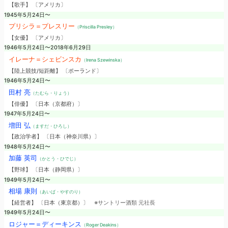
【歌手】 〔アメリカ〕
1945年5月24日〜
プリシラ＝プレスリー
（Priscilla Presley）
【女優】 〔アメリカ〕
1946年5月24日〜2018年6月29日
イレーナ＝シェビンスカ
（Irena Szewinska）
【陸上競技/短距離】 〔ポーランド〕
1946年5月24日〜
田村 亮
（たむら・りょう）
【俳優】 〔日本（京都府）〕
1947年5月24日〜
増田 弘
（ますだ・ひろし）
【政治学者】 〔日本（神奈川県）〕
1948年5月24日〜
加藤 英司
（かとう・ひでじ）
【野球】 〔日本（静岡県）〕
1949年5月24日〜
相場 康則
（あいば・やすのり）
【経営者】 〔日本（東京都）〕
※サントリー酒類 元社長
1949年5月24日〜
ロジャー＝ディーキンス
（Roger Deakins）