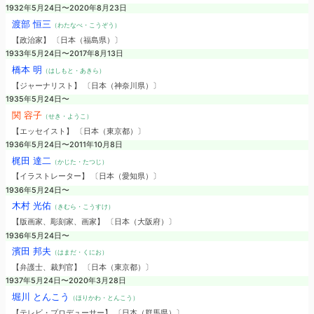
1932年5月24日〜2020年8月23日
渡部 恒三
（わたなべ・こうぞう）
【政治家】 〔日本（福島県）〕
1933年5月24日〜2017年8月13日
橋本 明
（はしもと・あきら）
【ジャーナリスト】 〔日本（神奈川県）〕
1935年5月24日〜
関 容子
（せき・ようこ）
【エッセイスト】 〔日本（東京都）〕
1936年5月24日〜2011年10月8日
梶田 達二
（かじた・たつじ）
【イラストレーター】 〔日本（愛知県）〕
1936年5月24日〜
木村 光佑
（きむら・こうすけ）
【版画家、彫刻家、画家】 〔日本（大阪府）〕
1936年5月24日〜
濱田 邦夫
（はまだ・くにお）
【弁護士、裁判官】 〔日本（東京都）〕
1937年5月24日〜2020年3月28日
堀川 とんこう
（ほりかわ・とんこう）
【テレビ・プロデューサー】 〔日本（群馬県）〕