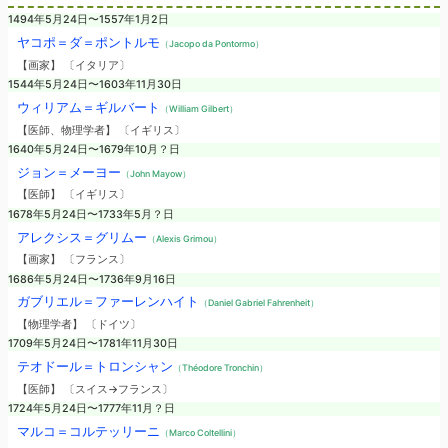
1494年5月24日〜1557年1月2日
ヤコポ＝ダ＝ポントルモ
（Jacopo da Pontormo）
【画家】 〔イタリア〕
1544年5月24日〜1603年11月30日
ウィリアム＝ギルバート
（William Gilbert）
【医師、物理学者】 〔イギリス〕
1640年5月24日〜1679年10月？日
ジョン＝メーヨー
（John Mayow）
【医師】 〔イギリス〕
1678年5月24日〜1733年5月？日
アレクシス＝グリムー
（Alexis Grimou）
【画家】 〔フランス〕
1686年5月24日〜1736年9月16日
ガブリエル＝ファーレンハイト
（Daniel Gabriel Fahrenheit）
【物理学者】 〔ドイツ〕
1709年5月24日〜1781年11月30日
テオドール＝トロンシャン
（Théodore Tronchin）
【医師】 〔スイス→フランス〕
1724年5月24日〜1777年11月？日
マルコ＝コルテッリーニ
（Marco Coltellini）