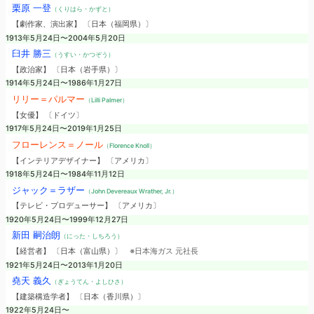
栗原 一登
（くりはら・かずと）
【劇作家、演出家】 〔日本（福岡県）〕
1913年5月24日〜2004年5月20日
臼井 勝三
（うすい・かつぞう）
【政治家】 〔日本（岩手県）〕
1914年5月24日〜1986年1月27日
リリー＝パルマー
（Lilli Palmer）
【女優】 〔ドイツ〕
1917年5月24日〜2019年1月25日
フローレンス＝ノール
（Florence Knoll）
【インテリアデザイナー】 〔アメリカ〕
1918年5月24日〜1984年11月12日
ジャック＝ラザー
（John Devereaux Wrather, Jr.）
【テレビ・プロデューサー】 〔アメリカ〕
1920年5月24日〜1999年12月27日
新田 嗣治朗
（にった・しちろう）
【経営者】 〔日本（富山県）〕
※日本海ガス 元社長
1921年5月24日〜2013年1月20日
堯天 義久
（ぎょうてん・よしひさ）
【建築構造学者】 〔日本（香川県）〕
1922年5月24日〜