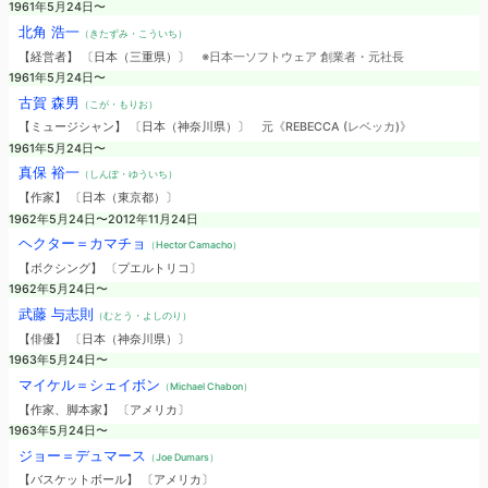
1961年5月24日〜
北角 浩一
（きたずみ・こういち）
【経営者】 〔日本（三重県）〕
※日本一ソフトウェア 創業者・元社長
1961年5月24日〜
古賀 森男
（こが・もりお）
【ミュージシャン】 〔日本（神奈川県）〕
元《REBECCA (レベッカ)》
1961年5月24日〜
真保 裕一
（しんぽ・ゆういち）
【作家】 〔日本（東京都）〕
1962年5月24日〜2012年11月24日
ヘクター＝カマチョ
（Hector Camacho）
【ボクシング】 〔プエルトリコ〕
1962年5月24日〜
武藤 与志則
（むとう・よしのり）
【俳優】 〔日本（神奈川県）〕
1963年5月24日〜
マイケル＝シェイボン
（Michael Chabon）
【作家、脚本家】 〔アメリカ〕
1963年5月24日〜
ジョー＝デュマース
（Joe Dumars）
【バスケットボール】 〔アメリカ〕