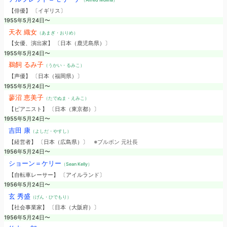
【俳優】 〔イギリス〕
1955年5月24日〜
天衣 織女
（あまぎ・おりめ）
【女優、演出家】 〔日本（鹿児島県）〕
1955年5月24日〜
鵜飼 るみ子
（うかい・るみこ）
【声優】 〔日本（福岡県）〕
1955年5月24日〜
蓼沼 恵美子
（たでぬま・えみこ）
【ピアニスト】 〔日本（東京都）〕
1955年5月24日〜
吉田 康
（よしだ・やすし）
【経営者】 〔日本（広島県）〕
※ブルボン 元社長
1956年5月24日〜
ショーン＝ケリー
（Sean Kelly）
【自転車レーサー】 〔アイルランド〕
1956年5月24日〜
玄 秀盛
（げん・ひでもり）
【社会事業家】 〔日本（大阪府）〕
1956年5月24日〜