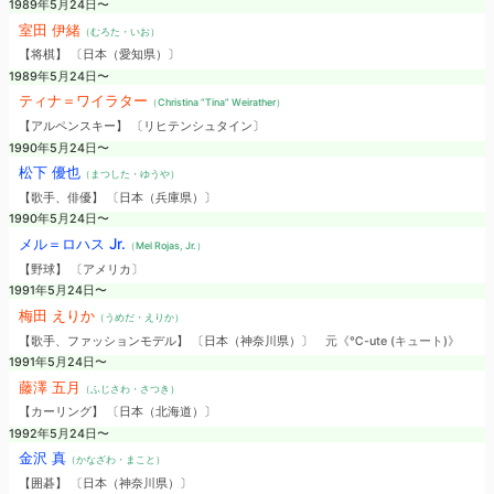
1989年5月24日〜
室田 伊緒
（むろた・いお）
【将棋】 〔日本（愛知県）〕
1989年5月24日〜
ティナ＝ワイラター
（Christina “Tina” Weirather）
【アルペンスキー】 〔リヒテンシュタイン〕
1990年5月24日〜
松下 優也
（まつした・ゆうや）
【歌手、俳優】 〔日本（兵庫県）〕
1990年5月24日〜
メル＝ロハス Jr.
（Mel Rojas, Jr.）
【野球】 〔アメリカ〕
1991年5月24日〜
梅田 えりか
（うめだ・えりか）
【歌手、ファッションモデル】 〔日本（神奈川県）〕
元《℃-ute (キュート)》
1991年5月24日〜
藤澤 五月
（ふじさわ・さつき）
【カーリング】 〔日本（北海道）〕
1992年5月24日〜
金沢 真
（かなざわ・まこと）
【囲碁】 〔日本（神奈川県）〕