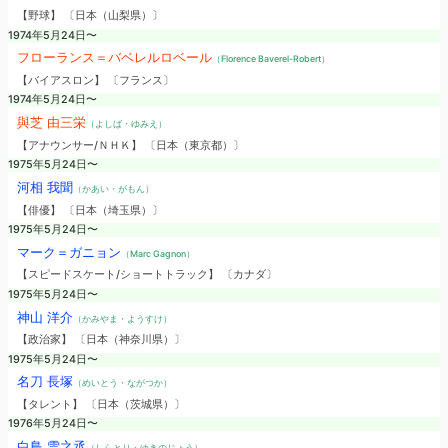
【野球】 〔日本（山梨県）〕
1974年5月24日〜
フローランス＝バベレルロベール
（Florence Baverel-Robert）
【バイアスロン】 〔フランス〕
1974年5月24日〜
與芝 由三栄
（よしば・ゆみえ）
【アナウンサー/ＮＨＫ】 〔日本（東京都）〕
1975年5月24日〜
河相 我聞
（かあい・がもん）
【俳優】 〔日本（埼玉県）〕
1975年5月24日〜
マーク＝ガニョン
（Marc Gagnon）
【スピードスケート/ショートトラック】 〔カナダ〕
1975年5月24日〜
神山 洋介
（かみやま・ようすけ）
【政治家】 〔日本（神奈川県）〕
1975年5月24日〜
名刀 長塚
（めいとう・ながつか）
【タレント】 〔日本（茨城県）〕
1976年5月24日〜
白鳥 雪之丞
（しらとり・ゆきのじょう）