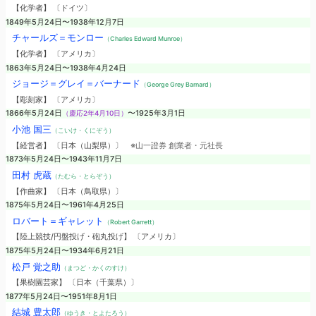
【化学者】 〔ドイツ〕
1849年5月24日〜1938年12月7日
チャールズ＝モンロー
（Charles Edward Munroe）
【化学者】 〔アメリカ〕
1863年5月24日〜1938年4月24日
ジョージ＝グレイ＝バーナード
（George Grey Barnard）
【彫刻家】 〔アメリカ〕
1866年5月24日
（慶応2年4月10日）
〜1925年3月1日
小池 国三
（こいけ・くにぞう）
【経営者】 〔日本（山梨県）〕
※山一證券 創業者・元社長
1873年5月24日〜1943年11月7日
田村 虎蔵
（たむら・とらぞう）
【作曲家】 〔日本（鳥取県）〕
1875年5月24日〜1961年4月25日
ロバート＝ギャレット
（Robert Garrett）
【陸上競技/円盤投げ・砲丸投げ】 〔アメリカ〕
1875年5月24日〜1934年6月21日
松戸 覚之助
（まつど・かくのすけ）
【果樹園芸家】 〔日本（千葉県）〕
1877年5月24日〜1951年8月1日
結城 豊太郎
（ゆうき・とよたろう）