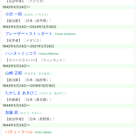
【言語学者】 〔アメリカ〕
1942年5月24日〜
小沢 一郎
（おざわ・いちろう）
【政治家】 〔日本（岩手県）〕
1942年5月24日〜2024年12月30日
フレーザー＝ストッダート
（Fraser Stoddart）
【化学者】 〔イギリス〕
1942年5月24日〜2021年2月26日
ハンヌ＝ミッコラ
（Hannu Mikkola）
【ラリードライバー】 〔フィンランド〕
1942年5月24日〜
山崎 正昭
（やまざき・まさあき）
【政治家】 〔日本（福井県）〕
1943年5月24日〜2016年10月16日
たかしま あきひこ
（たかしま・あきひこ）
【作曲家】 〔日本（東京都）〕
1944年5月24日〜
加藤 節
（かとう・たかし）
【政治学者】 〔日本（長野県）〕
1944年5月24日〜
パティ＝ラベル
（Patti LaBelle）