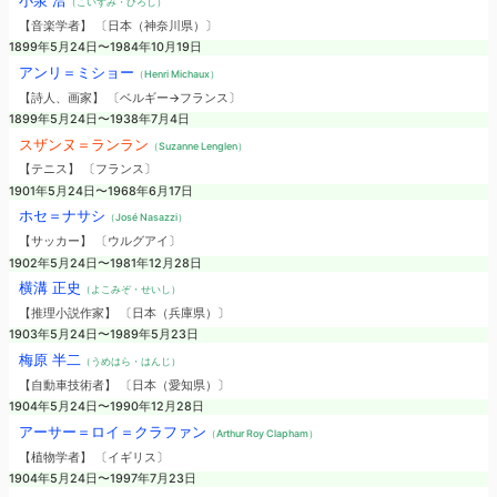
小泉 洽
（こいずみ・ひろし）
【音楽学者】 〔日本（神奈川県）〕
1899年5月24日〜1984年10月19日
アンリ＝ミショー
（Henri Michaux）
【詩人、画家】 〔ベルギー→フランス〕
1899年5月24日〜1938年7月4日
スザンヌ＝ランラン
（Suzanne Lenglen）
【テニス】 〔フランス〕
1901年5月24日〜1968年6月17日
ホセ＝ナサシ
（José Nasazzi）
【サッカー】 〔ウルグアイ〕
1902年5月24日〜1981年12月28日
横溝 正史
（よこみぞ・せいし）
【推理小説作家】 〔日本（兵庫県）〕
1903年5月24日〜1989年5月23日
梅原 半二
（うめはら・はんじ）
【自動車技術者】 〔日本（愛知県）〕
1904年5月24日〜1990年12月28日
アーサー＝ロイ＝クラファン
（Arthur Roy Clapham）
【植物学者】 〔イギリス〕
1904年5月24日〜1997年7月23日