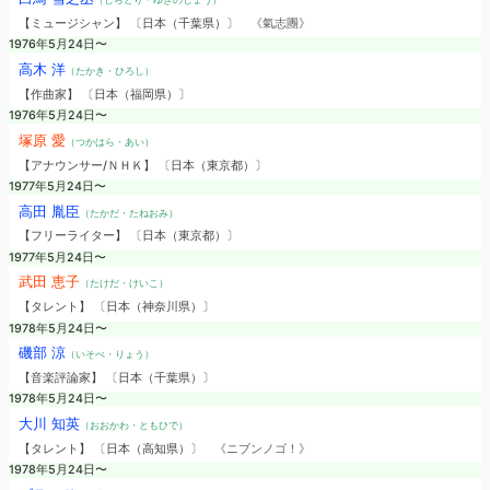
【ミュージシャン】 〔日本（千葉県）〕
《氣志團》
1976年5月24日〜
高木 洋
（たかき・ひろし）
【作曲家】 〔日本（福岡県）〕
1976年5月24日〜
塚原 愛
（つかはら・あい）
【アナウンサー/ＮＨＫ】 〔日本（東京都）〕
1977年5月24日〜
高田 胤臣
（たかだ・たねおみ）
【フリーライター】 〔日本（東京都）〕
1977年5月24日〜
武田 恵子
（たけだ・けいこ）
【タレント】 〔日本（神奈川県）〕
1978年5月24日〜
磯部 涼
（いそべ・りょう）
【音楽評論家】 〔日本（千葉県）〕
1978年5月24日〜
大川 知英
（おおかわ・ともひで）
【タレント】 〔日本（高知県）〕
《ニブンノゴ！》
1978年5月24日〜