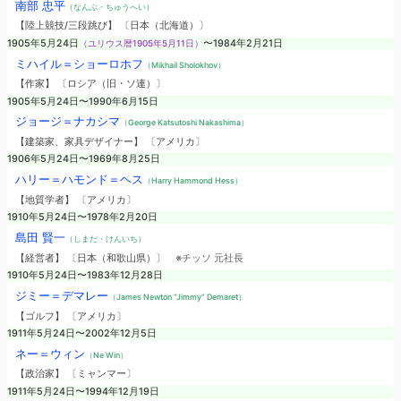
南部 忠平
（なんぶ・ちゅうへい）
【陸上競技/三段跳び】 〔日本（北海道）〕
1905年5月24日
（ユリウス暦1905年5月11日）
〜1984年2月21日
ミハイル＝ショーロホフ
（Mikhail Sholokhov）
【作家】 〔ロシア（旧・ソ連）〕
1905年5月24日〜1990年6月15日
ジョージ＝ナカシマ
（George Katsutoshi Nakashima）
【建築家、家具デザイナー】 〔アメリカ〕
1906年5月24日〜1969年8月25日
ハリー＝ハモンド＝ヘス
（Harry Hammond Hess）
【地質学者】 〔アメリカ〕
1910年5月24日〜1978年2月20日
島田 賢一
（しまだ・けんいち）
【経営者】 〔日本（和歌山県）〕
※チッソ 元社長
1910年5月24日〜1983年12月28日
ジミー＝デマレー
（James Newton “Jimmy” Demaret）
【ゴルフ】 〔アメリカ〕
1911年5月24日〜2002年12月5日
ネー＝ウィン
（Ne Win）
【政治家】 〔ミャンマー〕
1911年5月24日〜1994年12月19日