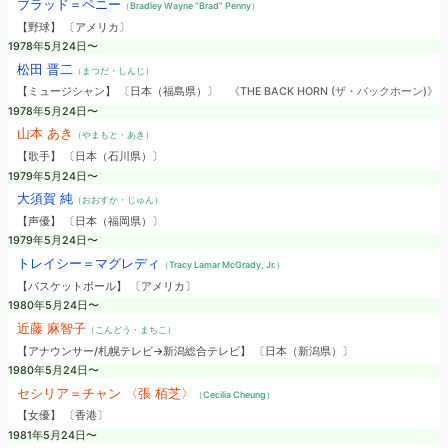
ブラッド＝ペニー
（Bradley Wayne “Brad” Penny）
【野球】 〔アメリカ〕
1978年5月24日〜
松田 晋二
（まつだ・しんじ）
【ミュージシャン】 〔日本（福島県）〕
《THE BACK HORN (ザ・バックホーン)》
1978年5月24日〜
山本 あき
（やまもと・あき）
【歌手】 〔日本（石川県）〕
1979年5月24日〜
大須賀 純
（おおすか・じゅん）
【声優】 〔日本（福岡県）〕
1979年5月24日〜
トレイシー＝マグレディ
（Tracy Lamar McGrady, Jr.）
【バスケットボール】 〔アメリカ〕
1980年5月24日〜
近藤 麻智子
（こんどう・まちこ）
【アナウンサー/札幌テレビ→新潟総合テレビ】 〔日本（新潟県）〕
1980年5月24日〜
セシリア＝チャン 〈張 栢芝〉
（Cecilia Cheung）
【女優】 〔香港〕
1981年5月24日〜