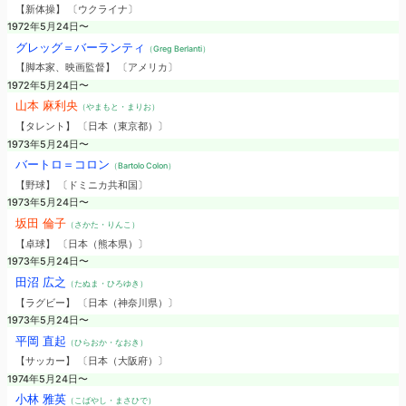
【新体操】 〔ウクライナ〕
1972年5月24日〜
グレッグ＝バーランティ
（Greg Berlanti）
【脚本家、映画監督】 〔アメリカ〕
1972年5月24日〜
山本 麻利央
（やまもと・まりお）
【タレント】 〔日本（東京都）〕
1973年5月24日〜
バートロ＝コロン
（Bartolo Colon）
【野球】 〔ドミニカ共和国〕
1973年5月24日〜
坂田 倫子
（さかた・りんこ）
【卓球】 〔日本（熊本県）〕
1973年5月24日〜
田沼 広之
（たぬま・ひろゆき）
【ラグビー】 〔日本（神奈川県）〕
1973年5月24日〜
平岡 直起
（ひらおか・なおき）
【サッカー】 〔日本（大阪府）〕
1974年5月24日〜
小林 雅英
（こばやし・まさひで）