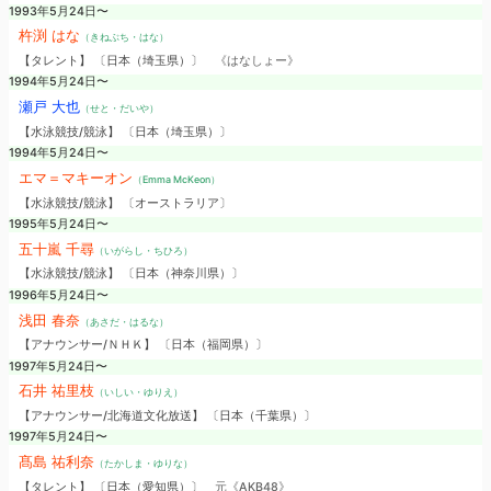
1993年5月24日〜
杵渕 はな
（きねぶち・はな）
【タレント】 〔日本（埼玉県）〕
《はなしょー》
1994年5月24日〜
瀬戸 大也
（せと・だいや）
【水泳競技/競泳】 〔日本（埼玉県）〕
1994年5月24日〜
エマ＝マキーオン
（Emma McKeon）
【水泳競技/競泳】 〔オーストラリア〕
1995年5月24日〜
五十嵐 千尋
（いがらし・ちひろ）
【水泳競技/競泳】 〔日本（神奈川県）〕
1996年5月24日〜
浅田 春奈
（あさだ・はるな）
【アナウンサー/ＮＨＫ】 〔日本（福岡県）〕
1997年5月24日〜
石井 祐里枝
（いしい・ゆりえ）
【アナウンサー/北海道文化放送】 〔日本（千葉県）〕
1997年5月24日〜
髙島 祐利奈
（たかしま・ゆりな）
【タレント】 〔日本（愛知県）〕
元《AKB48》