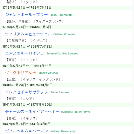
【詩人】 〔イタリア〕
1743年5月24日〜1793年7月13日
ジャン＝ポール＝マラー
（Jean-Paul Marat）
【医師、革命家】 〔スイス→フランス〕
1794年5月24日〜1866年3月6日
ウィリアム＝ヒューウェル
（William Whewell）
【自然哲学者】 〔イギリス〕
1816年5月24日〜1868年7月18日
エマヌエル＝ロイツェ
（Emanuel Gottlieb Leutze）
【画家】 〔アメリカ〕
1819年5月24日〜1901年1月22日
ヴィクトリア女王
（Queen Victoria）
【王族】 〔イギリス（イングランド）〕
1830年5月24日〜1897年10月8日
アレクセイ＝サヴラソフ
（Alexei Savrasov）
【画家】 〔ロシア〕
1841年5月24日〜1917年9月30日
チャールズ＝ネイピア＝ヘミー
（Charles Napier Hemy）
【画家】 〔イギリス〕
1847年5月24日〜1931年3月6日
ヴィルヘルム＝ハーマン
（Wilhelm Haarmann）