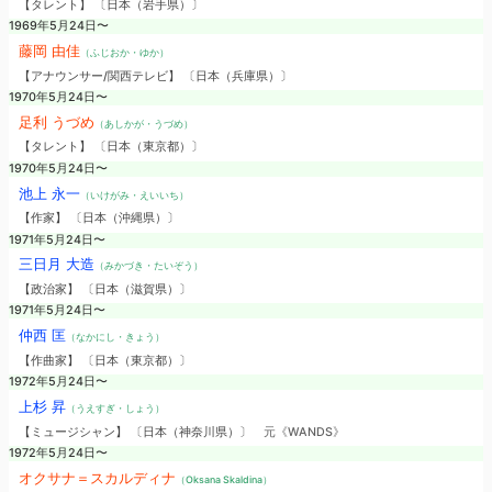
【タレント】 〔日本（岩手県）〕
1969年5月24日〜
藤岡 由佳
（ふじおか・ゆか）
【アナウンサー/関西テレビ】 〔日本（兵庫県）〕
1970年5月24日〜
足利 うづめ
（あしかが・うづめ）
【タレント】 〔日本（東京都）〕
1970年5月24日〜
池上 永一
（いけがみ・えいいち）
【作家】 〔日本（沖縄県）〕
1971年5月24日〜
三日月 大造
（みかづき・たいぞう）
【政治家】 〔日本（滋賀県）〕
1971年5月24日〜
仲西 匡
（なかにし・きょう）
【作曲家】 〔日本（東京都）〕
1972年5月24日〜
上杉 昇
（うえすぎ・しょう）
【ミュージシャン】 〔日本（神奈川県）〕
元《WANDS》
1972年5月24日〜
オクサナ＝スカルディナ
（Oksana Skaldina）