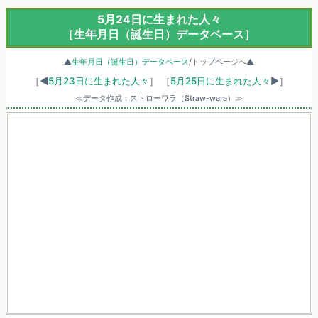
5月24日に生まれた人々
［生年月日（誕生日）データベース］
▲
生年月日（誕生日）データベース
/トップページへ▲
［◀
5月23日に生まれた人々
］
［
5月25日に生まれた人々
▶］
≪データ作成：ストローワラ（Straw-wara）≫