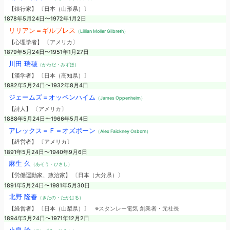
【銀行家】 〔日本（山形県）〕
1878年5月24日〜1972年1月2日
リリアン＝ギルブレス
（Lillian Moller Gilbreth）
【心理学者】 〔アメリカ〕
1879年5月24日〜1951年1月27日
川田 瑞穂
（かわだ・みずほ）
【漢学者】 〔日本（高知県）〕
1882年5月24日〜1932年8月4日
ジェームズ＝オッペンハイム
（James Oppenheim）
【詩人】 〔アメリカ〕
1888年5月24日〜1966年5月4日
アレックス＝Ｆ＝オズボーン
（Alex Faickney Osborn）
【経営者】 〔アメリカ〕
1891年5月24日〜1940年9月6日
麻生 久
（あそう・ひさし）
【労働運動家、政治家】 〔日本（大分県）〕
1891年5月24日〜1981年5月30日
北野 隆春
（きたの・たかはる）
【経営者】 〔日本（山梨県）〕
※スタンレー電気 創業者・元社長
1894年5月24日〜1971年12月2日