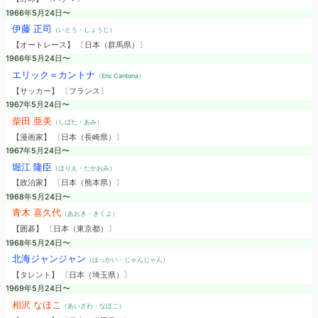
1966年5月24日〜
伊藤 正司
（いとう・しょうじ）
【オートレース】 〔日本（群馬県）〕
1966年5月24日〜
エリック＝カントナ
（Eric Cantona）
【サッカー】 〔フランス〕
1967年5月24日〜
柴田 亜美
（しばた・あみ）
【漫画家】 〔日本（長崎県）〕
1967年5月24日〜
堀江 隆臣
（ほりえ・たかおみ）
【政治家】 〔日本（熊本県）〕
1968年5月24日〜
青木 喜久代
（あおき・きくよ）
【囲碁】 〔日本（東京都）〕
1968年5月24日〜
北海ジャンジャン
（ほっかい・じゃんじゃん）
【タレント】 〔日本（埼玉県）〕
1969年5月24日〜
相沢 なほこ
（あいざわ・なほこ）