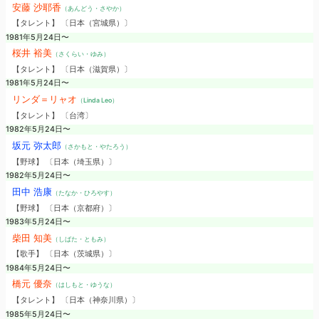
安藤 沙耶香
（あんどう・さやか）
【タレント】 〔日本（宮城県）〕
1981年5月24日〜
桜井 裕美
（さくらい・ゆみ）
【タレント】 〔日本（滋賀県）〕
1981年5月24日〜
リンダ＝リャオ
（Linda Leo）
【タレント】 〔台湾〕
1982年5月24日〜
坂元 弥太郎
（さかもと・やたろう）
【野球】 〔日本（埼玉県）〕
1982年5月24日〜
田中 浩康
（たなか・ひろやす）
【野球】 〔日本（京都府）〕
1983年5月24日〜
柴田 知美
（しばた・ともみ）
【歌手】 〔日本（茨城県）〕
1984年5月24日〜
橋元 優奈
（はしもと・ゆうな）
【タレント】 〔日本（神奈川県）〕
1985年5月24日〜