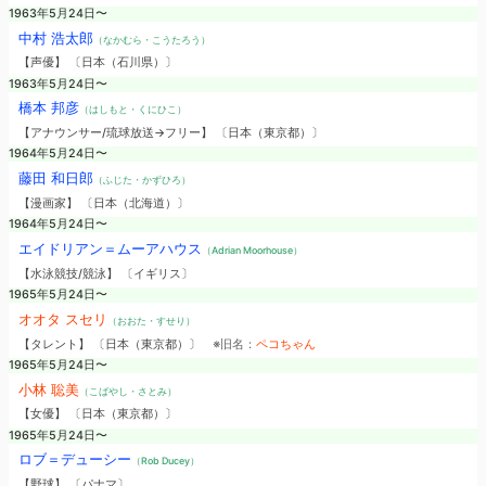
1963年5月24日〜
中村 浩太郎
（なかむら・こうたろう）
【声優】 〔日本（石川県）〕
1963年5月24日〜
橋本 邦彦
（はしもと・くにひこ）
【アナウンサー/琉球放送→フリー】 〔日本（東京都）〕
1964年5月24日〜
藤田 和日郎
（ふじた・かずひろ）
【漫画家】 〔日本（北海道）〕
1964年5月24日〜
エイドリアン＝ムーアハウス
（Adrian Moorhouse）
【水泳競技/競泳】 〔イギリス〕
1965年5月24日〜
オオタ スセリ
（おおた・すせり）
【タレント】 〔日本（東京都）〕
※旧名：
ペコちゃん
1965年5月24日〜
小林 聡美
（こばやし・さとみ）
【女優】 〔日本（東京都）〕
1965年5月24日〜
ロブ＝デューシー
（Rob Ducey）
【野球】 〔パナマ〕