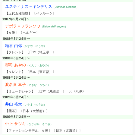
ユスティナス＝キンデリス
（Justinas Kinderis）
【近代五種競技】 〔ベラルーシ〕
1987年5月24日〜
デボラ＝フランソワ
（Deborah François）
【女優】 〔ベルギー〕
1988年5月24日〜
粕谷 由弥
（かすや・ゆうや）
【タレント】 〔日本（埼玉県）〕
1988年5月24日〜
郡司 あやの
（ぐんじ・あやの）
【タレント】 〔日本（東京都）〕
1988年5月24日〜
渡名喜 幸子
（ときな・さちこ）
【ミュージシャン】 〔日本（沖縄県）〕
元《FLiP》
1989年5月24日〜
井山 裕太
（いやま・ゆうた）
【囲碁】 〔日本（大阪府）〕
1989年5月24日〜
中上 サツキ
（なかがみ・さつき）
【ファッションモデル、女優】 〔日本（北海道）〕