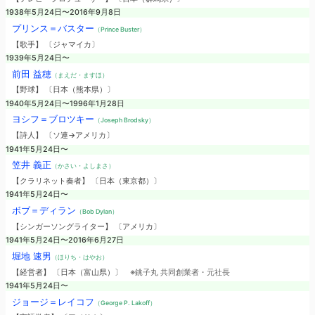
1938年5月24日〜2016年9月8日
プリンス＝バスター
（Prince Buster）
【歌手】 〔ジャマイカ〕
1939年5月24日〜
前田 益穂
（まえだ・ますほ）
【野球】 〔日本（熊本県）〕
1940年5月24日〜1996年1月28日
ヨシフ＝ブロツキー
（Joseph Brodsky）
【詩人】 〔ソ連→アメリカ〕
1941年5月24日〜
笠井 義正
（かさい・よしまさ）
【クラリネット奏者】 〔日本（東京都）〕
1941年5月24日〜
ボブ＝ディラン
（Bob Dylan）
【シンガーソングライター】 〔アメリカ〕
1941年5月24日〜2016年6月27日
堀地 速男
（ほりち・はやお）
【経営者】 〔日本（富山県）〕
※銚子丸 共同創業者・元社長
1941年5月24日〜
ジョージ＝レイコフ
（George P. Lakoff）