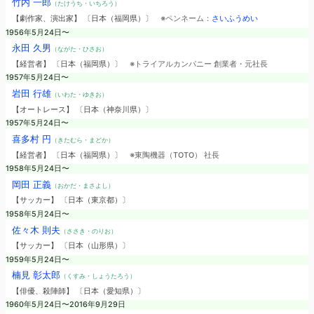
竹内 一郎
（たけうち・いちろう）
【劇作家、演出家】 〔日本（福岡県）〕
※ペンネーム：
さいふうめい
1956年5月24日〜
永田 久男
（ながた・ひさお）
【経営者】 〔日本（福岡県）〕
※トライアルカンパニー 創業者・元社長
1957年5月24日〜
岩田 行雄
（いわた・ゆきお）
【オートレース】 〔日本（神奈川県）〕
1957年5月24日〜
喜多村 円
（きたむら・まどか）
【経営者】 〔日本（福岡県）〕
※東陶機器（TOTO） 社長
1958年5月24日〜
岡田 正義
（おかだ・まさよし）
【サッカー】 〔日本（東京都）〕
1958年5月24日〜
佐々木 則夫
（ささき・のりお）
【サッカー】 〔日本（山形県）〕
1959年5月24日〜
楠見 彰太郎
（くすみ・しょうたろう）
【俳優、殺陣師】 〔日本（愛知県）〕
1960年5月24日〜2016年9月29日