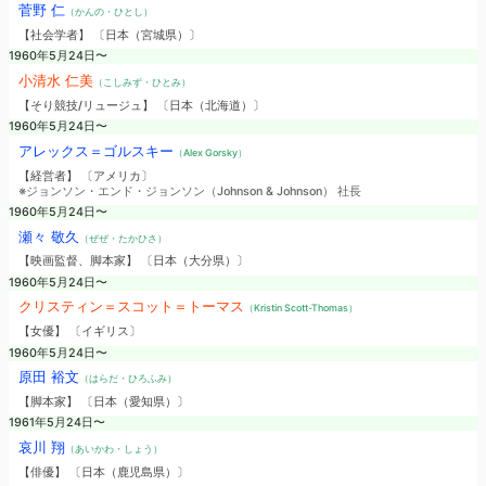
菅野 仁
（かんの・ひとし）
【社会学者】 〔日本（宮城県）〕
1960年5月24日〜
小清水 仁美
（こしみず・ひとみ）
【そり競技/リュージュ】 〔日本（北海道）〕
1960年5月24日〜
アレックス＝ゴルスキー
（Alex Gorsky）
【経営者】 〔アメリカ〕
※ジョンソン・エンド・ジョンソン（Johnson & Johnson） 社長
1960年5月24日〜
瀬々 敬久
（ぜぜ・たかひさ）
【映画監督、脚本家】 〔日本（大分県）〕
1960年5月24日〜
クリスティン＝スコット＝トーマス
（Kristin Scott-Thomas）
【女優】 〔イギリス〕
1960年5月24日〜
原田 裕文
（はらだ・ひろふみ）
【脚本家】 〔日本（愛知県）〕
1961年5月24日〜
哀川 翔
（あいかわ・しょう）
【俳優】 〔日本（鹿児島県）〕