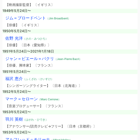
【映画撮影監督】 〔イギリス〕
1949年5月24日〜
ジム＝ブロードベント
（Jim Broadbent）
【俳優】 〔イギリス〕
1950年5月24日〜
佐野 光洋
（さの・みつひろ）
【俳優】 〔日本（愛知県）〕
1951年5月24日〜2021年1月18日
ジャン＝ピエール＝バクリ
（Jean-Pierre Bacri）
【俳優、脚本家】 〔フランス〕
1951年5月24日〜
福沢 恵介
（ふくざわ・けいすけ）
【シンガーソングライター】 〔日本（北海道）〕
1952年5月24日〜
マーク＝セローン
（Marc Cerrone）
【音楽プロデューサー】 〔フランス〕
1953年5月24日〜
羽川 英樹
（はがわ・ひでき）
【アナウンサー/読売テレビ→フリー】 〔日本（京都府）〕
1953年5月24日〜
アルフレッド＝モリーナ
（Alfred Molina）