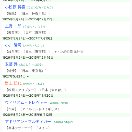
1924年5月24日〜1965年4月23日
小松原 博喜
（こまつばら・ひろき）
【野球】 〔日本（神奈川県）〕
1925年5月24日〜2015年12月27日
上野 一郎
（うえの・いちろう）
【教育者】 〔日本（東京都）〕
1925年5月24日〜2007年7月10日
小川 隆司
（おがわ・たかし）
【経営者】 〔日本（東京都）〕
※トンボ鉛筆 元社長
1926年5月24日〜2015年12月16日
安藤 昇
（あんどう・のぼる）
【俳優】 〔日本（東京都）〕
1927年5月24日〜
野上 照代
（のがみ・てるよ）
【映画スクリプター】 〔日本（東京都）〕
1928年5月24日〜2016年11月20日
ウィリアム＝トレヴァー
（William Trevor）
【作家】 〔アイルランド→イギリス〕
1928年5月24日〜2015年9月12日
アドリアン＝フルティガー
（Adrian Frutiger）
【書体デザイナー】 〔スイス〕