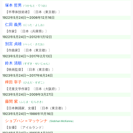
塚本 哲男
（つかもと・てつお）
【半導体技術者】 〔日本（東京都）〕
1922年5月24日〜2006年12月16日
仁田 義男
（にった・よしお）
【作家】 〔日本（兵庫県）〕
1922年5月24日〜2012年1月12日
別宮 貞雄
（べっく・さだお）
【作曲家】 〔日本（東京都）〕
1923年5月24日〜2017年2月13日
鈴木 清順
（すずき・せいじゅん）
【映画監督】 〔日本（東京都）〕
1923年5月24日〜2017年6月24日
稗田 宰子
（ひえだ・すずこ）
【児童文学作家】 〔日本（大阪府）〕
1923年5月24日〜2009年3月27日
藤間 紫
（ふじま・むらさき）
【日本舞踊家、女優】 〔日本（東京都）〕
1923年5月24日〜1986年11月16日
ショブハン＝マッケンナ
（Siobhan McKenna）
【女優】 〔アイルランド〕