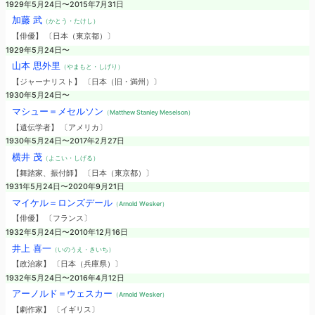
1929年5月24日〜2015年7月31日
加藤 武
（かとう・たけし）
【俳優】 〔日本（東京都）〕
1929年5月24日〜
山本 思外里
（やまもと・しげり）
【ジャーナリスト】 〔日本（旧・満州）〕
1930年5月24日〜
マシュー＝メセルソン
（Matthew Stanley Meselson）
【遺伝学者】 〔アメリカ〕
1930年5月24日〜2017年2月27日
横井 茂
（よこい・しげる）
【舞踏家、振付師】 〔日本（東京都）〕
1931年5月24日〜2020年9月21日
マイケル＝ロンズデール
（Arnold Wesker）
【俳優】 〔フランス〕
1932年5月24日〜2010年12月16日
井上 喜一
（いのうえ・きいち）
【政治家】 〔日本（兵庫県）〕
1932年5月24日〜2016年4月12日
アーノルド＝ウェスカー
（Arnold Wesker）
【劇作家】 〔イギリス〕