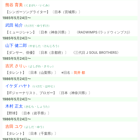
熊谷 育美
（くまがい・いくみ）
【シンガーソングライター】 〔日本（宮城県）〕
1985年5月24日〜
武田 祐介
（たけだ・ゆうすけ）
【ミュージシャン】 〔日本（神奈川県）〕
《RADWIMPS (ラッドウィンプス)》
1985年5月24日〜
山下 健二郎
（やました・けんじろう）
【ダンサー、俳優】 〔日本（京都府）〕
《三代目 J SOUL BROTHERS》
1985年5月24日〜
吉沢 さりぃ
（よしざわ・さりぃ）
【タレント】 〔日本（山梨県）〕
※旧名：
筒井 都
1986年5月24日〜
イケダ ハヤト
（いけだ・はやと）
【ITジャーナリスト、ブロガー】 〔日本（神奈川県）〕
1986年5月24日〜
木村 正太
（きむら・しょうた）
【野球】 〔日本（岩手県）〕
1986年5月24日〜
吉田 ユウ
（よしだ・ゆう）
【タレント】 〔日本（千葉県）〕
1987年5月24日〜