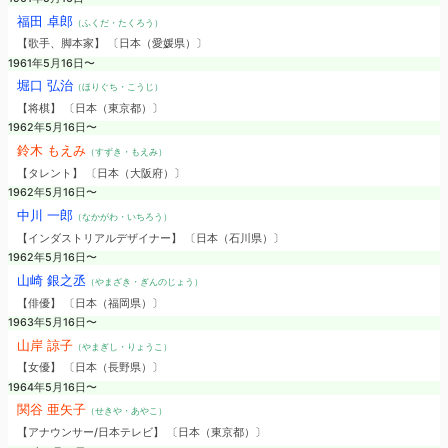
福田 卓郎
（ふくだ・たくろう）
【歌手、脚本家】 〔日本（愛媛県）〕
1961年5月16日〜
堀口 弘治
（ほりぐち・こうじ）
【将棋】 〔日本（東京都）〕
1962年5月16日〜
鈴木 もえみ
（すずき・もえみ）
【タレント】 〔日本（大阪府）〕
1962年5月16日〜
中川 一郎
（なかがわ・いちろう）
【インダストリアルデザイナー】 〔日本（石川県）〕
1962年5月16日〜
山崎 銀之丞
（やまざき・ぎんのじょう）
【俳優】 〔日本（福岡県）〕
1963年5月16日〜
山岸 諒子
（やまぎし・りょうこ）
【女優】 〔日本（長野県）〕
1964年5月16日〜
関谷 亜矢子
（せきや・あやこ）
【アナウンサー/日本テレビ】 〔日本（東京都）〕