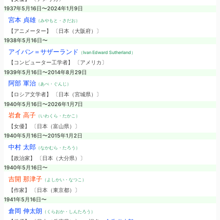
1937年5月16日〜2024年1月9日
宮本 貞雄
（みやもと・さだお）
【アニメーター】 〔日本（大阪府）〕
1938年5月16日〜
アイバン＝サザーランド
（Ivan Edward Sutherland）
【コンピューター工学者】 〔アメリカ〕
1939年5月16日〜2014年8月29日
阿部 軍治
（あべ・ぐんじ）
【ロシア文学者】 〔日本（宮城県）〕
1940年5月16日〜2026年1月7日
岩倉 高子
（いわくら・たかこ）
【女優】 〔日本（富山県）〕
1940年5月16日〜2015年1月2日
中村 太郎
（なかむら・たろう）
【政治家】 〔日本（大分県）〕
1940年5月16日〜
吉開 那津子
（よしかい・なつこ）
【作家】 〔日本（東京都）〕
1941年5月16日〜
倉岡 伸太朗
（くらおか・しんたろう）