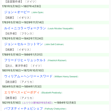
【楽器製作者】 〔ドイツ〕
1761年5月16日〜1807年4月9日
ジョン＝オーピー
（John Opie）
【画家】 〔イギリス〕
1763年5月16日〜1829年11月14日
ルイ＝ニコラ＝ヴォークラン
（Louis Nicolas Vauquelin）
【化学者】 〔フランス〕
1782年5月16日〜1842年7月24日
ジョン＝セル＝コットマン
（John Sell Cotman）
【画家】 〔イギリス〕
1788年5月16日〜1866年1月31日
フリードリヒ＝リュッケルト
（Friedrich Rückert）
【詩人、東洋学者】 〔ドイツ〕
1801年5月16日〜1872年10月10日
ウィリアム＝ヘンリー＝スワード
（William Henry Seward）
【政治家】 〔アメリカ〕
1804年5月16日〜1894年1月3日
エリザベス＝ピーボディ
（Elizabeth Peabody）
【教育者】 〔アメリカ〕
1821年5月16日
（ユリウス暦1821年5月4日）
〜1894年12月8日
パフヌティ＝チェビシェフ
（Pafnuty Chebyshev）