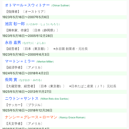
オトマール＝スウィトナー
（Otmar Suitner）
【指揮者】 〔オーストリア〕
1923年5月16日〜2007年5月6日
池宮 彰一郎
（いけみや・しょういちろう）
【脚本家、作家】 〔日本（静岡県）〕
1923年5月16日〜2005年12月28日
永谷 嘉男
（ながたに・よしお）
【経営者】 〔日本（東京都）〕
※永谷園 創業者・元社長
1923年5月16日〜2000年6月3日
マートン＝ミラー
（Merton Miller）
【経済学者】 〔アメリカ〕
1924年5月16日〜2018年4月2日
長岡 實
（ながおか・みのる）
【大蔵官僚、経営者】 〔日本（東京都）〕
※日本たばこ産業（ＪＴ） 元社長
1925年5月16日〜2013年11月27日
ニウトン＝サントス
（Nilton Reis dos Santos）
【サッカー】 〔ブラジル〕
1925年5月16日〜2018年12月26日
ナンシー＝グレース＝ローマン
（Nancy Grace Roman）
【天文学者】 〔アメリカ〕