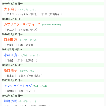
1970年5月16日〜
大下 容子
（おおした・ようこ）
【アナウンサー/テレビ朝日】 〔日本（広島県）〕
1970年5月16日〜
ガブリエラ＝サバティーニ
（Gabriela Sabatini）
【テニス】 〔アルゼンチン〕
1970年5月16日〜
西牟田 恵
（にしむた・めぐみ）
【女優】 〔日本（東京都）〕
1971年5月16日〜
小林 正寛
（こばやし・まさひろ）
【俳優】 〔日本（北海道）〕
1972年5月16日〜
坂口 理子
（さかぐち・りこ）
【脚本家】 〔日本（神奈川県）〕
1972年5月16日〜
アンジェイ＝ドゥダ
（Andrzej Dud）
【政治家】 〔ポーランド〕
1972年5月16日〜
峰崎 芳樹
（みねざき・よしき）