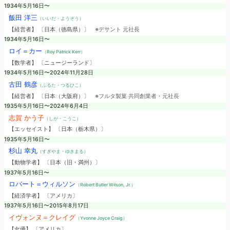
1934年5月16日〜
飯田 洋三
（いいだ・ようぞう）
【経営者】 〔日本（徳島県）〕
※デサント 元社長
1934年5月16日〜
ロイ＝カー
（Roy Patrick Kerr）
【数学者】 〔ニュージーランド〕
1934年5月16日〜2024年11月28日
古田 鶴彦
（ふるた・つるひこ）
【経営者】 〔日本（大阪府）〕
※フルタ製菓 共同創業者・元社長
1935年5月16日〜2024年6月4日
志賀 かう子
（しが・こうこ）
【エッセイスト】 〔日本（栃木県）〕
1935年5月16日〜
杉山 幸丸
（すぎやま・ゆきまる）
【動物学者】 〔日本（旧・満州）〕
1937年5月16日〜
ロバート＝ウィルソン
（Robert Butler Wilson, Jr.）
【経済学者】 〔アメリカ〕
1937年5月16日〜2015年8月17日
イヴォンヌ＝クレイグ
（Yvonne Joyce Craig）
【女優】 〔アメリカ〕