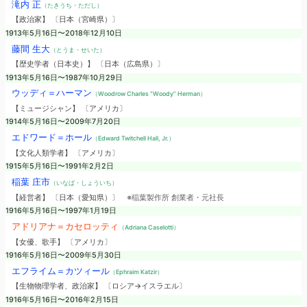
滝内 正
（たきうち・ただし）
【政治家】 〔日本（宮崎県）〕
1913年5月16日〜2018年12月10日
藤間 生大
（とうま・せいた）
【歴史学者（日本史）】 〔日本（広島県）〕
1913年5月16日〜1987年10月29日
ウッディ＝ハーマン
（Woodrow Charles “Woody” Herman）
【ミュージシャン】 〔アメリカ〕
1914年5月16日〜2009年7月20日
エドワード＝ホール
（Edward Twitchell Hall, Jr.）
【文化人類学者】 〔アメリカ〕
1915年5月16日〜1991年2月2日
稲葉 庄市
（いなば・しょういち）
【経営者】 〔日本（愛知県）〕
※稲葉製作所 創業者・元社長
1916年5月16日〜1997年1月19日
アドリアナ＝カセロッティ
（Adriana Caselotti）
【女優、歌手】 〔アメリカ〕
1916年5月16日〜2009年5月30日
エフライム＝カツィール
（Ephraim Katzir）
【生物物理学者、政治家】 〔ロシア→イスラエル〕
1916年5月16日〜2016年2月15日