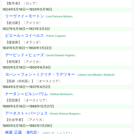
【数学者】 〔ロシア〕
1824年5月16日〜1920年5月16日
リーヴァイ＝モートン
（Levi Parsons Morton）
【政治家】 〔アメリカ〕
1827年5月16日〜1921年3月3日
ピエール＝コイペルス
（Pierre Cuypers）
【建築家】 〔オランダ〕
1831年5月16日〜1900年1月22日
デービッド＝ヒューズ
（David Edward Hughes）
【発明家】 〔アメリカ〕
1850年5月16日〜1905年6月4日
ヨハン＝フォン＝ミクリチ・ラデツキー
（Johann von Mikulicz-Radecki）
【医師（外科医）】 〔オーストリア〕
1864年5月16日〜1937年4月2日
ナータン＝ビルンバウム
（Nathan Birnbaum）
【思想家】 〔オーストリア〕
1886年5月16日〜1966年12月27日
アーネスト＝バージェス
（Ernest Watson Burgess）
【社会学者】 〔アメリカ〕
1895年5月16日〜1982年1月29日
林家 正蔵 〈8代目〉
（はやしや・しょうぞう）