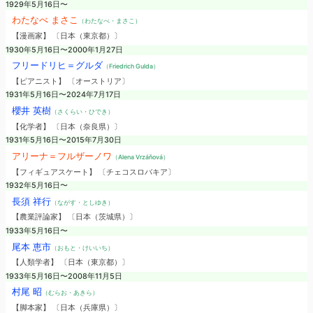
1929年5月16日〜
わたなべ まさこ
（わたなべ・まさこ）
【漫画家】 〔日本（東京都）〕
1930年5月16日〜2000年1月27日
フリードリヒ＝グルダ
（Friedrich Gulda）
【ピアニスト】 〔オーストリア〕
1931年5月16日〜2024年7月17日
櫻井 英樹
（さくらい・ひでき）
【化学者】 〔日本（奈良県）〕
1931年5月16日〜2015年7月30日
アリーナ＝フルザーノワ
（Alena Vrzáňová）
【フィギュアスケート】 〔チェコスロバキア〕
1932年5月16日〜
長須 祥行
（ながす・としゆき）
【農業評論家】 〔日本（茨城県）〕
1933年5月16日〜
尾本 恵市
（おもと・けいいち）
【人類学者】 〔日本（東京都）〕
1933年5月16日〜2008年11月5日
村尾 昭
（むらお・あきら）
【脚本家】 〔日本（兵庫県）〕