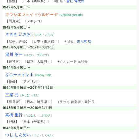
【俳優】 〔日本（兵庫県）〕
※旧名：
倉丘 伸太郎
1942年5月16日〜
グラシエラ＝イトゥルビーデ
（Graciela Iturbide）
【写真家】 〔メキシコ〕
1942年5月16日〜
ささき いさお
（ささき・いさお）
【歌手、声優】 〔日本（東京都）〕
※旧名：
佐々木 功
1943年5月16日〜2021年6月20日
湯川 英一
（ゆかわ・ひでかず）
【経営者】 〔日本（大阪府）〕
※クオカード 元社長
1944年5月16日〜
ダニー＝トレホ
（Danny Trejo）
【俳優】 〔アメリカ〕
1944年5月16日〜2011年11月2日
三柴 元
（みしば・げん）
【経営者】 〔日本（埼玉県）〕
※ラック 創業者・元社長
1945年5月16日〜2010年3月1日
高橋 重行
（たかはし・しげゆき）
【野球】 〔日本（千葉県）〕
1945年5月16日〜
つじ しんめい
（つじ・しんめい）