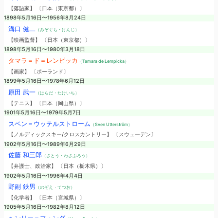
【落語家】 〔日本（東京都）〕
1898年5月16日〜1956年8月24日
溝口 健二
（みぞぐち・けんじ）
【映画監督】 〔日本（東京都）〕
1898年5月16日〜1980年3月18日
タマラ＝ド＝レンピッカ
（Tamara de Lempicka）
【画家】 〔ポーランド〕
1899年5月16日〜1978年6月12日
原田 武一
（はらだ・たけいち）
【テニス】 〔日本（岡山県）〕
1901年5月16日〜1979年5月7日
スベン＝ウッテルストローム
（Sven Utterström）
【ノルディックスキー/クロスカントリー】 〔スウェーデン〕
1902年5月16日〜1989年6月29日
佐藤 和三郎
（さとう・わさぶろう）
【弁護士、政治家】 〔日本（栃木県）〕
1902年5月16日〜1996年4月4日
野副 鉄男
（のぞえ・てつお）
【化学者】 〔日本（宮城県）〕
1905年5月16日〜1982年8月12日