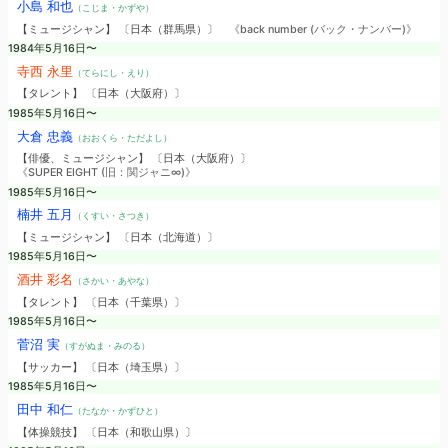
小島 和也
（こじま・かずや）
【ミュージシャン】 〔日本（群馬県）〕
《back number (バック・ナンバー)》
1984年5月16日〜
寺西 永里
（てらにし・えり）
【タレント】 〔日本（大阪府）〕
1985年5月16日〜
大倉 忠義
（おおくら・ただよし）
【俳優、ミュージシャン】 〔日本（大阪府）〕
《SUPER EIGHT (旧：関ジャニ∞)》
1985年5月16日〜
楠井 五月
（くすい・さつき）
【ミュージシャン】 〔日本（北海道）〕
1985年5月16日〜
酒井 彩名
（さかい・あやな）
【タレント】 〔日本（千葉県）〕
1985年5月16日〜
菅沼 実
（すがぬま・みのる）
【サッカー】 〔日本（埼玉県）〕
1985年5月16日〜
田中 和仁
（たなか・かずひと）
【体操競技】 〔日本（和歌山県）〕