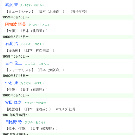
武沢 豊
（たけざわ・ゆたか）
【ミュージシャン】 〔日本（北海道）〕
《安全地帯》
1959年5月16日〜
阿知波 悟美
（あちわ・さとみ）
【女優】 〔日本（北海道）〕
1959年5月16日〜
石渡 治
（いしわた・おさむ）
【漫画家】 〔日本（神奈川県）〕
1959年5月16日〜
吉本 俊二
（よしもと・しゅんじ）
【ジャーナリスト】 〔日本（大阪府）〕
1960年5月16日〜
中村 康
（なかむら・やすし）
【俳優】 〔日本（石川県）〕
1960年5月16日〜
安田 隆之
（やすだ・たかゆき）
【経営者】 〔日本（京都府）〕
※コメダ 社長
1961年5月16日〜
日比野 玲
（ひびの・あきら）
【歌手、俳優】 〔日本（岐阜県）〕
1961年5月16日〜