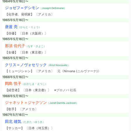
1964年5月16日〜
ジョゼフ＝デシモン
（Joseph DeSimone）
【化学者、発明家】 〔アメリカ〕
1965年5月16日〜
唐渡 亮
（からと・りょう）
【俳優】 〔日本（大阪府）〕
1965年5月16日〜
那須 佐代子
（なす・さよこ）
【女優】 〔日本（東京都）〕
1965年5月16日〜
クリス＝ノヴォセリック
（Krist Novoselic）
【ミュージシャン】 〔アメリカ〕
元《Nirvana (ニルヴァーナ)》
1966年5月16日〜
岡島 悦子
（おかじま・えつこ）
【経営者】 〔日本（東京都）〕
※プロノバ 社長
1966年5月16日〜
ジャネット＝ジャクソン
（Janet Damita Jackson）
【歌手】 〔アメリカ〕
1967年5月16日〜
田北 雄気
（たきた・ゆうき）
【サッカー】 〔日本（埼玉県）〕