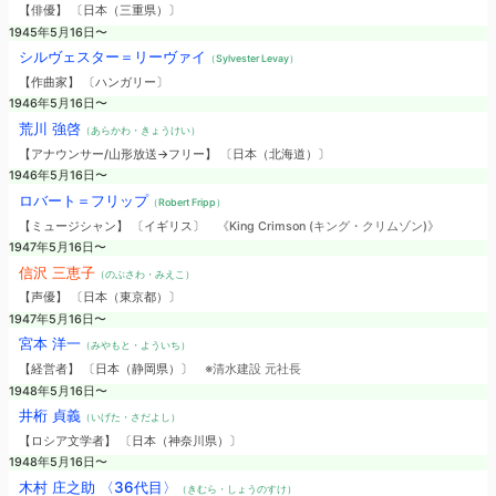
【俳優】 〔日本（三重県）〕
1945年5月16日〜
シルヴェスター＝リーヴァイ
（Sylvester Levay）
【作曲家】 〔ハンガリー〕
1946年5月16日〜
荒川 強啓
（あらかわ・きょうけい）
【アナウンサー/山形放送→フリー】 〔日本（北海道）〕
1946年5月16日〜
ロバート＝フリップ
（Robert Fripp）
【ミュージシャン】 〔イギリス〕
《King Crimson (キング・クリムゾン)》
1947年5月16日〜
信沢 三恵子
（のぶさわ・みえこ）
【声優】 〔日本（東京都）〕
1947年5月16日〜
宮本 洋一
（みやもと・よういち）
【経営者】 〔日本（静岡県）〕
※清水建設 元社長
1948年5月16日〜
井桁 貞義
（いげた・さだよし）
【ロシア文学者】 〔日本（神奈川県）〕
1948年5月16日〜
木村 庄之助 〈36代目〉
（きむら・しょうのすけ）