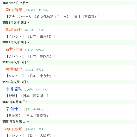
1987年5月16日〜
栗山 麗美
（くりやま・れいみ）
【アナウンサー/北海道文化放送→フリー】 〔日本（東京都）〕
1988年5月16日〜
饗場 詩野
（あいば・しの）
【タレント】 〔日本（東京都）〕
1989年5月16日〜
石井 七海
（いしい・ななみ）
【タレント】 〔日本（静岡県）〕
1989年5月16日〜
南場 映里
（なんば・えり）
【タレント】 〔日本（東京都）〕
1990年5月16日〜
小川 泰弘
（おがわ・やすひろ）
【野球】 〔日本（静岡県）〕
1991年5月16日〜
岸 信千世
（きし・のぶちよ）
【政治家】 〔日本（東京都）〕
1991年5月16日〜
桐山 紗知
（きりやま・さち）
【タレント】 〔日本（大阪府）〕