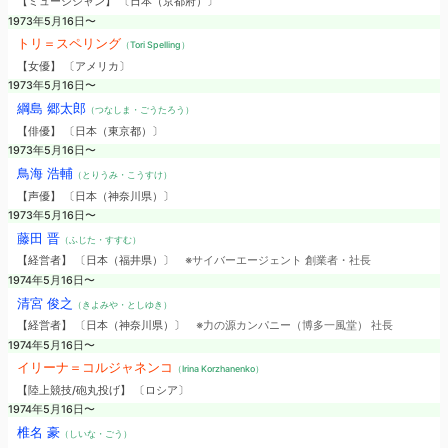
【ミュージシャン】 〔日本（京都府）〕
1973年5月16日〜
トリ＝スペリング
（Tori Spelling）
【女優】 〔アメリカ〕
1973年5月16日〜
綱島 郷太郎
（つなしま・ごうたろう）
【俳優】 〔日本（東京都）〕
1973年5月16日〜
鳥海 浩輔
（とりうみ・こうすけ）
【声優】 〔日本（神奈川県）〕
1973年5月16日〜
藤田 晋
（ふじた・すすむ）
【経営者】 〔日本（福井県）〕
※サイバーエージェント 創業者・社長
1974年5月16日〜
清宮 俊之
（きよみや・としゆき）
【経営者】 〔日本（神奈川県）〕
※力の源カンパニー（博多一風堂） 社長
1974年5月16日〜
イリーナ＝コルジャネンコ
（Irina Korzhanenko）
【陸上競技/砲丸投げ】 〔ロシア〕
1974年5月16日〜
椎名 豪
（しいな・ごう）