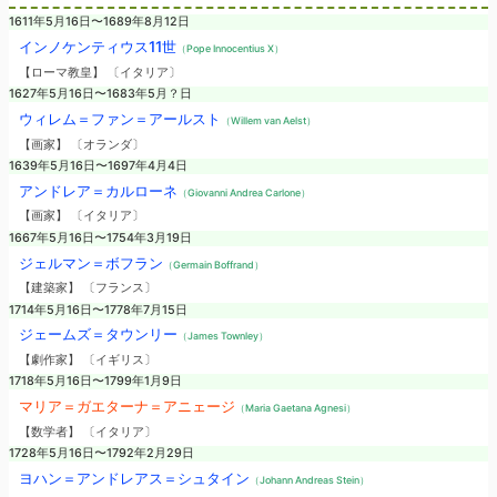
1611年5月16日〜1689年8月12日
インノケンティウス11世
（Pope Innocentius X）
【ローマ教皇】 〔イタリア〕
1627年5月16日〜1683年5月？日
ウィレム＝ファン＝アールスト
（Willem van Aelst）
【画家】 〔オランダ〕
1639年5月16日〜1697年4月4日
アンドレア＝カルローネ
（Giovanni Andrea Carlone）
【画家】 〔イタリア〕
1667年5月16日〜1754年3月19日
ジェルマン＝ボフラン
（Germain Boffrand）
【建築家】 〔フランス〕
1714年5月16日〜1778年7月15日
ジェームズ＝タウンリー
（James Townley）
【劇作家】 〔イギリス〕
1718年5月16日〜1799年1月9日
マリア＝ガエターナ＝アニェージ
（Maria Gaetana Agnesi）
【数学者】 〔イタリア〕
1728年5月16日〜1792年2月29日
ヨハン＝アンドレアス＝シュタイン
（Johann Andreas Stein）