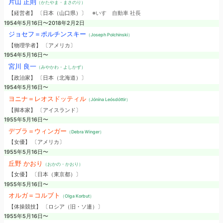
片山 正則
（かたやま・まさのり）
【経営者】 〔日本（山口県）〕
※いすゞ自動車 社長
1954年5月16日〜2018年2月2日
ジョセフ＝ポルチンスキー
（Joseph Polchinski）
【物理学者】 〔アメリカ〕
1954年5月16日〜
宮川 良一
（みやかわ・よしかず）
【政治家】 〔日本（北海道）〕
1954年5月16日〜
ヨニナ＝レオスドッティル
（Jónína Leósdóttir）
【脚本家】 〔アイスランド〕
1955年5月16日〜
デブラ＝ウィンガー
（Debra Winger）
【女優】 〔アメリカ〕
1955年5月16日〜
丘野 かおり
（おかの・かおり）
【女優】 〔日本（東京都）〕
1955年5月16日〜
オルガ＝コルブト
（Olga Korbut）
【体操競技】 〔ロシア（旧・ソ連）〕
1955年5月16日〜