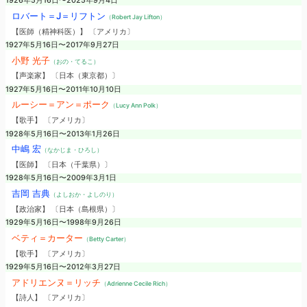
1926年5月16日〜2025年9月4日
ロバート＝J＝リフトン
（Robert Jay Lifton）
【医師（精神科医）】 〔アメリカ〕
1927年5月16日〜2017年9月27日
小野 光子
（おの・てるこ）
【声楽家】 〔日本（東京都）〕
1927年5月16日〜2011年10月10日
ルーシー＝アン＝ポーク
（Lucy Ann Polk）
【歌手】 〔アメリカ〕
1928年5月16日〜2013年1月26日
中嶋 宏
（なかじま・ひろし）
【医師】 〔日本（千葉県）〕
1928年5月16日〜2009年3月1日
吉岡 吉典
（よしおか・よしのり）
【政治家】 〔日本（島根県）〕
1929年5月16日〜1998年9月26日
ベティ＝カーター
（Betty Carter）
【歌手】 〔アメリカ〕
1929年5月16日〜2012年3月27日
アドリエンヌ＝リッチ
（Adrienne Cecile Rich）
【詩人】 〔アメリカ〕