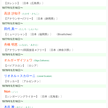
【タレント】 〔日本（広島県）〕
1977年5月16日〜
高須 沙知子
（たかす・さちこ）
【アナウンサー/フリー】 〔日本（静岡県）〕
1977年5月16日〜
田代 真一
（たしろ・しんいち）
【ミュージシャン】 〔日本（福岡県）〕
《Bivattchee》
1977年5月16日〜
舟橋 明恵
（ふなはし・あきえ）
【アナウンサー/四国放送→フリー】 〔日本（神奈川県）〕
1978年5月16日〜
オルガ＝ザイツェワ
（Olga Zaitseva）
【バイアスロン】 〔ロシア〕
1978年5月16日〜
リオネル＝スカローニ
（Lionel Scaloni）
【サッカー】 〔アルゼンチン〕
1978年5月16日〜
Non
（ノン）
【シンガーソングライター】 〔日本（北海道）〕
1979年5月16日〜
木谷 雅
（きたに・まさし）