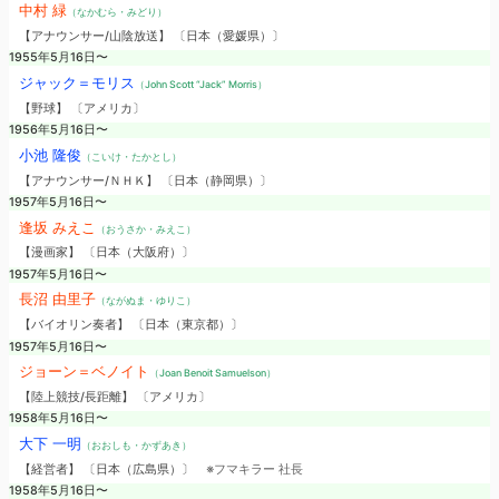
中村 緑
（なかむら・みどり）
【アナウンサー/山陰放送】 〔日本（愛媛県）〕
1955年5月16日〜
ジャック＝モリス
（John Scott “Jack” Morris）
【野球】 〔アメリカ〕
1956年5月16日〜
小池 隆俊
（こいけ・たかとし）
【アナウンサー/ＮＨＫ】 〔日本（静岡県）〕
1957年5月16日〜
逢坂 みえこ
（おうさか・みえこ）
【漫画家】 〔日本（大阪府）〕
1957年5月16日〜
長沼 由里子
（ながぬま・ゆりこ）
【バイオリン奏者】 〔日本（東京都）〕
1957年5月16日〜
ジョーン＝ベノイト
（Joan Benoit Samuelson）
【陸上競技/長距離】 〔アメリカ〕
1958年5月16日〜
大下 一明
（おおしも・かずあき）
【経営者】 〔日本（広島県）〕
※フマキラー 社長
1958年5月16日〜