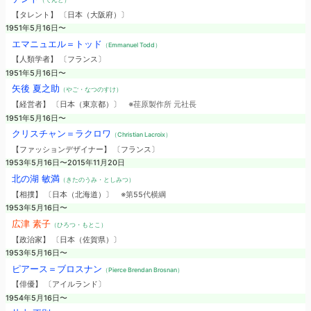
【タレント】 〔日本（大阪府）〕
1951年5月16日〜
エマニュエル＝トッド
（Emmanuel Todd）
【人類学者】 〔フランス〕
1951年5月16日〜
矢後 夏之助
（やご・なつのすけ）
【経営者】 〔日本（東京都）〕
※荏原製作所 元社長
1951年5月16日〜
クリスチャン＝ラクロワ
（Christian Lacroix）
【ファッションデザイナー】 〔フランス〕
1953年5月16日〜2015年11月20日
北の湖 敏満
（きたのうみ・としみつ）
【相撲】 〔日本（北海道）〕
※第55代横綱
1953年5月16日〜
広津 素子
（ひろつ・もとこ）
【政治家】 〔日本（佐賀県）〕
1953年5月16日〜
ピアース＝ブロスナン
（Pierce Brendan Brosnan）
【俳優】 〔アイルランド〕
1954年5月16日〜