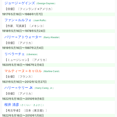
ジョージ＝ゲインズ
（George Gaynes）
【俳優】 〔フィンランド→アメリカ〕
1917年5月16日〜1986年1月7日
ファン＝ルルフォ
（Juan Rulfo）
【作家、写真家】 〔メキシコ〕
1918年5月16日〜1978年5月24日
バリー＝アトウォーター
（Barry Atwater）
【俳優】 〔アメリカ〕
1919年5月16日〜1987年2月4日
リベラーチェ
（Liberace）
【ミュージシャン】 〔アメリカ〕
1920年5月16日〜1967年2月6日
マルティーヌ＝キャロル
（Martine Carol）
【女優】 〔フランス〕
1921年5月16日〜2012年12月27日
ハリー＝ケリー Jr.
（Harry Carey, Jr.）
【俳優】 〔アメリカ〕
1922年5月16日〜2010年9月6日
桜井 清彦
（さくらい・きよひこ）
【考古学者】 〔日本（東京都）〕
1922年5月16日〜2010年1月8日