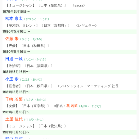
【ミュージシャン】 〔日本（愛知県）〕
《sacra》
1979年5月16日〜
松本 康太
（まつもと・こうた）
【漫才師、タレント】 〔日本（京都府）〕
《レギュラー》
1980年5月16日〜
佐藤 朱
（さとう・あけみ）
【声優】 〔日本（秋田県）〕
1980年5月16日〜
田辺 一城
（たなべ・かずき）
【政治家】 〔日本（福岡県）〕
1981年5月16日〜
小玉 歩
（こだま・あゆむ）
【経営者】 〔日本（秋田県）〕
※フロントライン・マーケティング 社長
1981年5月16日〜
千崎 若菜
（ちさき・わかな）
【女優】 〔日本（東京都）〕
※旧名：
葵 若菜
（あおい・わかな）
1981年5月16日〜
土屋 佳代
（つちや・かよ）
【ミュージシャン】 〔日本（愛知県）〕
1981年5月16日〜