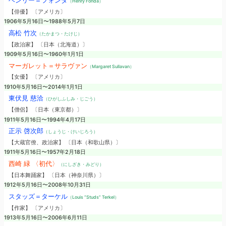
ヘンリー＝フォンダ
（Henry Fonda）
【俳優】 〔アメリカ〕
1906年5月16日〜1988年5月7日
高松 竹次
（たかまつ・たけじ）
【政治家】 〔日本（北海道）〕
1909年5月16日〜1960年1月1日
マーガレット＝サラヴァン
（Margaret Sullavan）
【女優】 〔アメリカ〕
1910年5月16日〜2014年1月1日
東伏見 慈洽
（ひがしふしみ・じごう）
【僧侶】 〔日本（東京都）〕
1911年5月16日〜1994年4月17日
正示 啓次郎
（しょうじ・けいじろう）
【大蔵官僚、政治家】 〔日本（和歌山県）〕
1911年5月16日〜1957年2月18日
西崎 緑 〈初代〉
（にしざき・みどり）
【日本舞踊家】 〔日本（神奈川県）〕
1912年5月16日〜2008年10月31日
スタッズ＝ターケル
（Louis “Studs” Terkel）
【作家】 〔アメリカ〕
1913年5月16日〜2006年6月11日