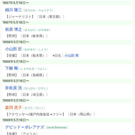
1967年5月16日〜
細川 隆三
（ほそかわ・りゅうぞう）
【ジャーナリスト】 〔日本（東京都）〕
1967年5月16日〜
前原 博之
（まえはら・ひろゆき）
【野球】 〔日本（岐阜県）〕
1968年5月16日〜
小山田 匠
（おやまだ・しょう）
【俳優】 〔日本（栃木県）〕
※旧名：
小山田 将
1968年5月16日〜
下柳 剛
（しもやなぎ・つよし）
【野球】 〔日本（長崎県）〕
1968年5月16日〜
奈良原 浩
（ならはら・ひろし）
【野球】 〔日本（埼玉県）〕
1968年5月16日〜
森田 恵子
（もりた・けいこ）
【アナウンサー/瀬戸内海放送→フリー】 〔日本（岡山県）〕
1969年5月16日〜
デビッド＝ボレアナズ
（David Boreanaz）
【俳優】 〔アメリカ〕