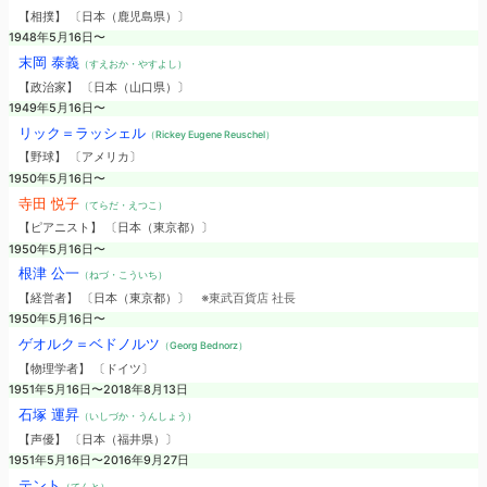
【相撲】 〔日本（鹿児島県）〕
1948年5月16日〜
末岡 泰義
（すえおか・やすよし）
【政治家】 〔日本（山口県）〕
1949年5月16日〜
リック＝ラッシェル
（Rickey Eugene Reuschel）
【野球】 〔アメリカ〕
1950年5月16日〜
寺田 悦子
（てらだ・えつこ）
【ピアニスト】 〔日本（東京都）〕
1950年5月16日〜
根津 公一
（ねづ・こういち）
【経営者】 〔日本（東京都）〕
※東武百貨店 社長
1950年5月16日〜
ゲオルク＝ベドノルツ
（Georg Bednorz）
【物理学者】 〔ドイツ〕
1951年5月16日〜2018年8月13日
石塚 運昇
（いしづか・うんしょう）
【声優】 〔日本（福井県）〕
1951年5月16日〜2016年9月27日
テント
（てんと）