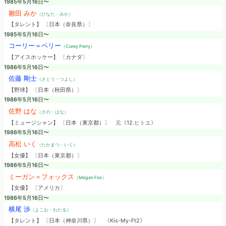
1985年5月16日〜
雛田 みか
（ひなた・みか）
【タレント】 〔日本（奈良県）〕
1985年5月16日〜
コーリー＝ペリー
（Corey Perry）
【アイスホッケー】 〔カナダ〕
1986年5月16日〜
佐藤 剛士
（さとう・つよし）
【野球】 〔日本（秋田県）〕
1986年5月16日〜
佐野 はな
（さの・はな）
【ミュージシャン】 〔日本（東京都）〕
元《12.ヒトエ》
1986年5月16日〜
高松 いく
（たかまつ・いく）
【女優】 〔日本（東京都）〕
1986年5月16日〜
ミーガン＝フォックス
（Megan Fox）
【女優】 〔アメリカ〕
1986年5月16日〜
横尾 渉
（よこお・わたる）
【タレント】 〔日本（神奈川県）〕
《Kis-My-Ft2》