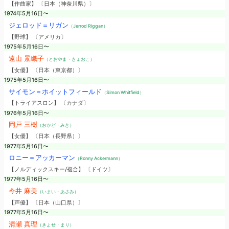
【作曲家】 〔日本（神奈川県）〕
1974年5月16日〜
ジェロッド＝リガン
（Jerrod Riggan）
【野球】 〔アメリカ〕
1975年5月16日〜
遠山 景織子
（とおやま・きょおこ）
【女優】 〔日本（東京都）〕
1975年5月16日〜
サイモン＝ホイットフィールド
（Simon Whitfield）
【トライアスロン】 〔カナダ〕
1976年5月16日〜
岡戸 三樹
（おかど・みき）
【女優】 〔日本（長野県）〕
1977年5月16日〜
ロニー＝アッカーマン
（Ronny Ackermann）
【ノルディックスキー/複合】 〔ドイツ〕
1977年5月16日〜
今井 麻美
（いまい・あさみ）
【声優】 〔日本（山口県）〕
1977年5月16日〜
清瀬 真理
（きよせ・まり）