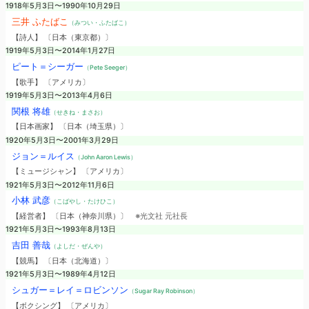
1918年5月3日〜1990年10月29日
三井 ふたばこ
（みつい・ふたばこ）
【詩人】 〔日本（東京都）〕
1919年5月3日〜2014年1月27日
ピート＝シーガー
（Pete Seeger）
【歌手】 〔アメリカ〕
1919年5月3日〜2013年4月6日
関根 将雄
（せきね・まさお）
【日本画家】 〔日本（埼玉県）〕
1920年5月3日〜2001年3月29日
ジョン＝ルイス
（John Aaron Lewis）
【ミュージシャン】 〔アメリカ〕
1921年5月3日〜2012年11月6日
小林 武彦
（こばやし・たけひこ）
【経営者】 〔日本（神奈川県）〕
※光文社 元社長
1921年5月3日〜1993年8月13日
吉田 善哉
（よしだ・ぜんや）
【競馬】 〔日本（北海道）〕
1921年5月3日〜1989年4月12日
シュガー＝レイ＝ロビンソン
（Sugar Ray Robinson）
【ボクシング】 〔アメリカ〕