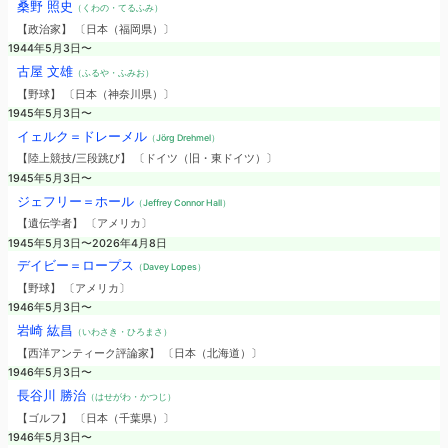
桑野 照史
（くわの・てるふみ）
【政治家】 〔日本（福岡県）〕
1944年5月3日〜
古屋 文雄
（ふるや・ふみお）
【野球】 〔日本（神奈川県）〕
1945年5月3日〜
イェルク＝ドレーメル
（Jörg Drehmel）
【陸上競技/三段跳び】 〔ドイツ（旧・東ドイツ）〕
1945年5月3日〜
ジェフリー＝ホール
（Jeffrey Connor Hall）
【遺伝学者】 〔アメリカ〕
1945年5月3日〜2026年4月8日
デイビー＝ロープス
（Davey Lopes）
【野球】 〔アメリカ〕
1946年5月3日〜
岩崎 紘昌
（いわさき・ひろまさ）
【西洋アンティーク評論家】 〔日本（北海道）〕
1946年5月3日〜
長谷川 勝治
（はせがわ・かつじ）
【ゴルフ】 〔日本（千葉県）〕
1946年5月3日〜