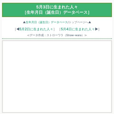
5月3日に生まれた人々
［生年月日（誕生日）データベース］
▲
生年月日（誕生日）データベース
/トップページへ▲
［◀
5月2日に生まれた人々
］
［
5月4日に生まれた人々
▶］
≪データ作成：ストローワラ（Straw-wara）≫