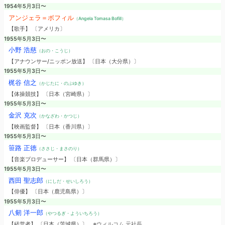
1954年5月3日〜
アンジェラ＝ボフィル
（Angela Tomasa Bofill）
【歌手】 〔アメリカ〕
1955年5月3日〜
小野 浩慈
（おの・こうじ）
【アナウンサー/ニッポン放送】 〔日本（大分県）〕
1955年5月3日〜
梶谷 信之
（かじたに・のぶゆき）
【体操競技】 〔日本（宮崎県）〕
1955年5月3日〜
金沢 克次
（かなざわ・かつじ）
【映画監督】 〔日本（香川県）〕
1955年5月3日〜
笹路 正徳
（ささじ・まさのり）
【音楽プロデューサー】 〔日本（群馬県）〕
1955年5月3日〜
西田 聖志郎
（にしだ・せいしろう）
【俳優】 〔日本（鹿児島県）〕
1955年5月3日〜
八剱 洋一郎
（やつるぎ・よういちろう）
【経営者】 〔日本（茨城県）〕
※ウィルコム 元社長