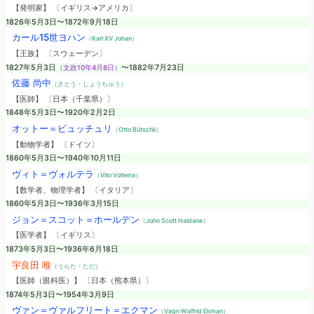
【発明家】 〔イギリス→アメリカ〕
1826年5月3日〜1872年9月18日
カール15世ヨハン
（Karl XV Johan）
【王族】 〔スウェーデン〕
1827年5月3日
（文政10年4月8日）
〜1882年7月23日
佐藤 尚中
（さとう・しょうちゅう）
【医師】 〔日本（千葉県）〕
1848年5月3日〜1920年2月2日
オットー＝ビュッチュリ
（Otto Bütschli）
【動物学者】 〔ドイツ〕
1860年5月3日〜1940年10月11日
ヴィト＝ヴォルテラ
（Vito Volterra）
【数学者、物理学者】 〔イタリア〕
1860年5月3日〜1936年3月15日
ジョン＝スコット＝ホールデン
（John Scott Haldane）
【医学者】 〔イギリス〕
1873年5月3日〜1936年6月18日
宇良田 唯
（うらた・ただ）
【医師（眼科医）】 〔日本（熊本県）〕
1874年5月3日〜1954年3月9日
ヴァン＝ヴァルフリート＝エクマン
（Vagn Walfrid Ekman）