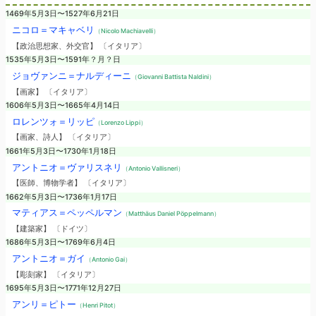
1469年5月3日〜1527年6月21日
ニコロ＝マキャベリ
（Nicolo Machiavelli）
【政治思想家、外交官】 〔イタリア〕
1535年5月3日〜1591年？月？日
ジョヴァンニ＝ナルディーニ
（Giovanni Battista Naldini）
【画家】 〔イタリア〕
1606年5月3日〜1665年4月14日
ロレンツォ＝リッピ
（Lorenzo Lippi）
【画家、詩人】 〔イタリア〕
1661年5月3日〜1730年1月18日
アントニオ＝ヴァリスネリ
（Antonio Vallisneri）
【医師、博物学者】 〔イタリア〕
1662年5月3日〜1736年1月17日
マティアス＝ペッペルマン
（Matthäus Daniel Pöppelmann）
【建築家】 〔ドイツ〕
1686年5月3日〜1769年6月4日
アントニオ＝ガイ
（Antonio Gai）
【彫刻家】 〔イタリア〕
1695年5月3日〜1771年12月27日
アンリ＝ピトー
（Henri Pitot）