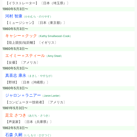
【イラストレーター】 〔日本（埼玉県）〕
1960年5月3日〜
河村 智康
（かわむら・のりやす）
【ミュージシャン】 〔日本（東京都）〕
1960年5月3日〜
キャシー＝クック
（Kathy Smallwood-Cook）
【陸上競技/短距離】 〔イギリス〕
1960年5月3日〜
エイミー＝スティール
（Amy Steel）
【女優】 〔アメリカ〕
1960年5月3日〜
真喜志 康永
（まきし・やすなが）
【野球】 〔日本（沖縄県）〕
1960年5月3日〜
ジャロン＝ラニアー
（Jaron Lanier）
【コンピューター技術者】 〔アメリカ〕
1961年5月3日〜
足立 さつき
（あだち・さつき）
【声楽家】 〔日本（兵庫県）〕
1962年5月3日〜
石森 久嗣
（いしもり・ひさつぐ）