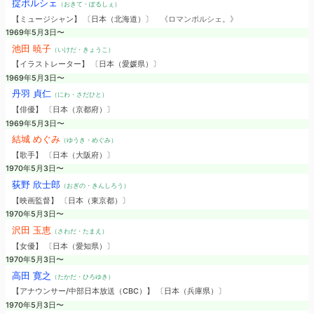
掟ポルシェ
（おきて・ぽるしぇ）
【ミュージシャン】 〔日本（北海道）〕
《ロマンポルシェ。》
1969年5月3日〜
池田 暁子
（いけだ・きょうこ）
【イラストレーター】 〔日本（愛媛県）〕
1969年5月3日〜
丹羽 貞仁
（にわ・さだひと）
【俳優】 〔日本（京都府）〕
1969年5月3日〜
結城 めぐみ
（ゆうき・めぐみ）
【歌手】 〔日本（大阪府）〕
1970年5月3日〜
荻野 欣士郎
（おぎの・きんしろう）
【映画監督】 〔日本（東京都）〕
1970年5月3日〜
沢田 玉恵
（さわだ・たまえ）
【女優】 〔日本（愛知県）〕
1970年5月3日〜
高田 寛之
（たかだ・ひろゆき）
【アナウンサー/中部日本放送（CBC）】 〔日本（兵庫県）〕
1970年5月3日〜