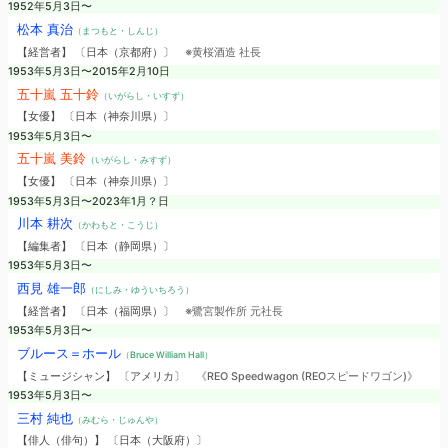
1952年5月3日〜
松本 真治
（まつもと・しんじ）
【経営者】 〔日本（京都府）〕
※黄桜酒造 社長
1953年5月3日〜2015年2月10日
五十嵐 五十鈴
（いがらし・いすず）
【女優】 〔日本（神奈川県）〕
1953年5月3日〜
五十嵐 美鈴
（いがらし・みすず）
【女優】 〔日本（神奈川県）〕
1953年5月3日〜2023年1月？日
川本 耕次
（かわもと・こうじ）
【編集者】 〔日本（静岡県）〕
1953年5月3日〜
西見 雄一郎
（にしみ・ゆういちろう）
【経営者】 〔日本（福岡県）〕
※鷺宮製作所 元社長
1953年5月3日〜
ブルース＝ホール
（Bruce William Hall）
【ミュージシャン】 〔アメリカ〕
《REO Speedwagon (REOスピードワゴン)》
1953年5月3日〜
三村 純也
（みむら・じゅんや）
【俳人（俳句）】 〔日本（大阪府）〕