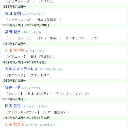
【イラストレーター】 〔アメリカ〕
1958年5月3日〜
藤田 光則
（ふじた・みつのり）
【ミュージシャン】 〔日本（長崎県）〕
1958年5月3日〜2014年3月30日
宮田 繁男
（みやた・しげお）
【ミュージシャン】 〔日本（千葉県）〕
元《オリジナル・ラヴ》
1959年5月3日〜
小山 実稚恵
（こやま・みちえ）
【ピアニスト】 〔日本（宮城県）〕
1959年5月3日〜2019年1月1日
カルロス＝デ＝レオン
（Carlos De Leon）
【ボクシング】 〔プエルトリコ〕
1959年5月3日〜
藤井 一男
（ふじい・かずお）
【タレント】 〔日本（山口県）〕
元《ちびっこギャング》
1959年5月3日〜
松岡 俊道
（まつおか・としみち）
【アナウンサー/フリー】 〔日本（東京都）〕
1959年5月3日〜2014年12月13日
水玉 螢之丞
（みずたま・けいのじょう）