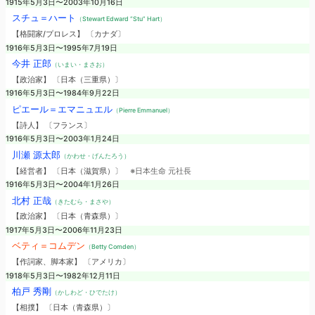
1915年5月3日〜2003年10月16日
スチュ＝ハート
（Stewart Edward “Stu” Hart）
【格闘家/プロレス】 〔カナダ〕
1916年5月3日〜1995年7月19日
今井 正郎
（いまい・まさお）
【政治家】 〔日本（三重県）〕
1916年5月3日〜1984年9月22日
ピエール＝エマニュエル
（Pierre Emmanuel）
【詩人】 〔フランス〕
1916年5月3日〜2003年1月24日
川瀬 源太郎
（かわせ・げんたろう）
【経営者】 〔日本（滋賀県）〕
※日本生命 元社長
1916年5月3日〜2004年1月26日
北村 正哉
（きたむら・まさや）
【政治家】 〔日本（青森県）〕
1917年5月3日〜2006年11月23日
ベティ＝コムデン
（Betty Comden）
【作詞家、脚本家】 〔アメリカ〕
1918年5月3日〜1982年12月11日
柏戸 秀剛
（かしわど・ひでたけ）
【相撲】 〔日本（青森県）〕