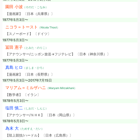
園田 小波
（そのだ・こなみ）
【漫画家】 〔日本（兵庫県）〕
1977年5月3日〜
ニコラ＝トースト
（Nicola Thost）
【スノーボード】 〔ドイツ〕
1977年5月3日〜
冨田 憲子
（とみた・のりこ）
【アナウンサー/ニッポン放送→フジテレビ】 〔日本（神奈川県）〕
1977年5月3日〜
真島 ヒロ
（ましま・ひろ）
【漫画家】 〔日本（長野県）〕
1977年5月3日〜2017年7月15日
マリアム＝ミルザハニ
（Maryam Mirzakhani）
【数学者】 〔イラン〕
1978年5月3日〜
塩田 慎二
（しおだ・しんじ）
【アナウンサー/ＮＨＫ】 〔日本（岡山県）〕
1978年5月3日〜
為末 大
（ためすえ・だい）
【陸上競技/ハードル】 〔日本（広島県）〕