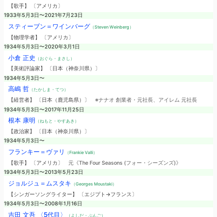
【歌手】 〔アメリカ〕
1933年5月3日〜2021年7月23日
スティーブン＝ワインバーグ
（Steven Weinberg）
【物理学者】 〔アメリカ〕
1934年5月3日〜2020年3月1日
小倉 正史
（おぐら・まさし）
【美術評論家】 〔日本（神奈川県）〕
1934年5月3日〜
高嶋 哲
（たかしま・てつ）
【経営者】 〔日本（鹿児島県）〕
※ナナオ 創業者・元社長、アイレム 元社長
1934年5月3日〜2017年11月25日
根本 康明
（ねもと・やすあき）
【政治家】 〔日本（神奈川県）〕
1934年5月3日〜
フランキー＝ヴァリ
（Frankie Valli）
【歌手】 〔アメリカ〕
元《The Four Seasons (フォー・シーズンズ)》
1934年5月3日〜2013年5月23日
ジョルジュ＝ムスタキ
（Georges Moustaki）
【シンガーソングライター】 〔エジプト→フランス〕
1934年5月3日〜2008年1月16日
吉田 文吾 〈5代目〉
（よしだ・ぶんご）