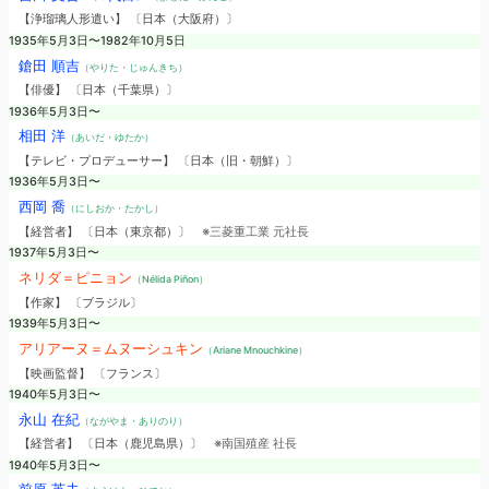
【浄瑠璃人形遣い】 〔日本（大阪府）〕
1935年5月3日〜1982年10月5日
鎗田 順吉
（やりた・じゅんきち）
【俳優】 〔日本（千葉県）〕
1936年5月3日〜
相田 洋
（あいだ・ゆたか）
【テレビ・プロデューサー】 〔日本（旧・朝鮮）〕
1936年5月3日〜
西岡 喬
（にしおか・たかし）
【経営者】 〔日本（東京都）〕
※三菱重工業 元社長
1937年5月3日〜
ネリダ＝ピニョン
（Nélida Piñon）
【作家】 〔ブラジル〕
1939年5月3日〜
アリアーヌ＝ムヌーシュキン
（Ariane Mnouchkine）
【映画監督】 〔フランス〕
1940年5月3日〜
永山 在紀
（ながやま・ありのり）
【経営者】 〔日本（鹿児島県）〕
※南国殖産 社長
1940年5月3日〜