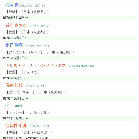
岡本 晃
（おかもと・あきら）
【野球】 〔日本（兵庫県）〕
1974年5月3日〜
岩井 さやか
（いわい・さやか）
【女優】 〔日本（東京都）〕
1975年5月3日〜
北野 剛寛
（きたの・たかひろ）
【アナウンサー/ＮＨＫ】 〔日本（岡山県）〕
1975年5月3日〜
クリスティーナ＝ヘンドリックス
（Christina Hendricks）
【女優】 〔アメリカ〕
1976年5月3日〜
廣井 法代
（ひろい・のりよ）
【アルペンスキー】 〔日本（新潟県）〕
1976年5月3日〜
ベト
（Beto）
【サッカー】 〔ポルトガル〕
1977年5月3日〜
壱智村 小真
（いちむら・まお）
【声優】 〔日本（神奈川県）〕
1977年5月3日〜2019年8月4日