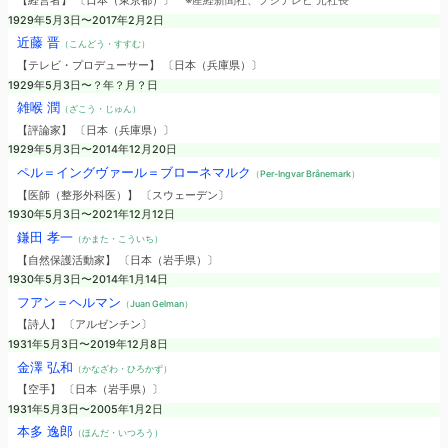
【経営者】 〔日本（東京都）〕
※産経新聞社、フジテレビ 元社長
1929年5月3日〜2017年2月2日
近藤 晋
（こんどう・すすむ）
【テレビ・プロデューサー】 〔日本（兵庫県）〕
1929年5月3日〜？年？月？日
雑喉 潤
（ざこう・じゅん）
【評論家】 〔日本（兵庫県）〕
1929年5月3日〜2014年12月20日
ペル＝イングヴァール＝ブローネマルク
（Per-Ingvar Brånemark）
【医師（整形外科医）】 〔スウェーデン〕
1930年5月3日〜2021年12月12日
鎌田 孝一
（かまた・こういち）
【自然保護活動家】 〔日本（岩手県）〕
1930年5月3日〜2014年1月14日
フアン＝ヘルマン
（Juan Gelman）
【詩人】 〔アルゼンチン〕
1931年5月3日〜2019年12月8日
金澤 弘和
（かなざわ・ひろかず）
【空手】 〔日本（岩手県）〕
1931年5月3日〜2005年1月2日
本多 逸郎
（ほんだ・いつろう）