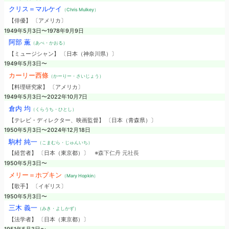
クリス＝マルケイ
（Chris Mulkey）
【俳優】 〔アメリカ〕
1949年5月3日〜1978年9月9日
阿部 薫
（あべ・かおる）
【ミュージシャン】 〔日本（神奈川県）〕
1949年5月3日〜
カーリー西條
（かーりー・さいじょう）
【料理研究家】 〔アメリカ〕
1949年5月3日〜2022年10月7日
倉内 均
（くらうち・ひとし）
【テレビ・ディレクター、映画監督】 〔日本（青森県）〕
1950年5月3日〜2024年12月18日
駒村 純一
（こまむら・じゅんいち）
【経営者】 〔日本（東京都）〕
※森下仁丹 元社長
1950年5月3日〜
メリー＝ホプキン
（Mary Hopkin）
【歌手】 〔イギリス〕
1950年5月3日〜
三木 義一
（みき・よしかず）
【法学者】 〔日本（東京都）〕