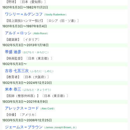
【野球】 〔日本（愛知県）〕
1931年5月3日〜1982年11月2日
ワシリー＝ルデンコフ
（Vasily Rudenkov）
【陸上競技/ハンマー投げ】 〔ロシア（旧・ソ連）〕
1931年5月3日〜1997年9月4日
アルド＝ロッシ
（Aldo Rossi）
【建築家】 〔イタリア〕
1932年5月3日〜2013年1月18日
帯盛 迪彦
（おびもり・みちひこ）
【映画監督】 〔日本（東京都）〕
1932年5月3日〜
古谷 七五三次
（ふるたに・しめじ）
【教育者】 〔日本（大阪府）〕
1932年5月3日〜2024年12月23日
米本 恭三
（よねもと・きょうぞう）
【医師（整形外科医）】 〔日本（東京都）〕
1933年5月3日〜2021年8月9日
アレックス＝コード
（Alex Cord）
【俳優】 〔アメリカ〕
1933年5月3日〜2006年12月25日
ジェームス＝ブラウン
（James Joseph Brown, Jr.）