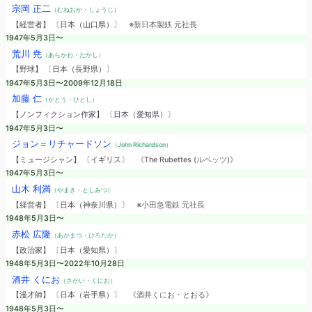
宗岡 正二
（むねおか・しょうじ）
【経営者】 〔日本（山口県）〕
※新日本製鉄 元社長
1947年5月3日〜
荒川 尭
（あらかわ・たかし）
【野球】 〔日本（長野県）〕
1947年5月3日〜2009年12月18日
加藤 仁
（かとう・ひとし）
【ノンフィクション作家】 〔日本（愛知県）〕
1947年5月3日〜
ジョン＝リチャードソン
（John Richardson）
【ミュージシャン】 〔イギリス〕
《The Rubettes (ルベッツ)》
1947年5月3日〜
山木 利満
（やまき・としみつ）
【経営者】 〔日本（神奈川県）〕
※小田急電鉄 元社長
1948年5月3日〜
赤松 広隆
（あかまつ・ひろたか）
【政治家】 〔日本（愛知県）〕
1948年5月3日〜2022年10月28日
酒井 くにお
（さかい・くにお）
【漫才師】 〔日本（岩手県）〕
《酒井くにお・とおる》
1948年5月3日〜