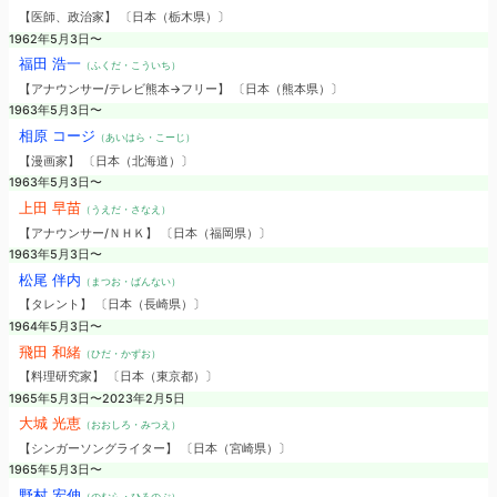
【医師、政治家】 〔日本（栃木県）〕
1962年5月3日〜
福田 浩一
（ふくだ・こういち）
【アナウンサー/テレビ熊本→フリー】 〔日本（熊本県）〕
1963年5月3日〜
相原 コージ
（あいはら・こーじ）
【漫画家】 〔日本（北海道）〕
1963年5月3日〜
上田 早苗
（うえだ・さなえ）
【アナウンサー/ＮＨＫ】 〔日本（福岡県）〕
1963年5月3日〜
松尾 伴内
（まつお・ばんない）
【タレント】 〔日本（長崎県）〕
1964年5月3日〜
飛田 和緒
（ひだ・かずお）
【料理研究家】 〔日本（東京都）〕
1965年5月3日〜2023年2月5日
大城 光恵
（おおしろ・みつえ）
【シンガーソングライター】 〔日本（宮崎県）〕
1965年5月3日〜
野村 宏伸
（のむら・ひろのぶ）