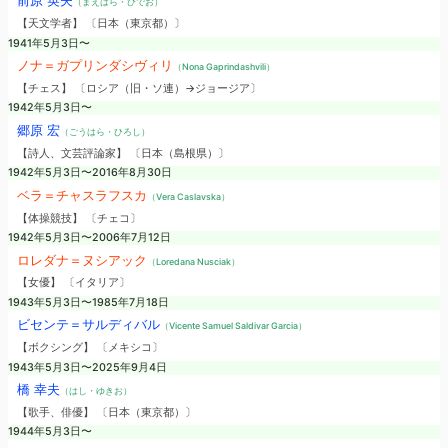
前原 英夫
（まえはら・ひでお）
【天文学者】 〔日本（東京都）〕
1941年5月3日〜
ノナ＝ガプリンダシヴィリ
（Nona Gaprindashvili）
【チェス】 〔ロシア（旧・ソ連）→ジョージア〕
1942年5月3日〜
郷原 宏
（ごうはら・ひろし）
【詩人、文芸評論家】 〔日本（島根県）〕
1942年5月3日〜2016年8月30日
ベラ＝チャスラフスカ
（Vera Caslavska）
【体操競技】 〔チェコ〕
1942年5月3日〜2006年7月12日
ロレダナ＝ヌシアック
（Loredana Nusciak）
【女優】 〔イタリア〕
1943年5月3日〜1985年7月18日
ビセンテ＝サルディバル
（Vicente Samuel Saldivar Garcia）
【ボクシング】 〔メキシコ〕
1943年5月3日〜2025年9月4日
橋 幸夫
（はし・ゆきお）
【歌手、俳優】 〔日本（東京都）〕
1944年5月3日〜