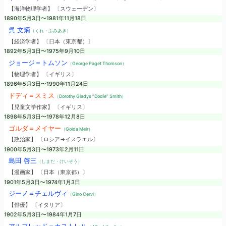
【海洋物理学者】 〔スウェーデン〕
1890年5月3日〜1981年11月18日
呉 文炳
（くれ・ふみあき）
【経済学者】 〔日本（東京都）〕
1892年5月3日〜1975年9月10日
ジョージ＝トムソン
（George Paget Thomson）
【物理学者】 〔イギリス〕
1896年5月3日〜1990年11月24日
ドディ＝スミス
（Dorothy Gladys “Dodie” Smith）
【児童文学作家】 〔イギリス〕
1898年5月3日〜1978年12月8日
ゴルダ＝メイヤー
（Golda Meir）
【政治家】 〔ロシア→イスラエル〕
1900年5月3日〜1973年2月11日
島田 啓三
（しまだ・けいぞう）
【漫画家】 〔日本（東京都）〕
1901年5月3日〜1974年1月3日
ジーノ＝チェルヴィ
（Gino Cervi）
【俳優】 〔イタリア〕
1902年5月3日〜1984年1月7日