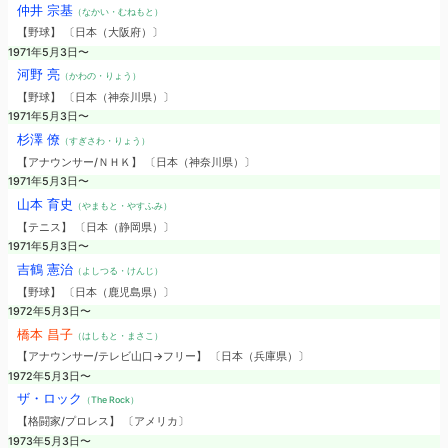
仲井 宗基
（なかい・むねもと）
【野球】 〔日本（大阪府）〕
1971年5月3日〜
河野 亮
（かわの・りょう）
【野球】 〔日本（神奈川県）〕
1971年5月3日〜
杉澤 僚
（すぎさわ・りょう）
【アナウンサー/ＮＨＫ】 〔日本（神奈川県）〕
1971年5月3日〜
山本 育史
（やまもと・やすふみ）
【テニス】 〔日本（静岡県）〕
1971年5月3日〜
吉鶴 憲治
（よしつる・けんじ）
【野球】 〔日本（鹿児島県）〕
1972年5月3日〜
橋本 昌子
（はしもと・まさこ）
【アナウンサー/テレビ山口→フリー】 〔日本（兵庫県）〕
1972年5月3日〜
ザ・ロック
（The Rock）
【格闘家/プロレス】 〔アメリカ〕
1973年5月3日〜