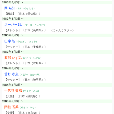
1983年5月3日〜
岡 靖知
（おか・やすとも）
【画家】 〔日本（愛知県）〕
1983年5月3日〜
スーパー3助
（すーぱーさんすけ）
【タレント】 〔日本（長崎県）〕
《にゃんこスター》
1983年5月3日〜
山岸 智
（やまぎし・さとる）
【サッカー】 〔日本（千葉県）〕
1983年5月3日〜
渡部 いずみ
（わたべ・いずみ）
【タレント】 〔日本（岐阜県）〕
1984年5月3日〜
菅野 孝憲
（すげの・たかのり）
【サッカー】 〔日本（埼玉県）〕
1984年5月3日〜
千代谷 美穂
（ちよや・みほ）
【女優】 〔日本（静岡県）〕
1985年5月3日〜
関根 香菜
（せきね・かな）
【女優】 〔日本（東京都）〕