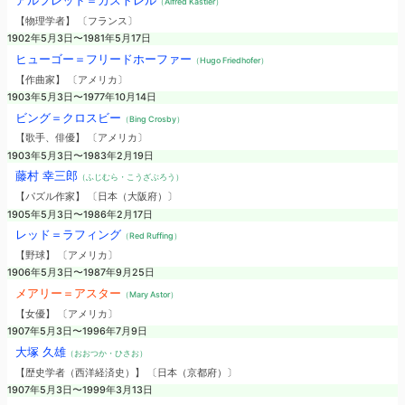
アルフレッド＝カストレル
（Alfred Kastler）
【物理学者】 〔フランス〕
1902年5月3日〜1981年5月17日
ヒューゴー＝フリードホーファー
（Hugo Friedhofer）
【作曲家】 〔アメリカ〕
1903年5月3日〜1977年10月14日
ビング＝クロスビー
（Bing Crosby）
【歌手、俳優】 〔アメリカ〕
1903年5月3日〜1983年2月19日
藤村 幸三郎
（ふじむら・こうざぶろう）
【パズル作家】 〔日本（大阪府）〕
1905年5月3日〜1986年2月17日
レッド＝ラフィング
（Red Ruffing）
【野球】 〔アメリカ〕
1906年5月3日〜1987年9月25日
メアリー＝アスター
（Mary Astor）
【女優】 〔アメリカ〕
1907年5月3日〜1996年7月9日
大塚 久雄
（おおつか・ひさお）
【歴史学者（西洋経済史）】 〔日本（京都府）〕
1907年5月3日〜1999年3月13日