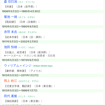
森 荘巳池
（もり・そういち）
【作家】 〔日本（岩手県）〕
1908年5月3日〜1985年4月30日
菊池 一雄
（きくち・かずお）
【彫刻家】 〔日本（京都府）〕
1910年5月3日〜1990年6月8日
赤羽 末吉
（あかば・すえきち）
【絵本作家】 〔日本（旧・満州）〕
1911年5月3日〜2002年2月9日
池田 恒雄
（いけだ・つねお）
【出版人、経営者】 〔日本（新潟県）〕
※ベースボール・マガジン社 創業者・元社長
1913年5月3日〜1973年6月10日
ウィリアム＝インジ
（William Motter Inge）
【劇作家、脚本家】 〔アメリカ〕
1913年5月3日〜2011年1月27日
岡上 鈴江
（おかのうえ・すずえ）
【児童文学者、翻訳家】 〔日本（東京都）〕
1913年5月3日〜1996年1月7日
田代 素魁
（たしろ・そかい）
【挿絵画家】 〔日本（東京都）〕