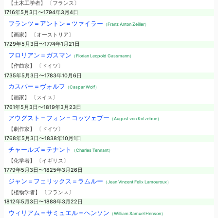
【土木工学者】 〔フランス〕
1716年5月3日〜1794年3月4日
フランツ＝アントン＝ツァイラー
（Franz Anton Zeiller）
【画家】 〔オーストリア〕
1729年5月3日〜1774年1月21日
フロリアン＝ガスマン
（Florian Leopold Gassmann）
【作曲家】 〔ドイツ〕
1735年5月3日〜1783年10月6日
カスパー＝ヴォルフ
（Caspar Wolf）
【画家】 〔スイス〕
1761年5月3日〜1819年3月23日
アウグスト＝フォン＝コッツェブー
（August von Kotzebue）
【劇作家】 〔ドイツ〕
1768年5月3日〜1838年10月1日
チャールズ＝テナント
（Charles Tennant）
【化学者】 〔イギリス〕
1779年5月3日〜1825年3月26日
ジャン＝フェリックス＝ラムルー
（Jean Vincent Felix Lamouroux）
【植物学者】 〔フランス〕
1812年5月3日〜1888年3月22日
ウィリアム＝サミュエル＝ヘンソン
（William Samuel Henson）