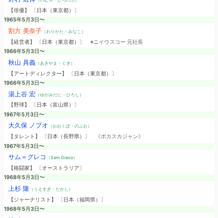
【俳優】 〔日本（東京都）〕
1965年5月3日〜
割方 美奈子
（わりかた・みなこ）
【経営者】 〔日本（東京都）〕
※ニイウスコー 元社長
1966年5月3日〜
秋山 具義
（あきやま・ぐぎ）
【アートディレクター】 〔日本（東京都）〕
1966年5月3日〜
湯上谷 宏
（ゆがみだに・ひろし）
【野球】 〔日本（富山県）〕
1967年5月3日〜
大久保 ノブオ
（おおくぼ・のぶお）
【タレント】 〔日本（長野県）〕
《ポカスカジャン》
1967年5月3日〜
サム＝グレコ
（Sam Greco）
【格闘家】 〔オーストラリア〕
1968年5月3日〜
上杉 隆
（うえすぎ・たかし）
【ジャーナリスト】 〔日本（福岡県）〕
1968年5月3日〜