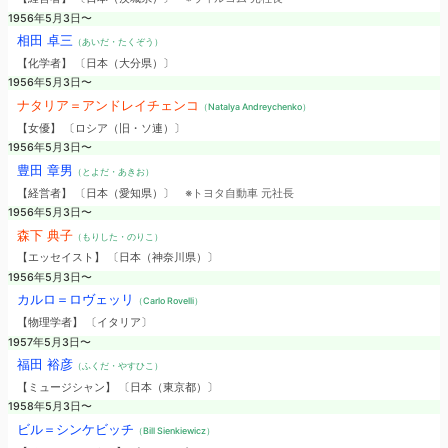
1956年5月3日〜
相田 卓三
（あいだ・たくぞう）
【化学者】 〔日本（大分県）〕
1956年5月3日〜
ナタリア＝アンドレイチェンコ
（Natalya Andreychenko）
【女優】 〔ロシア（旧・ソ連）〕
1956年5月3日〜
豊田 章男
（とよだ・あきお）
【経営者】 〔日本（愛知県）〕
※トヨタ自動車 元社長
1956年5月3日〜
森下 典子
（もりした・のりこ）
【エッセイスト】 〔日本（神奈川県）〕
1956年5月3日〜
カルロ＝ロヴェッリ
（Carlo Rovelli）
【物理学者】 〔イタリア〕
1957年5月3日〜
福田 裕彦
（ふくだ・やすひこ）
【ミュージシャン】 〔日本（東京都）〕
1958年5月3日〜
ビル＝シンケビッチ
（Bill Sienkiewicz）