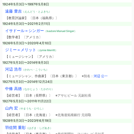
1924年5月3日〜1997年5月8日
遠藤 豊吉
（えんどう・とよきち）
【教育評論家】 〔日本（福島県）〕
1924年5月3日〜2021年2月11日
イサドール＝シンガー
（Isadore Manuel Singer）
【数学者】 〔アメリカ〕
1926年5月3日〜2020年4月10日
ジミー＝メリット
（Jymie Merritt）
【ミュージシャン】 〔アメリカ〕
1927年5月3日〜2014年9月3日
河辺 浩市
（かわべ・こういち）
【ミュージシャン、作曲家】 〔日本（東京都）〕
※別名：
河辺 公一
1927年5月3日〜2014年12月24日
中條 高徳
（なかじょう・たかのり）
【経営者】 〔日本（長野県）〕
※アサヒビール 元副社長
1927年5月3日〜2011年11月22日
山内 宏
（やまうち・ひろし）
【経営者】 〔日本（北海道）〕
※北海道拓殖銀行 元頭取
1928年5月3日〜2023年6月19日
羽佐間 重彰
（はざま・しげあき）