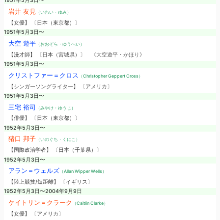
1951年5月3日〜
岩井 友見
（いわい・ゆみ）
【女優】 〔日本（東京都）〕
1951年5月3日〜
大空 遊平
（おおぞら・ゆうへい）
【漫才師】 〔日本（宮城県）〕
《大空遊平・かほり》
1951年5月3日〜
クリストファー＝クロス
（Christopher Geppert Cross）
【シンガーソングライター】 〔アメリカ〕
1951年5月3日〜
三宅 裕司
（みやけ・ゆうじ）
【俳優】 〔日本（東京都）〕
1952年5月3日〜
猪口 邦子
（いのぐち・くにこ）
【国際政治学者】 〔日本（千葉県）〕
1952年5月3日〜
アラン＝ウェルズ
（Allan Wipper Wells）
【陸上競技/短距離】 〔イギリス〕
1952年5月3日〜2004年9月9日
ケイトリン＝クラーク
（Caitlin Clarke）
【女優】 〔アメリカ〕