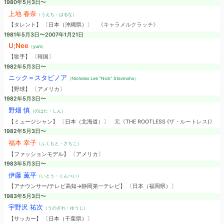
1980年5月3日〜
上地 春奈
（うえち・はるな）
【タレント】 〔日本（沖縄県）〕
《キャラメルクラッチ》
1981年5月3日〜2007年1月21日
U;Nee
（yuni）
【歌手】 〔韓国〕
1982年5月3日〜
ニック＝スタビノア
（Nicholas Lee “Nick” Stavinoha）
【野球】 〔アメリカ〕
1982年5月3日〜
野畑 慎
（のはた・しん）
【ミュージシャン】 〔日本（北海道）〕
元《THE ROOTLESS (ザ・ルートレス)》
1982年5月3日〜
福本 幸子
（ふくもと・さちこ）
【ファッションモデル】 〔アメリカ〕
1983年5月3日〜
伊藤 薫平
（いとう・くんぺい）
【アナウンサー/テレビ高知→静岡第一テレビ】 〔日本（福岡県）〕
1983年5月3日〜
宇野沢 祐次
（うのざわ・ゆうじ）
【サッカー】 〔日本（千葉県）〕