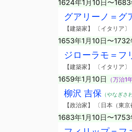
1624年1月10日〜168
グアリーノ＝グ
【建築家】 〔イタリア〕
1653年1月10日〜1732
ジローラモ＝フ
【建築家】 〔イタリア〕
1659年1月10日
（万治1年
柳沢 吉保
（やなぎさ
【政治家】 〔日本（東京
1683年1月10日〜175
フィリップ＝フ