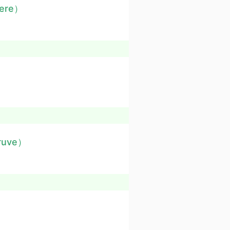
iere）
truve）