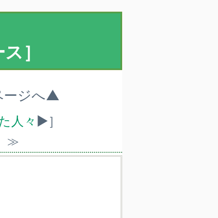
ース］
ページへ▲
れた人々
▶］
）≫