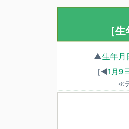
［生
▲
生年月
［◀
1月9
≪