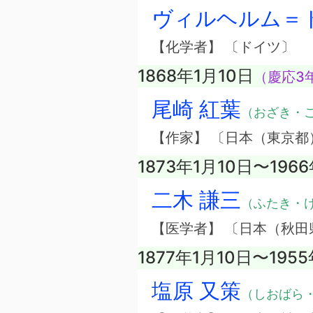
ヴィルヘルム＝
【化学者】 〔ドイツ〕
1868年1月10日
（慶応3年
尾崎 紅葉
（おざき・
【作家】 〔日本（東京都
1873年1月10日〜196
二木 謙三
（ふたき・
【医学者】 〔日本（秋田
1877年1月10日〜195
塩原 又策
（しおばら