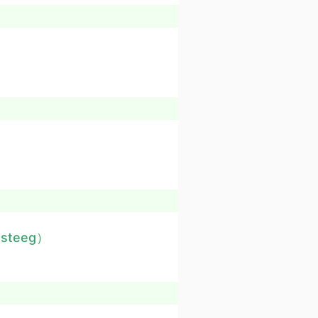
msteeg）