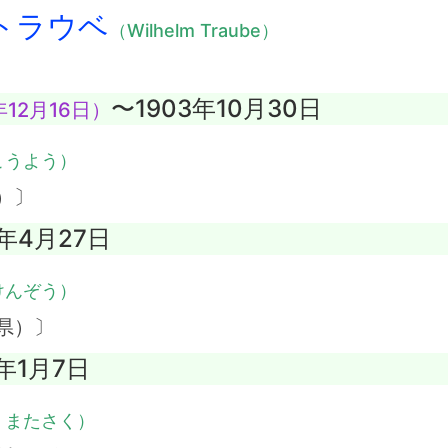
トラウベ
（Wilhelm Traube）
〜1903年10月30日
12月16日）
こうよう）
）〕
6年4月27日
けんぞう）
県）〕
5年1月7日
・またさく）