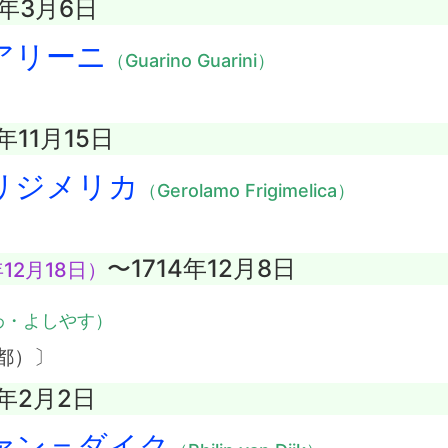
3年3月6日
アリーニ
（Guarino Guarini）
年11月15日
リジメリカ
（Gerolamo Frigimelica）
〜1714年12月8日
12月18日）
わ・よしやす）
都）〕
3年2月2日
ァン＝ダイク