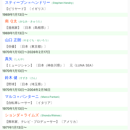
スティーブン＝ヘンドリー
（Stephen Hendry）
【ビリヤード】 〔イギリス〕
1969年1月13日〜
南 Ｑ太
（みなみ・きゅうた）
【漫画家】 〔日本（島根県）〕
1969年1月13日〜
山口 正朗
（やまぐち・せいろう）
【俳優】 〔日本（東京都）〕
1970年1月13日〜2026年2月17日
真矢
（しんや）
【ミュージシャン】 〔日本（神奈川県）〕
元《LUNA SEA》
1970年1月13日〜
鈴木 健
（すずき・けん）
【野球】 〔日本（埼玉県）〕
1970年1月13日〜2004年2月16日
マルコ＝パンターニ
（Marco Pantani）
【自転車レーサー】 〔イタリア〕
1970年1月13日〜
ションダ＝ライムズ
（Shonda Rhimes）
【脚本家、テレビ・プロデューサー】 〔アメリカ〕
1971年1月13日〜