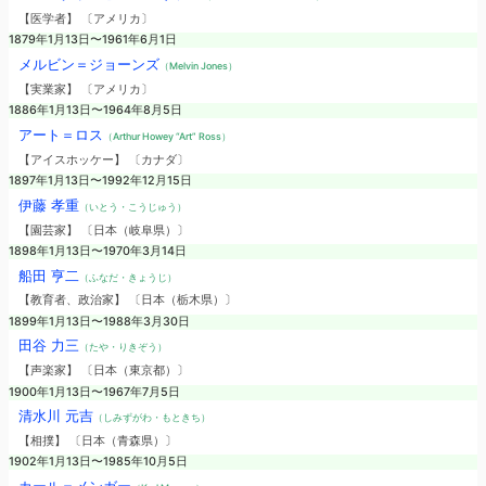
【医学者】 〔アメリカ〕
1879年1月13日〜1961年6月1日
メルビン＝ジョーンズ
（Melvin Jones）
【実業家】 〔アメリカ〕
1886年1月13日〜1964年8月5日
アート＝ロス
（Arthur Howey “Art” Ross）
【アイスホッケー】 〔カナダ〕
1897年1月13日〜1992年12月15日
伊藤 孝重
（いとう・こうじゅう）
【園芸家】 〔日本（岐阜県）〕
1898年1月13日〜1970年3月14日
船田 亨二
（ふなだ・きょうじ）
【教育者、政治家】 〔日本（栃木県）〕
1899年1月13日〜1988年3月30日
田谷 力三
（たや・りきぞう）
【声楽家】 〔日本（東京都）〕
1900年1月13日〜1967年7月5日
清水川 元吉
（しみずがわ・もときち）
【相撲】 〔日本（青森県）〕
1902年1月13日〜1985年10月5日