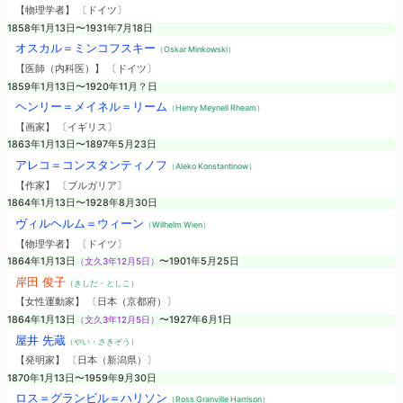
【物理学者】 〔ドイツ〕
1858年1月13日〜1931年7月18日
オスカル＝ミンコフスキー
（Oskar Minkowski）
【医師（内科医）】 〔ドイツ〕
1859年1月13日〜1920年11月？日
ヘンリー＝メイネル＝リーム
（Henry Meynell Rheam）
【画家】 〔イギリス〕
1863年1月13日〜1897年5月23日
アレコ＝コンスタンティノフ
（Aleko Konstantinow）
【作家】 〔ブルガリア〕
1864年1月13日〜1928年8月30日
ヴィルヘルム＝ウィーン
（Wilhelm Wien）
【物理学者】 〔ドイツ〕
1864年1月13日
（文久3年12月5日）
〜1901年5月25日
岸田 俊子
（きしだ・としこ）
【女性運動家】 〔日本（京都府）〕
1864年1月13日
（文久3年12月5日）
〜1927年6月1日
屋井 先蔵
（やい・さきぞう）
【発明家】 〔日本（新潟県）〕
1870年1月13日〜1959年9月30日
ロス＝グランビル＝ハリソン
（Ross Granville Harrison）