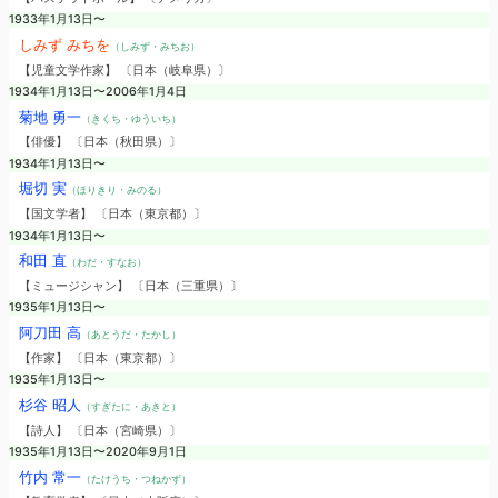
1933年1月13日〜
しみず みちを
（しみず・みちお）
【児童文学作家】 〔日本（岐阜県）〕
1934年1月13日〜2006年1月4日
菊地 勇一
（きくち・ゆういち）
【俳優】 〔日本（秋田県）〕
1934年1月13日〜
堀切 実
（ほりきり・みのる）
【国文学者】 〔日本（東京都）〕
1934年1月13日〜
和田 直
（わだ・すなお）
【ミュージシャン】 〔日本（三重県）〕
1935年1月13日〜
阿刀田 高
（あとうだ・たかし）
【作家】 〔日本（東京都）〕
1935年1月13日〜
杉谷 昭人
（すぎたに・あきと）
【詩人】 〔日本（宮崎県）〕
1935年1月13日〜2020年9月1日
竹内 常一
（たけうち・つねかず）