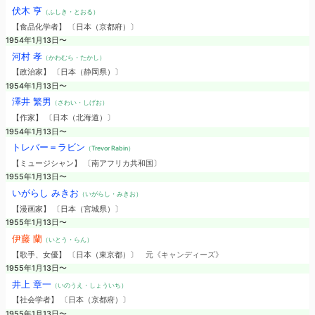
伏木 亨
（ふしき・とおる）
【食品化学者】 〔日本（京都府）〕
1954年1月13日〜
河村 孝
（かわむら・たかし）
【政治家】 〔日本（静岡県）〕
1954年1月13日〜
澤井 繁男
（さわい・しげお）
【作家】 〔日本（北海道）〕
1954年1月13日〜
トレバー＝ラビン
（Trevor Rabin）
【ミュージシャン】 〔南アフリカ共和国〕
1955年1月13日〜
いがらし みきお
（いがらし・みきお）
【漫画家】 〔日本（宮城県）〕
1955年1月13日〜
伊藤 蘭
（いとう・らん）
【歌手、女優】 〔日本（東京都）〕
元《キャンディーズ》
1955年1月13日〜
井上 章一
（いのうえ・しょういち）
【社会学者】 〔日本（京都府）〕
1955年1月13日〜