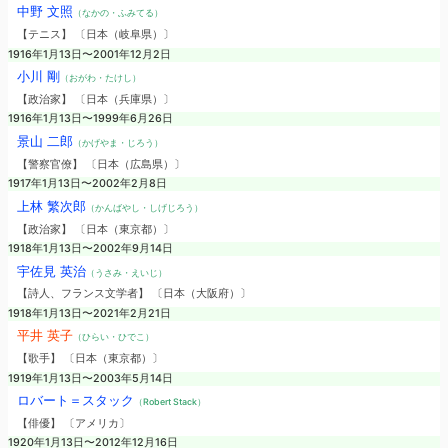
中野 文照
（なかの・ふみてる）
【テニス】 〔日本（岐阜県）〕
1916年1月13日〜2001年12月2日
小川 剛
（おがわ・たけし）
【政治家】 〔日本（兵庫県）〕
1916年1月13日〜1999年6月26日
景山 二郎
（かげやま・じろう）
【警察官僚】 〔日本（広島県）〕
1917年1月13日〜2002年2月8日
上林 繁次郎
（かんばやし・しげじろう）
【政治家】 〔日本（東京都）〕
1918年1月13日〜2002年9月14日
宇佐見 英治
（うさみ・えいじ）
【詩人、フランス文学者】 〔日本（大阪府）〕
1918年1月13日〜2021年2月21日
平井 英子
（ひらい・ひでこ）
【歌手】 〔日本（東京都）〕
1919年1月13日〜2003年5月14日
ロバート＝スタック
（Robert Stack）
【俳優】 〔アメリカ〕
1920年1月13日〜2012年12月16日