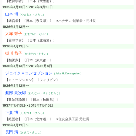
【教育学者】 〔日本（大阪府）〕
1935年1月13日〜2017年8月25日
山本 博
（やまもと・ひろし）
【経営者】 〔日本（奈良県）〕
※ハナテン 創業者・元社長
1936年1月13日〜
大塚 栄子
（おおつか・えいこ）
【薬理学者】 〔日本（北海道）〕
1936年1月13日〜
掛川 恭子
（かけがわ・やすこ）
【翻訳家】 〔日本（東京都）〕
1936年1月13日〜2017年12月4日
ジェイク＝コンセプション
（Jake H.Concepcion）
【ミュージシャン】 〔フィリピン〕
1936年1月13日〜
渡部 亮次郎
（わたなべ・りょうじろう）
【政治評論家】 〔日本（秋田県）〕
1937年1月13日〜2015年11月15日
下妻 博
（しもづま・ひろし）
【経営者】 〔日本（北海道）〕
※住友金属工業 元社長
1938年1月13日〜
長田 清
（おさだ・きよし）