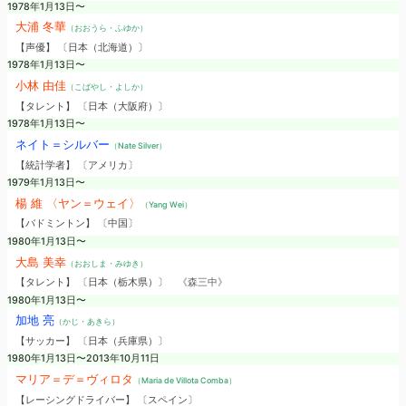
1978年1月13日〜
大浦 冬華
（おおうら・ふゆか）
【声優】 〔日本（北海道）〕
1978年1月13日〜
小林 由佳
（こばやし・よしか）
【タレント】 〔日本（大阪府）〕
1978年1月13日〜
ネイト＝シルバー
（Nate Silver）
【統計学者】 〔アメリカ〕
1979年1月13日〜
楊 維 〈ヤン＝ウェイ〉
（Yang Wei）
【バドミントン】 〔中国〕
1980年1月13日〜
大島 美幸
（おおしま・みゆき）
【タレント】 〔日本（栃木県）〕
《森三中》
1980年1月13日〜
加地 亮
（かじ・あきら）
【サッカー】 〔日本（兵庫県）〕
1980年1月13日〜2013年10月11日
マリア＝デ＝ヴィロタ
（Maria de Villota Comba）
【レーシングドライバー】 〔スペイン〕