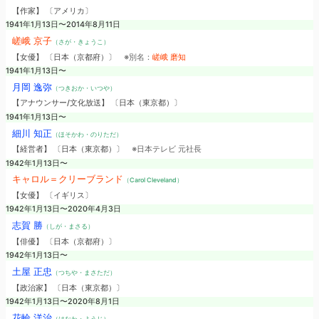
【作家】 〔アメリカ〕
1941年1月13日〜2014年8月11日
嵯峨 京子
（さが・きょうこ）
【女優】 〔日本（京都府）〕
※別名：
嵯峨 磨知
1941年1月13日〜
月岡 逸弥
（つきおか・いつや）
【アナウンサー/文化放送】 〔日本（東京都）〕
1941年1月13日〜
細川 知正
（ほそかわ・のりただ）
【経営者】 〔日本（東京都）〕
※日本テレビ 元社長
1942年1月13日〜
キャロル＝クリーブランド
（Carol Cleveland）
【女優】 〔イギリス〕
1942年1月13日〜2020年4月3日
志賀 勝
（しが・まさる）
【俳優】 〔日本（京都府）〕
1942年1月13日〜
土屋 正忠
（つちや・まさただ）
【政治家】 〔日本（東京都）〕
1942年1月13日〜2020年8月1日
花輪 洋治
（はなわ・ようじ）