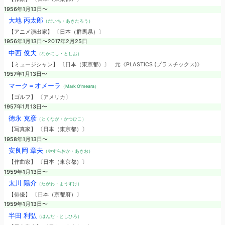
1956年1月13日〜
大地 丙太郎
（だいち・あきたろう）
【アニメ演出家】 〔日本（群馬県）〕
1956年1月13日〜2017年2月25日
中西 俊夫
（なかにし・としお）
【ミュージシャン】 〔日本（東京都）〕
元《PLASTICS (プラスチックス)》
1957年1月13日〜
マーク＝オメーラ
（Mark O'meara）
【ゴルフ】 〔アメリカ〕
1957年1月13日〜
徳永 克彦
（とくなが・かつひこ）
【写真家】 〔日本（東京都）〕
1958年1月13日〜
安良岡 章夫
（やすらおか・あきお）
【作曲家】 〔日本（東京都）〕
1959年1月13日〜
太川 陽介
（たがわ・ようすけ）
【俳優】 〔日本（京都府）〕
1959年1月13日〜
半田 利弘
（はんだ・としひろ）