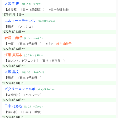
大沢 哲也
（おおさわ・てつや）
【経営者】 〔日本（愛媛県）〕
※日本食研 社長
1971年1月13日〜
エルマー＝デセンス
（Elmer Dessens）
【野球】 〔メキシコ〕
1972年1月13日〜
岩居 由希子
（いわい・ゆきこ）
【声優】 〔日本（千葉県）〕
※旧名：
岩井 由希子
1972年1月13日〜
江黒 真理衣
（えぐろ・まりい）
【タレント、ピアニスト】 〔日本（東京都）〕
1972年1月13日〜
大塚 晶文
（おおつか・あきのり）
【野球】 〔日本（千葉県）〕
1972年1月13日〜
ビタリー＝シェルボ
（Vitaly Scherbo）
【体操競技】 〔ベラルーシ〕
1972年1月13日〜
田中 ほさな
（たなか・ほさな）
【漫画家】 〔日本（三重県）〕
1972年1月13日〜