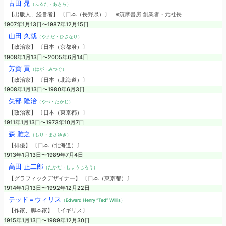
古田 晁
（ふるた・あきら）
【出版人、経営者】 〔日本（長野県）〕
※筑摩書房 創業者・元社長
1907年1月13日〜1987年12月15日
山田 久就
（やまだ・ひさなり）
【政治家】 〔日本（京都府）〕
1908年1月13日〜2005年6月14日
芳賀 貢
（はが・みつぐ）
【政治家】 〔日本（北海道）〕
1908年1月13日〜1980年6月3日
矢部 隆治
（やべ・たかじ）
【政治家】 〔日本（東京都）〕
1911年1月13日〜1973年10月7日
森 雅之
（もり・まさゆき）
【俳優】 〔日本（北海道）〕
1913年1月13日〜1989年7月4日
高田 正二郎
（たかだ・しょうじろう）
【グラフィックデザイナー】 〔日本（東京都）〕
1914年1月13日〜1992年12月22日
テッド＝ウィリス
（Edward Henry “Ted” Willis）
【作家、脚本家】 〔イギリス〕
1915年1月13日〜1989年12月30日