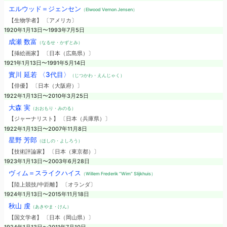
エルウッド＝ジェンセン
（Elwood Vernon Jensen）
【生物学者】 〔アメリカ〕
1920年1月13日〜1993年7月5日
成瀬 数富
（なるせ・かずとみ）
【挿絵画家】 〔日本（広島県）〕
1921年1月13日〜1991年5月14日
實川 延若 〈3代目〉
（じつかわ・えんじゃく）
【俳優】 〔日本（大阪府）〕
1922年1月13日〜2010年3月25日
大森 実
（おおもり・みのる）
【ジャーナリスト】 〔日本（兵庫県）〕
1922年1月13日〜2007年11月8日
星野 芳郎
（ほしの・よしろう）
【技術評論家】 〔日本（東京都）〕
1923年1月13日〜2003年6月28日
ヴィム＝スライクハイス
（Willem Frederik “Wim” Slijkhuis）
【陸上競技/中距離】 〔オランダ〕
1924年1月13日〜2015年11月18日
秋山 虔
（あきやま・けん）
【国文学者】 〔日本（岡山県）〕