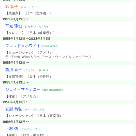
紙 智子
（かみ・ともこ）
【政治家】 〔日本（北海道）〕
1955年1月13日〜
平光 琢也
（ひらみつ・たくや）
【タレント】 〔日本（岐阜県）〕
1955年1月13日〜2023年1月1日
フレッド＝ホワイト
（Fred White）
【ミュージシャン】 〔アメリカ〕
元《Earth, Wind & Fire (アース・ウインド＆ファイアー)》
1955年1月13日〜
前川 喜平
（まえかわ・きへい）
【文部官僚】 〔日本（奈良県）〕
1955年1月13日〜
ジェイ＝マキナニー
（Jay McInerney）
【作家】 〔アメリカ〕
1956年1月13日〜
安部 恭弘
（あべ・やすひろ）
【ミュージシャン】 〔日本（東京都）〕
1956年1月13日〜
上村 佑
（うえむら・ゆう）
【作家】 〔日本（東京都）〕