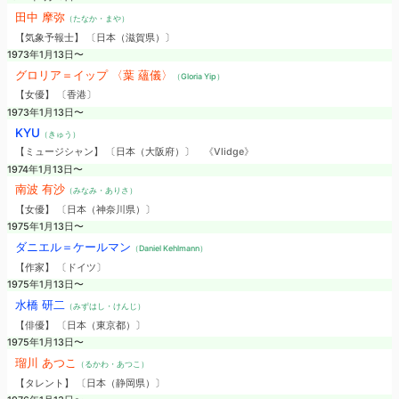
田中 摩弥
（たなか・まや）
【気象予報士】 〔日本（滋賀県）〕
1973年1月13日〜
グロリア＝イップ 〈葉 蘊儀〉
（Gloria Yip）
【女優】 〔香港〕
1973年1月13日〜
KYU
（きゅう）
【ミュージシャン】 〔日本（大阪府）〕
《Vlidge》
1974年1月13日〜
南波 有沙
（みなみ・ありさ）
【女優】 〔日本（神奈川県）〕
1975年1月13日〜
ダニエル＝ケールマン
（Daniel Kehlmann）
【作家】 〔ドイツ〕
1975年1月13日〜
水橋 研二
（みずはし・けんじ）
【俳優】 〔日本（東京都）〕
1975年1月13日〜
瑠川 あつこ
（るかわ・あつこ）
【タレント】 〔日本（静岡県）〕