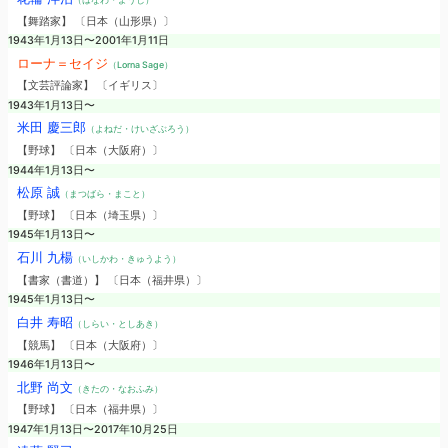
【舞踏家】 〔日本（山形県）〕
1943年1月13日〜2001年1月11日
ローナ＝セイジ
（Lorna Sage）
【文芸評論家】 〔イギリス〕
1943年1月13日〜
米田 慶三郎
（よねだ・けいざぶろう）
【野球】 〔日本（大阪府）〕
1944年1月13日〜
松原 誠
（まつばら・まこと）
【野球】 〔日本（埼玉県）〕
1945年1月13日〜
石川 九楊
（いしかわ・きゅうよう）
【書家（書道）】 〔日本（福井県）〕
1945年1月13日〜
白井 寿昭
（しらい・としあき）
【競馬】 〔日本（大阪府）〕
1946年1月13日〜
北野 尚文
（きたの・なおふみ）
【野球】 〔日本（福井県）〕
1947年1月13日〜2017年10月25日