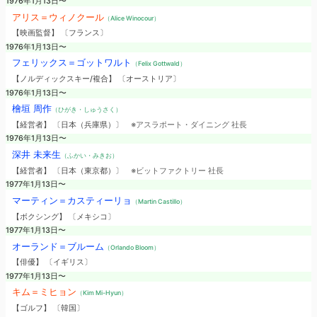
1976年1月13日〜
アリス＝ウィノクール
（Alice Winocour）
【映画監督】 〔フランス〕
1976年1月13日〜
フェリックス＝ゴットワルト
（Felix Gottwald）
【ノルディックスキー/複合】 〔オーストリア〕
1976年1月13日〜
檜垣 周作
（ひがき・しゅうさく）
【経営者】 〔日本（兵庫県）〕
※アスラポート・ダイニング 社長
1976年1月13日〜
深井 未来生
（ふかい・みきお）
【経営者】 〔日本（東京都）〕
※ビットファクトリー 社長
1977年1月13日〜
マーティン＝カスティーリョ
（Martin Castillo）
【ボクシング】 〔メキシコ〕
1977年1月13日〜
オーランド＝ブルーム
（Orlando Bloom）
【俳優】 〔イギリス〕
1977年1月13日〜
キム＝ミヒョン
（Kim Mi-Hyun）
【ゴルフ】 〔韓国〕