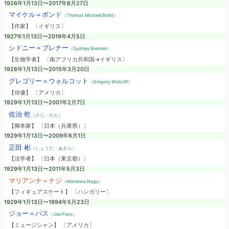
1926年1月13日〜2017年6月27日
マイケル＝ボンド
（Thomas Michael Bond）
【作家】 〔イギリス〕
1927年1月13日〜2019年4月5日
シドニー＝ブレナー
（Sydney Brenner）
【生物学者】 〔南アフリカ共和国→イギリス〕
1928年1月13日〜2015年3月20日
グレゴリー＝ウォルコット
（Gregory Walcott）
【俳優】 〔アメリカ〕
1929年1月13日〜2001年2月7日
佐治 乾
（さじ・かん）
【脚本家】 〔日本（兵庫県）〕
1929年1月13日〜2009年6月1日
正田 彬
（しょうだ・あきら）
【法学者】 〔日本（東京都）〕
1929年1月13日〜2011年5月3日
マリアンナ＝ナジ
（Marianna Nagy）
【フィギュアスケート】 〔ハンガリー〕
1929年1月13日〜1994年5月23日
ジョー＝パス
（Joe Pass）
【ミュージシャン】 〔アメリカ〕