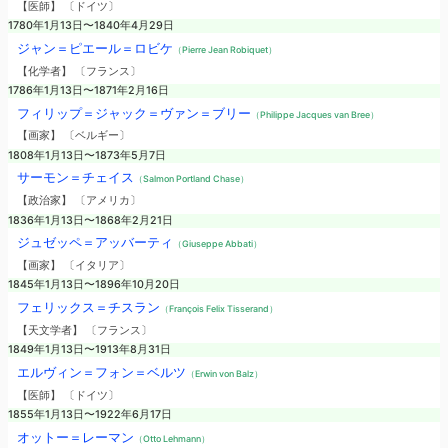
【医師】 〔ドイツ〕
1780年1月13日〜1840年4月29日
ジャン＝ピエール＝ロビケ
（Pierre Jean Robiquet）
【化学者】 〔フランス〕
1786年1月13日〜1871年2月16日
フィリップ＝ジャック＝ヴァン＝ブリー
（Philippe Jacques van Bree）
【画家】 〔ベルギー〕
1808年1月13日〜1873年5月7日
サーモン＝チェイス
（Salmon Portland Chase）
【政治家】 〔アメリカ〕
1836年1月13日〜1868年2月21日
ジュゼッペ＝アッバーティ
（Giuseppe Abbati）
【画家】 〔イタリア〕
1845年1月13日〜1896年10月20日
フェリックス＝チスラン
（François Felix Tisserand）
【天文学者】 〔フランス〕
1849年1月13日〜1913年8月31日
エルヴィン＝フォン＝ベルツ
（Erwin von Balz）
【医師】 〔ドイツ〕
1855年1月13日〜1922年6月17日
オットー＝レーマン
（Otto Lehmann）