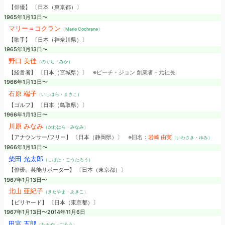
【俳優】 〔日本（東京都）〕
1965年1月13日〜
マリー＝コクラン
（Marie Cochrane）
【歌手】 〔日本（神奈川県）〕
1965年1月13日〜
野口 美佳
（のぐち・みか）
【経営者】 〔日本（宮城県）〕
※ピーチ・ジョン 創業者・元社長
1966年1月13日〜
石原 端子
（いしはら・まさこ）
【ゴルフ】 〔日本（鳥取県）〕
1966年1月13日〜
川原 みなみ
（かわはら・みなみ）
【アナウンサー/フリー】 〔日本（静岡県）〕
※旧名：
岩崎 由実
（いわさき・ゆみ）
1966年1月13日〜
柴田 光太郎
（しばた・こうたろう）
【俳優、芸能リポーター】 〔日本（東京都）〕
1967年1月13日〜
北山 亜紀子
（きたやま・あきこ）
【ビリヤード】 〔日本（東京都）〕
1967年1月13日〜2014年11月6日
田宮 五郎
（たみや・ごろう）