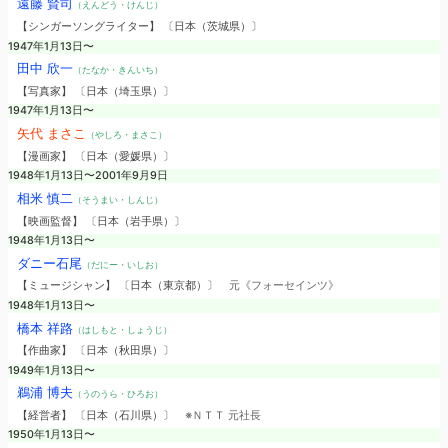
遠藤 賢司
（えんどう・けんじ）
【シンガーソングライター】 〔日本（茨城県）〕
1947年1月13日〜
田中 欣一
（たなか・きんいち）
【写真家】 〔日本（埼玉県）〕
1947年1月13日〜
矢代 まさこ
（やしろ・まさこ）
【漫画家】 〔日本（愛媛県）〕
1948年1月13日〜2001年9月9日
相米 慎二
（そうまい・しんじ）
【映画監督】 〔日本（岩手県）〕
1948年1月13日〜
ダニー石尾
（だにー・いしお）
【ミュージシャン】 〔日本（東京都）〕
元《フォーセインツ》
1948年1月13日〜
橋本 祥路
（はしもと・しょうじ）
【作曲家】 〔日本（秋田県）〕
1949年1月13日〜
鵜浦 博夫
（うのうら・ひろお）
【経営者】 〔日本（石川県）〕
※ＮＴＴ 元社長
1950年1月13日〜