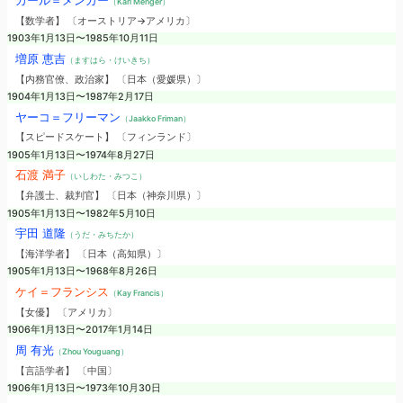
カール＝メンガー
（Karl Menger）
【数学者】 〔オーストリア→アメリカ〕
1903年1月13日〜1985年10月11日
増原 恵吉
（ますはら・けいきち）
【内務官僚、政治家】 〔日本（愛媛県）〕
1904年1月13日〜1987年2月17日
ヤーコ＝フリーマン
（Jaakko Friman）
【スピードスケート】 〔フィンランド〕
1905年1月13日〜1974年8月27日
石渡 満子
（いしわた・みつこ）
【弁護士、裁判官】 〔日本（神奈川県）〕
1905年1月13日〜1982年5月10日
宇田 道隆
（うだ・みちたか）
【海洋学者】 〔日本（高知県）〕
1905年1月13日〜1968年8月26日
ケイ＝フランシス
（Kay Francis）
【女優】 〔アメリカ〕
1906年1月13日〜2017年1月14日
周 有光
（Zhou Youguang）
【言語学者】 〔中国〕
1906年1月13日〜1973年10月30日