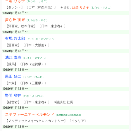
三浦 りさ子
（みうら・りさこ）
【タレント】 〔日本（神奈川県）〕
※旧名：
設楽 りさ子
（したら・りさこ）
1968年1月13日〜
夢ら丘 実果
（むらおか・みか）
【洋画家、絵本作家】 〔日本（東京都）〕
1969年1月13日〜
有馬 啓太郎
（ありしま・けいたろう）
【漫画家】 〔日本（大阪府）〕
1969年1月13日〜
池江 泰寿
（いけえ・やすとし）
【競馬】 〔日本（滋賀県）〕
1969年1月13日〜
黒田 研二
（くろだ・けんじ）
【作家】 〔日本（三重県）〕
1969年1月13日〜
野間 省伸
（のま・よしのぶ）
【経営者】 〔日本（東京都）〕
※講談社 社長
1969年1月13日〜
ステファーニア＝ベルモンド
（Stefania Belmondo）
【ノルディックスキー/クロスカントリー】 〔イタリア〕
1969年1月13日〜