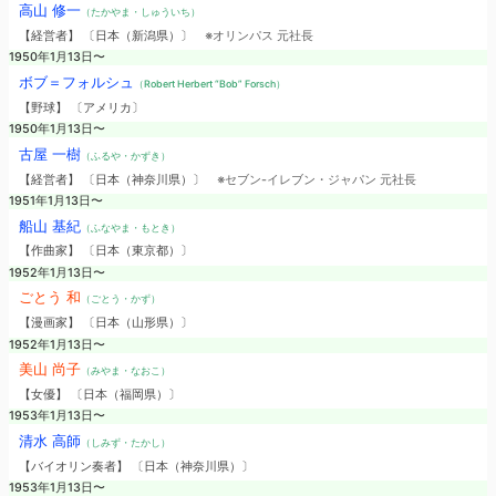
高山 修一
（たかやま・しゅういち）
【経営者】 〔日本（新潟県）〕
※オリンパス 元社長
1950年1月13日〜
ボブ＝フォルシュ
（Robert Herbert “Bob” Forsch）
【野球】 〔アメリカ〕
1950年1月13日〜
古屋 一樹
（ふるや・かずき）
【経営者】 〔日本（神奈川県）〕
※セブン-イレブン・ジャパン 元社長
1951年1月13日〜
船山 基紀
（ふなやま・もとき）
【作曲家】 〔日本（東京都）〕
1952年1月13日〜
ごとう 和
（ごとう・かず）
【漫画家】 〔日本（山形県）〕
1952年1月13日〜
美山 尚子
（みやま・なおこ）
【女優】 〔日本（福岡県）〕
1953年1月13日〜
清水 高師
（しみず・たかし）
【バイオリン奏者】 〔日本（神奈川県）〕
1953年1月13日〜