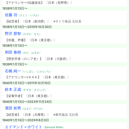
【アナウンサー/信越放送】 〔日本（長野県）〕
1938年1月13日〜
佐藤 功
（さとう・いさお）
【経営者】 〔日本（新潟県）〕
※サトウ食品 元社長
1938年1月13日〜2010年10月30日
野沢 那智
（のざわ・なち）
【俳優、声優】 〔日本（東京都）〕
1938年1月13日〜
和田 春樹
（わだ・はるき）
【歴史学者（ロシア史）】 〔日本（大阪府）〕
1939年1月13日〜
石橋 純一
（いしばし・じゅんいち）
【アナウンサー/ＮＨＫ】 〔日本（東京都）〕
1940年1月13日〜2011年12月10日
鈴木 正成
（すずき・まさしげ）
【栄養学者】 〔日本（東京都）〕
1940年1月13日〜2023年11月24日
濱田 矩男
（はまだ・のりお）
【経営者】 〔日本（兵庫県）〕
※東邦薬品 元社長
1940年1月13日〜2025年6月3日
エドマンド＝ホワイト
（Edmund White）