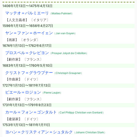
1406年1月13日〜1475年4月13日
マッテオ＝パルミエーリ
（Matteo Palmieri）
【人文主義者】 〔イタリア〕
1596年1月13日〜1656年4月27日
ヤン＝ファン＝ホーイェン
（Jan van Goyen）
【画家】 〔オランダ〕
1674年1月13日〜1762年6月17日
プロスペル＝クレビヨン
（Prosper Jolyot de Crébillon）
【劇作家】 〔フランス〕
1683年1月13日〜1760年5月10日
クリストフ＝グラウプナー
（Christoph Graupner）
【作曲家】 〔ドイツ〕
1727年1月13日〜1811年7月13日
ピエール＝ロジョン
（Pierre Laujon）
【劇作家】 〔フランス〕
1731年1月13日〜1791年9月23日
カール＝フォン＝ゴンタルト
（Carl Philipp Christian von Gontard）
【建築家】 〔ドイツ〕
1753年1月13日〜1811年1月11日
ヨハン＝クリスティアン＝シュタルク
（Johann Christian Stark）