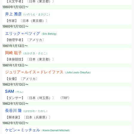
【天文学者】 〔日本（東京都）〕
1960年1月13日〜
井上 雅彦
（いのうえ・まさひこ）
【作家】 〔日本（東京都）〕
1960年1月13日〜
エリック＝ベツィグ
（Eric Betzig）
【物理学者】 〔アメリカ〕
1961年1月13日〜
岡崎 聡子
（おかざき・さとこ）
【体操競技】 〔日本（東京都）〕
1961年1月13日〜
ジュリア＝ルイス＝ドレイファス
（Julia Louis-Dreyfus）
【女優】 〔アメリカ〕
1962年1月13日〜
SAM
（サム）
【ダンサー】 〔日本（埼玉県）〕
《TRF》
1962年1月13日〜
長谷川 隆
（はせがわ・たかし）
【脚本家】 〔日本（兵庫県）〕
1962年1月13日〜
ケビン＝ミッチェル
（Kevin Darnell Mitchell）