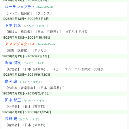
1924年1月13日〜2011年7月10日
ローラン＝プティ
（Roland Petit）
【バレエ、振付家】 〔フランス〕
1925年1月13日〜2002年6月6日
下中 邦彦
（しもなか・くにひこ）
【出版人、経営者】 〔日本（兵庫県）〕
※平凡社 元社長
1926年1月13日〜2003年10月9日
アマンダ＝クロス
（Amanda Cross）
【推理小説作家】 〔アメリカ〕
1926年1月13日〜2017年2月17日
近藤 健次
（こんどう・けんじ）
【経営者】 〔日本（静岡県）〕
※ビー・エム・エル 創業者・元社長
1926年1月13日〜2021年9月30日
島岡 譲
（しまおか・ゆずる）
【作曲家、音楽学者】 〔日本（群馬県）〕
1926年1月13日〜2015年2月16日
田中 郁三
（たなか・いくぞう）
【化学者】 〔日本（東京都）〕
1926年1月13日〜2001年11月24日
長野 規
（ながの・ただす）
【編集者】 〔日本（東京都）〕