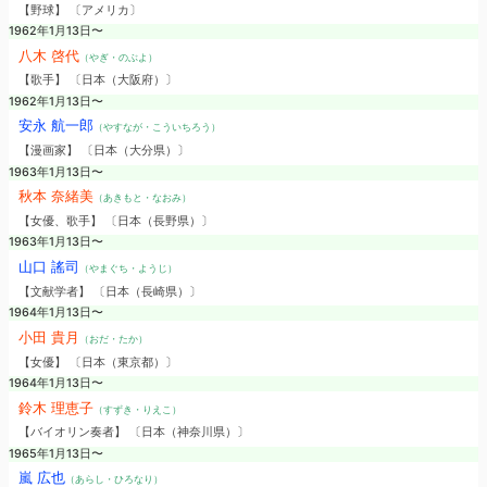
【野球】 〔アメリカ〕
1962年1月13日〜
八木 啓代
（やぎ・のぶよ）
【歌手】 〔日本（大阪府）〕
1962年1月13日〜
安永 航一郎
（やすなが・こういちろう）
【漫画家】 〔日本（大分県）〕
1963年1月13日〜
秋本 奈緒美
（あきもと・なおみ）
【女優、歌手】 〔日本（長野県）〕
1963年1月13日〜
山口 謠司
（やまぐち・ようじ）
【文献学者】 〔日本（長崎県）〕
1964年1月13日〜
小田 貴月
（おだ・たか）
【女優】 〔日本（東京都）〕
1964年1月13日〜
鈴木 理恵子
（すずき・りえこ）
【バイオリン奏者】 〔日本（神奈川県）〕
1965年1月13日〜
嵐 広也
（あらし・ひろなり）