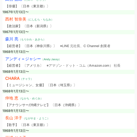
【俳優】 〔日本（東京都）〕
1967年1月13日〜
西村 智奈美
（にしむら・ちなみ）
【政治家】 〔日本（新潟県）〕
1967年1月13日〜
森川 亮
（もりかわ・あきら）
【経営者】 〔日本（神奈川県）〕
※LINE 元社長、C Channel 創業者
1968年1月13日〜
アンディ＝ジャシー
（Andy Jassy）
【経営者】 〔アメリカ〕
※アマゾン・ドット・コム（Amazon.com） 社長
1968年1月13日〜
CHARA
（チャラ）
【ミュージシャン、女優】 〔日本（埼玉県）〕
1968年1月13日〜
仲地 恵
（なかち・めぐみ）
【アナウンサー/沖縄テレビ】 〔日本（沖縄県）〕
1968年1月13日〜
長山 洋子
（ながやま・ようこ）
【歌手】 〔日本（東京都）〕
1968年1月13日〜