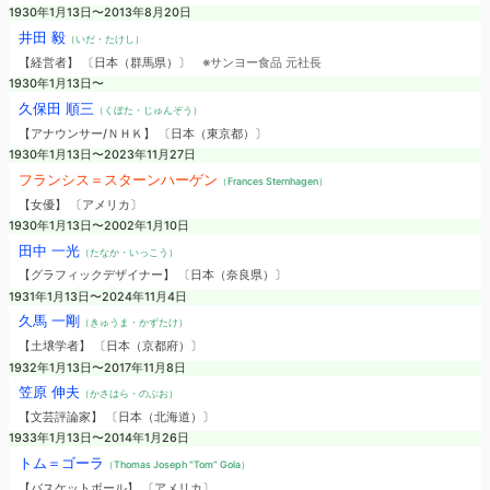
1930年1月13日〜2013年8月20日
井田 毅
（いだ・たけし）
【経営者】 〔日本（群馬県）〕
※サンヨー食品 元社長
1930年1月13日〜
久保田 順三
（くぼた・じゅんぞう）
【アナウンサー/ＮＨＫ】 〔日本（東京都）〕
1930年1月13日〜2023年11月27日
フランシス＝スターンハーゲン
（Frances Sternhagen）
【女優】 〔アメリカ〕
1930年1月13日〜2002年1月10日
田中 一光
（たなか・いっこう）
【グラフィックデザイナー】 〔日本（奈良県）〕
1931年1月13日〜2024年11月4日
久馬 一剛
（きゅうま・かずたけ）
【土壌学者】 〔日本（京都府）〕
1932年1月13日〜2017年11月8日
笠原 伸夫
（かさはら・のぶお）
【文芸評論家】 〔日本（北海道）〕
1933年1月13日〜2014年1月26日
トム＝ゴーラ
（Thomas Joseph “Tom” Gola）
【バスケットボール】 〔アメリカ〕