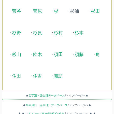
･
菅谷
･
菅原
･
杉
･杉浦
･
杉田
･
杉野
･
杉原
･
杉村
･
杉本
･
杉山
･
鈴木
･
須田
･
須藤
･
角
･
住田
･
住吉
･
諏訪
▲
名字別・誕生日データベース
/トップページへ▲
▲
生年月日（誕生日）データベース
/トップページへ▲
▲▲
ストローワラの情報交差点
/トップページへ▲▲