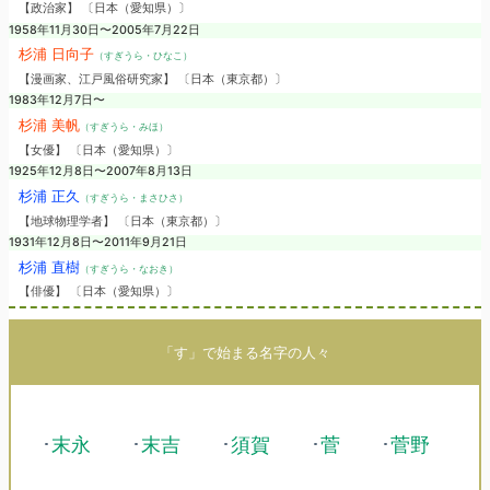
【政治家】 〔日本（愛知県）〕
1958年11月30日〜2005年7月22日
杉浦 日向子
（すぎうら・ひなこ）
【漫画家、江戸風俗研究家】 〔日本（東京都）〕
1983年12月7日〜
杉浦 美帆
（すぎうら・みほ）
【女優】 〔日本（愛知県）〕
1925年12月8日〜2007年8月13日
杉浦 正久
（すぎうら・まさひさ）
【地球物理学者】 〔日本（東京都）〕
1931年12月8日〜2011年9月21日
杉浦 直樹
（すぎうら・なおき）
【俳優】 〔日本（愛知県）〕
「す」で始まる名字の人々
･
末永
･
末吉
･
須賀
･
菅
･
菅野