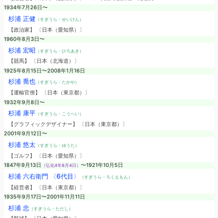
1934年7月26日〜
杉浦 正健
（すぎうら・せいけん）
【政治家】 〔日本（愛知県）〕
1960年8月3日〜
杉浦 宏昭
（すぎうら・ひろあき）
【競馬】 〔日本（北海道）〕
1925年8月15日〜2008年1月16日
杉浦 喬也
（すぎうら・たかや）
【運輸官僚】 〔日本（東京都）〕
1932年9月8日〜
杉浦 康平
（すぎうら・こうへい）
【グラフィックデザイナー】 〔日本（東京都）〕
2001年9月12日〜
杉浦 悠太
（すぎうら・ゆうた）
【ゴルフ】 〔日本（愛知県）〕
1847年9月13日
〜1921年10月5日
（弘化4年8月4日）
杉浦 六右衛門 〈6代目〉
（すぎうら・ろくえもん）
【経営者】 〔日本（東京都）〕
1935年9月17日〜2001年11月11日
杉浦 忠
（すぎうら・ただし）