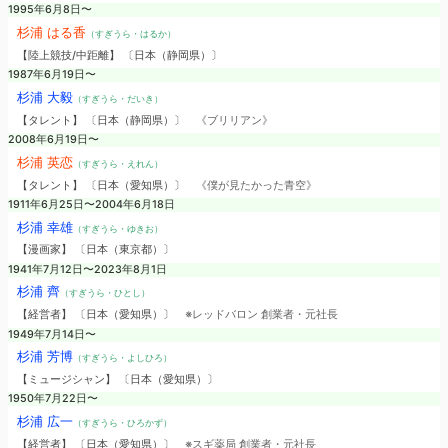
1995年6月8日〜
杉浦 はる香
（すぎうら・はるか）
【陸上競技/中距離】 〔日本（静岡県）〕
1987年6月19日〜
杉浦 大毅
（すぎうら・だいき）
【タレント】 〔日本（静岡県）〕
《ブリリアン》
2008年6月19日〜
杉浦 英恋
（すぎうら・えれん）
【タレント】 〔日本（愛知県）〕
《僕が見たかった青空》
1911年6月25日〜2004年6月18日
杉浦 幸雄
（すぎうら・ゆきお）
【漫画家】 〔日本（東京都）〕
1941年7月12日〜2023年8月1日
杉浦 齊
（すぎうら・ひとし）
【経営者】 〔日本（愛知県）〕
※レッドバロン 創業者・元社長
1949年7月14日〜
杉浦 芳博
（すぎうら・よしひろ）
【ミュージシャン】 〔日本（愛知県）〕
1950年7月22日〜
杉浦 広一
（すぎうら・ひろかず）
【経営者】 〔日本（愛知県）〕
※スギ薬局 創業者・元社長