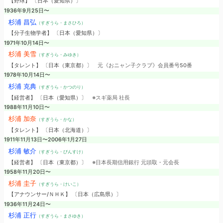
【野球】 〔日本（愛知県）〕
1936年9月25日〜
杉浦 昌弘
（すぎうら・まさひろ）
【分子生物学者】 〔日本（愛知県）〕
1971年10月14日〜
杉浦 美雪
（すぎうら・みゆき）
【タレント】 〔日本（東京都）〕
元《おニャン子クラブ》会員番号50番
1978年10月14日〜
杉浦 克典
（すぎうら・かつのり）
【経営者】 〔日本（愛知県）〕
※スギ薬局 社長
1988年11月10日〜
杉浦 加奈
（すぎうら・かな）
【タレント】 〔日本（北海道）〕
1911年11月13日〜2006年1月27日
杉浦 敏介
（すぎうら・びんすけ）
【経営者】 〔日本（東京都）〕
※日本長期信用銀行 元頭取・元会長
1958年11月20日〜
杉浦 圭子
（すぎうら・けいこ）
【アナウンサー/ＮＨＫ】 〔日本（広島県）〕
1936年11月24日〜
杉浦 正行
（すぎうら・まさゆき）