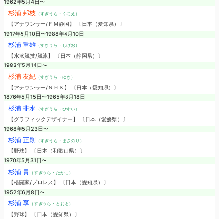
1962年5月4日〜
杉浦 邦枝
（すぎうら・くにえ）
【アナウンサー/ＦＭ静岡】 〔日本（愛知県）〕
1917年5月10日〜1988年4月10日
杉浦 重雄
（すぎうら・しげお）
【水泳競技/競泳】 〔日本（静岡県）〕
1983年5月14日〜
杉浦 友紀
（すぎうら・ゆき）
【アナウンサー/ＮＨＫ】 〔日本（愛知県）〕
1876年5月15日〜1965年8月18日
杉浦 非水
（すぎうら・ひすい）
【グラフィックデザイナー】 〔日本（愛媛県）〕
1968年5月23日〜
杉浦 正則
（すぎうら・まさのり）
【野球】 〔日本（和歌山県）〕
1970年5月31日〜
杉浦 貴
（すぎうら・たかし）
【格闘家/プロレス】 〔日本（愛知県）〕
1952年6月8日〜
杉浦 享
（すぎうら・とおる）
【野球】 〔日本（愛知県）〕