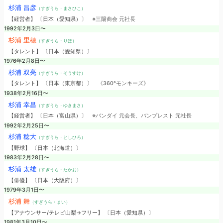
杉浦 昌彦
（すぎうら・まさひこ）
【経営者】 〔日本（愛知県）〕
※三陽商会 元社長
1992年2月3日〜
杉浦 里穂
（すぎうら・りほ）
【タレント】 〔日本（愛知県）〕
1976年2月8日〜
杉浦 双亮
（すぎうら・そうすけ）
【タレント】 〔日本（東京都）〕
《360°モンキーズ》
1938年2月16日〜
杉浦 幸昌
（すぎうら・ゆきまさ）
【経営者】 〔日本（富山県）〕
※バンダイ 元会長、バンプレスト 元社長
1992年2月25日〜
杉浦 稔大
（すぎうら・としひろ）
【野球】 〔日本（北海道）〕
1983年2月28日〜
杉浦 太雄
（すぎうら・たかお）
【俳優】 〔日本（大阪府）〕
1979年3月1日〜
杉浦 舞
（すぎうら・まい）
【アナウンサー/テレビ山梨→フリー】 〔日本（愛知県）〕
1981年3月10日〜