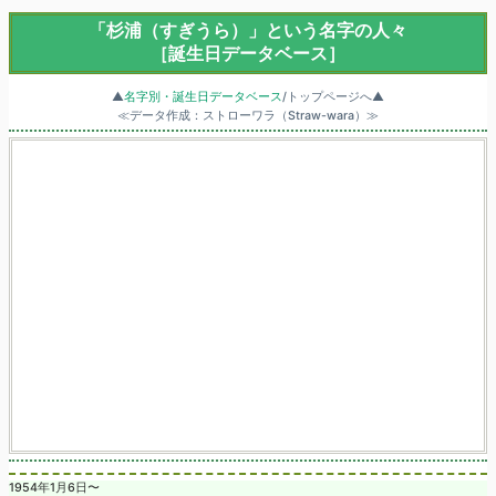
「杉浦（すぎうら）」という名字の人々
［誕生日データベース］
▲
名字別・誕生日データベース
/トップページへ▲
≪データ作成：ストローワラ（Straw-wara）≫
1954年1月6日〜