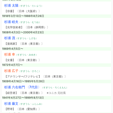
杉浦 太陽
（すぎうら・たいよう）
【俳優】 〔日本（大阪府）〕
1918年3月13日〜1986年8月26日
杉浦 睦夫
（すぎうら・むつお）
【光学技術者】 〔日本（静岡県）〕
1908年4月3日〜2000年4月23日
杉浦 茂
（すぎうら・しげる）
【漫画家】 〔日本（東京都）〕
1969年4月5日〜
杉浦 幸
（すぎうら・みゆき）
【女優】 〔日本（東京都）〕
1972年4月7日〜
杉浦 広子
（すぎうら・ひろこ）
【アナウンサー/フジテレビ】 〔日本（東京都）〕
1909年4月16日〜1995年5月28日
杉浦 六右衛門 〈7代目〉
（すぎうら・ろくえもん）
【経営者】 〔日本（東京都）〕
※コニカ 元社長
1941年4月27日〜1999年8月13日
杉浦 藤文
（すぎうら・ふじふみ）
【野球】 〔日本（愛知県）〕