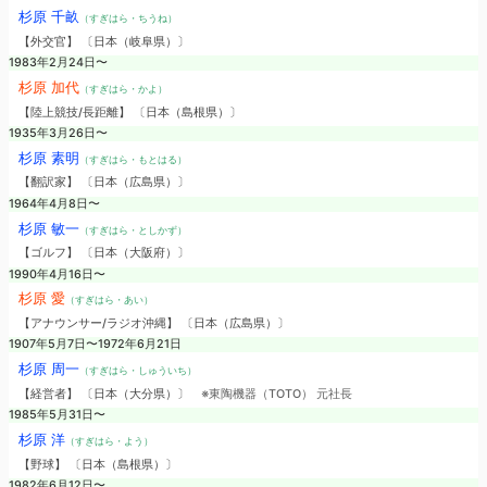
杉原 千畝
（すぎはら・ちうね）
【外交官】 〔日本（岐阜県）〕
1983年2月24日〜
杉原 加代
（すぎはら・かよ）
【陸上競技/長距離】 〔日本（島根県）〕
1935年3月26日〜
杉原 素明
（すぎはら・もとはる）
【翻訳家】 〔日本（広島県）〕
1964年4月8日〜
杉原 敏一
（すぎはら・としかず）
【ゴルフ】 〔日本（大阪府）〕
1990年4月16日〜
杉原 愛
（すぎはら・あい）
【アナウンサー/ラジオ沖縄】 〔日本（広島県）〕
1907年5月7日〜1972年6月21日
杉原 周一
（すぎはら・しゅういち）
【経営者】 〔日本（大分県）〕
※東陶機器（TOTO） 元社長
1985年5月31日〜
杉原 洋
（すぎはら・よう）
【野球】 〔日本（島根県）〕
1982年6月12日〜