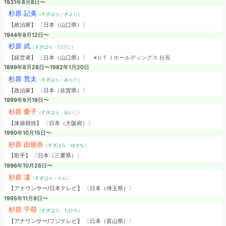
1931年8月8日〜
杉原 記美
（すぎはら・きよし）
【政治家】 〔日本（山口県）〕
1944年8月12日〜
杉原 武
（すぎはら・たけし）
【経営者】 〔日本（山口県）〕
※ＵＦＪホールディングス 社長
1899年8月28日〜1982年1月20日
杉原 荒太
（すぎはら・あらた）
【政治家】 〔日本（佐賀県）〕
1999年9月19日〜
杉原 愛子
（すぎはら・あいこ）
【体操競技】 〔日本（大阪府）〕
1990年10月15日〜
杉原 由規奈
（すぎはら・ゆきな）
【歌手】 〔日本（三重県）〕
1996年10月26日〜
杉原 凜
（すぎはら・りん）
【アナウンサー/日本テレビ】 〔日本（埼玉県）〕
1995年11月9日〜
杉原 千尋
（すぎはら・ちひろ）
【アナウンサー/フジテレビ】 〔日本（富山県）〕