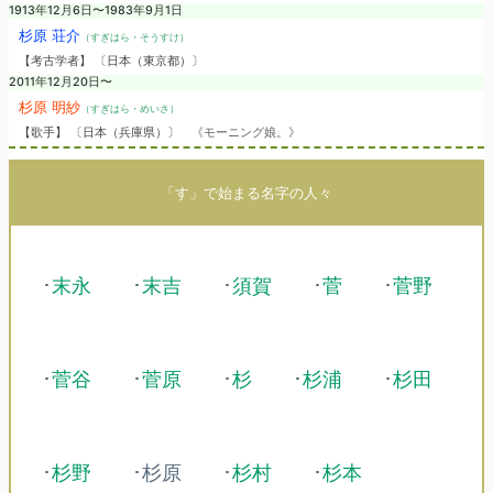
1913年12月6日〜1983年9月1日
杉原 荘介
（すぎはら・そうすけ）
【考古学者】 〔日本（東京都）〕
2011年12月20日〜
杉原 明紗
（すぎはら・めいさ）
【歌手】 〔日本（兵庫県）〕
《モーニング娘。》
「す」で始まる名字の人々
･
末永
･
末吉
･
須賀
･
菅
･
菅野
･
菅谷
･
菅原
･
杉
･
杉浦
･
杉田
･
杉野
･杉原
･
杉村
･
杉本