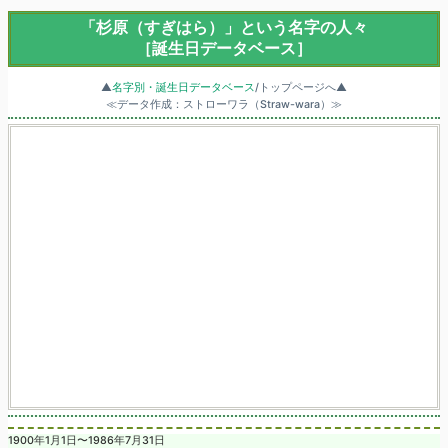
「杉原（すぎはら）」という名字の人々
［誕生日データベース］
▲
名字別・誕生日データベース
/トップページへ▲
≪データ作成：ストローワラ（Straw-wara）≫
1900年1月1日〜1986年7月31日