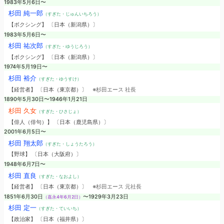
1983年5月6日〜
杉田 純一郎
（すぎた・じゅんいちろう）
【ボクシング】 〔日本（新潟県）〕
1983年5月6日〜
杉田 祐次郎
（すぎた・ゆうじろう）
【ボクシング】 〔日本（新潟県）〕
1974年5月19日〜
杉田 裕介
（すぎた・ゆうすけ）
【経営者】 〔日本（東京都）〕
※杉田エース 社長
1890年5月30日〜1946年1月21日
杉田 久女
（すぎた・ひさじょ）
【俳人（俳句）】 〔日本（鹿児島県）〕
2001年6月5日〜
杉田 翔太郎
（すぎた・しょうたろう）
【野球】 〔日本（大阪府）〕
1948年6月7日〜
杉田 直良
（すぎた・なおよし）
【経営者】 〔日本（東京都）〕
※杉田エース 元社長
1851年6月30日
〜1929年3月23日
（嘉永4年6月2日）
杉田 定一
（すぎた・ていいち）
【政治家】 〔日本（福井県）〕