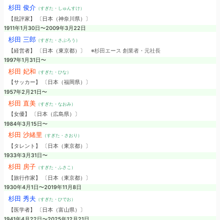
杉田 俊介
（すぎた・しゅんすけ）
【批評家】 〔日本（神奈川県）〕
1911年1月30日〜2009年3月22日
杉田 三郎
（すぎた・さぶろう）
【経営者】 〔日本（東京都）〕
※杉田エース 創業者・元社長
1997年1月31日〜
杉田 妃和
（すぎた・ひな）
【サッカー】 〔日本（福岡県）〕
1957年2月21日〜
杉田 直美
（すぎた・なおみ）
【女優】 〔日本（広島県）〕
1984年3月15日〜
杉田 沙緒里
（すぎた・さおり）
【タレント】 〔日本（東京都）〕
1933年3月31日〜
杉田 房子
（すぎた・ふさこ）
【旅行作家】 〔日本（東京都）〕
1930年4月1日〜2019年11月8日
杉田 秀夫
（すぎた・ひでお）
【医学者】 〔日本（富山県）〕
1941年4月22日〜2025年12月21日