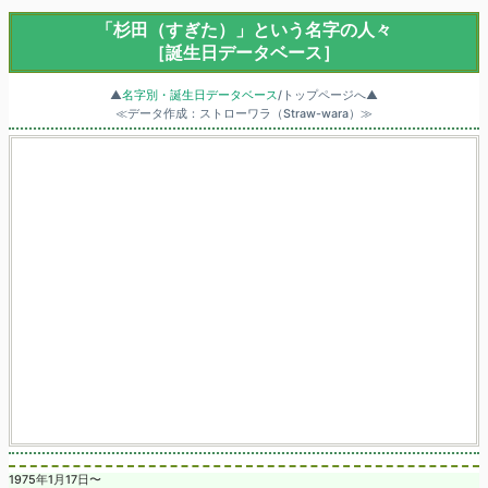
「杉田（すぎた）」という名字の人々
［誕生日データベース］
▲
名字別・誕生日データベース
/トップページへ▲
≪データ作成：ストローワラ（Straw-wara）≫
1975年1月17日〜