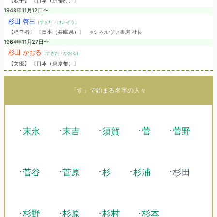
【歌手】 〔日本（京都府）〕
1948年11月12日〜
杉田 啓三
（すぎた・けいぞう）
【経営者】 〔日本（兵庫県）〕
※ミネルヴァ書房 社長
1964年11月27日〜
杉田 かおる
（すぎた・かおる）
【女優】 〔日本（東京都）〕
「す」で始まる名字の人々
･
末永
･
末吉
･
須賀
･
菅
･
菅野
･
菅谷
･
菅原
･
杉
･
杉浦
･杉田
･
杉野
･
杉原
･
杉村
･
杉本