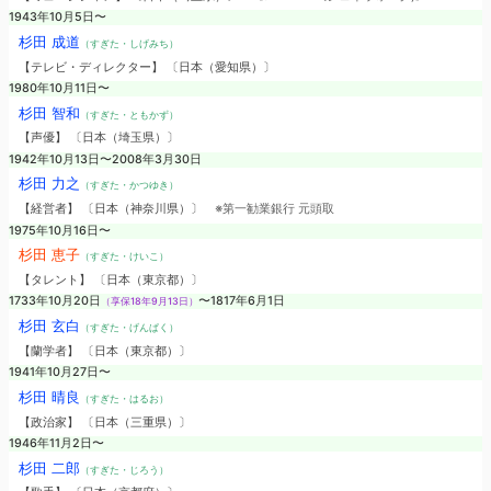
1943年10月5日〜
杉田 成道
（すぎた・しげみち）
【テレビ・ディレクター】 〔日本（愛知県）〕
1980年10月11日〜
杉田 智和
（すぎた・ともかず）
【声優】 〔日本（埼玉県）〕
1942年10月13日〜2008年3月30日
杉田 力之
（すぎた・かつゆき）
【経営者】 〔日本（神奈川県）〕
※第一勧業銀行 元頭取
1975年10月16日〜
杉田 恵子
（すぎた・けいこ）
【タレント】 〔日本（東京都）〕
1733年10月20日
〜1817年6月1日
（享保18年9月13日）
杉田 玄白
（すぎた・げんぱく）
【蘭学者】 〔日本（東京都）〕
1941年10月27日〜
杉田 晴良
（すぎた・はるお）
【政治家】 〔日本（三重県）〕
1946年11月2日〜
杉田 二郎
（すぎた・じろう）