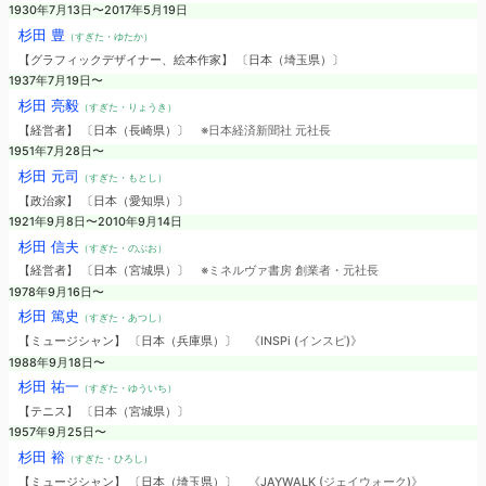
1930年7月13日〜2017年5月19日
杉田 豊
（すぎた・ゆたか）
【グラフィックデザイナー、絵本作家】 〔日本（埼玉県）〕
1937年7月19日〜
杉田 亮毅
（すぎた・りょうき）
【経営者】 〔日本（長崎県）〕
※日本経済新聞社 元社長
1951年7月28日〜
杉田 元司
（すぎた・もとし）
【政治家】 〔日本（愛知県）〕
1921年9月8日〜2010年9月14日
杉田 信夫
（すぎた・のぶお）
【経営者】 〔日本（宮城県）〕
※ミネルヴァ書房 創業者・元社長
1978年9月16日〜
杉田 篤史
（すぎた・あつし）
【ミュージシャン】 〔日本（兵庫県）〕
《INSPi (インスピ)》
1988年9月18日〜
杉田 祐一
（すぎた・ゆういち）
【テニス】 〔日本（宮城県）〕
1957年9月25日〜
杉田 裕
（すぎた・ひろし）
【ミュージシャン】 〔日本（埼玉県）〕
《JAYWALK (ジェイウォーク)》