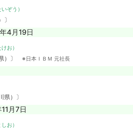
たいぞう）
）〕
3年4月19日
たけお）
阜県）〕
※日本ＩＢＭ 元社長
）
川県）〕
年11月7日
としお）