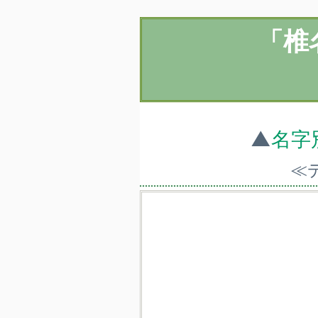
「椎
▲
名字
≪