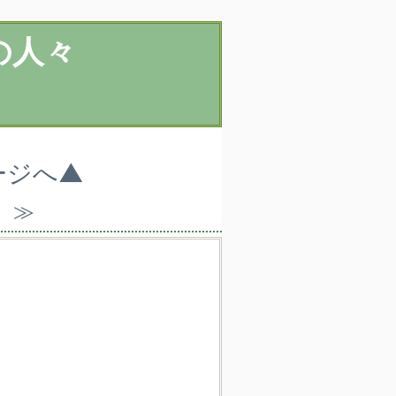
の人々
ージへ▲
）≫