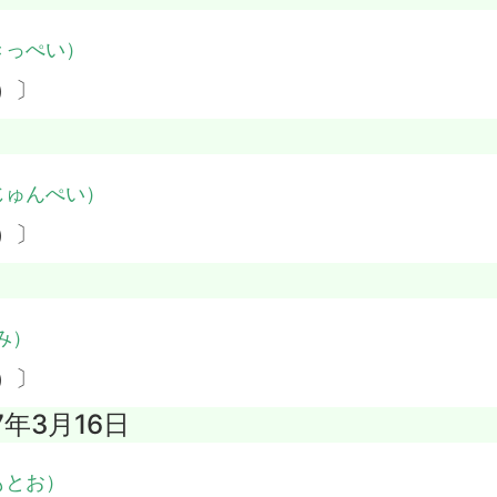
きっぺい）
）〕
じゅんぺい）
）〕
み）
）〕
7年3月16日
もとお）