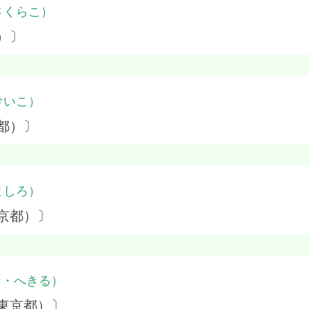
さくらこ）
）〕
けいこ）
都）〕
ましろ）
京都）〕
な・へきる）
東京都）〕