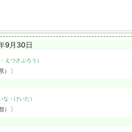
9年9月30日
・えつさぶろう）
県）〕
いな・けいた）
都）〕