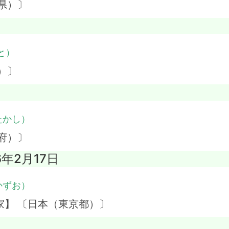
県）〕
と）
）〕
たかし）
府）〕
6年2月17日
かずお）
家】 〔日本（東京都）〕