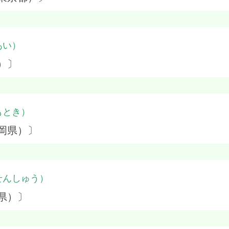
あい）
）〕
もとき）
岡県）〕
せんしゅう）
県）〕