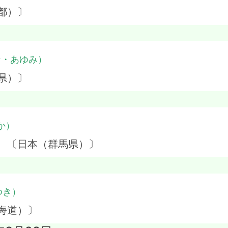
都）〕
な・あゆみ）
県）〕
か）
】 〔日本（群馬県）〕
ゆき）
海道）〕