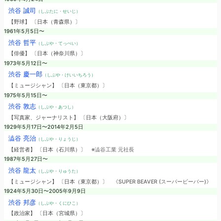
渋谷 誠司
（しぶたに・せいじ）
【野球】 〔日本（青森県）〕
1961年5月5日〜
渋谷 哲平
（しぶや・てっぺい）
【俳優】 〔日本（神奈川県）〕
1973年5月12日〜
渋谷 慶一郎
（しぶや・けいいちろう）
【ミュージシャン】 〔日本（東京都）〕
1975年5月15日〜
渋谷 敦志
（しぶや・あつし）
【写真家、ジャーナリスト】 〔日本（大阪府）〕
1929年5月17日〜2014年2月5日
澁谷 亮治
（しぶや・りょうじ）
【経営者】 〔日本（石川県）〕
※澁谷工業 元社長
1987年5月27日〜
渋谷 龍太
（しぶや・りゅうた）
【ミュージシャン】 〔日本（東京都）〕
《SUPER BEAVER (スーパービーバー)》
1924年5月30日〜2005年9月9日
渋谷 邦彦
（しぶや・くにひこ）
【政治家】 〔日本（宮城県）〕