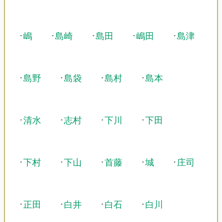
･
嶋
･
島崎
･
島田
･
嶋田
･
島津
･
島野
･
島袋
･
島村
･
島本
･
清水
･
志村
･
下川
･
下田
･
下村
･
下山
･
首藤
･
城
･
庄司
･
正田
･
白井
･
白石
･
白川