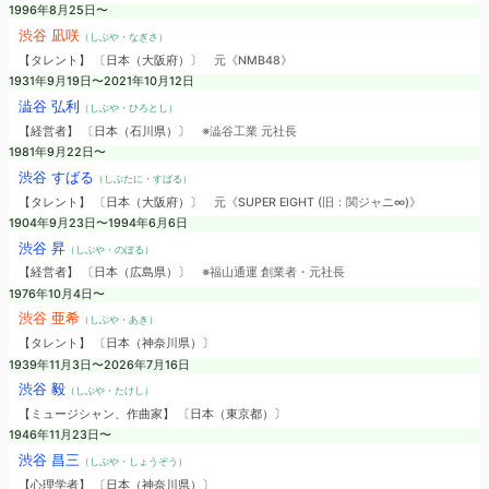
1996年8月25日〜
渋谷 凪咲
（しぶや・なぎさ）
【タレント】 〔日本（大阪府）〕
元《NMB48》
1931年9月19日〜2021年10月12日
澁谷 弘利
（しぶや・ひろとし）
【経営者】 〔日本（石川県）〕
※澁谷工業 元社長
1981年9月22日〜
渋谷 すばる
（しぶたに・すばる）
【タレント】 〔日本（大阪府）〕
元《SUPER EIGHT (旧：関ジャニ∞)》
1904年9月23日〜1994年6月6日
渋谷 昇
（しぶや・のぼる）
【経営者】 〔日本（広島県）〕
※福山通運 創業者・元社長
1976年10月4日〜
渋谷 亜希
（しぶや・あき）
【タレント】 〔日本（神奈川県）〕
1939年11月3日〜2026年7月16日
渋谷 毅
（しぶや・たけし）
【ミュージシャン、作曲家】 〔日本（東京都）〕
1946年11月23日〜
渋谷 昌三
（しぶや・しょうぞう）
【心理学者】 〔日本（神奈川県）〕