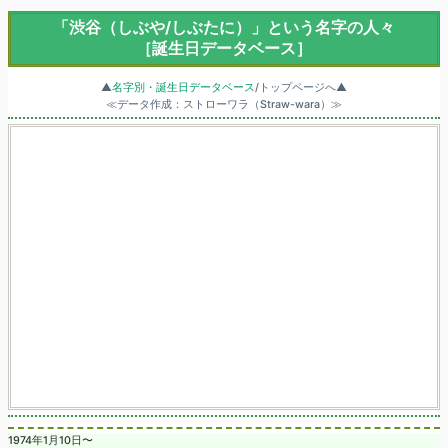
「渋谷（しぶや/しぶたに）」という名字の人々
［誕生日データベース］
▲
名字別・誕生日データベース
/トップページへ▲
≪データ作成：ストローワラ（Straw-wara）≫
1974年1月10日〜