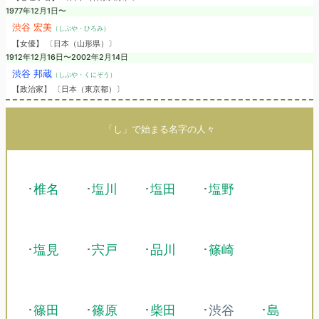
1977年12月1日〜
渋谷 宏美
（しぶや・ひろみ）
【女優】 〔日本（山形県）〕
1912年12月16日〜2002年2月14日
渋谷 邦蔵
（しぶや・くにぞう）
【政治家】 〔日本（東京都）〕
「し」で始まる名字の人々
･
椎名
･
塩川
･
塩田
･
塩野
･
塩見
･
宍戸
･
品川
･
篠崎
･
篠田
･
篠原
･
柴田
･渋谷
･
島