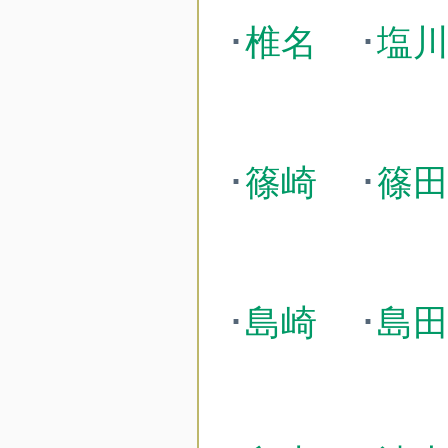
･
椎名
･
塩
･
篠崎
･
篠
･
島崎
･
島