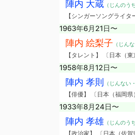
陣内 大蔵
（じんのう
【シンガーソングライタ
1963年6月21日〜
陣内 絵梨子
（じんな
【タレント】 〔日本（
1958年8月12日〜
陣内 孝則
（じんない
【俳優】 〔日本（福岡県
1933年8月24日〜
陣内 孝雄
（じんのう
【政治家】 〔日本（佐賀