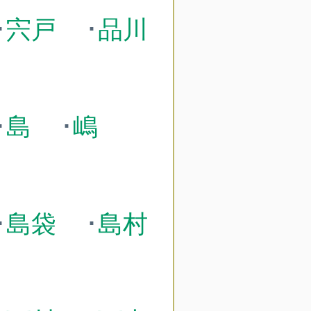
･
宍戸
･
品川
･
島
･
嶋
･
島袋
･
島村