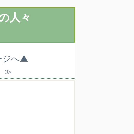
の人々
ージへ▲
）≫