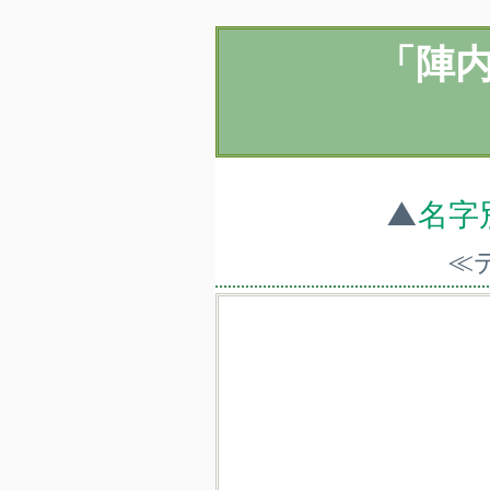
「陣
▲
名字
≪