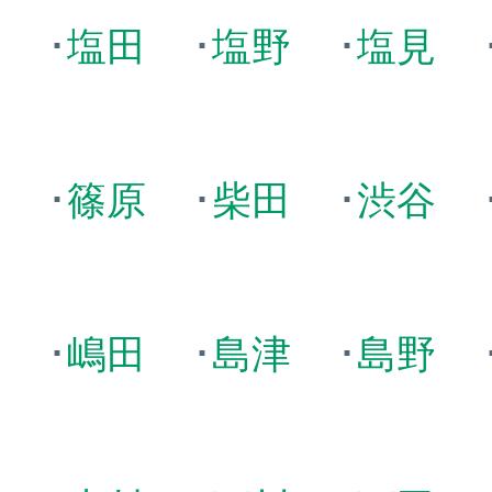
川
･
塩田
･
塩野
･
塩見
田
･
篠原
･
柴田
･
渋谷
田
･
嶋田
･
島津
･
島野