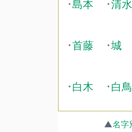
･
島本
･
清
･
首藤
･
城
･
白木
･
白
▲
名字