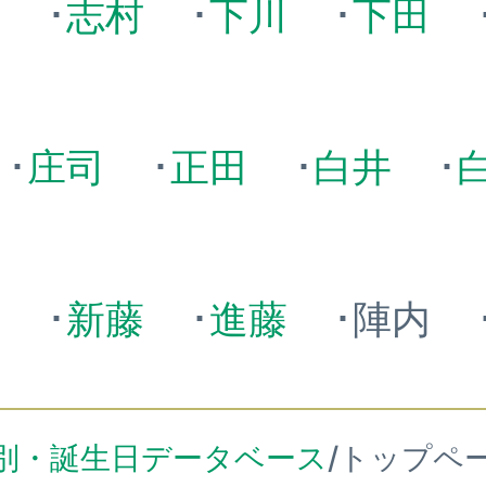
水
･
志村
･
下川
･
下田
･
庄司
･
正田
･
白井
･
鳥
･
新藤
･
進藤
･陣内
別・誕生日データベース
/トップペ