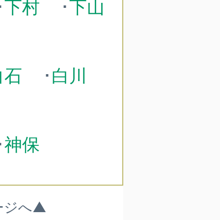
･
下村
･
下山
白石
･
白川
･
神保
ージへ▲