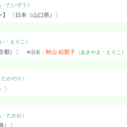
ち・たいぞう）
ー】 〔日本（山口県）〕
い・えりこ）
東京都）〕
秋山 絵梨子
※旧名：
（あきやま・えりこ）
・たかのり）
）〕
ち・たかお）
県）〕