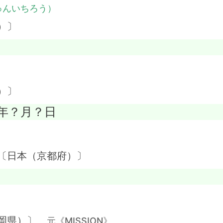
ゅんいちろう）
）〕
）
）〕
5年？月？日
）
 〔日本（京都府）〕
）
福岡県）〕
元《MISSION》