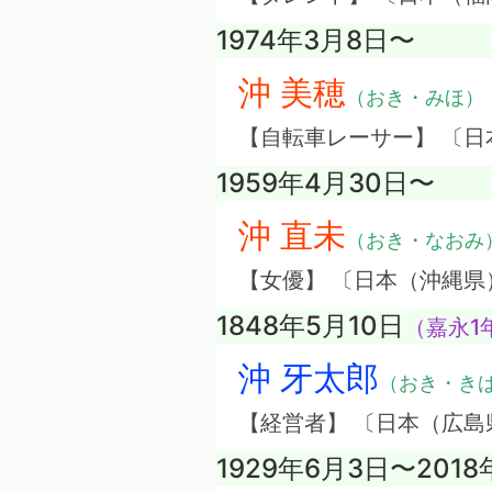
1974年3月8日〜
沖 美穂
（おき・みほ）
【自転車レーサー】 〔日
1959年4月30日〜
沖 直未
（おき・なおみ
【女優】 〔日本（沖縄
1848年5月10日
（嘉永1
沖 牙太郎
（おき・き
【経営者】 〔日本（広
1929年6月3日〜201