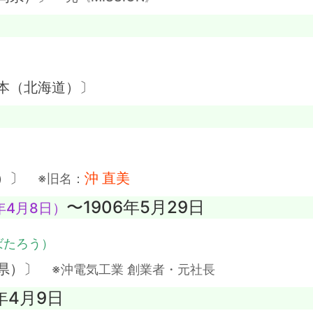
本（北海道）〕
）
県）〕
沖 直美
※旧名：
〜1906年5月29日
年4月8日）
ばたろう）
島県）〕
※沖電気工業 創業者・元社長
8年4月9日