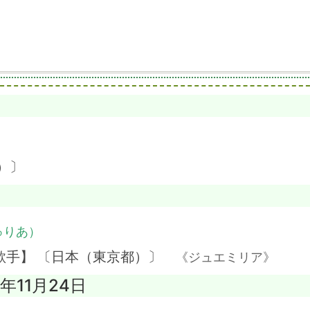
）
）〕
ゅりあ）
歌手】 〔日本（東京都）〕
《ジュエミリア》
2年11月24日