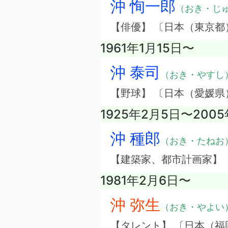
沖 恂一郎
（おき・じ
【俳優】 〔日本（東京都
1961年1月15日〜
沖 泰司
（おき・やすし
【野球】 〔日本（愛媛県
1925年2月5日〜200
沖 種郎
（おき・たねお
【建築家、都市計画家】
1981年2月6日〜
沖 弥生
（おき・やよい
【タレント】 〔日本（