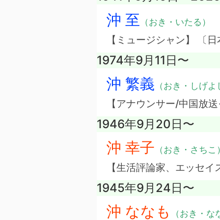
沖 至
（おき・いたる）
【ミュージシャン】 〔日
1974年9月11日〜
沖 繁義
（おき・しげよ
【アナウンサー/中国放送
1946年9月20日〜
沖 幸子
（おき・さちこ
【生活評論家、エッセイ
1945年9月24日〜
沖 ななも
（おき・な