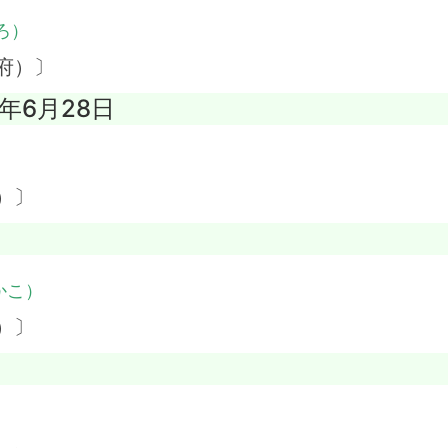
ろ）
府）〕
3年6月28日
）
）〕
かこ）
）〕
）