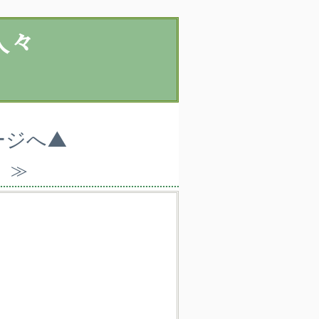
人々
ージへ▲
）≫