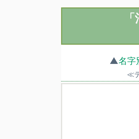
「
▲
名字
≪