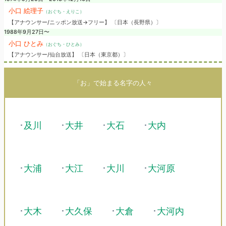
小口 絵理子
（おぐち・えりこ）
【アナウンサー/ニッポン放送→フリー】 〔日本（長野県）〕
1988年9月27日〜
小口 ひとみ
（おぐち・ひとみ）
【アナウンサー/仙台放送】 〔日本（東京都）〕
「お」で始まる名字の人々
･
及川
･
大井
･
大石
･
大内
･
大浦
･
大江
･
大川
･
大河原
･
大木
･
大久保
･
大倉
･
大河内