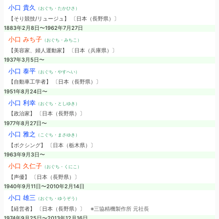
小口 貴久
（おぐち・たかひさ）
【そり競技/リュージュ】 〔日本（長野県）〕
1883年2月8日〜1962年7月27日
小口 みち子
（おぐち・みちこ）
【美容家、婦人運動家】 〔日本（兵庫県）〕
1937年3月5日〜
小口 泰平
（おぐち・やすへい）
【自動車工学者】 〔日本（長野県）〕
1951年8月24日〜
小口 利幸
（おぐち・としゆき）
【政治家】 〔日本（長野県）〕
1977年8月27日〜
小口 雅之
（こぐち・まさゆき）
【ボクシング】 〔日本（栃木県）〕
1963年9月3日〜
小口 久仁子
（おぐち・くにこ）
【声優】 〔日本（長野県）〕
1940年9月11日〜2010年2月14日
小口 雄三
（おぐち・ゆうぞう）
【経営者】 〔日本（長野県）〕
※三協精機製作所 元社長
1974年9月25日〜2013年12月16日