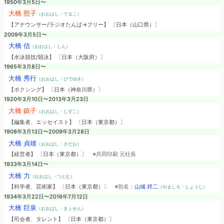
1950年3月5日〜
大橋 照子
（おおはし・てるこ）
【アナウンサー/ラジオたんぱ→フリー】 〔日本（山口県）〕
2009年3月5日〜
大橋 信
（おおはし・しん）
【水泳競技/競泳】 〔日本（大阪府）〕
1965年3月8日〜
大橋 秀行
（おおはし・ひでゆき）
【ボクシング】 〔日本（神奈川県）〕
1920年3月10日〜2013年3月23日
大橋 鎮子
（おおはし・しずこ）
【編集者、エッセイスト】 〔日本（東京都）〕
1908年3月13日〜2009年3月28日
大橋 貞雄
（おおはし・さだお）
【経営者】 〔日本（東京都）〕
※共同印刷 元社長
1933年3月14日〜
大橋 力
（おおはし・つとむ）
【科学者、芸術家】 〔日本（東京都）〕
※別名：
山城 祥二
（やましろ・しょうじ）
1934年3月22日〜2016年7月12日
大橋 巨泉
（おおはし・きょせん）
【司会者、タレント】 〔日本（東京都）〕