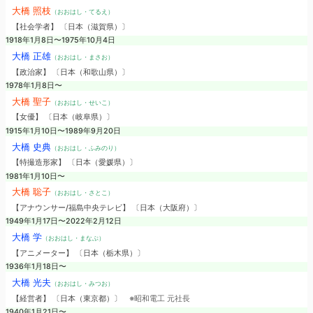
大橋 照枝
（おおはし・てるえ）
【社会学者】 〔日本（滋賀県）〕
1918年1月8日〜1975年10月4日
大橋 正雄
（おおはし・まさお）
【政治家】 〔日本（和歌山県）〕
1978年1月8日〜
大橋 聖子
（おおはし・せいこ）
【女優】 〔日本（岐阜県）〕
1915年1月10日〜1989年9月20日
大橋 史典
（おおはし・ふみのり）
【特撮造形家】 〔日本（愛媛県）〕
1981年1月10日〜
大橋 聡子
（おおはし・さとこ）
【アナウンサー/福島中央テレビ】 〔日本（大阪府）〕
1949年1月17日〜2022年2月12日
大橋 学
（おおはし・まなぶ）
【アニメーター】 〔日本（栃木県）〕
1936年1月18日〜
大橋 光夫
（おおはし・みつお）
【経営者】 〔日本（東京都）〕
※昭和電工 元社長
1940年1月21日〜