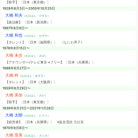
【歌手】 〔日本（東京都）〕
1928年8月3日〜2005年10月25日
大橋 和夫
（おおはし・かずお）
【政治家】 〔日本（新潟県）〕
1997年8月9日〜
大橋 和也
（おおはし・かずや）
【タレント】 〔日本（福岡県）〕
《なにわ男子》
1978年8月15日〜
大橋 未歩
（おおはし・みほ）
【アナウンサー/テレビ東京→フリー】 〔日本（兵庫県）〕
1988年8月27日〜
大橋 梓
（おおはし・あずさ）
【タレント】 〔日本（大阪府）〕
1959年8月29日〜
大橋 美加
（おおはし・みか）
【歌手】 〔日本（東京都）〕
1939年8月31日〜2021年1月28日
大橋 太朗
（おおはし・たろう）
【経営者】 〔日本（兵庫県）〕
※阪急電鉄 元社長
1970年9月8日〜
大橋 里美
（おおはし・さとみ）