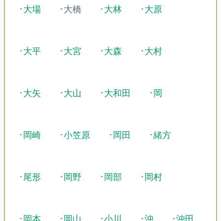
･
大場
･大橋
･
大林
･
大原
･
大平
･
大宮
･
大森
･
大村
･
大矢
･
大山
･
大和田
･
岡
･
岡崎
･
小笠原
･
岡田
･
緒方
･
尾形
･
岡野
･
岡部
･
岡村
･
岡本
･
岡山
･
小川
･
沖
･
沖田