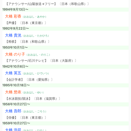
【アナウンサー/山陽放送→フリー】 〔日本（和歌山県）〕
1994年9月13日〜
大橋 彩香
（おおはし・あやか）
【声優】 〔日本（東京都）〕
1992年9月22日〜
大橋 貴洸
（おおはし・たかひろ）
【将棋】 〔日本（和歌山県）〕
1950年10月1日〜
大橋 のり子
（おおはし・のりこ）
【アナウンサー/石川テレビ】 〔日本（大阪府）〕
1942年10月6日〜
大橋 英五
（おおはし・ひでいつ）
【会計学者】 〔日本（愛知県）〕
1995年10月18日〜
大橋 悠依
（おおはし・ゆい）
【水泳競技/競泳】 〔日本（滋賀県）〕
1956年10月27日〜
大橋 吾郎
（おおはし・ごろう）
【俳優】 〔日本（東京都）〕
1959年10月27日〜
大橋 浩司
（おおはし・ひろし）