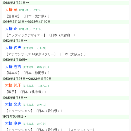
1966年3月24日〜
大橋 薫
（おおはし・かおる）
【漫画家】 〔日本（愛知県）〕
1916年3月31日〜1998年4月10日
大橋 正
（おおはし・ただし）
【グラフィックデザイナー】 〔日本（京都府）〕
1952年4月4日〜
大橋 俊夫
（おおはし・としお）
【アナウンサー/ＦＭ東京→フリー】 〔日本（大阪府）〕
1959年4月10日〜
大橋 志吉
（おおはし・ゆきよし）
【脚本家】 〔日本（静岡県）〕
1950年4月26日〜2023年11月9日
大橋 純子
（おおはし・じゅんこ）
【歌手】 〔日本（北海道）〕
1965年5月5日〜
大橋 隆志
（おおはし・たかし）
【ミュージシャン】 〔日本（愛知県）〕
1978年5月9日〜
大橋 卓弥
（おおはし・たくや）
【ミュージシャン】 〔日本（愛知県）〕
《スキマスイッチ》