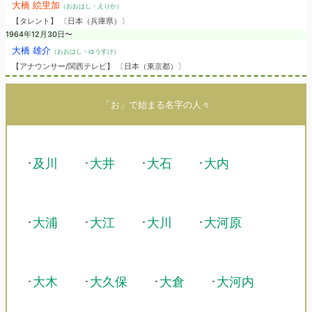
大橋 絵里加
（おおはし・えりか）
【タレント】 〔日本（兵庫県）〕
1964年12月30日〜
大橋 雄介
（おおはし・ゆうすけ）
【アナウンサー/関西テレビ】 〔日本（東京都）〕
「お」で始まる名字の人々
･
及川
･
大井
･
大石
･
大内
･
大浦
･
大江
･
大川
･
大河原
･
大木
･
大久保
･
大倉
･
大河内