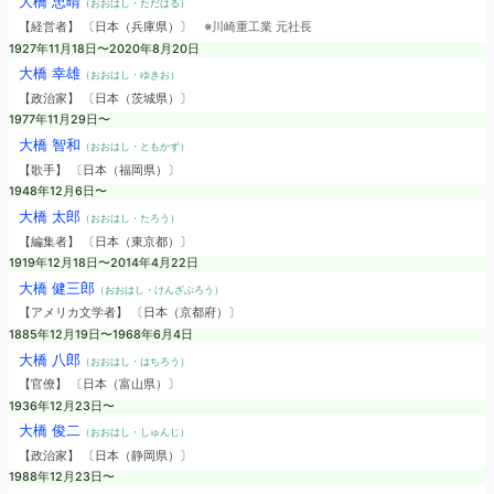
大橋 忠晴
（おおはし・ただはる）
【経営者】 〔日本（兵庫県）〕
※川崎重工業 元社長
1927年11月18日〜2020年8月20日
大橋 幸雄
（おおはし・ゆきお）
【政治家】 〔日本（茨城県）〕
1977年11月29日〜
大橋 智和
（おおはし・ともかず）
【歌手】 〔日本（福岡県）〕
1948年12月6日〜
大橋 太郎
（おおはし・たろう）
【編集者】 〔日本（東京都）〕
1919年12月18日〜2014年4月22日
大橋 健三郎
（おおはし・けんざぶろう）
【アメリカ文学者】 〔日本（京都府）〕
1885年12月19日〜1968年6月4日
大橋 八郎
（おおはし・はちろう）
【官僚】 〔日本（富山県）〕
1936年12月23日〜
大橋 俊二
（おおはし・しゅんじ）
【政治家】 〔日本（静岡県）〕
1988年12月23日〜