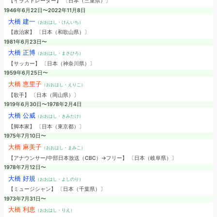
【イラストレーター】 〔日本（三重県）〕
1946年6月22日〜2022年11月8日
大橋 建一
（おおはし・けんいち）
【政治家】 〔日本（和歌山県）〕
1981年6月23日〜
大橋 正博
（おおはし・まさひろ）
【サッカー】 〔日本（神奈川県）〕
1959年6月25日〜
大橋 恵里子
（おおはし・えりこ）
【歌手】 〔日本（岡山県）〕
1919年6月30日〜1978年2月4日
大橋 公威
（おおはし・きみたけ）
【脚本家】 〔日本（東京都）〕
1975年7月10日〜
大橋 麻美子
（おおはし・まみこ）
【アナウンサー/中部日本放送（CBC）→フリー】 〔日本（岐阜県）〕
1978年7月12日〜
大橋 好規
（おおはし・よしのり）
【ミュージシャン】 〔日本（千葉県）〕
1973年7月31日〜
大橋 利恵
（おおはし・りえ）