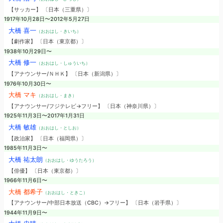
【サッカー】 〔日本（三重県）〕
1917年10月28日〜2012年5月27日
大橋 喜一
（おおはし・きいち）
【劇作家】 〔日本（東京都）〕
1938年10月29日〜
大橋 修一
（おおはし・しゅういち）
【アナウンサー/ＮＨＫ】 〔日本（新潟県）〕
1976年10月30日〜
大橋 マキ
（おおはし・まき）
【アナウンサー/フジテレビ→フリー】 〔日本（神奈川県）〕
1925年11月3日〜2017年1月31日
大橋 敏雄
（おおはし・としお）
【政治家】 〔日本（福岡県）〕
1985年11月3日〜
大橋 祐太朗
（おおはし・ゆうたろう）
【俳優】 〔日本（東京都）〕
1966年11月6日〜
大橋 都希子
（おおはし・ときこ）
【アナウンサー/中部日本放送（CBC）→フリー】 〔日本（岩手県）〕
1944年11月9日〜