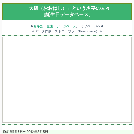
「大橋（おおはし）」という名字の人々
［誕生日データベース］
▲
名字別・誕生日データベース
/トップページへ▲
≪データ作成：ストローワラ（Straw-wara）≫
1941年1月5日〜2012年8月5日