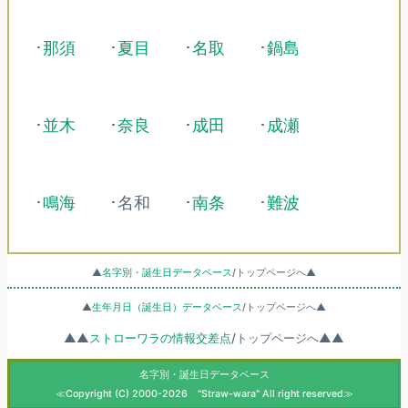
･
那須
･
夏目
･
名取
･
鍋島
･
並木
･
奈良
･
成田
･
成瀬
･
鳴海
･名和
･
南条
･
難波
▲
名字別・誕生日データベース
/トップページへ▲
▲
生年月日（誕生日）データベース
/トップページへ▲
▲▲
ストローワラの情報交差点
/トップページへ▲▲
名字別・誕生日データベース
≪Copyright (C) 2000-2026 "Straw-wara" All right reserved≫