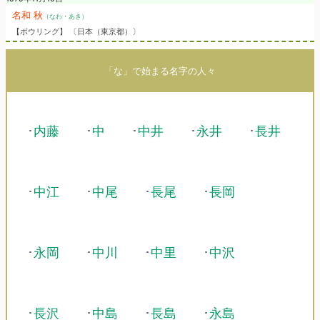
名和 秋
（なわ・あき）
【ボウリング】 〔日本（東京都）〕
「な」で始まる名字の人々
･
内藤
･
中
･
中井
･
永井
･
長井
･
中江
･
中尾
･
長尾
･
長岡
･
永岡
･
中川
･
中里
･
中沢
･
長沢
･
中島
･
長島
･
永島