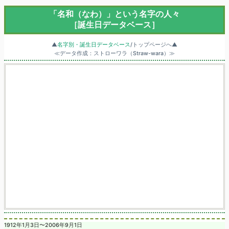
「名和（なわ）」という名字の人々
［誕生日データベース］
▲
名字別・誕生日データベース
/トップページへ▲
≪データ作成：ストローワラ（Straw-wara）≫
1912年1月3日〜2006年9月1日