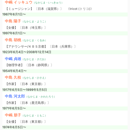
中嶋 イッキュウ
（なかじま・いっきゅう）
【ミュージシャン】 〔日本（滋賀県）〕
《tricot (トリコ)》
1967年6月1日〜
中島 陽子
（なかじま・ようこ）
【女優】 〔日本（埼玉県）〕
1997年6月1日〜
中島 胡桃
（なかじま・くるみ）
【アナウンサー/ＫＢＳ京都】 〔日本（兵庫県）〕
1923年6月4日〜2008年12月14日
中嶋 貞雄
（なかじま・さだお）
【物理学者】 〔日本（静岡県）〕
1954年6月4日〜
中島 久枝
（なかしま・ひさえ）
【作家】 〔日本（東京都）〕
1917年6月5日〜1999年5月5日
中島 河太郎
（なかじま・かわたろう）
【作家】 〔日本（鹿児島県）〕
1971年6月5日〜
中嶋 朋子
（なかじま・ともこ）
【女優】 〔日本（東京都）〕
1974年6月5日〜