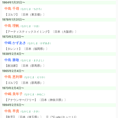
1964年1月31日〜
中島 千尋
（なかじま・ちひろ）
【ゴルフ】 〔日本（東京都）〕
1978年1月31日〜
中島 理帆
（なかじま・りほ）
【アーティスティックスイミング】 〔日本（大阪府）〕
1973年2月2日〜
中嶋 かずあき
（なかしま・かずあき）
【タレント】 〔日本（福岡県）〕
1938年2月4日〜
中島 勝敬
（なかじま・まさよし）
【政治家】 〔日本（群馬県）〕
1965年2月4日〜
中島 恵利華
（なかじま・えりか）
【ゴルフ】 〔日本（群馬県）〕
1973年2月4日〜
中嶋 美年子
（なかじま・みねこ）
【アナウンサー/フリー】 〔日本（神奈川県）〕
1994年2月5日〜
中島 早貴
（なかじま・さき）
【歌手】 〔日本（埼玉県）〕
元《℃-ute (キュート)》