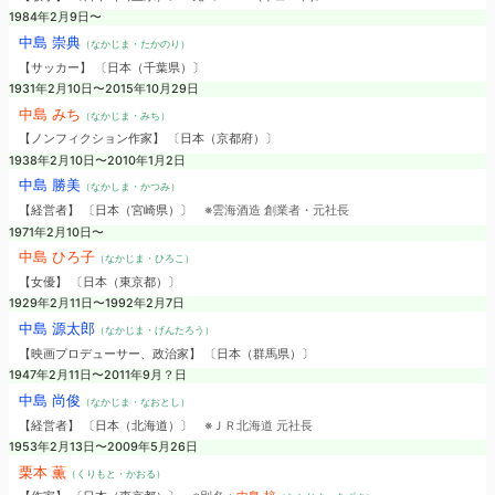
1984年2月9日〜
中島 崇典
（なかじま・たかのり）
【サッカー】 〔日本（千葉県）〕
1931年2月10日〜2015年10月29日
中島 みち
（なかじま・みち）
【ノンフィクション作家】 〔日本（京都府）〕
1938年2月10日〜2010年1月2日
中島 勝美
（なかしま・かつみ）
【経営者】 〔日本（宮崎県）〕
※雲海酒造 創業者・元社長
1971年2月10日〜
中島 ひろ子
（なかじま・ひろこ）
【女優】 〔日本（東京都）〕
1929年2月11日〜1992年2月7日
中島 源太郎
（なかじま・げんたろう）
【映画プロデューサー、政治家】 〔日本（群馬県）〕
1947年2月11日〜2011年9月？日
中島 尚俊
（なかじま・なおとし）
【経営者】 〔日本（北海道）〕
※ＪＲ北海道 元社長
1953年2月13日〜2009年5月26日
栗本 薫
（くりもと・かおる）