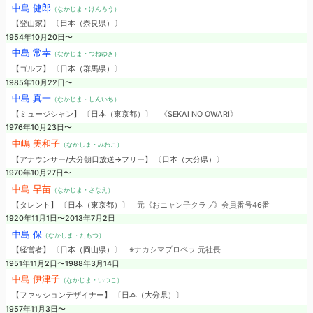
中島 健郎
（なかじま・けんろう）
【登山家】 〔日本（奈良県）〕
1954年10月20日〜
中島 常幸
（なかじま・つねゆき）
【ゴルフ】 〔日本（群馬県）〕
1985年10月22日〜
中島 真一
（なかじま・しんいち）
【ミュージシャン】 〔日本（東京都）〕
《SEKAI NO OWARI》
1976年10月23日〜
中嶋 美和子
（なかしま・みわこ）
【アナウンサー/大分朝日放送→フリー】 〔日本（大分県）〕
1970年10月27日〜
中島 早苗
（なかじま・さなえ）
【タレント】 〔日本（東京都）〕
元《おニャン子クラブ》会員番号46番
1920年11月1日〜2013年7月2日
中島 保
（なかしま・たもつ）
【経営者】 〔日本（岡山県）〕
※ナカシマプロペラ 元社長
1951年11月2日〜1988年3月14日
中島 伊津子
（なかじま・いつこ）
【ファッションデザイナー】 〔日本（大分県）〕
1957年11月3日〜