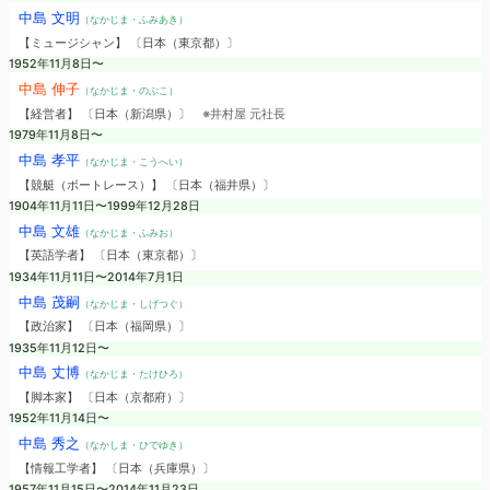
中島 文明
（なかじま・ふみあき）
【ミュージシャン】 〔日本（東京都）〕
1952年11月8日〜
中島 伸子
（なかじま・のぶこ）
【経営者】 〔日本（新潟県）〕
※井村屋 元社長
1979年11月8日〜
中島 孝平
（なかじま・こうへい）
【競艇（ボートレース）】 〔日本（福井県）〕
1904年11月11日〜1999年12月28日
中島 文雄
（なかじま・ふみお）
【英語学者】 〔日本（東京都）〕
1934年11月11日〜2014年7月1日
中島 茂嗣
（なかじま・しげつぐ）
【政治家】 〔日本（福岡県）〕
1935年11月12日〜
中島 丈博
（なかじま・たけひろ）
【脚本家】 〔日本（京都府）〕
1952年11月14日〜
中島 秀之
（なかしま・ひでゆき）
【情報工学者】 〔日本（兵庫県）〕
1957年11月15日〜2014年11月23日