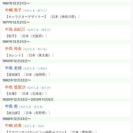
1961年12月21日〜
中嶋 敦子
（なかじま・あつこ）
【キャラクターデザイナー】 〔日本（神奈川県）〕
1977年12月21日〜
中島 由紀江
（なかじま・ゆきえ）
【歌手】 〔日本（大阪府）〕
1991年12月21日〜
中島 玲奈
（なかじま・れいな）
【タレント】 〔日本（東京都）〕
1950年12月22日〜
中島 史雄
（なかじま・ふみお）
【漫画家】 〔日本（福岡県）〕
1982年12月22日〜
中島 亜梨沙
（なかじま・ありさ）
【女優】 〔日本（北海道）〕
1935年12月23日〜2013年11月5日
中島 衛
（なかじま・まもる）
【政治家】 〔日本（長野県）〕
1986年12月23日〜
中嶋 絵美
（なかしま・えみ）
【アナウンサー/テレビユー福島→フリー】 〔日本（愛知県）〕