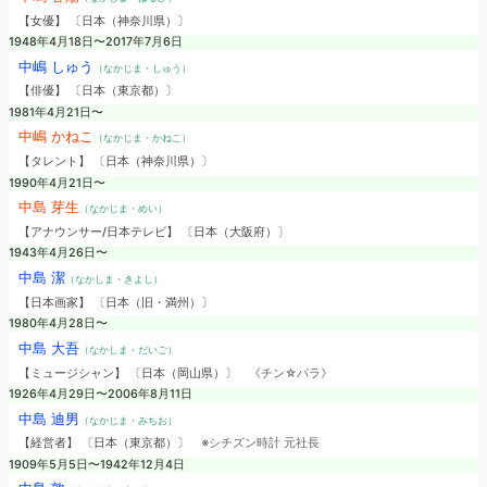
【女優】 〔日本（神奈川県）〕
1948年4月18日〜2017年7月6日
中嶋 しゅう
（なかじま・しゅう）
【俳優】 〔日本（東京都）〕
1981年4月21日〜
中嶋 かねこ
（なかじま・かねこ）
【タレント】 〔日本（神奈川県）〕
1990年4月21日〜
中島 芽生
（なかじま・めい）
【アナウンサー/日本テレビ】 〔日本（大阪府）〕
1943年4月26日〜
中島 潔
（なかしま・きよし）
【日本画家】 〔日本（旧・満州）〕
1980年4月28日〜
中島 大吾
（なかしま・だいご）
【ミュージシャン】 〔日本（岡山県）〕
《チン☆パラ》
1926年4月29日〜2006年8月11日
中島 迪男
（なかじま・みちお）
【経営者】 〔日本（東京都）〕
※シチズン時計 元社長
1909年5月5日〜1942年12月4日