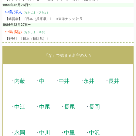
1959年12月26日〜
中島 洋人
（なかじま・ひろと）
【経営者】 〔日本（兵庫県）〕
※東洋ナッツ 社長
1986年12月27日〜
中島 梨紗
（なかしま・りさ）
【野球】 〔日本（福岡県）〕
「な」で始まる名字の人々
･
内藤
･
中
･
中井
･
永井
･
長井
･
中江
･
中尾
･
長尾
･
長岡
･
永岡
･
中川
･
中里
･
中沢