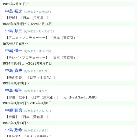
1982年7月31日〜
中島 裕之
（なかじま・ひろゆき）
【野球】 〔日本（兵庫県）〕
1938年8月1日〜2022年8月14日
中島 順三
（なかじま・じゅんぞう）
【アニメ・プロデューサー】 〔日本（東京都）〕
1972年8月6日〜
中嶋 優一
（なかじま・ゆういち）
【テレビ・プロデューサー】 〔日本（東京都）〕
1934年8月8日〜2023年6月11日
中島 貞夫
（なかじま・さだお）
【映画監督】 〔日本（千葉県）〕
1993年8月10日〜
中島 裕翔
（なかじま・ゆうと）
【俳優、歌手】 〔日本（東京都）〕
元《Hey! Say! JUMP》
1962年8月12日〜2017年9月8日
中嶋 聡彦
（なかじま・としひこ）
【声優】 〔日本（愛知県）〕
1953年8月13日〜
中島 政希
（なかじま・まさき）
【政治家】 〔日本（群馬県）〕