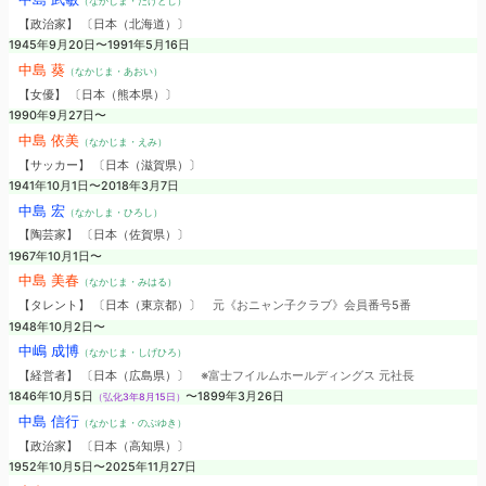
（なかじま・たけとし）
【政治家】 〔日本（北海道）〕
1945年9月20日〜1991年5月16日
中島 葵
（なかじま・あおい）
【女優】 〔日本（熊本県）〕
1990年9月27日〜
中島 依美
（なかじま・えみ）
【サッカー】 〔日本（滋賀県）〕
1941年10月1日〜2018年3月7日
中島 宏
（なかしま・ひろし）
【陶芸家】 〔日本（佐賀県）〕
1967年10月1日〜
中島 美春
（なかじま・みはる）
【タレント】 〔日本（東京都）〕
元《おニャン子クラブ》会員番号5番
1948年10月2日〜
中嶋 成博
（なかじま・しげひろ）
【経営者】 〔日本（広島県）〕
※富士フイルムホールディングス 元社長
1846年10月5日
〜1899年3月26日
（弘化3年8月15日）
中島 信行
（なかじま・のぶゆき）
【政治家】 〔日本（高知県）〕
1952年10月5日〜2025年11月27日