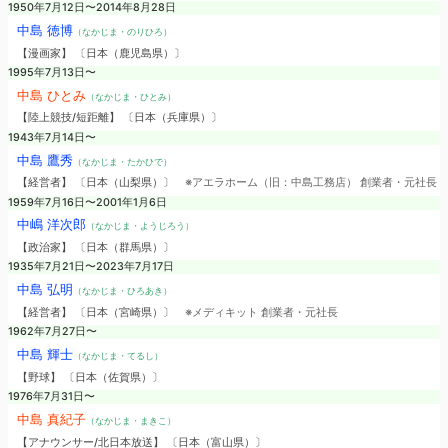
1950年7月12日〜2014年8月28日
中島 徳博
（なかじま・のりひろ）
【漫画家】 〔日本（鹿児島県）〕
1995年7月13日〜
中島 ひとみ
（なかじま・ひとみ）
【陸上競技/短距離】 〔日本（兵庫県）〕
1943年7月14日〜
中島 鷹秀
（なかじま・たかひで）
【経営者】 〔日本（山梨県）〕
※アエラホーム（旧：中島工務店） 創業者・元社長
1959年7月16日〜2001年1月6日
中嶋 洋次郎
（なかじま・ようじろう）
【政治家】 〔日本（群馬県）〕
1935年7月21日〜2023年7月17日
中島 弘明
（なかじま・ひろあき）
【経営者】 〔日本（宮崎県）〕
※メディキット 創業者・元社長
1962年7月27日〜
中島 輝士
（なかじま・てるし）
【野球】 〔日本（佐賀県）〕
1976年7月31日〜
中島 真紀子
（なかじま・まきこ）
【アナウンサー/北日本放送】 〔日本（富山県）〕