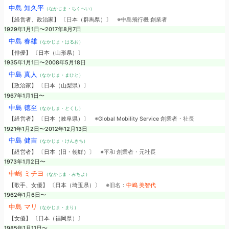
中島 知久平
（なかじま・ちくへい）
【経営者、政治家】 〔日本（群馬県）〕
※中島飛行機 創業者
1929年1月1日〜2017年8月7日
中島 春雄
（なかじま・はるお）
【俳優】 〔日本（山形県）〕
1935年1月1日〜2008年5月18日
中島 真人
（なかじま・まひと）
【政治家】 〔日本（山梨県）〕
1967年1月1日〜
中島 徳至
（なかしま・とくし）
【経営者】 〔日本（岐阜県）〕
※Global Mobility Service 創業者・社長
1921年1月2日〜2012年12月13日
中島 健吉
（なかじま・けんきち）
【経営者】 〔日本（旧・朝鮮）〕
※平和 創業者・元社長
1973年1月2日〜
中嶋 ミチヨ
（なかじま・みちよ）
【歌手、女優】 〔日本（埼玉県）〕
※旧名：
中嶋 美智代
1962年1月6日〜
中島 マリ
（なかじま・まり）
【女優】 〔日本（福岡県）〕
1985年1月11日〜