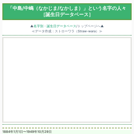
「中島/中嶋（なかじま/なかしま）」という名字の人々
［誕生日データベース］
▲
名字別・誕生日データベース
/トップページへ▲
≪データ作成：ストローワラ（Straw-wara）≫
1884年1月1日〜1949年10月29日