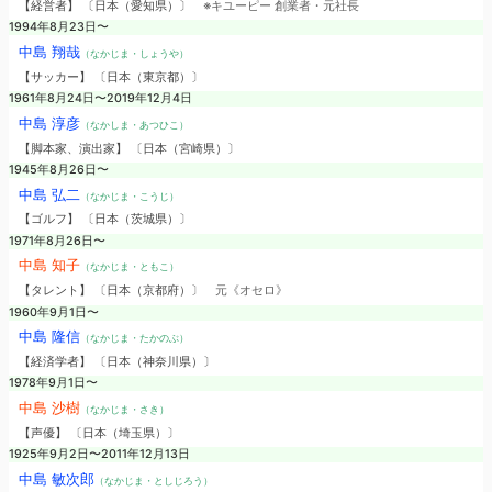
【経営者】 〔日本（愛知県）〕
※キユーピー 創業者・元社長
1994年8月23日〜
中島 翔哉
（なかじま・しょうや）
【サッカー】 〔日本（東京都）〕
1961年8月24日〜2019年12月4日
中島 淳彦
（なかしま・あつひこ）
【脚本家、演出家】 〔日本（宮崎県）〕
1945年8月26日〜
中島 弘二
（なかじま・こうじ）
【ゴルフ】 〔日本（茨城県）〕
1971年8月26日〜
中島 知子
（なかじま・ともこ）
【タレント】 〔日本（京都府）〕
元《オセロ》
1960年9月1日〜
中島 隆信
（なかじま・たかのぶ）
【経済学者】 〔日本（神奈川県）〕
1978年9月1日〜
中島 沙樹
（なかじま・さき）
【声優】 〔日本（埼玉県）〕
1925年9月2日〜2011年12月13日
中島 敏次郎
（なかじま・としじろう）