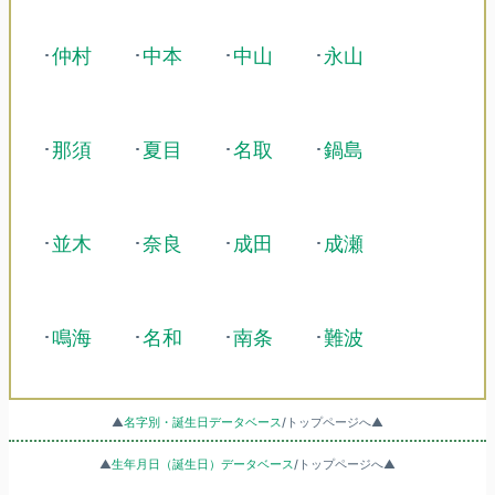
･
仲村
･
中本
･
中山
･
永山
･
那須
･
夏目
･
名取
･
鍋島
･
並木
･
奈良
･
成田
･
成瀬
･
鳴海
･
名和
･
南条
･
難波
▲
名字別・誕生日データベース
/トップページへ▲
▲
生年月日（誕生日）データベース
/トップページへ▲