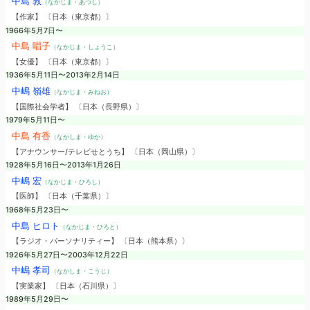
中島 敦
（なかじま・あつし）
【作家】 〔日本（東京都）〕
1966年5月7日〜
中島 唱子
（なかじま・しょうこ）
【女優】 〔日本（東京都）〕
1936年5月11日〜2013年2月14日
中嶋 嶺雄
（なかじま・みねお）
【国際社会学者】 〔日本（長野県）〕
1979年5月11日〜
中島 有香
（なかしま・ゆか）
【アナウンサー/テレビせとうち】 〔日本（岡山県）〕
1928年5月16日〜2013年1月26日
中嶋 宏
（なかじま・ひろし）
【医師】 〔日本（千葉県）〕
1968年5月23日〜
中島 ヒロト
（なかじま・ひろと）
【ラジオ・パーソナリティー】 〔日本（熊本県）〕
1926年5月27日〜2003年12月22日
中嶋 孝司
（なかしま・こうじ）
【実業家】 〔日本（石川県）〕
1989年5月29日〜