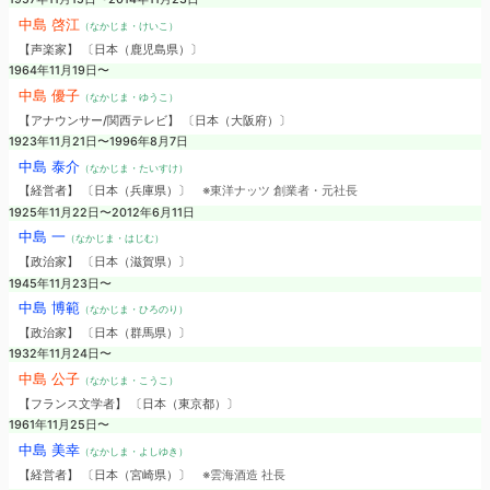
中島 啓江
（なかじま・けいこ）
【声楽家】 〔日本（鹿児島県）〕
1964年11月19日〜
中島 優子
（なかじま・ゆうこ）
【アナウンサー/関西テレビ】 〔日本（大阪府）〕
1923年11月21日〜1996年8月7日
中島 泰介
（なかじま・たいすけ）
【経営者】 〔日本（兵庫県）〕
※東洋ナッツ 創業者・元社長
1925年11月22日〜2012年6月11日
中島 一
（なかじま・はじむ）
【政治家】 〔日本（滋賀県）〕
1945年11月23日〜
中島 博範
（なかじま・ひろのり）
【政治家】 〔日本（群馬県）〕
1932年11月24日〜
中島 公子
（なかじま・こうこ）
【フランス文学者】 〔日本（東京都）〕
1961年11月25日〜
中島 美幸
（なかしま・よしゆき）
【経営者】 〔日本（宮崎県）〕
※雲海酒造 社長