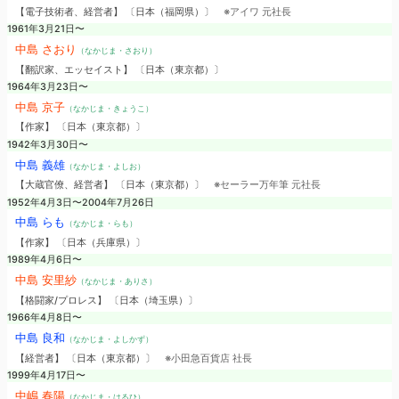
【電子技術者、経営者】 〔日本（福岡県）〕
※アイワ 元社長
1961年3月21日〜
中島 さおり
（なかじま・さおり）
【翻訳家、エッセイスト】 〔日本（東京都）〕
1964年3月23日〜
中島 京子
（なかじま・きょうこ）
【作家】 〔日本（東京都）〕
1942年3月30日〜
中島 義雄
（なかじま・よしお）
【大蔵官僚、経営者】 〔日本（東京都）〕
※セーラー万年筆 元社長
1952年4月3日〜2004年7月26日
中島 らも
（なかじま・らも）
【作家】 〔日本（兵庫県）〕
1989年4月6日〜
中島 安里紗
（なかじま・ありさ）
【格闘家/プロレス】 〔日本（埼玉県）〕
1966年4月8日〜
中島 良和
（なかじま・よしかず）
【経営者】 〔日本（東京都）〕
※小田急百貨店 社長
1999年4月17日〜
中嶋 春陽
（なかじま・はるひ）