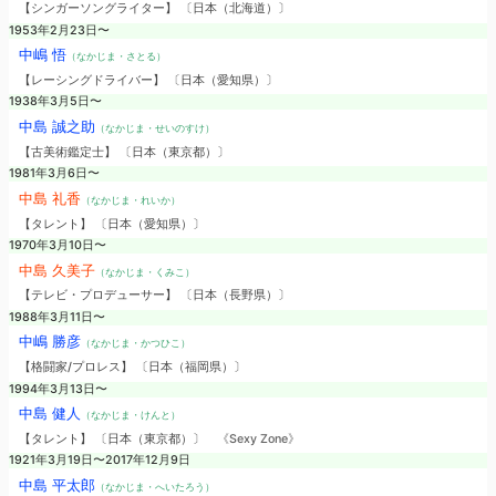
【シンガーソングライター】 〔日本（北海道）〕
1953年2月23日〜
中嶋 悟
（なかじま・さとる）
【レーシングドライバー】 〔日本（愛知県）〕
1938年3月5日〜
中島 誠之助
（なかじま・せいのすけ）
【古美術鑑定士】 〔日本（東京都）〕
1981年3月6日〜
中島 礼香
（なかじま・れいか）
【タレント】 〔日本（愛知県）〕
1970年3月10日〜
中島 久美子
（なかじま・くみこ）
【テレビ・プロデューサー】 〔日本（長野県）〕
1988年3月11日〜
中嶋 勝彦
（なかじま・かつひこ）
【格闘家/プロレス】 〔日本（福岡県）〕
1994年3月13日〜
中島 健人
（なかじま・けんと）
【タレント】 〔日本（東京都）〕
《Sexy Zone》
1921年3月19日〜2017年12月9日
中島 平太郎
（なかじま・へいたろう）