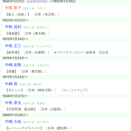
1845年1月21日
〜1903年1月30日
（弘化1年12月14日）
中島 歌子
（なかじま・うたこ）
【歌人（短歌）】 〔日本（埼玉県）〕
1952年1月22日〜
中島 昌利
（なかじま・まさとし）
【漫画家】 〔日本（東京都）〕
1970年1月24日〜
中島 正三
（なかじま・しょうぞう）
【経営者】 〔日本（兵庫県）〕
※パワーテクノロジー 創業者・元社長
1974年1月24日〜
中嶋 友敬
（なかじま・ともたか）
【俳優】 〔日本（東京都）〕
1977年1月24日〜
中嶋 裕
（なかじま・ゆたか）
【タレント】 〔日本（神奈川県）〕
《ロッコツマニア》
1936年1月27日〜
中島 章夫
（なかじま・あきお）
【文部官僚、政治家】 〔日本（大阪府）〕
1989年1月29日〜
中嶋 大祐
（なかじま・だいすけ）
【レーシングドライバー】 〔日本（愛知県）〕