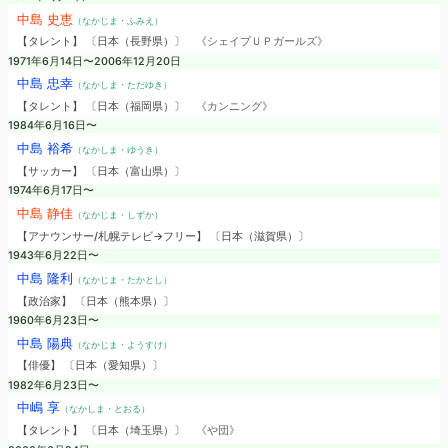
中島 史恵
（なかじま・ふみえ）
【タレント】 〔日本（長野県）〕
《シェイプＵＰガールズ》
1971年6月14日〜2006年12月20日
中島 忠幸
（なかしま・ただゆき）
【タレント】 〔日本（福岡県）〕
《カンニング》
1984年6月16日〜
中島 裕希
（なかしま・ゆうき）
【サッカー】 〔日本（富山県）〕
1974年6月17日〜
中島 静佳
（なかじま・しずか）
【アナウンサー/札幌テレビ→フリー】 〔日本（滋賀県）〕
1943年6月22日〜
中島 隆利
（なかじま・たかとし）
【政治家】 〔日本（熊本県）〕
1960年6月23日〜
中島 陽典
（なかじま・ようすけ）
【俳優】 〔日本（愛知県）〕
1982年6月23日〜
中嶋 享
（なかしま・とおる）
【タレント】 〔日本（埼玉県）〕
《や団》