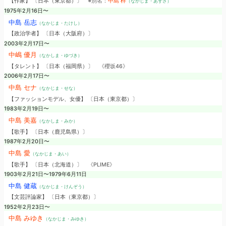
【作家】 〔日本（東京都）〕
※別名：
中島 梓
（なかじま・あずさ）
1975年2月16日〜
中島 岳志
（なかじま・たけし）
【政治学者】 〔日本（大阪府）〕
2003年2月17日〜
中嶋 優月
（なかしま・ゆづき）
【タレント】 〔日本（福岡県）〕
《櫻坂46》
2006年2月17日〜
中島 セナ
（なかじま・せな）
【ファッションモデル、女優】 〔日本（東京都）〕
1983年2月19日〜
中島 美嘉
（なかしま・みか）
【歌手】 〔日本（鹿児島県）〕
1987年2月20日〜
中島 愛
（なかじま・あい）
【歌手】 〔日本（北海道）〕
《PLIME》
1903年2月21日〜1979年6月11日
中島 健蔵
（なかじま・けんぞう）
【文芸評論家】 〔日本（東京都）〕
1952年2月23日〜
中島 みゆき
（なかじま・みゆき）