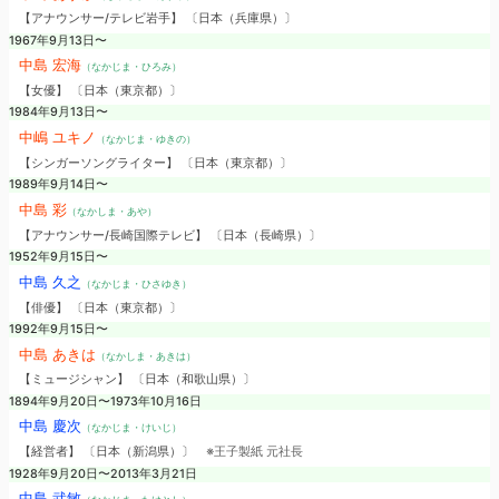
【アナウンサー/テレビ岩手】 〔日本（兵庫県）〕
1967年9月13日〜
中島 宏海
（なかじま・ひろみ）
【女優】 〔日本（東京都）〕
1984年9月13日〜
中嶋 ユキノ
（なかじま・ゆきの）
【シンガーソングライター】 〔日本（東京都）〕
1989年9月14日〜
中島 彩
（なかしま・あや）
【アナウンサー/長崎国際テレビ】 〔日本（長崎県）〕
1952年9月15日〜
中島 久之
（なかじま・ひさゆき）
【俳優】 〔日本（東京都）〕
1992年9月15日〜
中島 あきは
（なかしま・あきは）
【ミュージシャン】 〔日本（和歌山県）〕
1894年9月20日〜1973年10月16日
中島 慶次
（なかじま・けいじ）
【経営者】 〔日本（新潟県）〕
※王子製紙 元社長
1928年9月20日〜2013年3月21日
中島 武敏