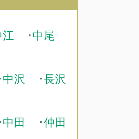
中江
･
中尾
･
中沢
･
長沢
･
中田
･
仲田