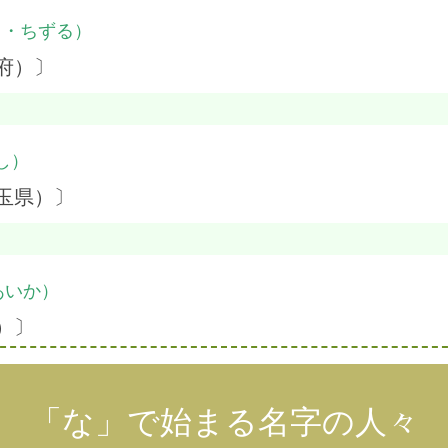
り・ちずる）
府）〕
し）
玉県）〕
あいか）
）〕
「な」で始まる名字の人々