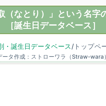
取（なとり）」という名字
［誕生日データベース］
別・誕生日データベース
/トップペ
データ作成：ストローワラ（Straw-wara