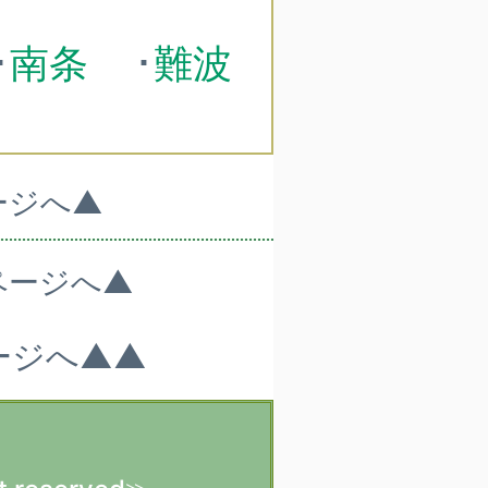
･
南条
･
難波
ージへ▲
ページへ▲
ージへ▲▲