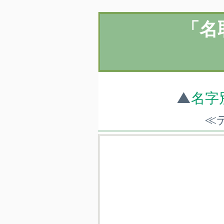
「名
▲
名字
≪