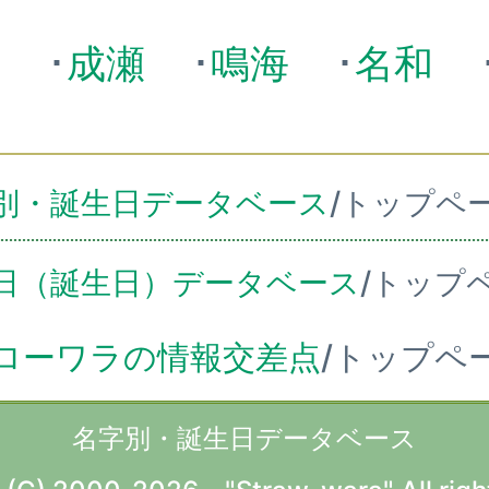
田
･
成瀬
･
鳴海
･
名和
別・誕生日データベース
/トップペ
日（誕生日）データベース
/トップ
ローワラの情報交差点
/トップペ
名字別・誕生日データベース