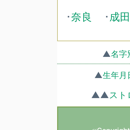
･
奈良
･
成
▲
名字
▲
生年月
▲▲
スト