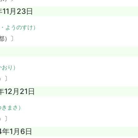
年11月23日
・ようのすけ）
都）〕
かおり）
）〕
年12月21日
ゆきまさ）
）〕
4年1月6日