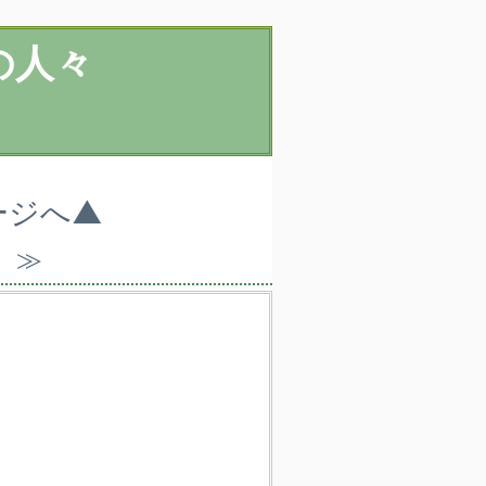
の人々
ージへ▲
）≫