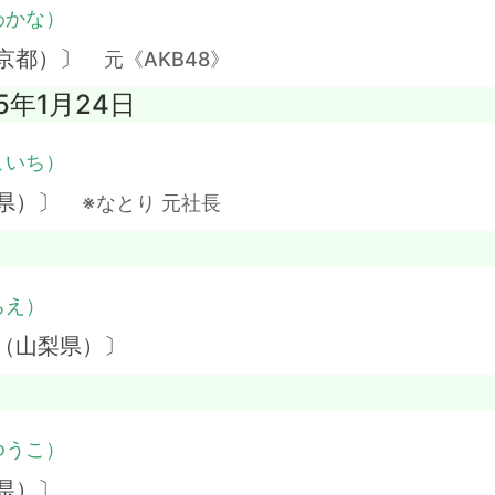
わかな）
東京都）〕
元《AKB48》
5年1月24日
こいち）
野県）〕
※なとり 元社長
ちえ）
（山梨県）〕
ゆうこ）
県）〕