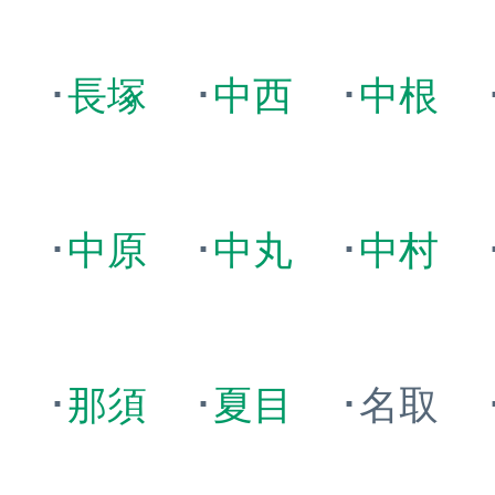
谷
･
長塚
･
中西
･
中根
林
･
中原
･
中丸
･
中村
山
･
那須
･
夏目
･名取