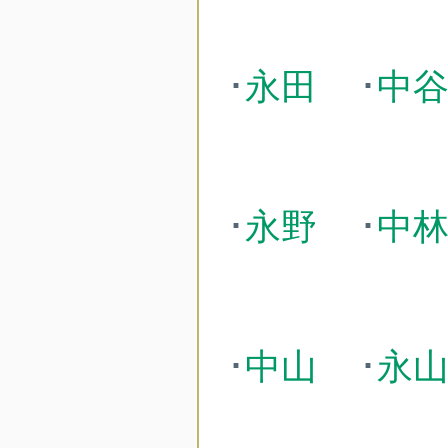
･
永田
･
中
･
永野
･
中
･
中山
･
永