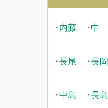
･
内藤
･
中
･
長尾
･
長
･
中島
･
長