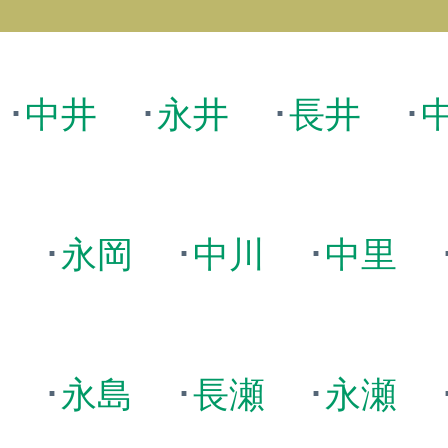
･
中井
･
永井
･
長井
･
岡
･
永岡
･
中川
･
中里
島
･
永島
･
長瀬
･
永瀬