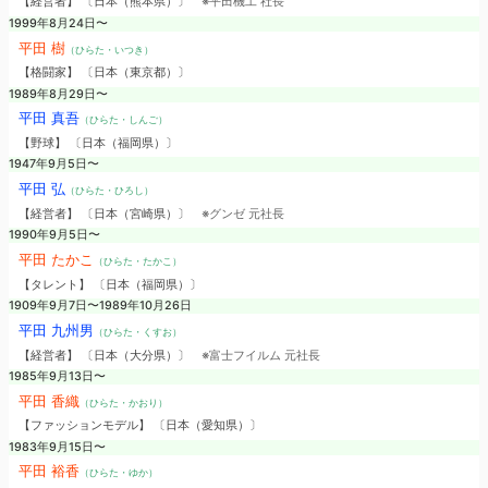
【経営者】 〔日本（熊本県）〕
※平田機工 社長
1999年8月24日〜
平田 樹
（ひらた・いつき）
【格闘家】 〔日本（東京都）〕
1989年8月29日〜
平田 真吾
（ひらた・しんご）
【野球】 〔日本（福岡県）〕
1947年9月5日〜
平田 弘
（ひらた・ひろし）
【経営者】 〔日本（宮崎県）〕
※グンゼ 元社長
1990年9月5日〜
平田 たかこ
（ひらた・たかこ）
【タレント】 〔日本（福岡県）〕
1909年9月7日〜1989年10月26日
平田 九州男
（ひらた・くすお）
【経営者】 〔日本（大分県）〕
※富士フイルム 元社長
1985年9月13日〜
平田 香織
（ひらた・かおり）
【ファッションモデル】 〔日本（愛知県）〕
1983年9月15日〜
平田 裕香
（ひらた・ゆか）