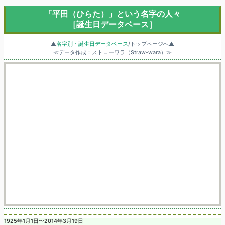
「平田（ひらた）」という名字の人々
［誕生日データベース］
▲
名字別・誕生日データベース
/トップページへ▲
≪データ作成：ストローワラ（Straw-wara）≫
1925年1月1日〜2014年3月19日