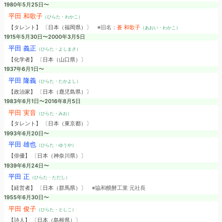
1980年5月25日〜
平田 和歌子
（ひらた・わかこ）
【タレント】 〔日本（福岡県）〕
※旧名：
蒼 和歌子
（あおい・わかこ）
1915年5月30日〜2000年3月5日
平田 義正
（ひらた・よしまさ）
【化学者】 〔日本（山口県）〕
1937年6月1日〜
平田 隆義
（ひらた・たかよし）
【政治家】 〔日本（鹿児島県）〕
1983年6月1日〜2016年8月5日
平田 実音
（ひらた・みお）
【タレント】 〔日本（東京都）〕
1993年6月20日〜
平田 雄也
（ひらた・ゆうや）
【俳優】 〔日本（神奈川県）〕
1939年6月24日〜
平田 正
（ひらた・ただし）
【経営者】 〔日本（群馬県）〕
※協和醗酵工業 元社長
1955年6月30日〜
平田 俊子
（ひらた・としこ）
【詩人】 〔日本（島根県）〕