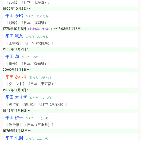
【女優】 〔日本（北海道）〕
1965年10月2日〜
平田 崇昭
（ひらた・たかあき）
【競輪】 〔日本（福岡県）〕
1776年10月6日
〜1843年11月2日
（安永5年8月24日）
平田 篤胤
（ひらた・あつたね）
【国学者】 〔日本（秋田県）〕
1953年11月2日〜
平田 満
（ひらた・みつる）
【俳優】 〔日本（愛知県）〕
2000年11月5日〜
平田 あいり
（ひらた・あいり）
【タレント】 〔日本（東京都）〕
1962年11月8日〜
平田 オリザ
（ひらた・おりざ）
【劇作家、演出家】 〔日本（東京都）〕
1948年11月9日〜
平田 耕一
（ひらた・こういち）
【政治家】 〔日本（三重県）〕
1976年11月13日〜
平田 忠則
（ひらた・ただのり）