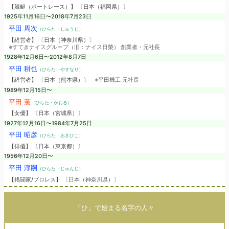
【競艇（ボートレース）】 〔日本（福岡県）〕
1925年11月16日〜2018年7月23日
平田 周次
（ひらた・しゅうじ）
【経営者】 〔日本（神奈川県）〕
※すてきナイスグループ（旧：ナイス日榮） 創業者・元社長
1928年12月6日〜2012年8月7日
平田 耕也
（ひらた・やすなり）
【経営者】 〔日本（熊本県）〕
※平田機工 元社長
1989年12月15日〜
平田 薫
（ひらた・かおる）
【女優】 〔日本（宮城県）〕
1927年12月16日〜1984年7月25日
平田 昭彦
（ひらた・あきひこ）
【俳優】 〔日本（東京都）〕
1956年12月20日〜
平田 淳嗣
（ひらた・じゅんじ）
【挌闘家/プロレス】 〔日本（神奈川県）〕
「ひ」で始まる名字の人々