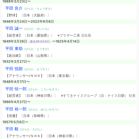
1988年3月23日〜
平田 良介
（ひらた・りょうすけ）
【野球】 〔日本（大阪府）〕
1946年3月24日〜2022年9月6日
平田 誠一
（ひらた・せいいち）
【経営者】 〔日本（愛知県）〕
※ブラザー工業 元社長
1849年3月26日
〜1925年4月14日
（嘉永2年3月3日）
平田 東助
（ひらた・とうすけ）
【政治家】 〔日本（山形県）〕
1932年3月27日〜
平田 悦朗
（ひらた・えつろう）
【アナウンサー/ＮＨＫ】 〔日本（東京都）〕
1948年4月17日〜
平田 恒一郎
（ひらた・こういちろう）
【経営者】 〔日本（神奈川県）〕
※すてきナイスグループ（旧：ナイス日榮） 社長
1986年4月27日〜
平田 裕一郎
（ひらた・ゆういちろう）
【俳優】 〔日本（長崎県）〕
1957年5月6日〜
平田 毅
（ひらた・たけし）
【アナウンサー/ＮＨＫ】 〔日本（神奈川県）〕