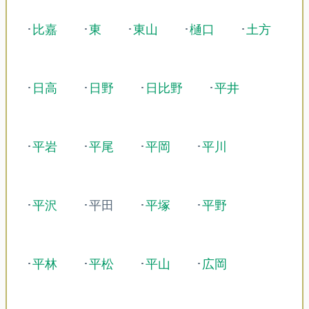
･
比嘉
･
東
･
東山
･
樋口
･
土方
･
日高
･
日野
･
日比野
･
平井
･
平岩
･
平尾
･
平岡
･
平川
･
平沢
･平田
･
平塚
･
平野
･
平林
･
平松
･
平山
･
広岡