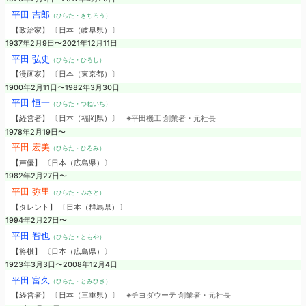
平田 吉郎
（ひらた・きちろう）
【政治家】 〔日本（岐阜県）〕
1937年2月9日〜2021年12月11日
平田 弘史
（ひらた・ひろし）
【漫画家】 〔日本（東京都）〕
1900年2月11日〜1982年3月30日
平田 恒一
（ひらた・つねいち）
【経営者】 〔日本（福岡県）〕
※平田機工 創業者・元社長
1978年2月19日〜
平田 宏美
（ひらた・ひろみ）
【声優】 〔日本（広島県）〕
1982年2月27日〜
平田 弥里
（ひらた・みさと）
【タレント】 〔日本（群馬県）〕
1994年2月27日〜
平田 智也
（ひらた・ともや）
【将棋】 〔日本（広島県）〕
1923年3月3日〜2008年12月4日
平田 富久
（ひらた・とみひさ）
【経営者】 〔日本（三重県）〕
※チヨダウーテ 創業者・元社長