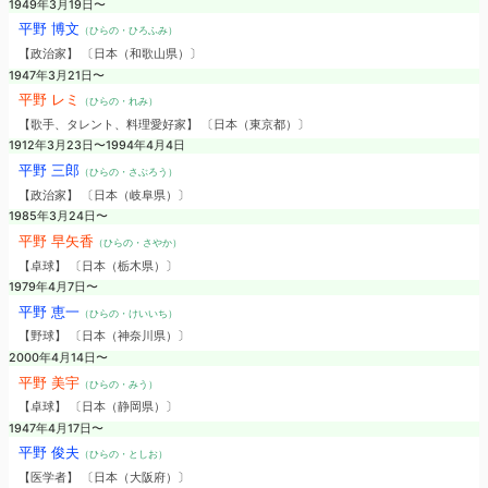
1949年3月19日〜
平野 博文
（ひらの・ひろふみ）
【政治家】 〔日本（和歌山県）〕
1947年3月21日〜
平野 レミ
（ひらの・れみ）
【歌手、タレント、料理愛好家】 〔日本（東京都）〕
1912年3月23日〜1994年4月4日
平野 三郎
（ひらの・さぶろう）
【政治家】 〔日本（岐阜県）〕
1985年3月24日〜
平野 早矢香
（ひらの・さやか）
【卓球】 〔日本（栃木県）〕
1979年4月7日〜
平野 恵一
（ひらの・けいいち）
【野球】 〔日本（神奈川県）〕
2000年4月14日〜
平野 美宇
（ひらの・みう）
【卓球】 〔日本（静岡県）〕
1947年4月17日〜
平野 俊夫
（ひらの・としお）
【医学者】 〔日本（大阪府）〕