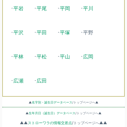
･
平岩
･
平尾
･
平岡
･
平川
･
平沢
･
平田
･
平塚
･平野
･
平林
･
平松
･
平山
･
広岡
･
広瀬
･
広田
▲
名字別・誕生日データベース
/トップページへ▲
▲
生年月日（誕生日）データベース
/トップページへ▲
▲▲
ストローワラの情報交差点
/トップページへ▲▲