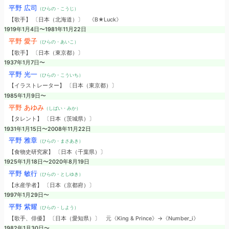
平野 広司
（ひらの・こうじ）
【歌手】 〔日本（北海道）〕
《B★Luck》
1919年1月4日〜1981年11月22日
平野 愛子
（ひらの・あいこ）
【歌手】 〔日本（東京都）〕
1937年1月7日〜
平野 光一
（ひらの・こういち）
【イラストレーター】 〔日本（東京都）〕
1985年1月9日〜
平野 あゆみ
（しばい・みか）
【タレント】 〔日本（茨城県）〕
1931年1月15日〜2008年11月22日
平野 雅章
（ひらの・まさあき）
【食物史研究家】 〔日本（千葉県）〕
1925年1月18日〜2020年8月19日
平野 敏行
（ひらの・としゆき）
【水産学者】 〔日本（京都府）〕
1997年1月29日〜
平野 紫耀
（ひらの・しよう）
【歌手、俳優】 〔日本（愛知県）〕
元《King & Prince》→《Number_i》
1982年1月30日〜