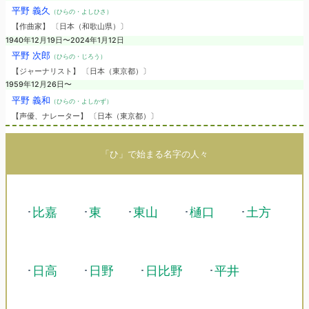
平野 義久
（ひらの・よしひさ）
【作曲家】 〔日本（和歌山県）〕
1940年12月19日〜2024年1月12日
平野 次郎
（ひらの・じろう）
【ジャーナリスト】 〔日本（東京都）〕
1959年12月26日〜
平野 義和
（ひらの・よしかず）
【声優、ナレーター】 〔日本（東京都）〕
「ひ」で始まる名字の人々
･
比嘉
･
東
･
東山
･
樋口
･
土方
･
日高
･
日野
･
日比野
･
平井