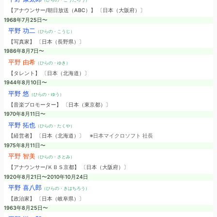
【アナウンサー/朝日放送（ABC）】 〔日本（大阪府）〕
1968年7月25日〜
平野 功二
（ひらの・こうじ）
【写真家】 〔日本（長野県）〕
1986年8月7日〜
平野 由希
（ひらの・ゆき）
【タレント】 〔日本（北海道）〕
1944年8月10日〜
平野 悠
（ひらの・ゆう）
【音楽プロモーター】 〔日本（東京都）〕
1970年8月11日〜
平野 拓也
（ひらの・たくや）
【経営者】 〔日本（北海道）〕
※日本マイクロソフト 社長
1975年8月11日〜
平野 智美
（ひらの・さとみ）
【アナウンサー/ＫＢＳ京都】 〔日本（大阪府）〕
1920年8月21日〜2010年10月24日
平野 喜八郎
（ひらの・きはちろう）
【政治家】 〔日本（岐阜県）〕
1963年8月25日〜