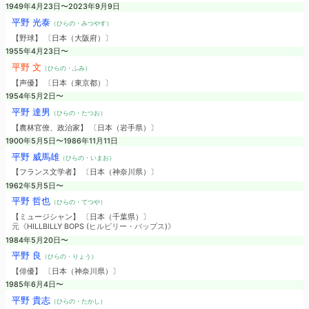
1949年4月23日〜2023年9月9日
平野 光泰
（ひらの・みつやす）
【野球】 〔日本（大阪府）〕
1955年4月23日〜
平野 文
（ひらの・ふみ）
【声優】 〔日本（東京都）〕
1954年5月2日〜
平野 達男
（ひらの・たつお）
【農林官僚、政治家】 〔日本（岩手県）〕
1900年5月5日〜1986年11月11日
平野 威馬雄
（ひらの・いまお）
【フランス文学者】 〔日本（神奈川県）〕
1962年5月5日〜
平野 哲也
（ひらの・てつや）
【ミュージシャン】 〔日本（千葉県）〕
元《HILLBILLY BOPS (ヒルビリー・バップス)》
1984年5月20日〜
平野 良
（ひらの・りょう）
【俳優】 〔日本（神奈川県）〕
1985年6月4日〜
平野 貴志
（ひらの・たかし）