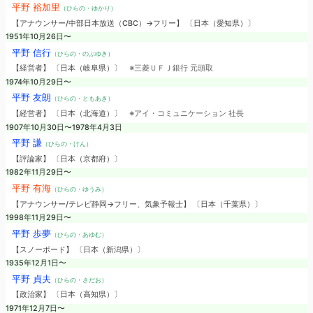
平野 裕加里
（ひらの・ゆかり）
【アナウンサー/中部日本放送（CBC）→フリー】 〔日本（愛知県）〕
1951年10月26日〜
平野 信行
（ひらの・のぶゆき）
【経営者】 〔日本（岐阜県）〕
※三菱ＵＦＪ銀行 元頭取
1974年10月29日〜
平野 友朗
（ひらの・ともあき）
【経営者】 〔日本（北海道）〕
※アイ・コミュニケーション 社長
1907年10月30日〜1978年4月3日
平野 謙
（ひらの・けん）
【評論家】 〔日本（京都府）〕
1982年11月29日〜
平野 有海
（ひらの・ゆうみ）
【アナウンサー/テレビ静岡→フリー、気象予報士】 〔日本（千葉県）〕
1998年11月29日〜
平野 歩夢
（ひらの・あゆむ）
【スノーボード】 〔日本（新潟県）〕
1935年12月1日〜
平野 貞夫
（ひらの・さだお）
【政治家】 〔日本（高知県）〕
1971年12月7日〜