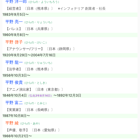
平野 洋一郎
（ひらの・よういちろう）
【経営者】 〔日本（熊本県）〕
※インフォテリア 創業者・社長
1983年9月5日〜
平野 亮一
（ひらの・りょういち）
【バレエ】 〔日本（兵庫県）〕
1960年9月8日〜
平野 啓子
（ひらの・けいこ）
【アナウンサー/フリー】 〔日本（静岡県）〕
1920年9月29日〜2004年7月16日
平野 龍一
（ひらの・りゅういち）
【法学者】 〔日本（熊本県）〕
1956年10月3日〜
平野 俊貴
（ひらの・としき）
【アニメ演出家】 〔日本（東京都）〕
1846年10月4日
〜1892年12月3日
（弘化3年8月14日）
平野 富二
（ひらの・とみじ）
【実業家】 〔日本（長崎県）〕
1987年10月8日〜
平野 綾
（ひらの・あや）
【声優、歌手】 〔日本（愛知県）〕
1966年10月21日〜