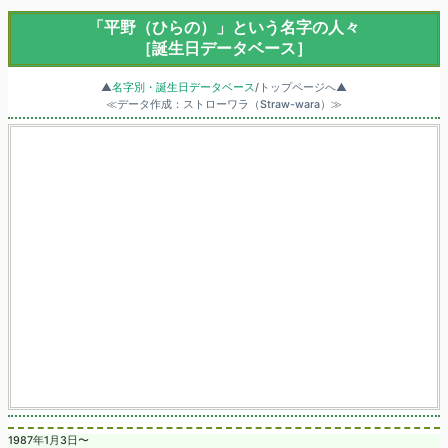
「平野（ひらの）」という名字の人々
［誕生日データベース］
▲
名字別・誕生日データベース
/トップページへ▲
≪データ作成：ストローワラ（Straw-wara）≫
1987年1月3日〜