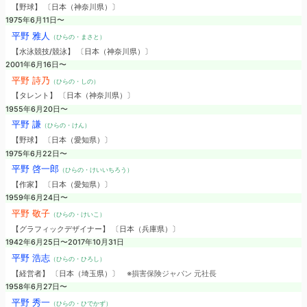
【野球】 〔日本（神奈川県）〕
1975年6月11日〜
平野 雅人
（ひらの・まさと）
【水泳競技/競泳】 〔日本（神奈川県）〕
2001年6月16日〜
平野 詩乃
（ひらの・しの）
【タレント】 〔日本（神奈川県）〕
1955年6月20日〜
平野 謙
（ひらの・けん）
【野球】 〔日本（愛知県）〕
1975年6月22日〜
平野 啓一郎
（ひらの・けいいちろう）
【作家】 〔日本（愛知県）〕
1959年6月24日〜
平野 敬子
（ひらの・けいこ）
【グラフィックデザイナー】 〔日本（兵庫県）〕
1942年6月25日〜2017年10月31日
平野 浩志
（ひらの・ひろし）
【経営者】 〔日本（埼玉県）〕
※損害保険ジャパン 元社長
1958年6月27日〜
平野 秀一
（ひらの・ひでかず）