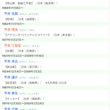
【登山家、制御工学者】 〔日本（岐阜県）〕
1966年11月8日〜
平井 光親
（ひらい・みつちか）
【野球】 〔日本（福岡県）〕
1982年11月15日〜
平井 理央
（ひらい・りお）
【アナウンサー/フジテレビ→フリー】 〔日本（東京都）〕
1977年11月21日〜
平井 三智栄
（ひらい・みちえ）
【女優】 〔日本（京都府）〕
1931年11月22日〜2009年7月16日
平井 卓志
（ひらい・たくし）
【政治家】 〔日本（香川県）〕
1924年12月4日〜2009年1月3日
平井 謙介
（ひらい・けんすけ）
【経営者】 〔日本（長崎県）〕
※九州商船 元社長
1987年12月4日〜
平井 将生
（ひらい・しょうき）
【サッカー】 〔日本（徳島県）〕
1911年12月10日〜2005年2月24日
平井 正穂
（ひらい・まさお）