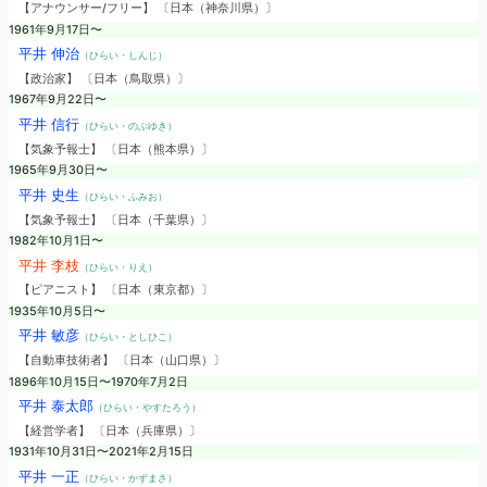
【アナウンサー/フリー】 〔日本（神奈川県）〕
1961年9月17日〜
平井 伸治
（ひらい・しんじ）
【政治家】 〔日本（鳥取県）〕
1967年9月22日〜
平井 信行
（ひらい・のぶゆき）
【気象予報士】 〔日本（熊本県）〕
1965年9月30日〜
平井 史生
（ひらい・ふみお）
【気象予報士】 〔日本（千葉県）〕
1982年10月1日〜
平井 李枝
（ひらい・りえ）
【ピアニスト】 〔日本（東京都）〕
1935年10月5日〜
平井 敏彦
（ひらい・としひこ）
【自動車技術者】 〔日本（山口県）〕
1896年10月15日〜1970年7月2日
平井 泰太郎
（ひらい・やすたろう）
【経営学者】 〔日本（兵庫県）〕
1931年10月31日〜2021年2月15日
平井 一正
（ひらい・かずまさ）