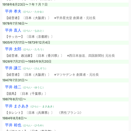
1918年6月23日〜？年？月？日
平井 孝夫
（ひらい・たかお）
【経営者】 〔日本（大阪府）〕
※平井星光堂 創業者・元社長
1978年7月16日〜
平井 直人
（ひらい・なおと）
【サッカー】 〔日本（京都府）〕
1905年7月17日〜1973年12月4日
平井 太郎
（ひらい・たろう）
【経営者、政治家】 〔日本（香川県）〕
※西日本放送、四国新聞社 元社長
1926年7月21日〜1985年9月20日
平井 謙三
（ひらい・けんぞう）
【経営者】 〔日本（大阪府）〕
※マツヤデンキ 創業者・元社長
1947年7月31日〜
平井 雄二
（ひらい・ゆうじ）
【競馬】 〔日本（千葉県）〕
1987年8月1日〜
平井 まさあき
（ひらい・まさあき）
【タレント】 〔日本（兵庫県）〕
《男性ブランコ》
1984年8月8日〜
平井 裕也
（ひらい・ひろや）