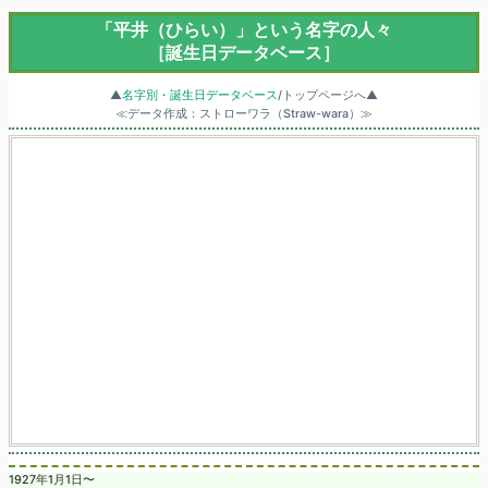
「平井（ひらい）」という名字の人々
［誕生日データベース］
▲
名字別・誕生日データベース
/トップページへ▲
≪データ作成：ストローワラ（Straw-wara）≫
1927年1月1日〜