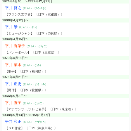
1921年4月10日〜1992年12月27日
平井 啓之
（ひらい・ひろゆき）
【フランス文学者】 〔日本（京都府）〕
1968年4月12日〜
平井 景
（ひらい・けい）
【ミュージシャン】 〔日本（奈良県）〕
1984年4月15日〜
平井 香菜子
（ひらい・かなこ）
【バレーボール】 〔日本（三重県）〕
1970年4月16日〜
平井 菜水
（ひらい・なみ）
【歌手】 〔日本（福岡県）〕
1975年4月21日〜
平井 正史
（ひらい・まさふみ）
【野球】 〔日本（愛媛県）〕
1966年5月8日〜
平井 直子
（ひらい・なおこ）
【アナウンサー/テレビ岩手】 〔日本（東京都）〕
1938年5月13日〜2015年1月17日
平井 和正
（ひらい・かずまさ）
【ＳＦ作家】 〔日本（神奈川県）〕