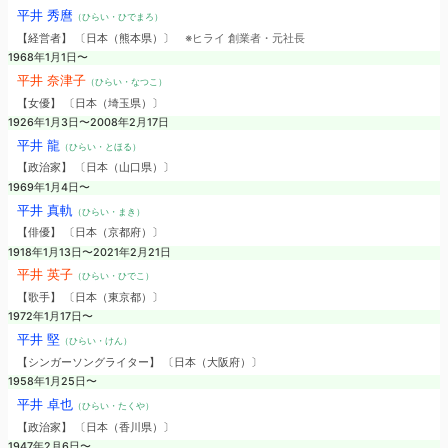
平井 秀麿
（ひらい・ひでまろ）
【経営者】 〔日本（熊本県）〕
※ヒライ 創業者・元社長
1968年1月1日〜
平井 奈津子
（ひらい・なつこ）
【女優】 〔日本（埼玉県）〕
1926年1月3日〜2008年2月17日
平井 龍
（ひらい・とほる）
【政治家】 〔日本（山口県）〕
1969年1月4日〜
平井 真軌
（ひらい・まき）
【俳優】 〔日本（京都府）〕
1918年1月13日〜2021年2月21日
平井 英子
（ひらい・ひでこ）
【歌手】 〔日本（東京都）〕
1972年1月17日〜
平井 堅
（ひらい・けん）
【シンガーソングライター】 〔日本（大阪府）〕
1958年1月25日〜
平井 卓也
（ひらい・たくや）
【政治家】 〔日本（香川県）〕
1947年2月6日〜