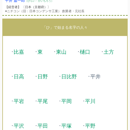
平井 嘉一郎
（ひらい・かいちろう）
【経営者】 〔日本（京都府）〕
※ニチコン（旧：日本コンデンサ工業） 創業者・元社長
「ひ」で始まる名字の人々
･
比嘉
･
東
･
東山
･
樋口
･
土方
･
日高
･
日野
･
日比野
･平井
･
平岩
･
平尾
･
平岡
･
平川
･
平沢
･
平田
･
平塚
･
平野