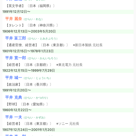
【英文学者】 〔日本（福岡県）〕
1991年12月12日〜
平井 麗奈
（ひらい・れな）
【タレント】 〔日本（神奈川県）〕
1906年12月13日〜2003年5月20日
平井 富三郎
（ひらい・とみさぶろう）
【通産官僚、経営者】 〔日本（東京都）〕
※新日本製鉄 元社長
1901年12月15日〜1978年1月23日
平井 寛一郎
（ひらい・かんいちろう）
【経営者】 〔日本（京都府）〕
※東北電力 元社長
1922年12月15日〜1999年7月29日
平井 城一
（ひらい・じょういち）
【政治家】 〔日本（香川県）〕
1991年12月20日〜
平井 克典
（ひらい・かつのり）
【野球】 〔日本（愛知県）〕
1960年12月22日〜
平井 一夫
（ひらい・かずお）
【経営者】 〔日本（東京都）〕
※ソニー 元社長
1907年12月24日〜2001年1月20日