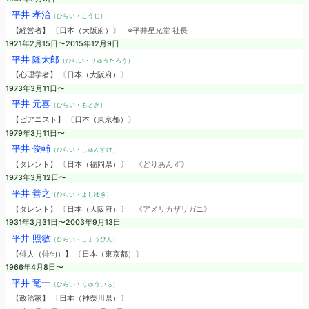
平井 孝治
（ひらい・こうじ）
【経営者】 〔日本（大阪府）〕
※平井星光堂 社長
1921年2月15日〜2015年12月9日
平井 隆太郎
（ひらい・りゅうたろう）
【心理学者】 〔日本（大阪府）〕
1973年3月11日〜
平井 元喜
（ひらい・もとき）
【ピアニスト】 〔日本（東京都）〕
1979年3月11日〜
平井 俊輔
（ひらい・しゅんすけ）
【タレント】 〔日本（福岡県）〕
《どりあんず》
1973年3月12日〜
平井 善之
（ひらい・よしゆき）
【タレント】 〔日本（大阪府）〕
《アメリカザリガニ》
1931年3月31日〜2003年9月13日
平井 照敏
（ひらい・しょうびん）
【俳人（俳句）】 〔日本（東京都）〕
1966年4月8日〜
平井 竜一
（ひらい・りゅういち）
【政治家】 〔日本（神奈川県）〕