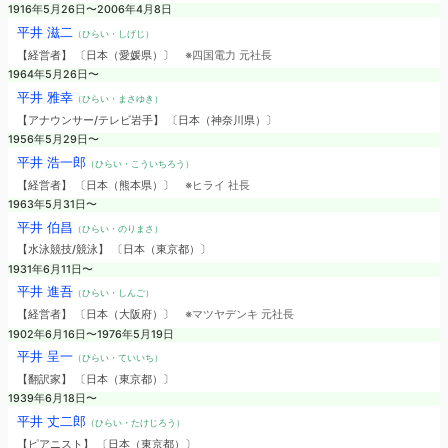
1916年5月26日〜2006年4月8日
平井 滋二
（ひらい・しげじ）
【経営者】 〔日本（愛媛県）〕
※四国電力 元社長
1964年5月26日〜
平井 雅幸
（ひらい・まさゆき）
【アナウンサー/テレビ岩手】 〔日本（神奈川県）〕
1956年5月29日〜
平井 浩一郎
（ひらい・こういちろう）
【経営者】 〔日本（熊本県）〕
※ヒライ 社長
1963年5月31日〜
平井 伯昌
（ひらい・のりまさ）
【水泳競技/競泳】 〔日本（東京都）〕
1931年6月11日〜
平井 進吾
（ひらい・しんご）
【経営者】 〔日本（大阪府）〕
※マツヤデンキ 元社長
1902年6月16日〜1976年5月19日
平井 呈一
（ひらい・ていいち）
【翻訳家】 〔日本（東京都）〕
1939年6月18日〜
平井 丈二郎
（ひらい・たけじろう）
【ピアニスト】 〔日本（東京都）〕