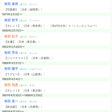
有田 泰而
（ありた・たいじ）
【写真家】 〔日本（福岡県）〕
1971年2月3日〜
有田 哲平
（ありた・てっぺい）
【タレント】 〔日本（熊本県）〕
《海砂利水魚》→《くりぃむしちゅー》
1940年2月11日〜
有田 紀子
（ありた・のりこ）
【女優】 〔日本（東京都）〕
1952年2月20日〜
有田 芳生
（ありた・よしふ）
【ジャーナリスト】 〔日本（京都府）〕
1989年3月21日〜
有田 隆平
（ありた・りゅうへい）
【ラグビー】 〔日本（山梨県）〕
1983年4月4日〜
有田 気恵
（ありた・きえ）
【タレント】 〔日本（東京都）〕
1901年4月30日〜1986年2月9日
有田 喜一
（ありた・きいち）
【政治家】 〔日本（兵庫県）〕
1991年6月24日〜