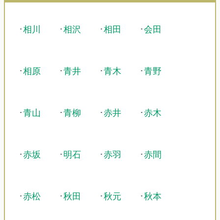
･
相川
･
相沢
･
相田
･
会田
･
相原
･
青井
･
青木
･
青野
･
青山
･
青柳
･
赤井
･
赤木
･
赤坂
･
明石
･
赤羽
･
赤間
･
赤松
･
秋田
･
秋元
･
秋本