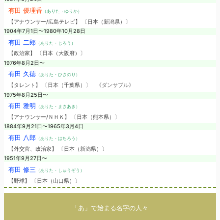
有田 優理香
（ありた・ゆりか）
【アナウンサー/広島テレビ】 〔日本（新潟県）〕
1904年7月1日〜1980年10月28日
有田 二郎
（ありた・じろう）
【政治家】 〔日本（大阪府）〕
1976年8月2日〜
有田 久徳
（ありた・ひさのり）
【タレント】 〔日本（千葉県）〕
《ダンサブル》
1975年8月25日〜
有田 雅明
（ありた・まさあき）
【アナウンサー/ＮＨＫ】 〔日本（熊本県）〕
1884年9月21日〜1965年3月4日
有田 八郎
（ありた・はちろう）
【外交官、政治家】 〔日本（新潟県）〕
1951年9月27日〜
有田 修三
（ありた・しゅうぞう）
【野球】 〔日本（山口県）〕
「あ」で始まる名字の人々