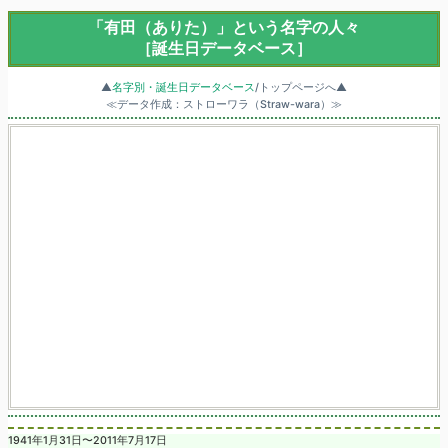
「有田（ありた）」という名字の人々
［誕生日データベース］
▲
名字別・誕生日データベース
/トップページへ▲
≪データ作成：ストローワラ（Straw-wara）≫
1941年1月31日〜2011年7月17日