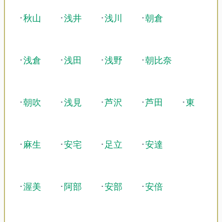
･
秋山
･
浅井
･
浅川
･
朝倉
･
浅倉
･
浅田
･
浅野
･
朝比奈
･
朝吹
･
浅見
･
芦沢
･
芦田
･
東
･
麻生
･
安宅
･
足立
･
安達
･
渥美
･
阿部
･
安部
･
安倍