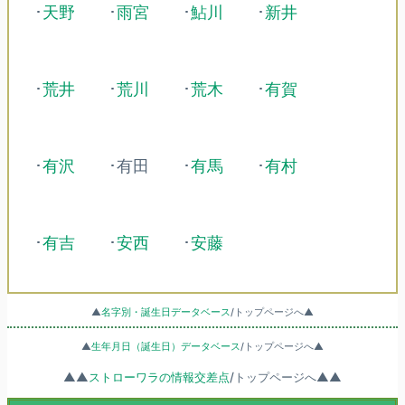
･
天野
･
雨宮
･
鮎川
･
新井
･
荒井
･
荒川
･
荒木
･
有賀
･
有沢
･有田
･
有馬
･
有村
･
有吉
･
安西
･
安藤
▲
名字別・誕生日データベース
/トップページへ▲
▲
生年月日（誕生日）データベース
/トップページへ▲
▲▲
ストローワラの情報交差点
/トップページへ▲▲