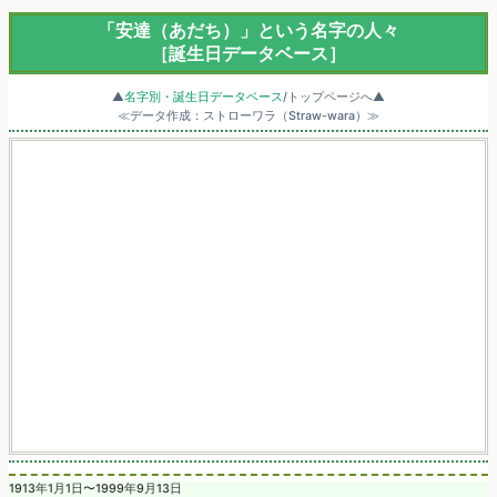
「安達（あだち）」という名字の人々
［誕生日データベース］
▲
名字別・誕生日データベース
/トップページへ▲
≪データ作成：ストローワラ（Straw-wara）≫
1913年1月1日〜1999年9月13日