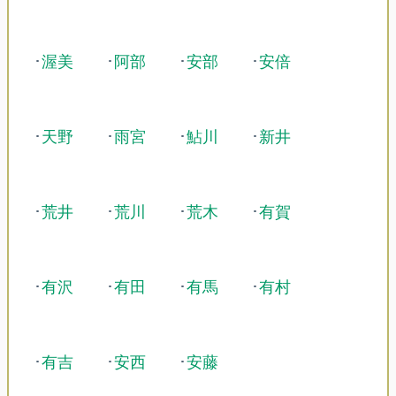
･
渥美
･
阿部
･
安部
･
安倍
･
天野
･
雨宮
･
鮎川
･
新井
･
荒井
･
荒川
･
荒木
･
有賀
･
有沢
･
有田
･
有馬
･
有村
･
有吉
･
安西
･
安藤