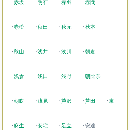
･
赤坂
･
明石
･
赤羽
･
赤間
･
赤松
･
秋田
･
秋元
･
秋本
･
秋山
･
浅井
･
浅川
･
朝倉
･
浅倉
･
浅田
･
浅野
･
朝比奈
･
朝吹
･
浅見
･
芦沢
･
芦田
･
東
･
麻生
･
安宅
･
足立
･安達