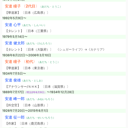
安達 瞳子 〈2代目〉
（あだち・とうこ）
【華道家】 〔日本（広島県）〕
1992年5月9日〜
安達 心平
（あだち・しんぺい）
【タレント】 〔日本（三重県）〕
1979年5月14日〜
安達 健太郎
（あだち・けんたろう）
【タレント】 〔日本（大阪府）〕
《シュガーライフ》→《カナリア》
1936年6月22日〜2006年3月10日
安達 瞳子 〈初代〉
（あだち・とうこ）
【華道家】 〔日本（東京都）〕
1934年7月5日〜
安達 俊雄
（あだち・としお）
【アナウンサー/ＮＨＫ】 〔日本（滋賀県）〕
1869年7月17日
〜1934年12月28日
（明治2年6月9日）
安達 峰一郎
（あだち・みねいちろう）
【外交官】 〔日本（山形県）〕
1926年7月20日〜2015年6月1日
安達 征一郎
（あだち・せいいちろう）
【作家】 〔日本（鹿児島県）〕