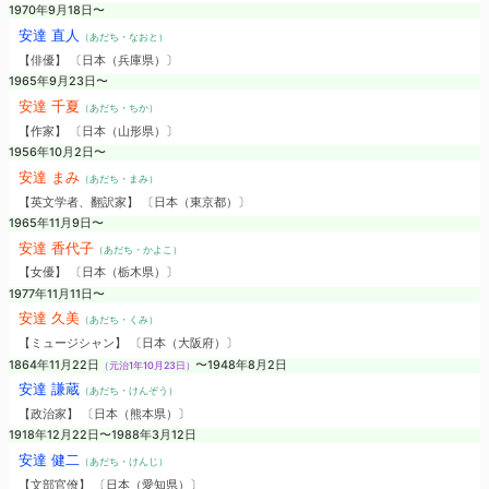
1970年9月18日〜
安達 直人
（あだち・なおと）
【俳優】 〔日本（兵庫県）〕
1965年9月23日〜
安達 千夏
（あだち・ちか）
【作家】 〔日本（山形県）〕
1956年10月2日〜
安達 まみ
（あだち・まみ）
【英文学者、翻訳家】 〔日本（東京都）〕
1965年11月9日〜
安達 香代子
（あだち・かよこ）
【女優】 〔日本（栃木県）〕
1977年11月11日〜
安達 久美
（あだち・くみ）
【ミュージシャン】 〔日本（大阪府）〕
1864年11月22日
〜1948年8月2日
（元治1年10月23日）
安達 謙蔵
（あだち・けんぞう）
【政治家】 〔日本（熊本県）〕
1918年12月22日〜1988年3月12日
安達 健二
（あだち・けんじ）
【文部官僚】 〔日本（愛知県）〕