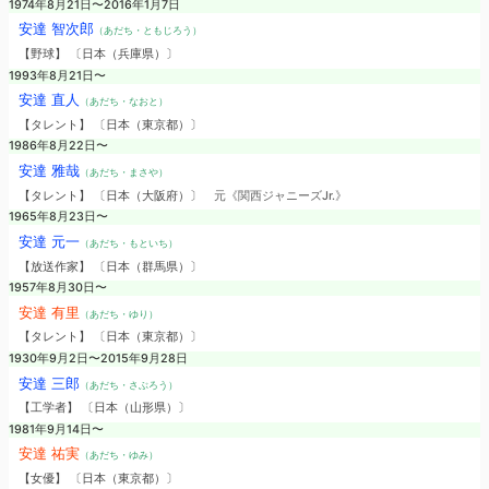
1974年8月21日〜2016年1月7日
安達 智次郎
（あだち・ともじろう）
【野球】 〔日本（兵庫県）〕
1993年8月21日〜
安達 直人
（あだち・なおと）
【タレント】 〔日本（東京都）〕
1986年8月22日〜
安達 雅哉
（あだち・まさや）
【タレント】 〔日本（大阪府）〕
元《関西ジャニーズJr.》
1965年8月23日〜
安達 元一
（あだち・もといち）
【放送作家】 〔日本（群馬県）〕
1957年8月30日〜
安達 有里
（あだち・ゆり）
【タレント】 〔日本（東京都）〕
1930年9月2日〜2015年9月28日
安達 三郎
（あだち・さぶろう）
【工学者】 〔日本（山形県）〕
1981年9月14日〜
安達 祐実
（あだち・ゆみ）
【女優】 〔日本（東京都）〕