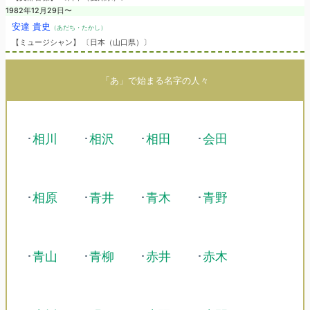
1982年12月29日〜
安達 貴史
（あだち・たかし）
【ミュージシャン】 〔日本（山口県）〕
「あ」で始まる名字の人々
･
相川
･
相沢
･
相田
･
会田
･
相原
･
青井
･
青木
･
青野
･
青山
･
青柳
･
赤井
･
赤木