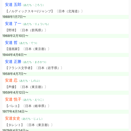
安達 五郎
（あだち・ごろう）
【ノルディックスキー/ジャンプ】 〔日本（北海道）〕
1988年1月7日〜
安達 了一
（あだち・りょういち）
【野球】 〔日本（群馬県）〕
1968年2月10日〜
安達 哲
（あだち・てつ）
【漫画家】 〔日本（東京都）〕
1944年4月6日〜
安達 正勝
（あだち・まさかつ）
【フランス文学者】 〔日本（岩手県）〕
1958年4月7日〜
安達 忍
（あだち・しのぶ）
【声優】 〔日本（東京都）〕
1959年4月12日〜
安達 悦子
（あだち・えつこ）
【バレエ】 〔日本（岐阜県）〕
1977年4月14日〜
安達女史
（あだち・じょし）
【タレント】 〔日本（東京都）〕
1979年4月24日〜