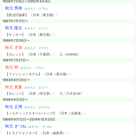
1926年7月6日〜2002年4月4日
秋元 秀雄
（あきもと・ひでお）
【政治評論家】 〔日本（東京都）〕
1987年7月11日〜
秋元 陽太
（あきもと・ようた）
【サッカー】 〔日本（東京都）〕
1988年7月26日〜
秋元 才加
（あきもと・さやか）
【タレント】 〔日本（千葉県）〕
元《AKB48》
1987年7月27日〜
秋元 梢
（あきもと・こずえ）
【ファッションモデル】 〔日本（東京都）〕
1993年8月20日〜
秋元 真夏
（あきもと・まなつ）
【タレント】 〔日本（埼玉県）〕
元《乃木坂46》
1956年9月3日〜
秋元 正博
（あきもと・まさひろ）
【ノルディックスキー/ジャンプ】 〔日本（北海道）〕
1968年9月12日〜2014年10月20日
秋元 きつね
（あきもと・きつね）
【ＣＧクリエイター】 〔日本（福島県）〕