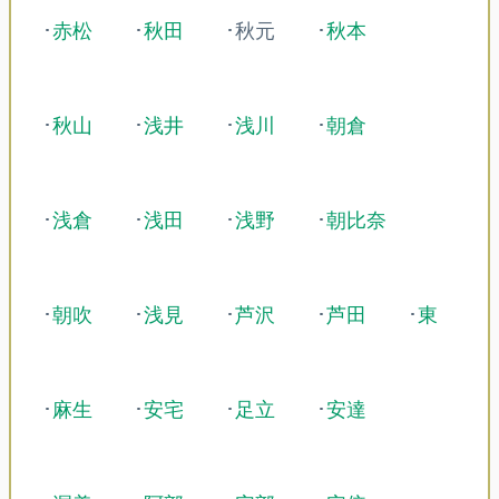
･
赤松
･
秋田
･秋元
･
秋本
･
秋山
･
浅井
･
浅川
･
朝倉
･
浅倉
･
浅田
･
浅野
･
朝比奈
･
朝吹
･
浅見
･
芦沢
･
芦田
･
東
･
麻生
･
安宅
･
足立
･
安達