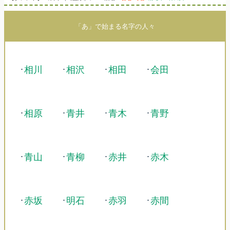
「あ」で始まる名字の人々
･
相川
･
相沢
･
相田
･
会田
･
相原
･
青井
･
青木
･
青野
･
青山
･
青柳
･
赤井
･
赤木
･
赤坂
･
明石
･
赤羽
･
赤間