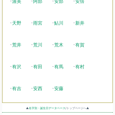
･
渥美
･
阿部
･
安部
･
安倍
･
天野
･
雨宮
･
鮎川
･
新井
･
荒井
･
荒川
･
荒木
･
有賀
･
有沢
･
有田
･
有馬
･
有村
･
有吉
･
安西
･
安藤
▲
名字別・誕生日データベース
/トップページへ▲