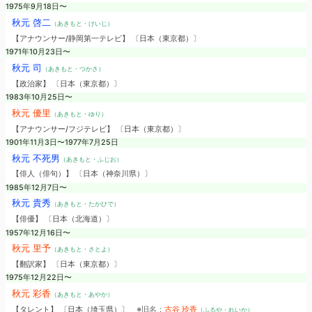
1975年9月18日〜
秋元 啓二
（あきもと・けいじ）
【アナウンサー/静岡第一テレビ】 〔日本（東京都）〕
1971年10月23日〜
秋元 司
（あきもと・つかさ）
【政治家】 〔日本（東京都）〕
1983年10月25日〜
秋元 優里
（あきもと・ゆり）
【アナウンサー/フジテレビ】 〔日本（東京都）〕
1901年11月3日〜1977年7月25日
秋元 不死男
（あきもと・ふじお）
【俳人（俳句）】 〔日本（神奈川県）〕
1985年12月7日〜
秋元 貴秀
（あきもと・たかひで）
【俳優】 〔日本（北海道）〕
1957年12月16日〜
秋元 里予
（あきもと・さとよ）
【翻訳家】 〔日本（東京都）〕
1975年12月22日〜
秋元 彩香
（あきもと・あやか）
【タレント】 〔日本（埼玉県）〕
※旧名：
古谷 玲香
（ふるや・れいか）