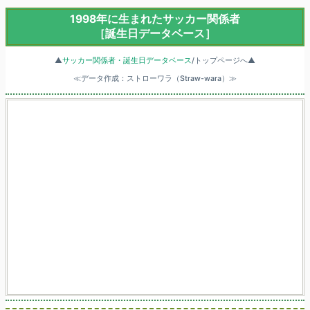
1998年に生まれたサッカー関係者
［誕生日データベース］
▲
サッカー関係者・誕生日データベース
/トップページへ▲
≪データ作成：ストローワラ（Straw-wara）≫