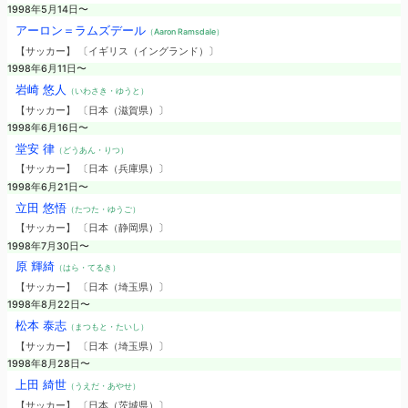
1998年5月14日〜
アーロン＝ラムズデール
（Aaron Ramsdale）
【サッカー】 〔イギリス（イングランド）〕
1998年6月11日〜
岩崎 悠人
（いわさき・ゆうと）
【サッカー】 〔日本（滋賀県）〕
1998年6月16日〜
堂安 律
（どうあん・りつ）
【サッカー】 〔日本（兵庫県）〕
1998年6月21日〜
立田 悠悟
（たつた・ゆうご）
【サッカー】 〔日本（静岡県）〕
1998年7月30日〜
原 輝綺
（はら・てるき）
【サッカー】 〔日本（埼玉県）〕
1998年8月22日〜
松本 泰志
（まつもと・たいし）
【サッカー】 〔日本（埼玉県）〕
1998年8月28日〜
上田 綺世
（うえだ・あやせ）
【サッカー】 〔日本（茨城県）〕