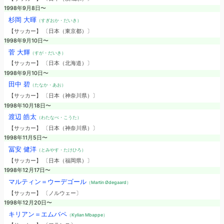
1998年9月8日〜
杉岡 大暉
（すぎおか・だいき）
【サッカー】 〔日本（東京都）〕
1998年9月10日〜
菅 大輝
（すが・だいき）
【サッカー】 〔日本（北海道）〕
1998年9月10日〜
田中 碧
（たなか・あお）
【サッカー】 〔日本（神奈川県）〕
1998年10月18日〜
渡辺 皓太
（わたなべ・こうた）
【サッカー】 〔日本（神奈川県）〕
1998年11月5日〜
冨安 健洋
（とみやす・たけひろ）
【サッカー】 〔日本（福岡県）〕
1998年12月17日〜
マルティン＝ウーデゴール
（Martin Ødegaard）
【サッカー】 〔ノルウェー〕
1998年12月20日〜
キリアン＝エムバペ
（Kylian Mbappe）