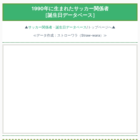
1990年に生まれたサッカー関係者
［誕生日データベース］
▲
サッカー関係者・誕生日データベース
/トップページへ▲
≪データ作成：ストローワラ（Straw-wara）≫