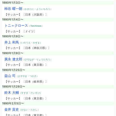
1990年1月3日〜
柿谷 曜一朗
（かきたに・よういちろう）
【サッカー】 〔日本（大阪府）〕
1990年1月4日〜
トニ＝クロース
（Toni Kroos）
【サッカー】 〔ドイツ〕
1990年1月9日〜
井上 和馬
（いのうえ・かずま）
【サッカー】 〔日本（神奈川県）〕
1990年1月9日〜
廣永 遼太郎
（ひろなが・りょうたろう）
【サッカー】 〔日本（東京都）〕
1990年1月25日〜
益山 司
（ますやま・つかさ）
【サッカー】 〔日本（岐阜県）〕
1990年1月29日〜
鈴木 大輔
（すずき・だいすけ）
【サッカー】 〔日本（東京都）〕
1990年2月5日〜
金井 貢史
（かない・たかし）
【サッカー】 〔日本（東京都）〕