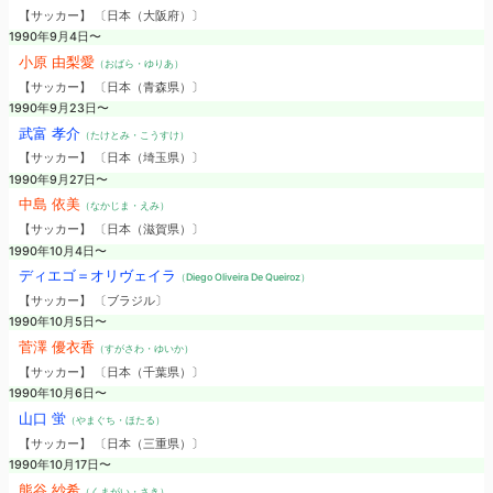
【サッカー】 〔日本（大阪府）〕
1990年9月4日〜
小原 由梨愛
（おばら・ゆりあ）
【サッカー】 〔日本（青森県）〕
1990年9月23日〜
武富 孝介
（たけとみ・こうすけ）
【サッカー】 〔日本（埼玉県）〕
1990年9月27日〜
中島 依美
（なかじま・えみ）
【サッカー】 〔日本（滋賀県）〕
1990年10月4日〜
ディエゴ＝オリヴェイラ
（Diego Oliveira De Queiroz）
【サッカー】 〔ブラジル〕
1990年10月5日〜
菅澤 優衣香
（すがさわ・ゆいか）
【サッカー】 〔日本（千葉県）〕
1990年10月6日〜
山口 蛍
（やまぐち・ほたる）
【サッカー】 〔日本（三重県）〕
1990年10月17日〜
熊谷 紗希
（くまがい・さき）