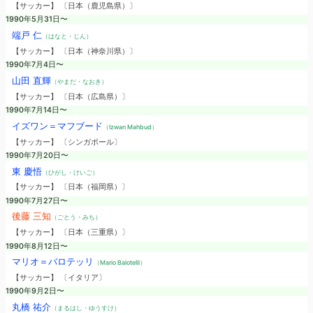
【サッカー】 〔日本（鹿児島県）〕
1990年5月31日〜
端戸 仁
（はなと・じん）
【サッカー】 〔日本（神奈川県）〕
1990年7月4日〜
山田 直輝
（やまだ・なおき）
【サッカー】 〔日本（広島県）〕
1990年7月14日〜
イズワン＝マフブード
（Izwan Mahbud）
【サッカー】 〔シンガポール〕
1990年7月20日〜
東 慶悟
（ひがし・けいご）
【サッカー】 〔日本（福岡県）〕
1990年7月27日〜
後藤 三知
（ごとう・みち）
【サッカー】 〔日本（三重県）〕
1990年8月12日〜
マリオ＝バロテッリ
（Mario Balotelli）
【サッカー】 〔イタリア〕
1990年9月2日〜
丸橋 祐介
（まるはし・ゆうすけ）