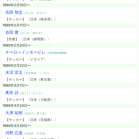
1990年2月10日〜
吉田 智志
（よしだ・さとし）
【サッカー】 〔日本（熊本県）〕
1990年2月17日〜
吉田 豊
（よしだ・ゆたか）
【作家】 〔日本（静岡県）〕
1990年2月20日〜
チーロ＝インモービレ
（Ciro Immobile）
【サッカー】 〔イタリア〕
1990年2月22日〜
水沼 宏太
（みずぬま・こうた）
【サッカー】 〔日本（東京都）〕
1990年3月7日〜
奥井 諒
（おくい・りょう）
【サッカー】 〔日本（大阪府）〕
1990年3月24日〜
大津 祐樹
（おおつ・ゆうき）
【サッカー】 〔日本（茨城県）〕
1990年3月30日〜
河野 広貴
（かわの・ひろき）