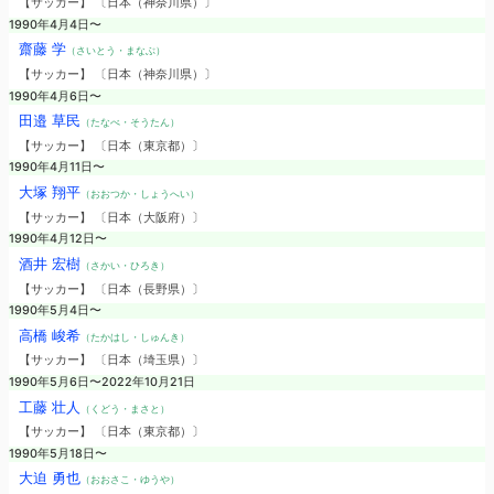
【サッカー】 〔日本（神奈川県）〕
1990年4月4日〜
齋藤 学
（さいとう・まなぶ）
【サッカー】 〔日本（神奈川県）〕
1990年4月6日〜
田邉 草民
（たなべ・そうたん）
【サッカー】 〔日本（東京都）〕
1990年4月11日〜
大塚 翔平
（おおつか・しょうへい）
【サッカー】 〔日本（大阪府）〕
1990年4月12日〜
酒井 宏樹
（さかい・ひろき）
【サッカー】 〔日本（長野県）〕
1990年5月4日〜
高橋 峻希
（たかはし・しゅんき）
【サッカー】 〔日本（埼玉県）〕
1990年5月6日〜2022年10月21日
工藤 壮人
（くどう・まさと）
【サッカー】 〔日本（東京都）〕
1990年5月18日〜
大迫 勇也
（おおさこ・ゆうや）