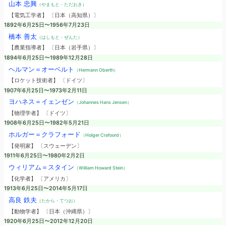
山本 忠興
（やまもと・ただおき）
【電気工学者】 〔日本（高知県）〕
1892年6月25日〜1956年7月23日
橋本 善太
（はしもと・ぜんた）
【農業指導者】 〔日本（岩手県）〕
1894年6月25日〜1989年12月28日
ヘルマン＝オーベルト
（Hermann Oberth）
【ロケット技術者】 〔ドイツ〕
1907年6月25日〜1973年2月11日
ヨハネス＝イェンゼン
（Johannes Hans Jensen）
【物理学者】 〔ドイツ〕
1908年6月25日〜1982年5月21日
ホルガー＝クラフォード
（Holger Crafoord）
【発明家】 〔スウェーデン〕
1911年6月25日〜1980年2月2日
ウィリアム＝スタイン
（William Howard Stein）
【化学者】 〔アメリカ〕
1913年6月25日〜2014年5月17日
高良 鉄夫
（たから・てつお）
【動物学者】 〔日本（沖縄県）〕
1920年6月25日〜2012年12月20日