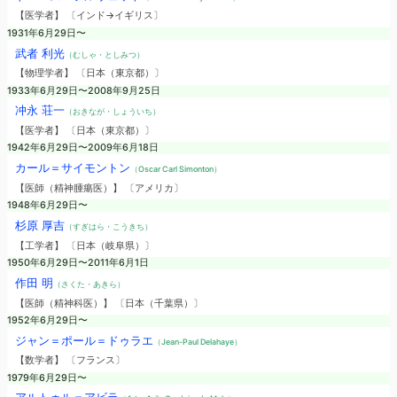
【医学者】 〔インド→イギリス〕
1931年6月29日〜
武者 利光
（むしゃ・としみつ）
【物理学者】 〔日本（東京都）〕
1933年6月29日〜2008年9月25日
冲永 荘一
（おきなが・しょういち）
【医学者】 〔日本（東京都）〕
1942年6月29日〜2009年6月18日
カール＝サイモントン
（Oscar Carl Simonton）
【医師（精神腫瘍医）】 〔アメリカ〕
1948年6月29日〜
杉原 厚吉
（すぎはら・こうきち）
【工学者】 〔日本（岐阜県）〕
1950年6月29日〜2011年6月1日
作田 明
（さくた・あきら）
【医師（精神科医）】 〔日本（千葉県）〕
1952年6月29日〜
ジャン＝ポール＝ドゥラエ
（Jean-Paul Delahaye）
【数学者】 〔フランス〕
1979年6月29日〜