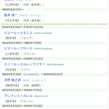
【心理学者】 〔日本（岐阜県）〕
1965年6月27日〜
阪本 成一
（さかもと・せいいち）
【天文学者】 〔日本（東京都）〕
1675年6月28日〜1757年11月27日
ピエール＝ルモニエ
（Pierre Lemonnier）
【数学者】 〔イタリア〕
1824年6月28日〜1880年7月9日
ピエール＝ブローカ
（Pierre Paul Broca）
【人類学者】 〔フランス〕
1825年6月28日〜1909年1月22日
エミール＝エルレンマイヤー
（Emil Erlenmeyer）
【化学者】 〔ドイツ〕
1862年6月28日
〜1944年6月22日
（文久2年6月2日）
水野 敏之丞
（みずの・としのじょう）
【物理学者】 〔日本（福岡県）〕
1873年6月28日〜1944年11月5日
アレクシス＝カレル
（Alexis Carrel）
【医学者】 〔フランス〕
1875年6月28日〜1941年7月26日