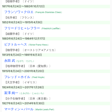
【植物学者】 〔ドイツ〕
1817年6月24日〜1883年10月12日
フランソワ＝クロエ
（François Stanislas Cloez）
【化学者】 〔フランス〕
1852年6月24日〜1915年4月9日
フリードリヒ＝レフラー
（Friedrich Loeffler）
【細菌学者】 〔ドイツ〕
1883年6月24日〜1964年12月17日
ビクトル＝ヘス
（Victor Franz Hess）
【物理学者】 〔オーストリア→アメリカ〕
1913年6月24日〜1991年6月3日
永田 武
（ながた・たけし）
【地球物理学者】 〔日本（愛知県）〕
1915年6月24日〜2001年8月20日
フレッド＝ホイル
（Fred Hoyle）
【天文学者】 〔イギリス〕
1924年6月24日〜2017年1月26日
富澤 純一
（とみざわ・じゅんいち）
【分子生物学者】 〔日本（東京都）〕
1927年6月24日〜2014年9月30日
マーティン＝パール
（Martin Lewis Perl）