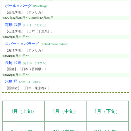
ポール＝バーグ
（Paul Berg）
【生化学者】 〔アメリカ〕
1927年6月30日〜2018年12月30日
詫摩 武俊
（たくま・たけとし）
【心理学者】 〔日本（千葉県）〕
1942年6月30日〜
ロバート＝バラード
（Robert Duane Ballard）
【海洋学者】 〔アメリカ〕
1958年6月30日〜
長尾 和宏
（ながお・かずひろ）
【医師】 〔日本（香川県）〕
1966年6月30日〜
水島 昇
（みずしま・のぼる）
【医学者】 〔日本（東京都）〕
1月（上旬）
1月（中旬）
1月（下旬）