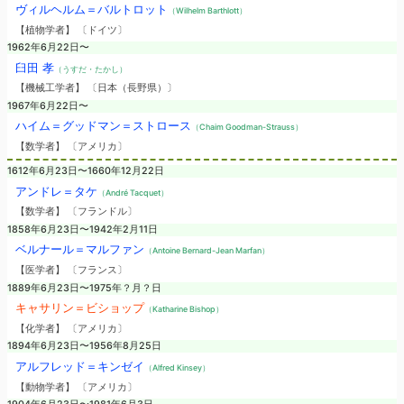
ヴィルヘルム＝バルトロット
（Wilhelm Barthlott）
【植物学者】 〔ドイツ〕
1962年6月22日〜
臼田 孝
（うすだ・たかし）
【機械工学者】 〔日本（長野県）〕
1967年6月22日〜
ハイム＝グッドマン＝ストロース
（Chaim Goodman-Strauss）
【数学者】 〔アメリカ〕
1612年6月23日〜1660年12月22日
アンドレ＝タケ
（André Tacquet）
【数学者】 〔フランドル〕
1858年6月23日〜1942年2月11日
ベルナール＝マルファン
（Antoine Bernard-Jean Marfan）
【医学者】 〔フランス〕
1889年6月23日〜1975年？月？日
キャサリン＝ビショップ
（Katharine Bishop）
【化学者】 〔アメリカ〕
1894年6月23日〜1956年8月25日
アルフレッド＝キンゼイ
（Alfred Kinsey）
【動物学者】 〔アメリカ〕