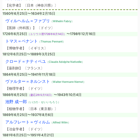
【化学者】 〔日本（神奈川県）〕
1560年6月25日〜1634年2月15日
ヴィルヘルム＝ファブリ
（Wilhelm Fabry）
【医師（外科医）】 〔ドイツ〕
1726年6月25日
〜1798年12月16日
（ユリウス暦1726年6月14日）
トマス＝ペナント
（Thomas Pennant）
【博物学者】 〔イギリス〕
1812年6月25日〜1889年3月25日
クロード＝ナティベユ
（Claude Adolphe Nativelle）
【薬剤師】 〔フランス〕
1864年6月25日〜1941年11月18日
ヴァルター＝ネルンスト
（Walter Hermann Nernst）
【物理学者】 〔ドイツ〕
1866年6月25日
〜1943年10月4日
（慶応2年5月13日）
池野 成一郎
（いけの・せいいちろう）
【植物学者】 〔日本（東京都）〕
1869年6月25日〜1937年8月6日
アルフレート＝ヴィルム
（Alfred Wilm）
【冶金学者】 〔ドイツ〕
1881年6月25日〜1951年4月21日