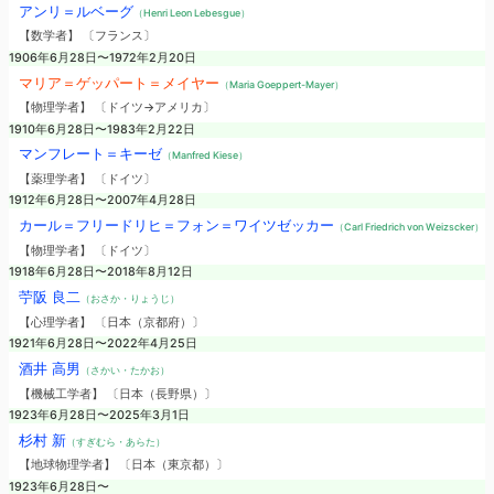
アンリ＝ルベーグ
（Henri Leon Lebesgue）
【数学者】 〔フランス〕
1906年6月28日〜1972年2月20日
マリア＝ゲッパート＝メイヤー
（Maria Goeppert-Mayer）
【物理学者】 〔ドイツ→アメリカ〕
1910年6月28日〜1983年2月22日
マンフレート＝キーゼ
（Manfred Kiese）
【薬理学者】 〔ドイツ〕
1912年6月28日〜2007年4月28日
カール＝フリードリヒ＝フォン＝ワイツゼッカー
（Carl Friedrich von Weizscker）
【物理学者】 〔ドイツ〕
1918年6月28日〜2018年8月12日
苧阪 良二
（おさか・りょうじ）
【心理学者】 〔日本（京都府）〕
1921年6月28日〜2022年4月25日
酒井 高男
（さかい・たかお）
【機械工学者】 〔日本（長野県）〕
1923年6月28日〜2025年3月1日
杉村 新
（すぎむら・あらた）
【地球物理学者】 〔日本（東京都）〕
1923年6月28日〜