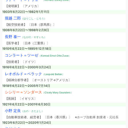
【発明家】 〔アメリカ〕
1903年6月22日〜1982年1月11日
堀越 二郎
（ほりこし・じろう）
【航空技術者】 〔日本（群馬県）〕
1906年6月22日〜1998年2月9日
長野 泰一
（ながの・やすいち）
【医学者】 〔日本（三重県）〕
1910年6月22日〜1995年12月18日
コンラート＝ツーゼ
（Konrad Ernst Otto Zuse）
【技術者】 〔ドイツ〕
1916年6月22日〜2000年3月24日
レオポルド＝ベラック
（Leopold Bellak）
【精神分析学者】 〔オーストリア→アメリカ〕
1918年6月22日〜2005年7月14日
シシリー＝ソンダース
（Cicely Mary Saunders）
【医師】 〔イギリス〕
1921年6月22日〜2001年6月30日
小野 定良
（おの・さだよし）
【自動車技術者、経営者】 〔日本（香川県）〕
※ホープ自動車 創業者・元社長
1923年6月22日〜2020年1月24日