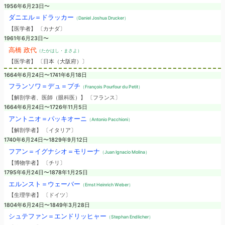
1956年6月23日〜
ダニエル＝ドラッカー
（Daniel Joshua Drucker）
【医学者】 〔カナダ〕
1961年6月23日〜
高橋 政代
（たかはし・まさよ）
【医学者】 〔日本（大阪府）〕
1664年6月24日〜1741年6月18日
フランソワ＝デュ＝プチ
（François Pourfour du Petit）
【解剖学者、医師（眼科医）】 〔フランス〕
1664年6月24日〜1726年11月5日
アントニオ＝パッキオーニ
（Antonio Pacchioni）
【解剖学者】 〔イタリア〕
1740年6月24日〜1829年9月12日
フアン＝イグナシオ＝モリーナ
（Juan Ignacio Molina）
【博物学者】 〔チリ〕
1795年6月24日〜1878年1月25日
エルンスト＝ウェーバー
（Ernst Heinrich Weber）
【生理学者】 〔ドイツ〕
1804年6月24日〜1849年3月28日
シュテファン＝エンドリッヒャー
（Stephan Endlicher）