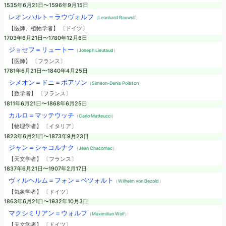
1535年6月21日〜1596年9月15日
レオンハルト＝ラウヴォルフ
（Leonhard Rauwolf）
【医師、植物学者】 〔ドイツ〕
1703年6月21日〜1780年12月6日
ジョセフ＝リュートー
（Joseph Lieutaud）
【医師】 〔フランス〕
1781年6月21日〜1840年4月25日
シメオン＝ドニ＝ポアソン
（Simeon-Denis Poisson）
【数学者】 〔フランス〕
1811年6月21日〜1868年6月25日
カルロ＝マッテウッチ
（Carlo Matteucci）
【物理学者】 〔イタリア〕
1823年6月21日〜1873年9月23日
ジャン＝シャコルナク
（Jean Chacornac）
【天文学者】 〔フランス〕
1837年6月21日〜1907年2月17日
ヴィルヘルム＝フォン＝ベツォルト
（Wilhelm von Bezold）
【気象学者】 〔ドイツ〕
1863年6月21日〜1932年10月3日
マクシミリアン＝ウォルフ
（Maximilian Wolf）
【天文学者】 〔ドイツ〕