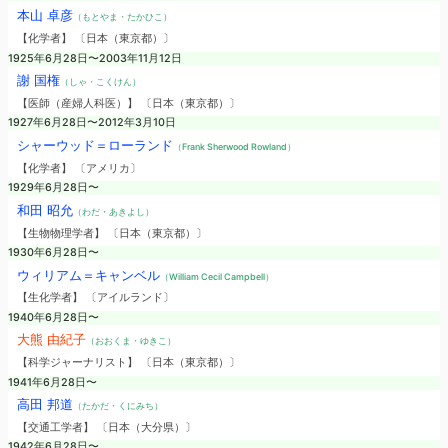
本山 卓彦
（もとやま・たかひこ）
【化学者】 〔日本（東京都）〕
1925年6月28日〜2003年11月12日
謝 国権
（しゃ・こくけん）
【医師（産婦人科医）】 〔日本（東京都）〕
1927年6月28日〜2012年3月10日
シャーウッド＝ローランド
（Frank Sherwood Rowland）
【化学者】 〔アメリカ〕
1929年6月28日〜
和田 昭允
（わだ・あきよし）
【生物物理学者】 〔日本（東京都）〕
1930年6月28日〜
ウィリアム＝キャンベル
（William Cecil Campbell）
【生化学者】 〔アイルランド〕
1940年6月28日〜
大熊 由紀子
（おおくま・ゆきこ）
【科学ジャーナリスト】 〔日本（東京都）〕
1941年6月28日〜
高田 邦道
（たかだ・くにみち）
【交通工学者】 〔日本（大分県）〕
1942年6月28日〜