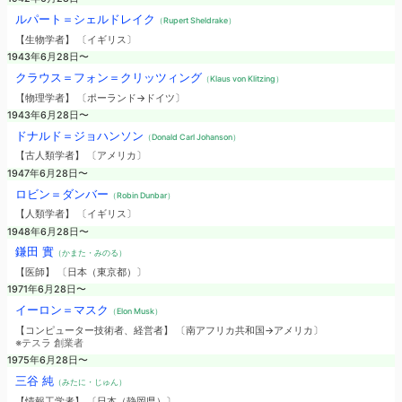
ルパート＝シェルドレイク
（Rupert Sheldrake）
【生物学者】 〔イギリス〕
1943年6月28日〜
クラウス＝フォン＝クリッツィング
（Klaus von Klitzing）
【物理学者】 〔ポーランド→ドイツ〕
1943年6月28日〜
ドナルド＝ジョハンソン
（Donald Carl Johanson）
【古人類学者】 〔アメリカ〕
1947年6月28日〜
ロビン＝ダンバー
（Robin Dunbar）
【人類学者】 〔イギリス〕
1948年6月28日〜
鎌田 實
（かまた・みのる）
【医師】 〔日本（東京都）〕
1971年6月28日〜
イーロン＝マスク
（Elon Musk）
【コンピューター技術者、経営者】 〔南アフリカ共和国→アメリカ〕
※テスラ 創業者
1975年6月28日〜
三谷 純
（みたに・じゅん）
【情報工学者】 〔日本（静岡県）〕