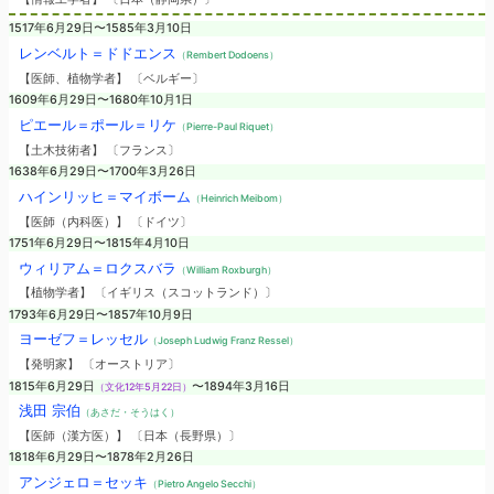
1517年6月29日〜1585年3月10日
レンベルト＝ドドエンス
（Rembert Dodoens）
【医師、植物学者】 〔ベルギー〕
1609年6月29日〜1680年10月1日
ピエール＝ポール＝リケ
（Pierre-Paul Riquet）
【土木技術者】 〔フランス〕
1638年6月29日〜1700年3月26日
ハインリッヒ＝マイボーム
（Heinrich Meibom）
【医師（内科医）】 〔ドイツ〕
1751年6月29日〜1815年4月10日
ウィリアム＝ロクスバラ
（William Roxburgh）
【植物学者】 〔イギリス（スコットランド）〕
1793年6月29日〜1857年10月9日
ヨーゼフ＝レッセル
（Joseph Ludwig Franz Ressel）
【発明家】 〔オーストリア〕
1815年6月29日
〜1894年3月16日
（文化12年5月22日）
浅田 宗伯
（あさだ・そうはく）
【医師（漢方医）】 〔日本（長野県）〕
1818年6月29日〜1878年2月26日
アンジェロ＝セッキ
（Pietro Angelo Secchi）