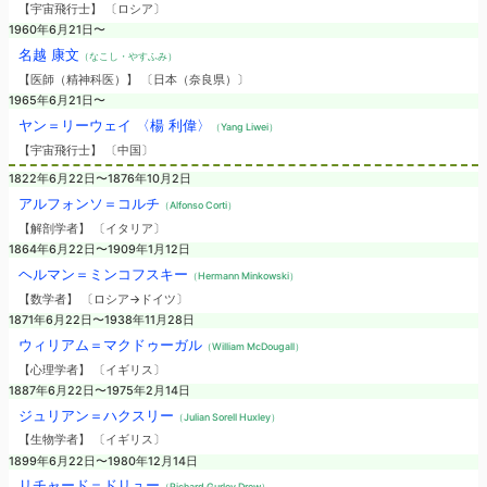
【宇宙飛行士】 〔ロシア〕
1960年6月21日〜
名越 康文
（なこし・やすふみ）
【医師（精神科医）】 〔日本（奈良県）〕
1965年6月21日〜
ヤン＝リーウェイ 〈楊 利偉〉
（Yang Liwei）
【宇宙飛行士】 〔中国〕
1822年6月22日〜1876年10月2日
アルフォンソ＝コルチ
（Alfonso Corti）
【解剖学者】 〔イタリア〕
1864年6月22日〜1909年1月12日
ヘルマン＝ミンコフスキー
（Hermann Minkowski）
【数学者】 〔ロシア→ドイツ〕
1871年6月22日〜1938年11月28日
ウィリアム＝マクドゥーガル
（William McDougall）
【心理学者】 〔イギリス〕
1887年6月22日〜1975年2月14日
ジュリアン＝ハクスリー
（Julian Sorell Huxley）
【生物学者】 〔イギリス〕
1899年6月22日〜1980年12月14日
リチャード＝ドリュー
（Richard Gurley Drew）