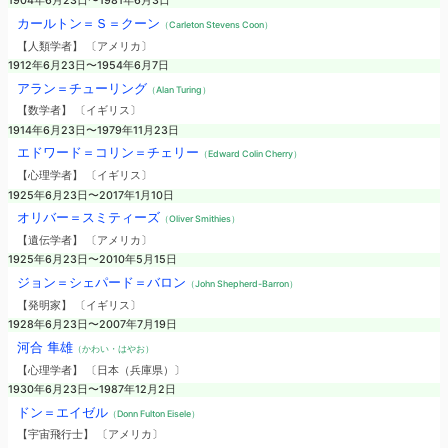
1904年6月23日〜1981年6月3日
カールトン＝Ｓ＝クーン
（Carleton Stevens Coon）
【人類学者】 〔アメリカ〕
1912年6月23日〜1954年6月7日
アラン＝チューリング
（Alan Turing）
【数学者】 〔イギリス〕
1914年6月23日〜1979年11月23日
エドワード＝コリン＝チェリー
（Edward Colin Cherry）
【心理学者】 〔イギリス〕
1925年6月23日〜2017年1月10日
オリバー＝スミティーズ
（Oliver Smithies）
【遺伝学者】 〔アメリカ〕
1925年6月23日〜2010年5月15日
ジョン＝シェパード＝バロン
（John Shepherd-Barron）
【発明家】 〔イギリス〕
1928年6月23日〜2007年7月19日
河合 隼雄
（かわい・はやお）
【心理学者】 〔日本（兵庫県）〕
1930年6月23日〜1987年12月2日
ドン＝エイゼル
（Donn Fulton Eisele）
【宇宙飛行士】 〔アメリカ〕