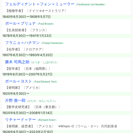
フェルディナント＝フォン＝ミューラー
（Ferdinand von Mueller）
【植物学者】 〔ドイツ→オーストラリア〕
1840年6月30日〜1908年5月7日
ポール＝ブリュナ
（Paul Brunat）
【生糸技術者】 〔フランス〕
1878年6月30日〜1941年1月23日
フラニョ＝ハナマン
（Franjo Hanaman）
【化学者】 〔クロアチア〕
1907年6月30日〜1993年4月20日
勝木 司馬之助
（かつき・しばのすけ）
【医学者】 〔日本（福岡県）〕
1919年6月30日〜2007年5月27日
ポール＝ヨスト
（Paul Edward Yost）
【発明家】 〔アメリカ〕
1925年6月30日〜
片野 善一郎
（かたの・ぜんいちろう）
【数学史研究者】 〔日本（東京都）〕
1925年6月30日〜2008年1月14日
リチャード＝ナー
（Richard Knerr）
【発明家、経営者】 〔アメリカ〕
※Wham-O（ワーム・オー） 共同創業者
1926年6月30日〜2023年2月15日