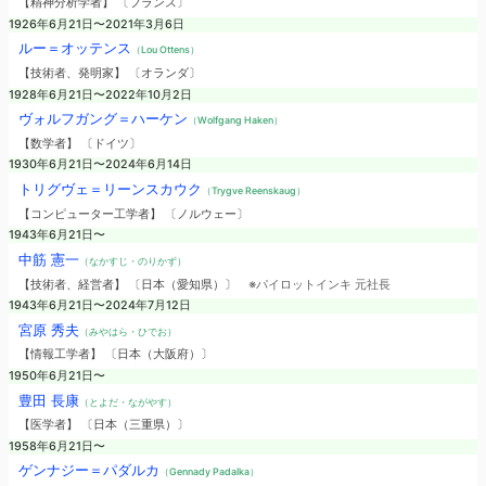
【精神分析学者】 〔フランス〕
1926年6月21日〜2021年3月6日
ルー＝オッテンス
（Lou Ottens）
【技術者、発明家】 〔オランダ〕
1928年6月21日〜2022年10月2日
ヴォルフガング＝ハーケン
（Wolfgang Haken）
【数学者】 〔ドイツ〕
1930年6月21日〜2024年6月14日
トリグヴェ＝リーンスカウク
（Trygve Reenskaug）
【コンピューター工学者】 〔ノルウェー〕
1943年6月21日〜
中筋 憲一
（なかすじ・のりかず）
【技術者、経営者】 〔日本（愛知県）〕
※パイロットインキ 元社長
1943年6月21日〜2024年7月12日
宮原 秀夫
（みやはら・ひでお）
【情報工学者】 〔日本（大阪府）〕
1950年6月21日〜
豊田 長康
（とよだ・ながやす）
【医学者】 〔日本（三重県）〕
1958年6月21日〜
ゲンナジー＝パダルカ
（Gennady Padalka）