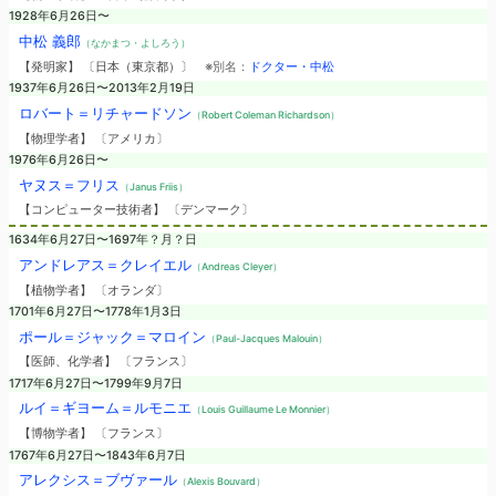
1928年6月26日〜
中松 義郎
（なかまつ・よしろう）
【発明家】 〔日本（東京都）〕
※別名：
ドクター・中松
1937年6月26日〜2013年2月19日
ロバート＝リチャードソン
（Robert Coleman Richardson）
【物理学者】 〔アメリカ〕
1976年6月26日〜
ヤヌス＝フリス
（Janus Friis）
【コンピューター技術者】 〔デンマーク〕
1634年6月27日〜1697年？月？日
アンドレアス＝クレイエル
（Andreas Cleyer）
【植物学者】 〔オランダ〕
1701年6月27日〜1778年1月3日
ポール＝ジャック＝マロイン
（Paul-Jacques Malouin）
【医師、化学者】 〔フランス〕
1717年6月27日〜1799年9月7日
ルイ＝ギヨーム＝ルモニエ
（Louis Guillaume Le Monnier）
【博物学者】 〔フランス〕
1767年6月27日〜1843年6月7日
アレクシス＝ブヴァール
（Alexis Bouvard）