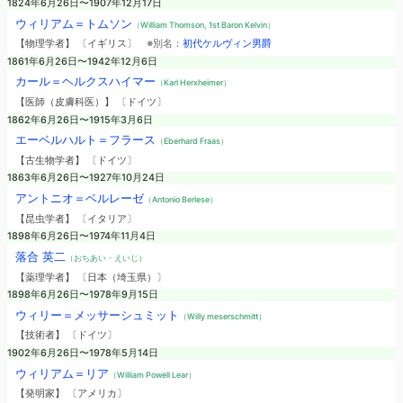
1824年6月26日〜1907年12月17日
ウィリアム＝トムソン
（William Thomson, 1st Baron Kelvin）
【物理学者】 〔イギリス〕
※別名：
初代ケルヴィン男爵
1861年6月26日〜1942年12月6日
カール＝ヘルクスハイマー
（Karl Herxheimer）
【医師（皮膚科医）】 〔ドイツ〕
1862年6月26日〜1915年3月6日
エーベルハルト＝フラース
（Eberhard Fraas）
【古生物学者】 〔ドイツ〕
1863年6月26日〜1927年10月24日
アントニオ＝ベルレーゼ
（Antonio Berlese）
【昆虫学者】 〔イタリア〕
1898年6月26日〜1974年11月4日
落合 英二
（おちあい・えいじ）
【薬理学者】 〔日本（埼玉県）〕
1898年6月26日〜1978年9月15日
ウィリー＝メッサーシュミット
（Willy meserschmitt）
【技術者】 〔ドイツ〕
1902年6月26日〜1978年5月14日
ウィリアム＝リア
（William Powell Lear）
【発明家】 〔アメリカ〕