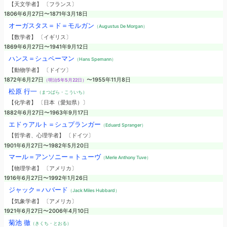
【天文学者】 〔フランス〕
1806年6月27日〜1871年3月18日
オーガスタス＝ド＝モルガン
（Augustus De Morgan）
【数学者】 〔イギリス〕
1869年6月27日〜1941年9月12日
ハンス＝シュペーマン
（Hans Spemann）
【動物学者】 〔ドイツ〕
1872年6月27日
〜1955年11月8日
（明治5年5月22日）
松原 行一
（まつばら・こういち）
【化学者】 〔日本（愛知県）〕
1882年6月27日〜1963年9月17日
エドゥアルト＝シュプランガー
（Eduard Spranger）
【哲学者、心理学者】 〔ドイツ〕
1901年6月27日〜1982年5月20日
マール＝アンソニー＝トューヴ
（Merle Anthony Tuve）
【物理学者】 〔アメリカ〕
1916年6月27日〜1992年1月26日
ジャック＝ハバード
（Jack Miles Hubbard）
【気象学者】 〔アメリカ〕
1921年6月27日〜2006年4月10日
菊池 徹
（きくち・とおる）