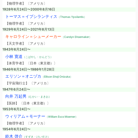
【物理学者】 〔アメリカ〕
1928年6月24日〜2000年8月16日
トーマス＝イプシランティス
（Thomas Ypsilantis）
【物理学者】 〔アメリカ〕
1929年6月24日〜2021年8月13日
キャロライン＝シューメーカー
（Carolyn Shoemaker）
【天文学者】 〔アメリカ〕
1943年6月24日〜
小林 寛道
（こばやし・かんどう）
【体育学者】 〔日本（東京都）〕
1946年6月24日〜1986年1月28日
エリソン＝オニヅカ
（Ellison Shoji Onizuka）
【宇宙飛行士】 〔アメリカ〕
1947年6月24日〜
向井 万起男
（むかい・まきお）
【医師】 〔日本（東京都）〕
1953年6月24日〜
ウィリアム＝モーナー
（William Esco Moerner）
【物理学者】 〔アメリカ〕
1954年6月24日〜
鈴木 啓介
（すずき・けいすけ）