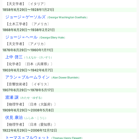
【天文学者】 〔イタリア〕
1858年6月29日〜1928年1月21日
ジョージ＝ゲーソルズ
（George Washington Goethals）
【土木工学者】 〔アメリカ〕
1868年6月29日〜1938年2月21日
ジョージ＝ヘール
（George Ellery Hale）
【天文学者】 〔アメリカ〕
1876年6月29日〜1960年1月11日
上中 啓三
（うえなか・けいぞう）
【化学者】 〔日本（兵庫県）〕
1903年6月29日〜1942年6月7日
アラン＝ブルームライン
（Alan Dower Blumlein）
【音響技術者】 〔イギリス〕
1907年6月29日〜1978年5月17日
渡瀬 譲
（わたせ・ゆずる）
【物理学者】 〔日本（大阪府）〕
1909年6月29日〜2008年5月8日
伏見 康治
（ふしみ・こうじ）
【物理学者】 〔日本（愛知県）〕
1922年6月29日〜2006年12月12日
トーマス＝フルウェット
（Thomas Henry Flewett）