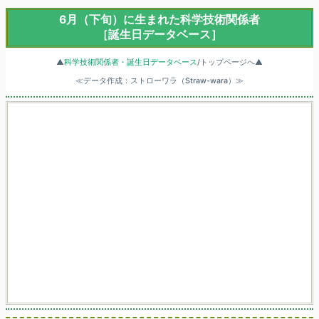
6月（下旬）に生まれた科学技術関係者
［誕生日データベース］
▲
科学技術関係者・誕生日データベース
/トップページへ▲
≪データ作成：ストローワラ（Straw-wara）≫