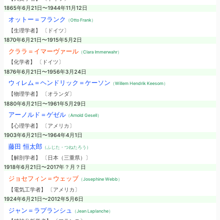
1865年6月21日〜1944年11月12日
オットー＝フランク
（Otto Frank）
【生理学者】 〔ドイツ〕
1870年6月21日〜1915年5月2日
クララ＝イマーヴァール
（Clara Immerwahr）
【化学者】 〔ドイツ〕
1876年6月21日〜1956年3月24日
ウィレム＝ヘンドリック＝ケーソン
（Willem Hendrik Keesom）
【物理学者】 〔オランダ〕
1880年6月21日〜1961年5月29日
アーノルド＝ゲゼル
（Arnold Gesell）
【心理学者】 〔アメリカ〕
1903年6月21日〜1964年4月1日
藤田 恒太郎
（ふじた・つねたろう）
【解剖学者】 〔日本（三重県）〕
1918年6月21日〜2017年？月？日
ジョセフィン＝ウェッブ
（Josephine Webb）
【電気工学者】 〔アメリカ〕
1924年6月21日〜2012年5月6日
ジャン＝ラプランシュ
（Jean Laplanche）