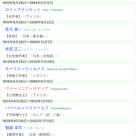
1910年6月26日〜1994年5月12日
ロイ＝プランケット
（Roy J. Plunkett）
【化学者】 〔アメリカ〕
1910年6月26日〜2006年8月22日
若月 俊一
（わかつき・としかず）
【医師】 〔日本（東京都）〕
1913年6月26日〜1999年12月1日
井尻 正二
（いじり・しょうじ）
【古生物学者】 〔日本（北海道）〕
1913年6月26日〜2010年11月29日
モーリス＝ウィルクス
（Maurice Vincent Wilkes）
【情報工学者】 〔イギリス〕
1916年6月26日〜1988年9月10日
ヴァージニア＝サティア
（Virginia Satir）
【心理療法士】 〔アメリカ〕
1925年6月26日〜1970年1月10日
パーベル＝ベリャーエフ
（Pavel Belyayev）
【宇宙飛行士】 〔ロシア（旧・ソ連）〕
1928年6月26日〜2002年7月13日
都築 卓司
（つづき・たくじ）
【物理学者】 〔日本（静岡県）〕