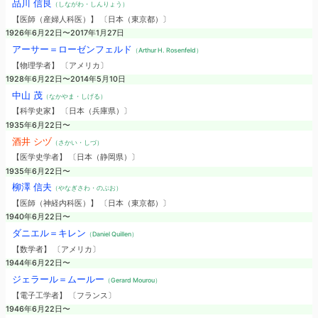
品川 信良
（しながわ・しんりょう）
【医師（産婦人科医）】 〔日本（東京都）〕
1926年6月22日〜2017年1月27日
アーサー＝ローゼンフェルド
（Arthur H. Rosenfeld）
【物理学者】 〔アメリカ〕
1928年6月22日〜2014年5月10日
中山 茂
（なかやま・しげる）
【科学史家】 〔日本（兵庫県）〕
1935年6月22日〜
酒井 シヅ
（さかい・しづ）
【医学史学者】 〔日本（静岡県）〕
1935年6月22日〜
柳澤 信夫
（やなぎさわ・のぶお）
【医師（神経内科医）】 〔日本（東京都）〕
1940年6月22日〜
ダニエル＝キレン
（Daniel Quillen）
【数学者】 〔アメリカ〕
1944年6月22日〜
ジェラール＝ムールー
（Gerard Mourou）
【電子工学者】 〔フランス〕
1946年6月22日〜