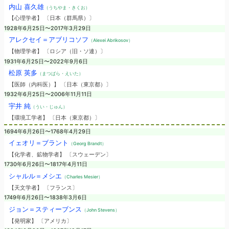
内山 喜久雄
（うちやま・きくお）
【心理学者】 〔日本（群馬県）〕
1928年6月25日〜2017年3月29日
アレクセイ＝アブリコソフ
（Alexei Abrikosov）
【物理学者】 〔ロシア（旧・ソ連）〕
1931年6月25日〜2022年9月6日
松原 英多
（まつばら・えいた）
【医師（内科医）】 〔日本（東京都）〕
1932年6月25日〜2006年11月11日
宇井 純
（うい・じゅん）
【環境工学者】 〔日本（東京都）〕
1694年6月26日〜1768年4月29日
イェオリ＝ブラント
（Georg Brandt）
【化学者、鉱物学者】 〔スウェーデン〕
1730年6月26日〜1817年4月11日
シャルル＝メシエ
（Charles Mesier）
【天文学者】 〔フランス〕
1749年6月26日〜1838年3月6日
ジョン＝スティーブンス
（John Stevens）
【発明家】 〔アメリカ〕