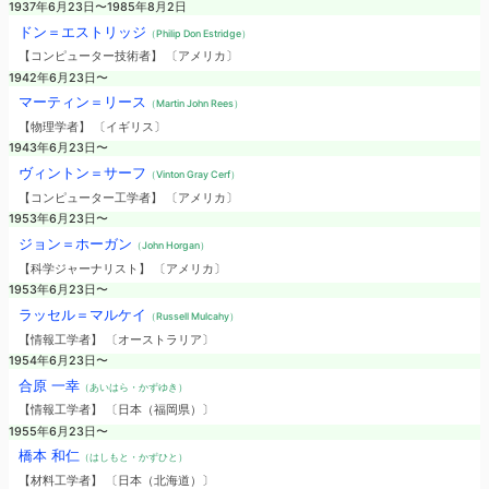
1937年6月23日〜1985年8月2日
ドン＝エストリッジ
（Philip Don Estridge）
【コンピューター技術者】 〔アメリカ〕
1942年6月23日〜
マーティン＝リース
（Martin John Rees）
【物理学者】 〔イギリス〕
1943年6月23日〜
ヴィントン＝サーフ
（Vinton Gray Cerf）
【コンピューター工学者】 〔アメリカ〕
1953年6月23日〜
ジョン＝ホーガン
（John Horgan）
【科学ジャーナリスト】 〔アメリカ〕
1953年6月23日〜
ラッセル＝マルケイ
（Russell Mulcahy）
【情報工学者】 〔オーストラリア〕
1954年6月23日〜
合原 一幸
（あいはら・かずゆき）
【情報工学者】 〔日本（福岡県）〕
1955年6月23日〜
橋本 和仁
（はしもと・かずひと）
【材料工学者】 〔日本（北海道）〕