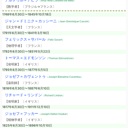
アルトゥル＝アビラ
（Artur Avila Cordeiro de Melo）
【数学者】 〔ブラジル→フランス〕
1748年6月30日〜1845年10月18日
ジャン＝ドミニク＝カッシーニ
（Jean-Dominique Cassini）
【天文学者】 〔フランス〕
1791年6月30日〜1841年3月16日
フェリックス＝サバール
（Felix Savart）
【物理学者】 〔フランス〕
1792年6月30日〜1851年5月22日
トーマス＝エドモンソン
（Thomas Edmondson）
【発明家】 〔イギリス〕
1795年6月30日〜1877年5月5日
ジョゼフ＝カヴェントゥ
（Joseph Bienaime Caventou）
【薬剤師】 〔フランス〕
1816年6月30日〜1887年6月10日
リチャード＝リンドン
（Richard Lindon）
【発明家】 〔イギリス〕
1817年6月30日〜1911年12月10日
ジョセフ＝フッカー
（Joseph Dalton Hooker）
【植物学者】 〔イギリス〕
1825年6月30日〜1896年10月10日