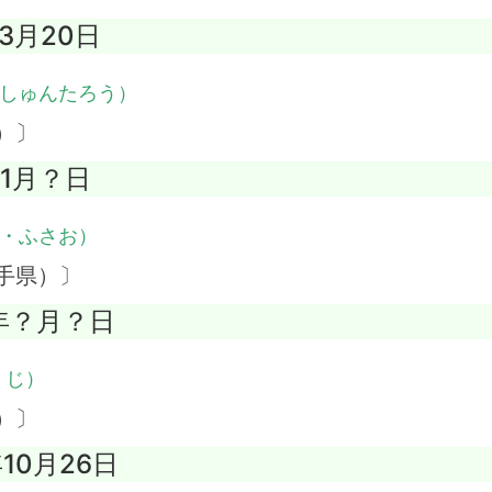
年3月20日
しゅんたろう）
）〕
年1月？日
・ふさお）
手県）〕
6年？月？日
くじ）
）〕
年10月26日