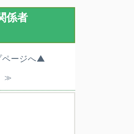
関係者
プページへ▲
）≫