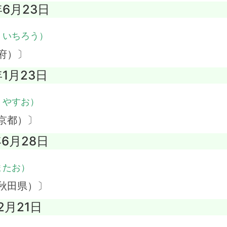
年6月23日
・いちろう）
府）〕
年1月23日
・やすお）
京都）〕
年6月28日
またお）
秋田県）〕
2月21日