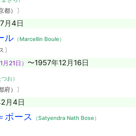
京都）〕
年7月4日
ール
（Marcellin Boule）
ス〕
〜1957年12月16日
1月21日）
たつお）
都府）〕
年2月4日
＝ボース
（Satyendra Nath Bose）