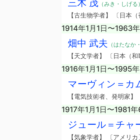
三木 茂
（みき・しげる
【古生物学者】 〔日本（
1914年1月1日〜1963年
畑中 武夫
（はたなか
【天文学者】 〔日本（和
1916年1月1日〜1995
マーヴィン＝カ
【電気技術者、発明家】 
1917年1月1日〜1981年
ジュール＝チャ
【気象学者】 〔アメリカ