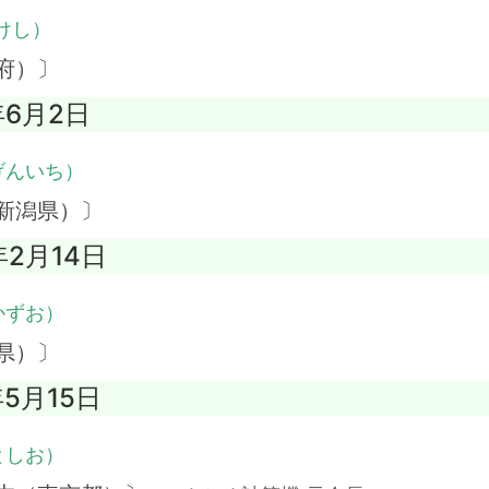
けし）
府）〕
年6月2日
げんいち）
新潟県）〕
年2月14日
かずお）
県）〕
年5月15日
としお）