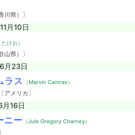
）
香川県）〕
11月10日
・たけお）
歌山県）〕
年6月23日
ムラス
（Marvin Camras）
〔アメリカ〕
6月16日
ーニー
（Jule Gregory Charney）
〕