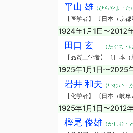
平山 雄
（ひらやま・た
【医学者】 〔日本（京都
1924年1月1日〜2012
田口 玄一
（たぐち・
【品質工学者】 〔日本（
1925年1月1日〜2025
岩井 和夫
（いわい・
【化学者】 〔日本（岐阜
1925年1月1日〜2012
樫尾 俊雄
（かしお・