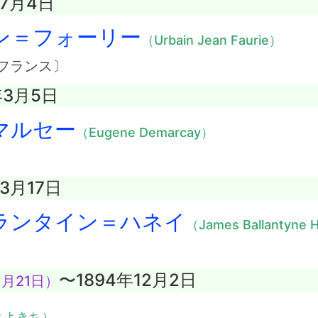
年7月4日
ン＝フォーリー
（Urbain Jean Faurie）
フランス〕
年3月5日
マルセー
（Eugene Demarcay）
年3月17日
ランタイン＝ハネイ
（James Ballantyne 
〜1894年12月2日
1月21日）
とよきち）