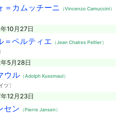
ォ＝カムッチーニ
（Vincenzo Camuccini）
5年10月27日
ル＝ペルティエ
（Jean Chalres Peltier）
〕
2年5月28日
マウル
（Adolph Kussmaul）
イツ〕
7年12月23日
ンセン
（Pierre Jansen）