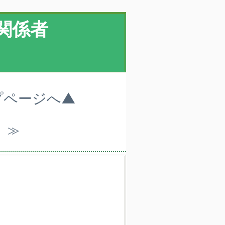
関係者
プページへ▲
）≫