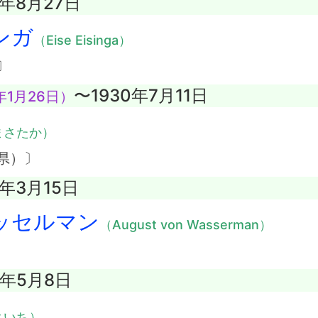
8年8月27日
ンガ
（Eise Eisinga）
〕
〜1930年7月11日
年1月26日）
まさたか）
県）〕
5年3月15日
ッセルマン
（August von Wasserman）
2年5月8日
よいち）