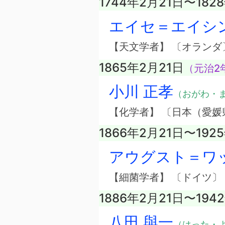
1744年2月21日〜182
エイセ＝エイシ
【天文学者】 〔オランダ
1865年2月21日
（元治2
小川 正孝
（おがわ・
【化学者】 〔日本（愛媛
1866年2月21日〜192
アウグスト＝ワ
【細菌学者】 〔ドイツ〕
1886年2月21日〜194
八田 與一
（はった・