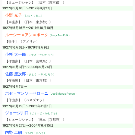
【ミュージシャン】 〔日本（東京都）〕
1927年5月16日〜2017年9月27日
小野 光子
（おの・てるこ）
【声楽家】 〔日本（東京都）〕
1927年5月16日〜2011年10月10日
ルーシー＝アン＝ポーク
（Lucy Ann Polk）
【歌手】 〔アメリカ〕
1927年6月6日〜1976年8月9日
小杉 太一郎
（こすぎ・たいちろう）
【作曲家】 〔日本（宮城県）〕
1927年6月6日〜2009年5月24日
佐藤 慶次郎
（さとう・けいじろう）
【作曲家】 〔日本（東京都）〕
1927年6月7日〜
ホセ＝マンソ＝ペローニ
（José Manzo Perroni）
【作曲家】 〔ベネズエラ〕
1927年6月15日〜2003年11月1日
ジョージ川口
（じょーじ・かわぐち）
【ミュージシャン】 〔日本（京都府）〕
1927年6月27日〜2004年6月15日
内野 二朗
（うちの・じろう）