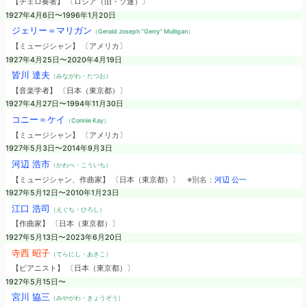
【チェロ奏者】 〔ロシア（旧・ソ連）〕
1927年4月6日〜1996年1月20日
ジェリー＝マリガン
（Gerald Joseph “Gerry” Mulligan）
【ミュージシャン】 〔アメリカ〕
1927年4月25日〜2020年4月19日
皆川 達夫
（みながわ・たつお）
【音楽学者】 〔日本（東京都）〕
1927年4月27日〜1994年11月30日
コニー＝ケイ
（Connie Kay）
【ミュージシャン】 〔アメリカ〕
1927年5月3日〜2014年9月3日
河辺 浩市
（かわべ・こういち）
【ミュージシャン、作曲家】 〔日本（東京都）〕
※別名：
河辺 公一
1927年5月12日〜2010年1月23日
江口 浩司
（えぐち・ひろし）
【作曲家】 〔日本（東京都）〕
1927年5月13日〜2023年6月20日
寺西 昭子
（てらにし・あきこ）
【ピアニスト】 〔日本（東京都）〕
1927年5月15日〜
宮川 協三
（みやがわ・きょうぞう）