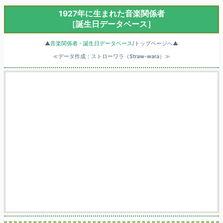
1927年に生まれた音楽関係者
［誕生日データベース］
▲
音楽関係者・誕生日データベース
/トップページへ▲
≪データ作成：ストローワラ（Straw-wara）≫