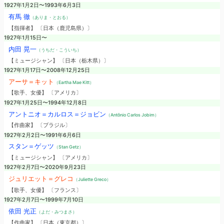
1927年1月2日〜1993年6月3日
有馬 徹
（ありま・とおる）
【指揮者】 〔日本（鹿児島県）〕
1927年1月15日〜
内田 晃一
（うちだ・こういち）
【ミュージシャン】 〔日本（栃木県）〕
1927年1月17日〜2008年12月25日
アーサ＝キット
（Eartha Mae Kitt）
【歌手、女優】 〔アメリカ〕
1927年1月25日〜1994年12月8日
アントニオ＝カルロス＝ジョビン
（Antônio Carlos Jobim）
【作曲家】 〔ブラジル〕
1927年2月2日〜1991年6月6日
スタン＝ゲッツ
（Stan Getz）
【ミュージシャン】 〔アメリカ〕
1927年2月7日〜2020年9月23日
ジュリエット＝グレコ
（Juliette Greco）
【歌手、女優】 〔フランス〕
1927年2月7日〜1999年7月10日
依田 光正
（よだ・みつまさ）
【作曲家】 〔日本（東京都）〕