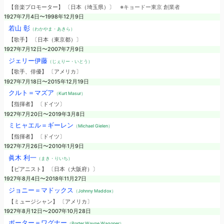
【音楽プロモーター】 〔日本（埼玉県）〕
※キョードー東京 創業者
1927年7月4日〜1998年12月9日
若山 彰
（わかやま・あきら）
【歌手】 〔日本（東京都）〕
1927年7月12日〜2007年7月9日
ジェリー伊藤
（じぇりー・いとう）
【歌手、俳優】 〔アメリカ〕
1927年7月18日〜2015年12月19日
クルト＝マズア
（Kurt Masur）
【指揮者】 〔ドイツ〕
1927年7月20日〜2019年3月8日
ミヒャエル＝ギーレン
（Michael Gielen）
【指揮者】 〔ドイツ〕
1927年7月26日〜2010年1月9日
眞木 利一
（まき・りいち）
【ピアニスト】 〔日本（大阪府）〕
1927年8月4日〜2018年11月27日
ジョニー＝マドックス
（Johnny Maddox）
【ミュージシャン】 〔アメリカ〕
1927年8月12日〜2007年10月28日
ポーター＝ワグナー
（Porter Wayne Wagoner）