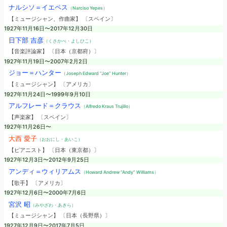
ナルシソ＝イエペス
（Narciso Yepes）
【ミュージシャン、作曲家】 〔スペイン〕
1927年11月16日〜2017年12月30日
日下部 吉彦
（くさかべ・よしひこ）
【音楽評論家】 〔日本（京都府）〕
1927年11月19日〜2007年2月2日
ジョー＝ハンター
（Joseph Edward “Joe” Hunter）
【ミュージシャン】 〔アメリカ〕
1927年11月24日〜1999年9月10日
アルフレード＝クラウス
（Alfredo Kraus Trujillo）
【声楽家】 〔スペイン〕
1927年11月26日〜
大西 愛子
（おおにし・あいこ）
【ピアニスト】 〔日本（東京都）〕
1927年12月3日〜2012年9月25日
アンディ＝ウィリアムス
（Howard Andrew “Andy” Williams）
【歌手】 〔アメリカ〕
1927年12月6日〜2000年7月6日
宮沢 昭
（みやざわ・あきら）
【ミュージシャン】 〔日本（長野県）〕
1927年12月9日〜2017年7月5日