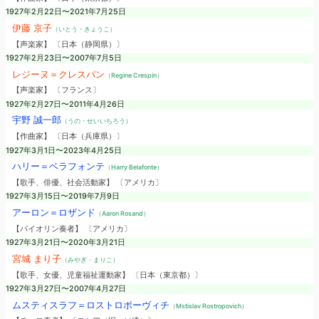
1927年2月22日〜2021年7月25日
伊藤 京子
（いとう・きょうこ）
【声楽家】 〔日本（静岡県）〕
1927年2月23日〜2007年7月5日
レジーヌ＝クレスパン
（Regine Crespin）
【声楽家】 〔フランス〕
1927年2月27日〜2011年4月26日
宇野 誠一郎
（うの・せいいちろう）
【作曲家】 〔日本（兵庫県）〕
1927年3月1日〜2023年4月25日
ハリー＝ベラフォンテ
（Harry Belafonte）
【歌手、俳優、社会活動家】 〔アメリカ〕
1927年3月15日〜2019年7月9日
アーロン＝ロザンド
（Aaron Rosand）
【バイオリン奏者】 〔アメリカ〕
1927年3月21日〜2020年3月21日
宮城 まり子
（みやぎ・まりこ）
【歌手、女優、児童福祉運動家】 〔日本（東京都）〕
1927年3月27日〜2007年4月27日
ムスティスラフ＝ロストロポーヴィチ
（Mstislav Rostropovich）