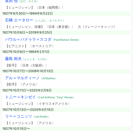
尾田 悟
（おだ・さとる）
【ミュージシャン】 〔日本（福岡県）〕
1927年9月30日〜1994年6月22日
石橋 エータロー
（いしばし・えーたろー）
【ミュージシャン、俳優】 〔日本（東京都）〕
元《クレージーキャッツ》
1927年10月6日〜2019年9月25日
パウル＝バドゥラ＝スコダ
（Paul Badura-Skoda）
【ピアニスト】 〔オーストリア〕
1927年10月6日〜1994年2月1日
藤島 桓夫
（ふじしま・たけお）
【歌手】 〔日本（大阪府）〕
1927年10月7日〜2009年10月13日
アル＝マルティーノ
（Al Martino）
【歌手】 〔アメリカ〕
1927年10月11日〜2025年2月9日
トニー＝キンゼイ
（Cyril Anthony “Tony” Kinsey）
【ミュージシャン】 〔イギリス→アメリカ〕
1927年10月13日〜2020年4月15日
リー＝コニッツ
（Lee Konitz）
【ミュージシャン】 〔アメリカ〕
1927年10月15日〜