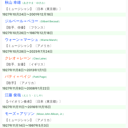
秋山 幸雄
（あきやま・ゆきお）
【ミュージシャン】 〔日本（東京都）〕
1927年10月24日〜2001年12月18日
ジルベール＝ベコー
（Gilbert Becaud）
【歌手、俳優】 〔フランス〕
1927年10月26日〜1987年12月18日
ウォーン＝マーシュ
（Warne Marsh）
【ミュージシャン】 〔アメリカ〕
1927年10月28日〜2025年7月24日
クレオ＝レーン
（Cleo Laine）
【歌手、女優】 〔イギリス〕
1927年11月8日〜2013年1月1日
パティ＝ペイジ
（Patti Page）
【歌手】 〔アメリカ〕
1927年11月9日〜2008年1月22日
江藤 俊哉
（えとう・としや）
【バイオリン奏者】 〔日本（東京都）〕
1927年11月11日〜2016年11月15日
モーズ＝アリソン
（Mose John Allison, Jr.）
【ミュージシャン】 〔アメリカ〕
1927年11月14日〜1997年5月3日