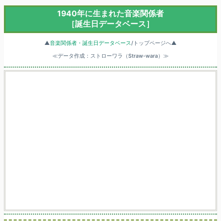
1940年に生まれた音楽関係者
［誕生日データベース］
▲
音楽関係者・誕生日データベース
/トップページへ▲
≪データ作成：ストローワラ（Straw-wara）≫