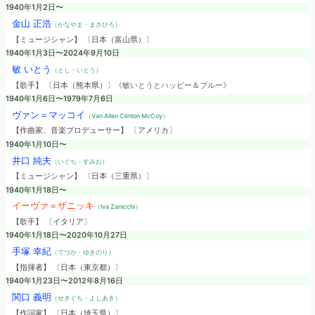
1940年1月2日〜
金山 正浩
（かなやま・まさひろ）
【ミュージシャン】 〔日本（富山県）〕
1940年1月3日〜2024年9月10日
敏 いとう
（とし・いとう）
【歌手】 〔日本（熊本県）〕
《敏いとうとハッピー＆ブルー》
1940年1月6日〜1979年7月6日
ヴァン＝マッコイ
（Van Allen Clinton McCoy）
【作曲家、音楽プロデューサー】 〔アメリカ〕
1940年1月10日〜
井口 純夫
（いぐち・すみお）
【ミュージシャン】 〔日本（三重県）〕
1940年1月18日〜
イーヴァ＝ザニッキ
（Iva Zanicchi）
【歌手】 〔イタリア〕
1940年1月18日〜2020年10月27日
手塚 幸紀
（てづか・ゆきのり）
【指揮者】 〔日本（東京都）〕
1940年1月23日〜2012年8月16日
関口 義明
（せきぐち・よしあき）
【作詞家】 〔日本（埼玉県）〕