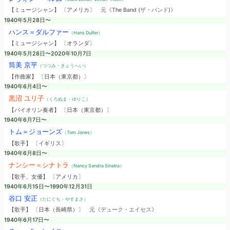
【ミュージシャン】 〔アメリカ〕
元《The Band (ザ・バンド)》
1940年5月28日〜
ハンス＝ダルファー
（Hans Dulfer）
【ミュージシャン】 〔オランダ〕
1940年5月28日〜2020年10月7日
筒美 京平
（つつみ・きょうへい）
【作曲家】 〔日本（東京都）〕
1940年6月4日〜
黒沼 ユリ子
（くろぬま・ゆりこ）
【バイオリン奏者】 〔日本（東京都）〕
1940年6月7日〜
トム＝ジョーンズ
（Tom Jones）
【歌手】 〔イギリス〕
1940年6月8日〜
ナンシー＝シナトラ
（Nancy Sandra Sinatra）
【歌手、女優】 〔アメリカ〕
1940年6月15日〜1990年12月31日
谷口 安正
（たにぐち・やすまさ）
【歌手】 〔日本（長崎県）〕
元《デューク・エイセス》
1940年6月17日〜