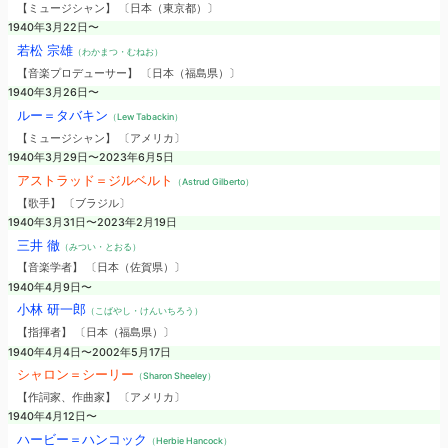
【ミュージシャン】 〔日本（東京都）〕
1940年3月22日〜
若松 宗雄
（わかまつ・むねお）
【音楽プロデューサー】 〔日本（福島県）〕
1940年3月26日〜
ルー＝タバキン
（Lew Tabackin）
【ミュージシャン】 〔アメリカ〕
1940年3月29日〜2023年6月5日
アストラッド＝ジルベルト
（Astrud Gilberto）
【歌手】 〔ブラジル〕
1940年3月31日〜2023年2月19日
三井 徹
（みつい・とおる）
【音楽学者】 〔日本（佐賀県）〕
1940年4月9日〜
小林 研一郎
（こばやし・けんいちろう）
【指揮者】 〔日本（福島県）〕
1940年4月4日〜2002年5月17日
シャロン＝シーリー
（Sharon Sheeley）
【作詞家、作曲家】 〔アメリカ〕
1940年4月12日〜
ハービー＝ハンコック
（Herbie Hancock）