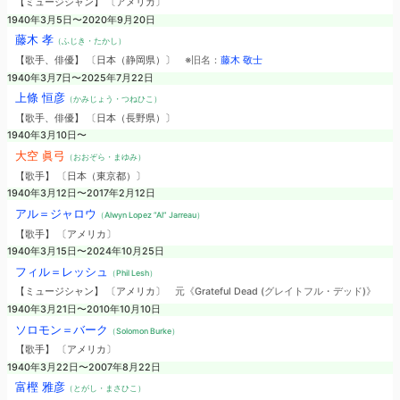
【ミュージシャン】 〔アメリカ〕
1940年3月5日〜2020年9月20日
藤木 孝
（ふじき・たかし）
【歌手、俳優】 〔日本（静岡県）〕
※旧名：
藤木 敬士
1940年3月7日〜2025年7月22日
上條 恒彦
（かみじょう・つねひこ）
【歌手、俳優】 〔日本（長野県）〕
1940年3月10日〜
大空 眞弓
（おおぞら・まゆみ）
【歌手】 〔日本（東京都）〕
1940年3月12日〜2017年2月12日
アル＝ジャロウ
（Alwyn Lopez “Al” Jarreau）
【歌手】 〔アメリカ〕
1940年3月15日〜2024年10月25日
フィル＝レッシュ
（Phil Lesh）
【ミュージシャン】 〔アメリカ〕
元《Grateful Dead (グレイトフル・デッド)》
1940年3月21日〜2010年10月10日
ソロモン＝バーク
（Solomon Burke）
【歌手】 〔アメリカ〕
1940年3月22日〜2007年8月22日
富樫 雅彦
（とがし・まさひこ）