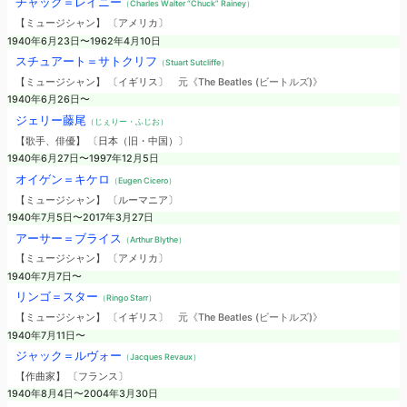
チャック＝レイニー
（Charles Walter “Chuck” Rainey）
【ミュージシャン】 〔アメリカ〕
1940年6月23日〜1962年4月10日
スチュアート＝サトクリフ
（Stuart Sutcliffe）
【ミュージシャン】 〔イギリス〕
元《The Beatles (ビートルズ)》
1940年6月26日〜
ジェリー藤尾
（じぇりー・ふじお）
【歌手、俳優】 〔日本（旧・中国）〕
1940年6月27日〜1997年12月5日
オイゲン＝キケロ
（Eugen Cicero）
【ミュージシャン】 〔ルーマニア〕
1940年7月5日〜2017年3月27日
アーサー＝ブライス
（Arthur Blythe）
【ミュージシャン】 〔アメリカ〕
1940年7月7日〜
リンゴ＝スター
（Ringo Starr）
【ミュージシャン】 〔イギリス〕
元《The Beatles (ビートルズ)》
1940年7月11日〜
ジャック＝ルヴォー
（Jacques Revaux）
【作曲家】 〔フランス〕
1940年8月4日〜2004年3月30日