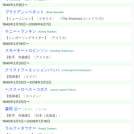
1940年2月9日〜
ブライアン＝ベネット
（Brian Bennett）
【ミュージシャン】 〔イギリス〕
《The Shadows (シャドウズ)》
1940年2月10日〜2009年6月7日
ケニー＝ランキン
（Kenny Rankin）
【シンガーソングライター】 〔アメリカ〕
1940年2月19日〜
スモーキー＝ロビンソン
（Smokey Robinson）
【歌手、作曲家】 〔アメリカ〕
1940年2月20日〜
クリストフ＝エッシェンバッハ
（Christoph Eschenbach）
【指揮者】 〔ドイツ〕
1940年2月25日〜2018年3月2日
ヘスス＝ロペス＝コボス
（Jesus Lopez Cobos）
【指揮者】 〔スペイン〕
1940年2月25日〜
森田 公一
（もりた・こういち）
【歌手、作曲家】 〔日本（北海道）〕
1940年3月1日〜2026年1月18日
ラルフ＝タウナー
（Ralph Towner）