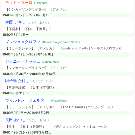
ティミ＝ユーロ
（Timi Yuro）
【シンガーソングライター】 〔アメリカ〕
1940年8月12日〜2021年5月15日
伊藤 アキラ
（いとう・あきら）
【作詞家】 〔日本（千葉県）〕
1940年8月14日〜
ダッシュ＝クロフツ
（Darrell George “Dash” Crofts）
【ミュージシャン】 〔アメリカ〕
《Seals and Crofts (シールズ&クロフツ)》
1940年8月19日〜2020年10月6日
ジョニー＝ナッシュ
（Johnny Nash）
【シンガーソングライター】 〔アメリカ〕
1940年8月30日〜2005年12月13日
阿子島 たけし
（あこじま・たけし）
【音楽評論家】 〔日本（宮城県）〕
1940年8月31日〜
ウィルトン＝フェルダー
（Wilton Felder）
【ミュージシャン】 〔アメリカ〕
《The Crusaders (クルセイダーズ)》
1940年9月1日〜2014年8月2日
長田 あつし
（ながた・あつし）
【歌手】 〔日本（兵庫県）〕
《殿さまキングス》→《オヨネーズ》
1940年9月7日〜2008年3月12日