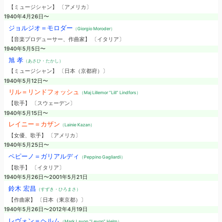
【ミュージシャン】 〔アメリカ〕
1940年4月26日〜
ジョルジオ＝モロダー
（Giorgio Moroder）
【音楽プロデューサー、作曲家】 〔イタリア〕
1940年5月5日〜
旭 孝
（あさひ・たかし）
【ミュージシャン】 〔日本（京都府）〕
1940年5月12日〜
リル＝リンドフォッシュ
（Maj Lillemor “Lill” Lindfors）
【歌手】 〔スウェーデン〕
1940年5月15日〜
レイニー＝カザン
（Lainie Kazan）
【女優、歌手】 〔アメリカ〕
1940年5月25日〜
ペピーノ＝ガリアルディ
（Peppino Gagliardi）
【歌手】 〔イタリア〕
1940年5月26日〜2001年5月21日
鈴木 宏昌
（すずき・ひろまさ）
【作曲家】 〔日本（東京都）〕
1940年5月26日〜2012年4月19日
レヴォン＝ヘルム
（Mark Lavon “Levon” Helm）