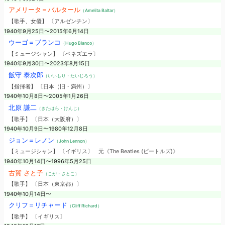
アメリータ＝バルタール
（Amelita Baltar）
【歌手、女優】 〔アルゼンチン〕
1940年9月25日〜2015年6月14日
ウーゴ＝ブランコ
（Hugo Blanco）
【ミュージシャン】 〔ベネズエラ〕
1940年9月30日〜2023年8月15日
飯守 泰次郎
（いいもり・たいじろう）
【指揮者】 〔日本（旧・満州）〕
1940年10月8日〜2005年1月26日
北原 謙二
（きたはら・けんじ）
【歌手】 〔日本（大阪府）〕
1940年10月9日〜1980年12月8日
ジョン＝レノン
（John Lennon）
【ミュージシャン】 〔イギリス〕
元《The Beatles (ビートルズ)》
1940年10月14日〜1996年5月25日
古賀 さと子
（こが・さとこ）
【歌手】 〔日本（東京都）〕
1940年10月14日〜
クリフ＝リチャード
（Cliff Richard）
【歌手】 〔イギリス〕