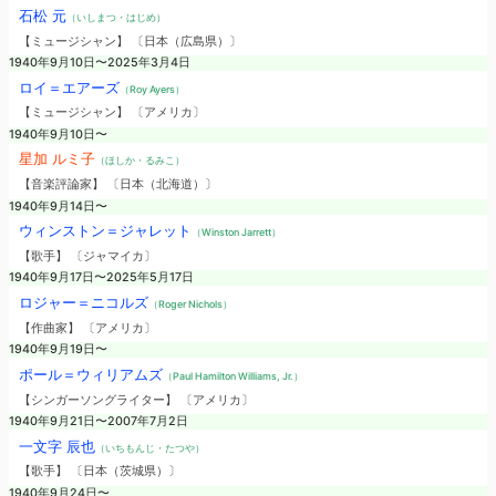
石松 元
（いしまつ・はじめ）
【ミュージシャン】 〔日本（広島県）〕
1940年9月10日〜2025年3月4日
ロイ＝エアーズ
（Roy Ayers）
【ミュージシャン】 〔アメリカ〕
1940年9月10日〜
星加 ルミ子
（ほしか・るみこ）
【音楽評論家】 〔日本（北海道）〕
1940年9月14日〜
ウィンストン＝ジャレット
（Winston Jarrett）
【歌手】 〔ジャマイカ〕
1940年9月17日〜2025年5月17日
ロジャー＝ニコルズ
（Roger Nichols）
【作曲家】 〔アメリカ〕
1940年9月19日〜
ポール＝ウィリアムズ
（Paul Hamilton Williams, Jr.）
【シンガーソングライター】 〔アメリカ〕
1940年9月21日〜2007年7月2日
一文字 辰也
（いちもんじ・たつや）
【歌手】 〔日本（茨城県）〕
1940年9月24日〜