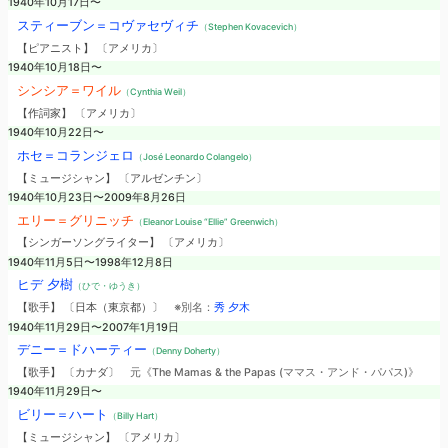
1940年10月17日〜
スティーブン＝コヴァセヴィチ
（Stephen Kovacevich）
【ピアニスト】 〔アメリカ〕
1940年10月18日〜
シンシア＝ワイル
（Cynthia Weil）
【作詞家】 〔アメリカ〕
1940年10月22日〜
ホセ＝コランジェロ
（José Leonardo Colangelo）
【ミュージシャン】 〔アルゼンチン〕
1940年10月23日〜2009年8月26日
エリー＝グリニッチ
（Eleanor Louise “Ellie” Greenwich）
【シンガーソングライター】 〔アメリカ〕
1940年11月5日〜1998年12月8日
ヒデ 夕樹
（ひで・ゆうき）
【歌手】 〔日本（東京都）〕
※別名：
秀 夕木
1940年11月29日〜2007年1月19日
デニー＝ドハーティー
（Denny Doherty）
【歌手】 〔カナダ〕
元《The Mamas & the Papas (ママス・アンド・パパス)》
1940年11月29日〜
ビリー＝ハート
（Billy Hart）
【ミュージシャン】 〔アメリカ〕