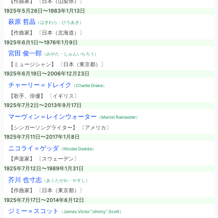
【作曲家】 〔日本（山梨県）〕
1925年5月26日〜1983年1月13日
萩原 哲晶
（はぎわら・ひろあき）
【作曲家】 〔日本（北海道）〕
1925年6月1日〜1976年1月9日
宮田 俊一郎
（みやた・しゅんいちろう）
【ミュージシャン】 〔日本（東京都）〕
1925年6月19日〜2006年12月23日
チャーリー＝ドレイク
（Charlie Drake）
【歌手、俳優】 〔イギリス〕
1925年7月2日〜2013年9月17日
マーヴィン＝レインウォーター
（Marvin Rainwater）
【シンガーソングライター】 〔アメリカ〕
1925年7月11日〜2017年1月8日
ニコライ＝ゲッダ
（Nicolai Gedda）
【声楽家】 〔スウェーデン〕
1925年7月12日〜1989年1月31日
芥川 也寸志
（あくたがわ・やすし）
【作曲家】 〔日本（東京都）〕
1925年7月17日〜2014年6月12日
ジミー＝スコット
（James Victor “Jimmy” Scott）