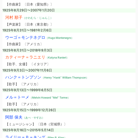
【作曲家】 〔日本（愛知県）〕
1925年8月29日〜2007年1月20日
河村 順子
（かわむら・じゅんこ）
【声楽家】 〔日本（東京都）〕
1925年8月31日〜1981年2月6日
ウーゴ＝モンテネグロ
（Hugo Montenegro）
【作曲家】 〔アメリカ〕
1925年8月31日〜2018年9月3日
カティーナ＝ラニエリ
（Katyna Ranieri）
【歌手、女優】 〔イタリア〕
1925年9月3日〜2007年11月6日
ハンク＝トンプソン
（Henry “Hank” William Thompson）
【歌手】 〔アメリカ〕
1925年9月13日〜1999年6月5日
メル＝トーメ
（Melvin Howard “Mel” Torme）
【歌手】 〔アメリカ〕
1925年9月15日〜1999年12月26日
阿部 保夫
（あべ・やすお）
【ミュージシャン】 〔日本（宮城県）〕
1925年9月16日〜2015年5月14日
ライリー＝Ｂ＝キング
（Riley B. King）