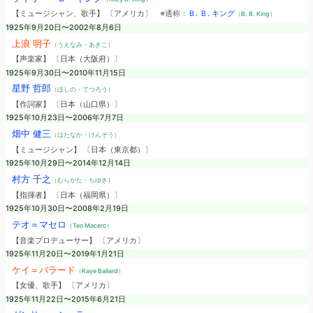
【ミュージシャン、歌手】 〔アメリカ〕
※通称：
Ｂ. Ｂ. キング
（B. B. King）
1925年9月20日〜2002年8月6日
上浪 明子
（うえなみ・あきこ）
【声楽家】 〔日本（大阪府）〕
1925年9月30日〜2010年11月15日
星野 哲郎
（ほしの・てつろう）
【作詞家】 〔日本（山口県）〕
1925年10月23日〜2006年7月7日
畑中 健三
（はたなか・けんぞう）
【ミュージシャン】 〔日本（東京都）〕
1925年10月29日〜2014年12月14日
村方 千之
（むらかた・ちゆき）
【指揮者】 〔日本（福岡県）〕
1925年10月30日〜2008年2月19日
テオ＝マセロ
（Teo Macero）
【音楽プロデューサー】 〔アメリカ〕
1925年11月20日〜2019年1月21日
ケイ＝バラード
（Kaye Ballard）
【女優、歌手】 〔アメリカ〕
1925年11月22日〜2015年6月21日