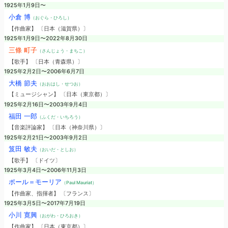
1925年1月9日〜
小倉 博
（おぐら・ひろし）
【作曲家】 〔日本（滋賀県）〕
1925年1月9日〜2022年8月30日
三條 町子
（さんじょう・まちこ）
【歌手】 〔日本（青森県）〕
1925年2月2日〜2006年6月7日
大橋 節夫
（おおはし・せつお）
【ミュージシャン】 〔日本（東京都）〕
1925年2月16日〜2003年9月4日
福田 一郎
（ふくだ・いちろう）
【音楽評論家】 〔日本（神奈川県）〕
1925年2月21日〜2003年9月2日
笈田 敏夫
（おいだ・としお）
【歌手】 〔ドイツ〕
1925年3月4日〜2006年11月3日
ポール＝モーリア
（Paul Mauriat）
【作曲家、指揮者】 〔フランス〕
1925年3月5日〜2017年7月19日
小川 寛興
（おがわ・ひろおき）
【作曲家】 〔日本（東京都）〕