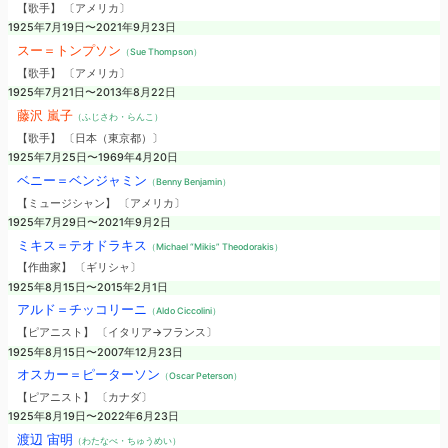
【歌手】 〔アメリカ〕
1925年7月19日〜2021年9月23日
スー＝トンプソン
（Sue Thompson）
【歌手】 〔アメリカ〕
1925年7月21日〜2013年8月22日
藤沢 嵐子
（ふじさわ・らんこ）
【歌手】 〔日本（東京都）〕
1925年7月25日〜1969年4月20日
ベニー＝ベンジャミン
（Benny Benjamin）
【ミュージシャン】 〔アメリカ〕
1925年7月29日〜2021年9月2日
ミキス＝テオドラキス
（Michael “Mikis” Theodorakis）
【作曲家】 〔ギリシャ〕
1925年8月15日〜2015年2月1日
アルド＝チッコリーニ
（Aldo Ciccolini）
【ピアニスト】 〔イタリア→フランス〕
1925年8月15日〜2007年12月23日
オスカー＝ピーターソン
（Oscar Peterson）
【ピアニスト】 〔カナダ〕
1925年8月19日〜2022年6月23日
渡辺 宙明
（わたなべ・ちゅうめい）