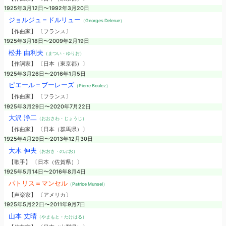
1925年3月12日〜1992年3月20日
ジョルジュ＝ドルリュー
（Georges Delerue）
【作曲家】 〔フランス〕
1925年3月18日〜2009年2月19日
松井 由利夫
（まつい・ゆりお）
【作詞家】 〔日本（東京都）〕
1925年3月26日〜2016年1月5日
ピエール＝ブーレーズ
（Pierre Boulez）
【作曲家】 〔フランス〕
1925年3月29日〜2020年7月22日
大沢 浄二
（おおさわ・じょうじ）
【作曲家】 〔日本（群馬県）〕
1925年4月29日〜2013年12月30日
大木 伸夫
（おおき・のぶお）
【歌手】 〔日本（佐賀県）〕
1925年5月14日〜2016年8月4日
パトリス＝マンセル
（Patrice Munsel）
【声楽家】 〔アメリカ〕
1925年5月22日〜2011年9月7日
山本 丈晴
（やまもと・たけはる）