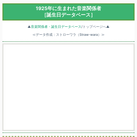
1925年に生まれた音楽関係者
［誕生日データベース］
▲
音楽関係者・誕生日データベース
/トップページへ▲
≪データ作成：ストローワラ（Straw-wara）≫