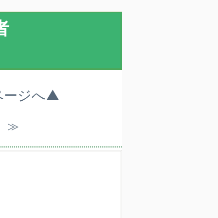
者
ページへ▲
）≫