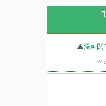
▲
漫画関
≪