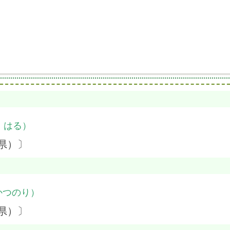
・はる）
県）〕
かつのり）
県）〕