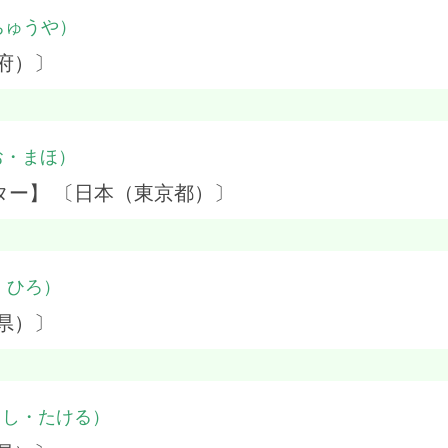
ちゅうや）
府）〕
お・まほ）
ター】 〔日本（東京都）〕
・ひろ）
県）〕
よし・たける）