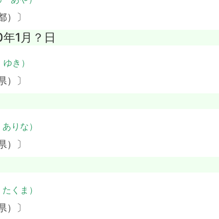
都）〕
20年1月？日
・ゆき）
県）〕
・ありな）
県）〕
・たくま）
県）〕