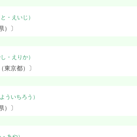
もと・えいじ）
県）〕
やし・えりか）
（東京都）〕
よういちろう）
県）〕
わ・あや）