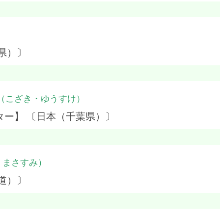
県）〕
（こざき・ゆうすけ）
ター】 〔日本（千葉県）〕
・まさすみ）
道）〕