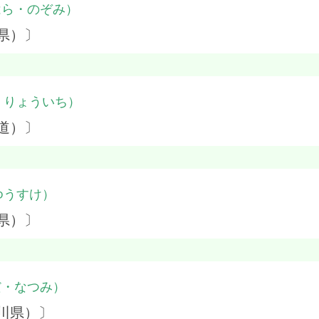
はら・のぞみ）
県）〕
・りょういち）
道）〕
ゆうすけ）
県）〕
だ・なつみ）
川県）〕