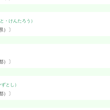
と・けんたろう）
県）〕
都）〕
かずとし）
都）〕