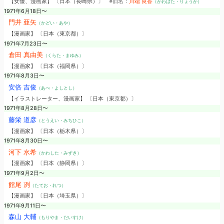
【女優、漫画家】 〔日本（長崎県）〕
※旧名：
川端 良香
（かわばた・りょうか）
1971年6月18日〜
門井 亜矢
（かどい・あや）
【漫画家】 〔日本（東京都）〕
1971年7月23日〜
倉田 真由美
（くらた・まゆみ）
【漫画家】 〔日本（福岡県）〕
1971年8月3日〜
安倍 吉俊
（あべ・よしとし）
【イラストレーター、漫画家】 〔日本（東京都）〕
1971年8月28日〜
藤栄 道彦
（とうえい・みちひこ）
【漫画家】 〔日本（栃木県）〕
1971年8月30日〜
河下 水希
（かわした・みずき）
【漫画家】 〔日本（静岡県）〕
1971年9月2日〜
館尾 冽
（たてお・れつ）
【漫画家】 〔日本（埼玉県）〕
1971年9月11日〜
森山 大輔
（もりやま・だいすけ）