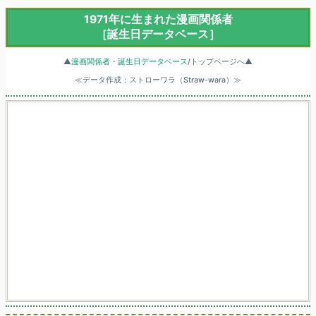
1971年に生まれた漫画関係者
［誕生日データベース］
▲
漫画関係者・誕生日データベース
/トップページへ▲
≪データ作成：ストローワラ（Straw-wara）≫