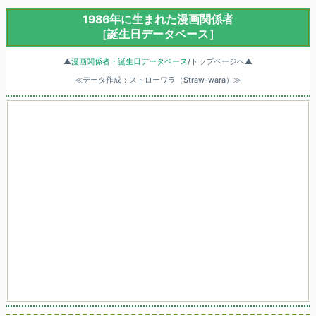
1986年に生まれた漫画関係者
［誕生日データベース］
▲
漫画関係者・誕生日データベース
/トップページへ▲
≪データ作成：ストローワラ（Straw-wara）≫