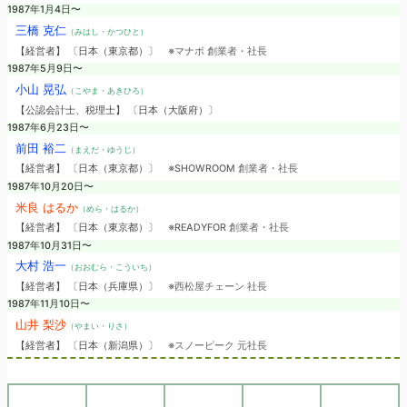
1987年1月4日〜
三橋 克仁
（みはし・かつひと）
【経営者】 〔日本（東京都）〕
※マナボ 創業者・社長
1987年5月9日〜
小山 晃弘
（こやま・あきひろ）
【公認会計士、税理士】 〔日本（大阪府）〕
1987年6月23日〜
前田 裕二
（まえだ・ゆうじ）
【経営者】 〔日本（東京都）〕
※SHOWROOM 創業者・社長
1987年10月20日〜
米良 はるか
（めら・はるか）
【経営者】 〔日本（東京都）〕
※READYFOR 創業者・社長
1987年10月31日〜
大村 浩一
（おおむら・こういち）
【経営者】 〔日本（兵庫県）〕
※西松屋チェーン 社長
1987年11月10日〜
山井 梨沙
（やまい・りさ）
【経営者】 〔日本（新潟県）〕
※スノーピーク 元社長