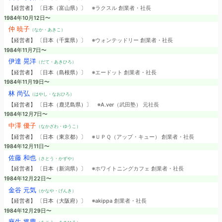
【経営者】 〔日本（富山県）〕
※ラクスル 創業者・社長
1984年10月12日〜
仲 暁子
（なか・あきこ）
【経営者】 〔日本（千葉県）〕
※ウォンテッドリー 創業者・社長
1984年11月7日〜
伊達 晃洋
（だて・あきひろ）
【経営者】 〔日本（島根県）〕
※エードット 創業者・社長
1984年11月19日〜
林 尚弘
（はやし・なおひろ）
【経営者】 〔日本（鹿児島県）〕
※A.ver（武田塾） 元社長
1984年12月7日〜
中澤 優子
（なかざわ・ゆうこ）
【経営者】 〔日本（東京都）〕
※ＵＰＱ（アップ・キュー） 創業者・社長
1984年12月11日〜
佐藤 和也
（さとう・かずや）
【経営者】 〔日本（新潟県）〕
※ホワイトニングカフェ 創業者・社長
1984年12月22日〜
金谷 元気
（かなや・げんき）
【経営者】 〔日本（大阪府）〕
※akippa 創業者・社長
1984年12月29日〜
麻生 将豊