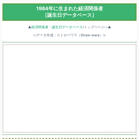
1984年に生まれた経済関係者
［誕生日データベース］
▲
経済関係者・誕生日データベース
/トップページへ▲
≪データ作成：ストローワラ（Straw-wara）≫