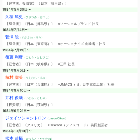
【経営者、投資家】 〔日本（埼玉県）〕
1984年5月30日〜
久積 篤史
（ひさつみ・あつし）
【経営者】 〔日本（徳島県）〕
※ソーシャルブランド 社長
1984年7月4日〜
菅澤 聡
（すがさわ・そう）
【経営者】 〔日本（東京都）〕
※オーシャナイズ 創業者・社長
1984年7月19日〜
後藤 利彦
（ごとう・としひこ）
【経営者】 〔日本（岐阜県）〕
※三甲 社長
1984年9月5日〜
植村 瑠美
（うえむら・るみ）
【経営者】 〔日本（兵庫県）〕
※JMACS（旧：日本電線工業） 社長
1984年9月10日〜
井村 俊哉
（いむら・としや）
【投資家】 〔日本（茨城県）〕
1984年9月21日〜
ジェイソン＝シトロン
（Jason Citron）
【経営者】 〔アメリカ〕
※Discord（ディスコード） 共同創業者
1984年10月10日〜
松本 恭攝
（まつもと・やすかね）