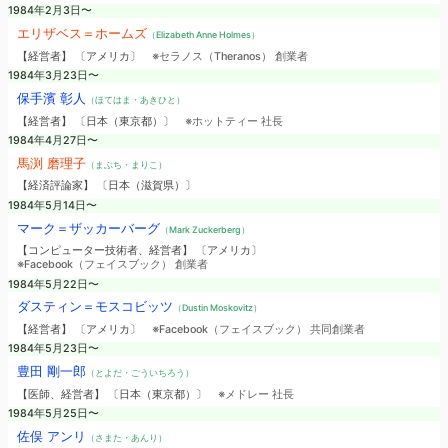
1984年2月3日〜
エリザベス＝ホームズ
（Elizabeth Anne Holmes）
【経営者】 〔アメリカ〕
※セラノス（Theranos） 創業者
1984年3月23日〜
保手濱 彰人
（ほてはま・あきひと）
【経営者】 〔日本（東京都）〕
※ホットティー 社長
1984年4月27日〜
馬渕 磨理子
（まぶち・まりこ）
【経済評論家】 〔日本（滋賀県）〕
1984年5月14日〜
マーク＝ザッカーバーグ
（Mark Zuckerberg）
【コンピューター技術者、経営者】 〔アメリカ〕
※Facebook（フェイスブック） 創業者
1984年5月22日〜
ダスティン＝モスコビッツ
（Dustin Moskovitz）
【経営者】 〔アメリカ〕
※Facebook（フェイスブック） 共同創業者
1984年5月23日〜
豊田 剛一郎
（とよだ・ごういちろう）
【医師、経営者】 〔日本（東京都）〕
※メドレー 社長
1984年5月25日〜
佐俣 アンリ
（さまた・あんり）