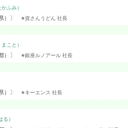
たかふみ）
島県）〕
※資さんうどん 社長
・まこと）
京都）〕
※銀座ルノアール 社長
）
庫県）〕
※キーエンス 社長
はる）