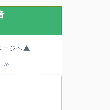
者
ページへ▲
）≫