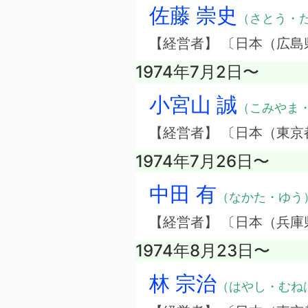
佐藤 崇史
（さとう・
【経営者】 〔日本（広
1974年7月2日〜
小宮山 誠
（こみやま
【経営者】 〔日本（東
1974年7月26日〜
中田 有
（なかた・ゆう
【経営者】 〔日本（兵
1974年8月23日〜
林 宗治
（はやし・むね