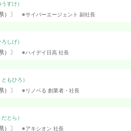
ゆうすけ）
崎県）〕
※サイバーエージェント 副社長
ひろしげ）
媛県）〕
※ハイデイ日高 社長
・ともひろ）
良県）〕
※リノベる 創業者・社長
さだとら）
庫県）〕
※アキシオン 社長