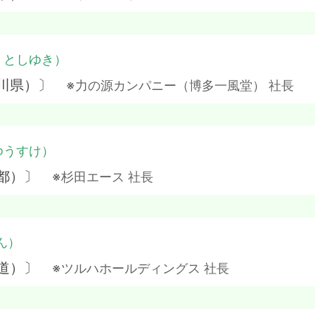
・としゆき）
奈川県）〕
※力の源カンパニー（博多一風堂） 社長
ゆうすけ）
京都）〕
※杉田エース 社長
ん）
海道）〕
※ツルハホールディングス 社長