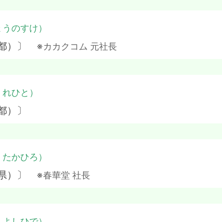
ょうのすけ）
京都）〕
※カカクコム 元社長
・れひと）
都）〕
・たかひろ）
岡県）〕
※春華堂 社長
・よしひで）