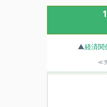
▲
経済関
≪