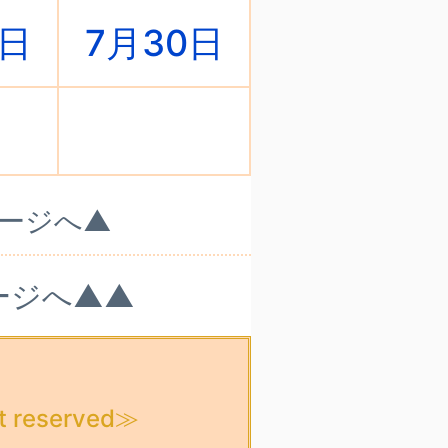
9日
7月30日
○
ページへ▲
ージへ▲▲
t reserved≫