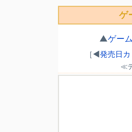
ゲ
▲
ゲー
［◀
発売日カ
≪