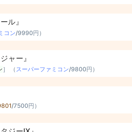
クール』
ミコン
/
9990円
）
ンジャー』
ン
］ （
スーパーファミコン
/
9800円
）
9801
/
7500円
）
タジーIX』