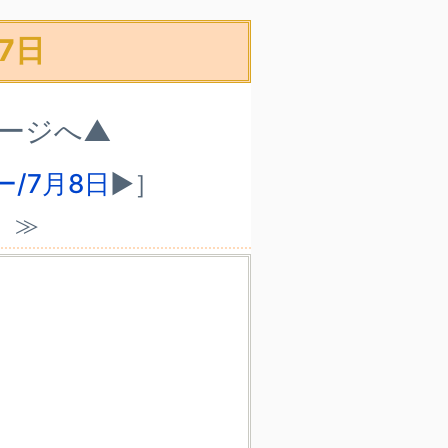
7日
ページへ▲
/7月8日
▶］
）≫