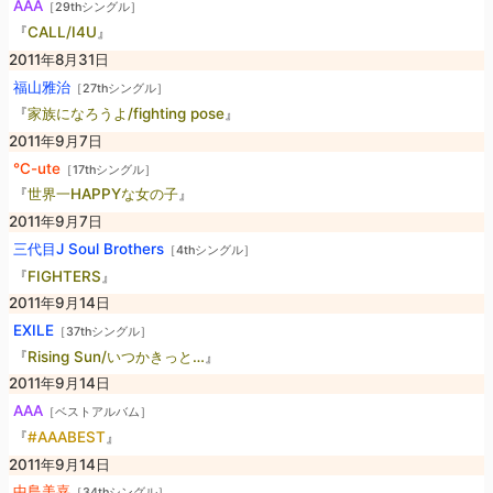
AAA
［29thシングル］
『
CALL/I4U
』
2011年8月31日
福山雅治
［27thシングル］
『
家族になろうよ/fighting pose
』
2011年9月7日
℃-ute
［17thシングル］
『
世界一HAPPYな女の子
』
2011年9月7日
三代目J Soul Brothers
［4thシングル］
『
FIGHTERS
』
2011年9月14日
EXILE
［37thシングル］
『
Rising Sun/いつかきっと…
』
2011年9月14日
AAA
［ベストアルバム］
『
#AAABEST
』
2011年9月14日
中島美嘉
［34thシングル］