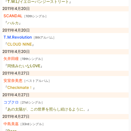
『
T.W.L/イエローパンジーストリート
』
2011年4月20日
SCANDAL
［10thシングル］
『
ハルカ
』
2011年4月20日
T.M.Revolution
［9thアルバム］
『
CLOUD NINE
』
2011年4月20日
矢井田瞳
［19thシングル］
『
同情みたいなLOVE
』
2011年4月27日
安室奈美恵
［ベストアルバム］
『
Checkmate！
』
2011年4月27日
コブクロ
［21stシングル］
『
あの太陽が、この世界を照らし続けるように。
』
2011年4月27日
中島美嘉
［33rdシングル］
『
Dear
』