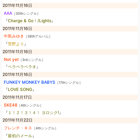
2011年11月16日
AAA
［30thシングル］
『
Charge & Go！/Lights
』
2011年11月16日
中島みゆき
［38thアルバム］
『
荒野より
』
2011年11月16日
Not yet
［3rdシングル］
『
ペラペラペラオ
』
2011年11月16日
FUNKEY MONKEY BABYS
［17thシングル］
『
LOVE SONG
』
2011年11月17日
SKE48
［4thシングル］
『
１！２！３！４！ ヨロシク!
』
2011年11月22日
フレンチ・キス
［4thシングル］
『
最初のメール
』