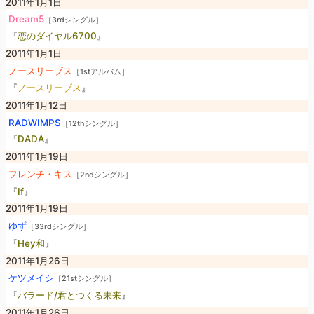
2011年1月1日
Dream5
［3rdシングル］
『
恋のダイヤル6700
』
2011年1月1日
ノースリーブス
［1stアルバム］
『
ノースリーブス
』
2011年1月12日
RADWIMPS
［12thシングル］
『
DADA
』
2011年1月19日
フレンチ・キス
［2ndシングル］
『
If
』
2011年1月19日
ゆず
［33rdシングル］
『
Hey和
』
2011年1月26日
ケツメイシ
［21stシングル］
『
バラード/君とつくる未来
』
2011年1月26日