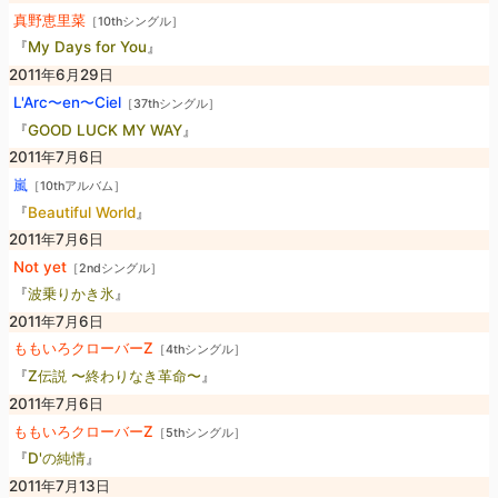
真野恵里菜
［10thシングル］
『
My Days for You
』
2011年6月29日
L'Arc〜en〜Ciel
［37thシングル］
『
GOOD LUCK MY WAY
』
2011年7月6日
嵐
［10thアルバム］
『
Beautiful World
』
2011年7月6日
Not yet
［2ndシングル］
『
波乗りかき氷
』
2011年7月6日
ももいろクローバーZ
［4thシングル］
『
Z伝説 〜終わりなき革命〜
』
2011年7月6日
ももいろクローバーZ
［5thシングル］
『
D'の純情
』
2011年7月13日