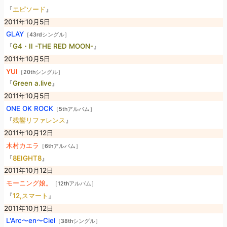
『
エピソード
』
2011年10月5日
GLAY
［43rdシングル］
『
G4・II -THE RED MOON-
』
2011年10月5日
YUI
［20thシングル］
『
Green a.live
』
2011年10月5日
ONE OK ROCK
［5thアルバム］
『
残響リファレンス
』
2011年10月12日
木村カエラ
［6thアルバム］
『
8EIGHT8
』
2011年10月12日
モーニング娘。
［12thアルバム］
『
12,スマート
』
2011年10月12日
L'Arc〜en〜Ciel
［38thシングル］