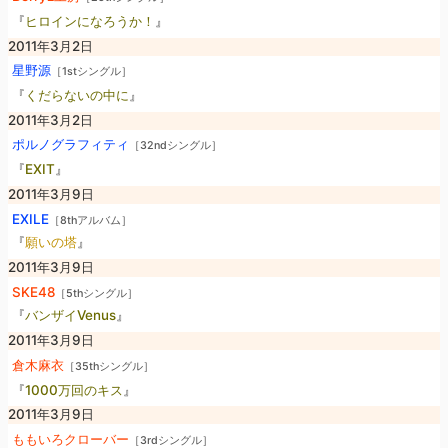
『
ヒロインになろうか！
』
2011年3月2日
星野源
［1stシングル］
『
くだらないの中に
』
2011年3月2日
ポルノグラフィティ
［32ndシングル］
『
EXIT
』
2011年3月9日
EXILE
［8thアルバム］
『
願いの塔
』
2011年3月9日
SKE48
［5thシングル］
『
バンザイVenus
』
2011年3月9日
倉木麻衣
［35thシングル］
『
1000万回のキス
』
2011年3月9日
ももいろクローバー
［3rdシングル］