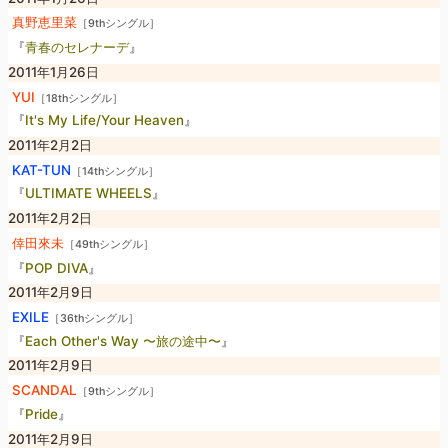
真野恵里菜
［9thシングル］
『
青春のセレナーデ
』
2011年1月26日
YUI
［18thシングル］
『
It's My Life/Your Heaven
』
2011年2月2日
KAT-TUN
［14thシングル］
『
ULTIMATE WHEELS
』
2011年2月2日
倖田來未
［49thシングル］
『
POP DIVA
』
2011年2月9日
EXILE
［36thシングル］
『
Each Other's Way 〜旅の途中〜
』
2011年2月9日
SCANDAL
［9thシングル］
『
Pride
』
2011年2月9日