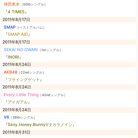
倖田來未
［50thシングル］
『
4 TIMES
』
2011年8月17日
SMAP
［ベストアルバム］
『
SMAP AID
』
2011年8月17日
SEKAI NO OWARI
［1stシングル］
『
INORI
』
2011年8月24日
AKB48
［22ndシングル］
『
フライングゲット
』
2011年8月24日
Every Little Thing
［42ndシングル］
『
アイガアル
』
2011年8月24日
V6
［38thシングル］
『
Sexy.Honey.Bunny!/タカラノイシ
』
2011年8月31日