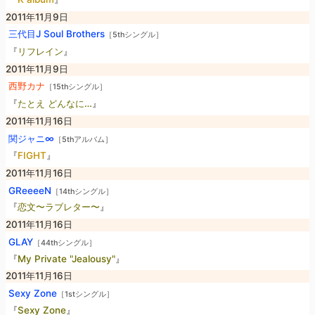
2011年11月9日
三代目J Soul Brothers
［5thシングル］
『
リフレイン
』
2011年11月9日
西野カナ
［15thシングル］
『
たとえ どんなに…
』
2011年11月16日
関ジャニ∞
［5thアルバム］
『
FIGHT
』
2011年11月16日
GReeeeN
［14thシングル］
『
恋文〜ラブレター〜
』
2011年11月16日
GLAY
［44thシングル］
『
My Private "Jealousy"
』
2011年11月16日
Sexy Zone
［1stシングル］
『
Sexy Zone
』