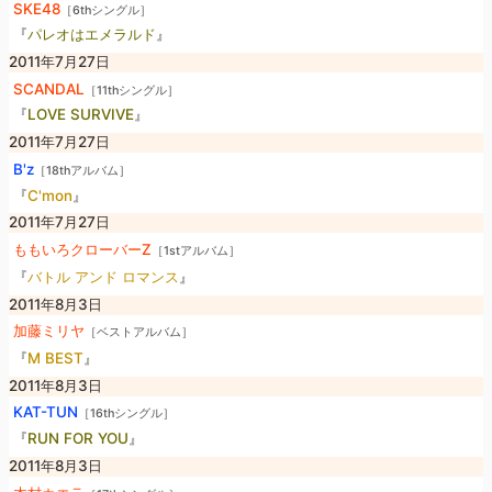
SKE48
［6thシングル］
『
パレオはエメラルド
』
2011年7月27日
SCANDAL
［11thシングル］
『
LOVE SURVIVE
』
2011年7月27日
B'z
［18thアルバム］
『
C'mon
』
2011年7月27日
ももいろクローバーZ
［1stアルバム］
『
バトル アンド ロマンス
』
2011年8月3日
加藤ミリヤ
［ベストアルバム］
『
M BEST
』
2011年8月3日
KAT-TUN
［16thシングル］
『
RUN FOR YOU
』
2011年8月3日