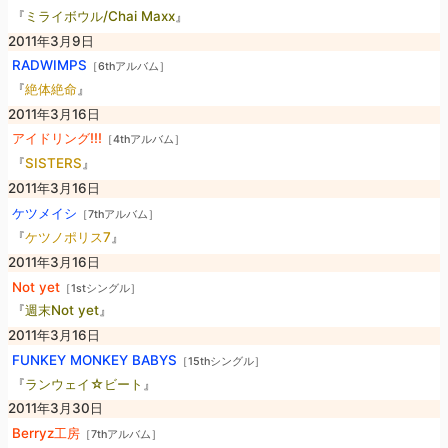
『
ミライボウル/Chai Maxx
』
2011年3月9日
RADWIMPS
［6thアルバム］
『
絶体絶命
』
2011年3月16日
アイドリング!!!
［4thアルバム］
『
SISTERS
』
2011年3月16日
ケツメイシ
［7thアルバム］
『
ケツノポリス7
』
2011年3月16日
Not yet
［1stシングル］
『
週末Not yet
』
2011年3月16日
FUNKEY MONKEY BABYS
［15thシングル］
『
ランウェイ☆ビート
』
2011年3月30日
Berryz工房
［7thアルバム］