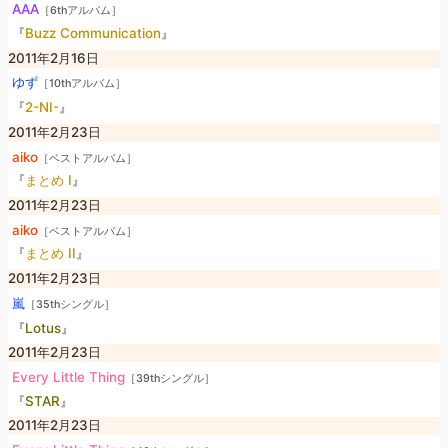
AAA
［6thアルバム］
『
Buzz Communication
』
2011年2月16日
ゆず
［10thアルバム］
『
2-NI-
』
2011年2月23日
aiko
［ベストアルバム］
『
まとめ I
』
2011年2月23日
aiko
［ベストアルバム］
『
まとめ II
』
2011年2月23日
嵐
［35thシングル］
『
Lotus
』
2011年2月23日
Every Little Thing
［39thシングル］
『
STAR
』
2011年2月23日