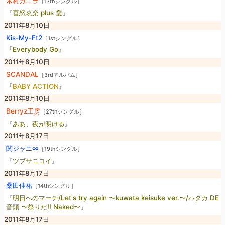
木村カエラ
［17thシングル］
『
喜怒哀楽 plus 愛
』
2011年8月10日
Kis-My-Ft2
［1stシングル］
『
Everybody Go
』
2011年8月10日
SCANDAL
［3rdアルバム］
『
BABY ACTION
』
2011年8月10日
Berryz工房
［27thシングル］
『
ああ、夜が明ける
』
2011年8月17日
関ジャニ∞
［19thシングル］
『
ツブサニコイ
』
2011年8月17日
桑田佳祐
［14thシングル］
『
明日へのマーチ/Let's try again 〜kuwata keisuke ver.〜/ハダカ DE
音頭 〜祭りだ!! Naked〜
』
2011年8月17日