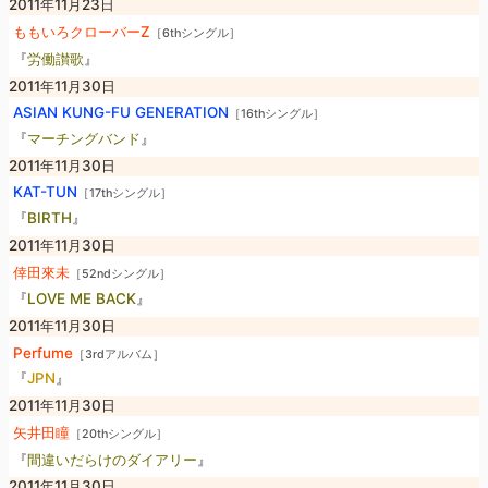
2011年11月23日
ももいろクローバーZ
［6thシングル］
『
労働讃歌
』
2011年11月30日
ASIAN KUNG-FU GENERATION
［16thシングル］
『
マーチングバンド
』
2011年11月30日
KAT-TUN
［17thシングル］
『
BIRTH
』
2011年11月30日
倖田來未
［52ndシングル］
『
LOVE ME BACK
』
2011年11月30日
Perfume
［3rdアルバム］
『
JPN
』
2011年11月30日
矢井田瞳
［20thシングル］
『
間違いだらけのダイアリー
』
2011年11月30日