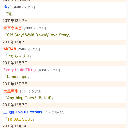
ゆず
［34thシングル］
『
翔
』
2011年12月7日
安室奈美恵
［38thシングル］
『
Sit! Stay! Wait! Down!/Love Story
』
2011年12月7日
AKB48
［24thシングル］
『
上からマリコ
』
2011年12月7日
Every Little Thing
［43rdシングル］
『
Landscape
』
2011年12月7日
大黒摩季
［33rdシングル］
『
Anything Goes ! “Ballad”
』
2011年12月7日
三代目J Soul Brothers
［2ndアルバム］
『
TRIBAL SOUL
』
2011年12月14日