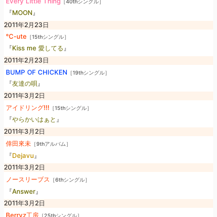
Every Little Thing
［40thシングル］
『
MOON
』
2011年2月23日
℃-ute
［15thシングル］
『
Kiss me 愛してる
』
2011年2月23日
BUMP OF CHICKEN
［19thシングル］
『
友達の唄
』
2011年3月2日
アイドリング!!!
［15thシングル］
『
やらかいはぁと
』
2011年3月2日
倖田來未
［9thアルバム］
『
Dejavu
』
2011年3月2日
ノースリーブス
［6thシングル］
『
Answer
』
2011年3月2日
Berryz工房
［25thシングル］