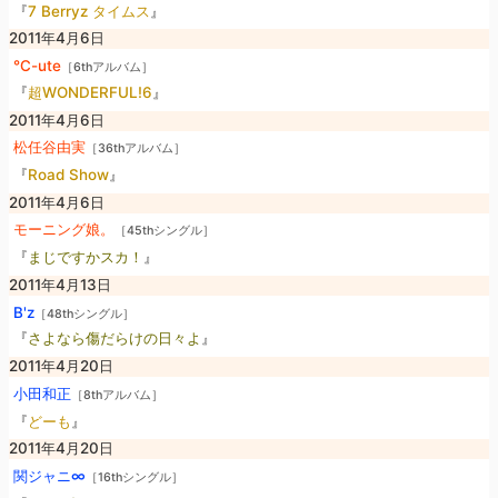
『
7 Berryz タイムス
』
2011年4月6日
℃-ute
［6thアルバム］
『
超WONDERFUL!6
』
2011年4月6日
松任谷由実
［36thアルバム］
『
Road Show
』
2011年4月6日
モーニング娘。
［45thシングル］
『
まじですかスカ！
』
2011年4月13日
B'z
［48thシングル］
『
さよなら傷だらけの日々よ
』
2011年4月20日
小田和正
［8thアルバム］
『
どーも
』
2011年4月20日
関ジャニ∞
［16thシングル］