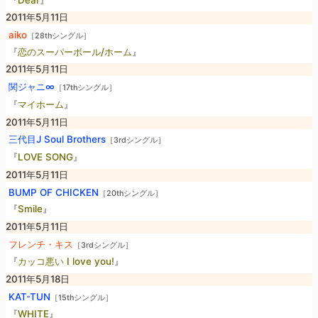
2011年5月11日
aiko
［28thシングル］
『
恋のスーパーボール/ホーム
』
2011年5月11日
関ジャニ∞
［17thシングル］
『
マイホーム
』
2011年5月11日
三代目J Soul Brothers
［3rdシングル］
『
LOVE SONG
』
2011年5月11日
BUMP OF CHICKEN
［20thシングル］
『
Smile
』
2011年5月11日
フレンチ・キス
［3rdシングル］
『
カッコ悪い I love you!
』
2011年5月18日
KAT-TUN
［15thシングル］
『
WHITE
』