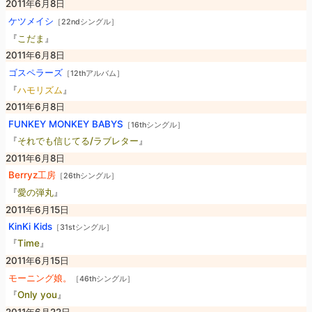
2011年6月8日
ケツメイシ
［22ndシングル］
『
こだま
』
2011年6月8日
ゴスペラーズ
［12thアルバム］
『
ハモリズム
』
2011年6月8日
FUNKEY MONKEY BABYS
［16thシングル］
『
それでも信じてる/ラブレター
』
2011年6月8日
Berryz工房
［26thシングル］
『
愛の弾丸
』
2011年6月15日
KinKi Kids
［31stシングル］
『
Time
』
2011年6月15日
モーニング娘。
［46thシングル］
『
Only you
』