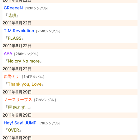
2011年6月22日
GReeeeN
［12thシングル］
『
花唄
』
2011年6月22日
T.M.Revolution
［25thシングル］
『
FLAGS
』
2011年6月22日
AAA
［28thシングル］
『
No cry No more
』
2011年6月22日
西野カナ
［3rdアルバム］
『
Thank you, Love
』
2011年6月29日
ノースリーブス
［7thシングル］
『
唇 触れず…
』
2011年6月29日
Hey! Say! JUMP
［7thシングル］
『
OVER
』
2011年6月29日