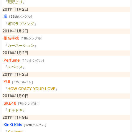
『
荒野より
』
2011年11月2日
嵐
［36thシングル］
『
迷宮ラブソング
』
2011年11月2日
椎名林檎
［11thシングル］
『
カーネーション
』
2011年11月2日
Perfume
［14thシングル］
『
スパイス
』
2011年11月2日
YUI
［5thアルバム］
『
HOW CRAZY YOUR LOVE
』
2011年11月9日
SKE48
［7thシングル］
『
オキドキ
』
2011年11月9日
KinKi Kids
［12thアルバム］
『
K album
』