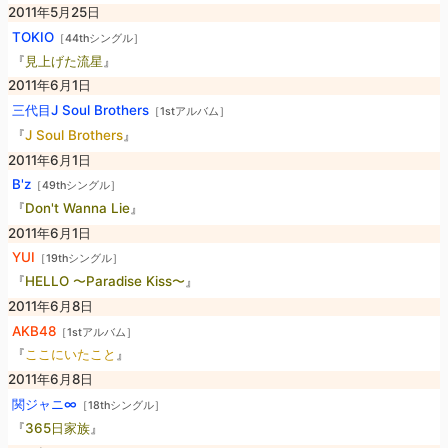
2011年5月25日
TOKIO
［44thシングル］
『
見上げた流星
』
2011年6月1日
三代目J Soul Brothers
［1stアルバム］
『
J Soul Brothers
』
2011年6月1日
B'z
［49thシングル］
『
Don't Wanna Lie
』
2011年6月1日
YUI
［19thシングル］
『
HELLO 〜Paradise Kiss〜
』
2011年6月8日
AKB48
［1stアルバム］
『
ここにいたこと
』
2011年6月8日
関ジャニ∞
［18thシングル］
『
365日家族
』