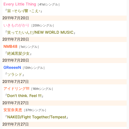
Every Little Thing
［41stシングル］
『
宙 -そら-/響 -こえ-
』
2011年7月20日
いきものがかり
［20thシングル］
『
笑ってたいんだ/NEW WORLD MUSIC
』
2011年7月20日
NMB48
［1stシングル］
『
絶滅黒髪少女
』
2011年7月20日
GReeeeN
［13thシングル］
『
ソラシド
』
2011年7月27日
アイドリング!!!
［16thシングル］
『
Don't think. Feel !!!
』
2011年7月27日
安室奈美恵
［37thシングル］
『
NAKED/Fight Together/Tempest
』
2011年7月27日