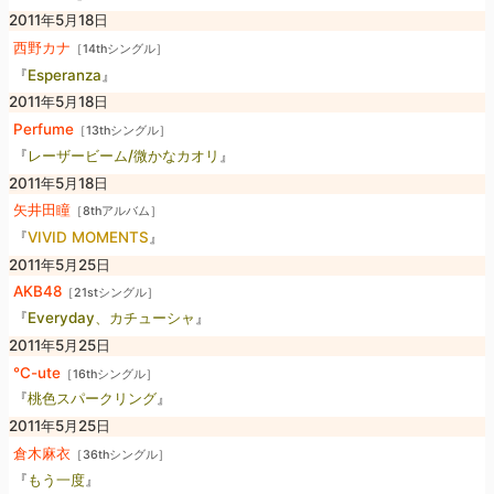
2011年5月18日
西野カナ
［14thシングル］
『
Esperanza
』
2011年5月18日
Perfume
［13thシングル］
『
レーザービーム/微かなカオリ
』
2011年5月18日
矢井田瞳
［8thアルバム］
『
VIVID MOMENTS
』
2011年5月25日
AKB48
［21stシングル］
『
Everyday、カチューシャ
』
2011年5月25日
℃-ute
［16thシングル］
『
桃色スパークリング
』
2011年5月25日
倉木麻衣
［36thシングル］
『
もう一度
』