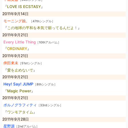
『
LOVE IS ECSTASY
』
2011年9月14日
モーニング娘。
［47thシングル］
『
この地球の平和を本気で願ってるんだよ！
』
2011年9月21日
Every Little Thing
［10thアルバム］
『
ORDINARY
』
2011年9月21日
倖田來未
［51stシングル］
『
愛を止めないで
』
2011年9月21日
Hey! Say! JUMP
［8thシングル］
『
Magic Power
』
2011年9月21日
ポルノグラフィティ
［33rdシングル］
『
ワンモアタイム
』
2011年9月28日
星野源
［2ndアルバム］