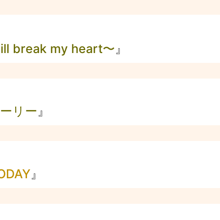
］
will break my heart〜
』
ーリー
』
ODAY
』