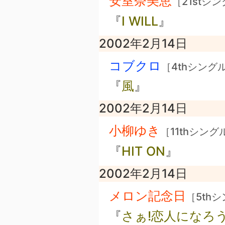
安室奈美恵
［21stシ
『
I WILL
』
2002年2月14日
コブクロ
［4thシング
『
風
』
2002年2月14日
小柳ゆき
［11thシング
『
HIT ON
』
2002年2月14日
メロン記念日
［5th
『
さぁ!恋人になろ