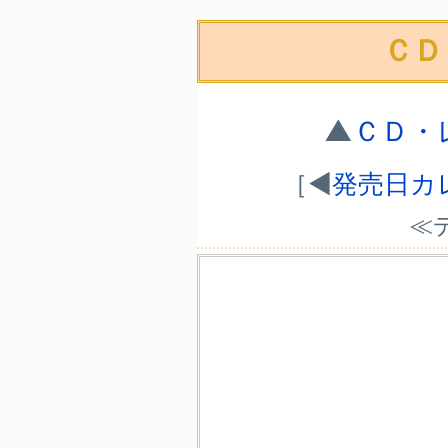
ＣＤ
▲
ＣＤ・
［◀
発売日カレ
≪