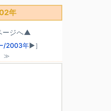
02年
ページへ▲
/2003年
▶］
）≫