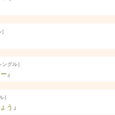
ル］
hシングル］
ビー
』
グル］
ょう
』