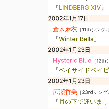
『
LINDBERG XIV
』
2002年1月17日
倉木麻衣
［11thシング
『
Winter Bells
』
2002年1月23日
Hysteric Blue
［12t
『
ベイサイドベイ
2002年1月23日
広瀬香美
［23rdシン
『
月の下で逢いまし