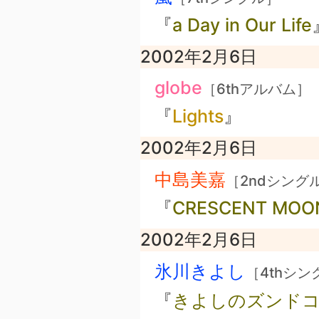
『
a Day in Our Life
2002年2月6日
globe
［6thアルバム］
『
Lights
』
2002年2月6日
中島美嘉
［2ndシング
『
CRESCENT MOO
2002年2月6日
氷川きよし
［4thシン
『
きよしのズンド