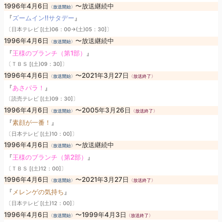
1996年4月6日
〜放送継続中
〈放送開始〉
『
ズームイン!!サタデー
』
〔日本テレビ [(土)06：00→(土)05：30]〕
1996年4月6日
〜放送継続中
〈放送開始〉
『
王様のブランチ（第1部）
』
〔ＴＢＳ [(土)09：30]〕
1996年4月6日
〜2021年3月27日
〈放送開始〉
〈放送終了〉
『
あさパラ！
』
〔読売テレビ [(土)09：30]〕
1996年4月6日
〜2005年3月26日
〈放送開始〉
〈放送終了〉
『
素顔が一番！
』
〔日本テレビ [(土)10：00]〕
1996年4月6日
〜放送継続中
〈放送開始〉
『
王様のブランチ（第2部）
』
〔ＴＢＳ [(土)12：00]〕
1996年4月6日
〜2021年3月27日
〈放送開始〉
〈放送終了〉
『
メレンゲの気持ち
』
〔日本テレビ [(土)12：00]〕
1996年4月6日
〜1999年4月3日
〈放送開始〉
〈放送終了〉