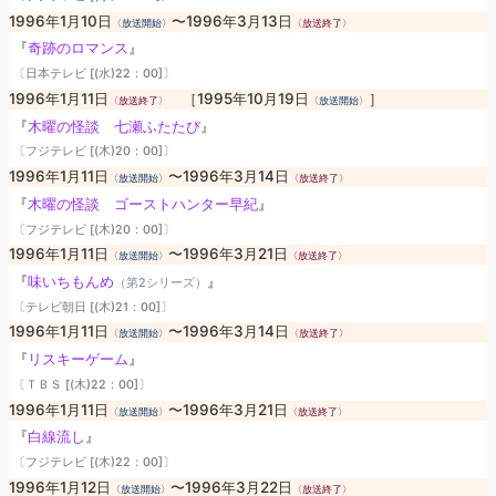
1996年1月10日
〜1996年3月13日
〈放送開始〉
〈放送終了〉
『
奇跡のロマンス
』
〔日本テレビ [(水)22：00]〕
1996年1月11日
［1995年10月19日
］
〈放送終了〉
〈放送開始〉
『
木曜の怪談 七瀬ふたたび
』
〔フジテレビ [(木)20：00]〕
1996年1月11日
〜1996年3月14日
〈放送開始〉
〈放送終了〉
『
木曜の怪談 ゴーストハンター早紀
』
〔フジテレビ [(木)20：00]〕
1996年1月11日
〜1996年3月21日
〈放送開始〉
〈放送終了〉
『
味いちもんめ
』
（第2シリーズ）
〔テレビ朝日 [(木)21：00]〕
1996年1月11日
〜1996年3月14日
〈放送開始〉
〈放送終了〉
『
リスキーゲーム
』
〔ＴＢＳ [(木)22：00]〕
1996年1月11日
〜1996年3月21日
〈放送開始〉
〈放送終了〉
『
白線流し
』
〔フジテレビ [(木)22：00]〕
1996年1月12日
〜1996年3月22日
〈放送開始〉
〈放送終了〉