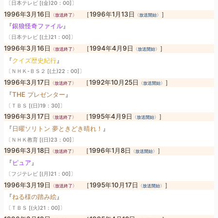
〔日本テレビ [(金)20：00]〕
1996年3月16日
［1996年1月13日
］
〈放送終了〉
〈放送開始〉
『
銀狼怪奇ファイル
』
〔日本テレビ [(土)21：00]〕
1996年3月16日
［1994年4月9日
］
〈放送終了〉
〈放送開始〉
『
クイズ歴史紀行
』
〔ＮＨＫ-ＢＳ２ [(土)22：00]〕
1996年3月17日
［1992年10月25日
］
〈放送終了〉
〈放送開始〉
『
THE プレゼンター
』
〔ＴＢＳ [(日)19：30]〕
1996年3月17日
［1995年4月9日
］
〈放送終了〉
〈放送開始〉
『
日曜ソリトン 夢ときどき晴れ！
』
〔ＮＨＫ教育 [(日)23：00]〕
1996年3月18日
［1996年1月8日
］
〈放送終了〉
〈放送開始〉
『
ピュア
』
〔フジテレビ [(月)21：00]〕
1996年3月19日
［1995年10月17日
］
〈放送終了〉
〈放送開始〉
『
ねる様の踏み絵
』
〔ＴＢＳ [(火)21：00]〕