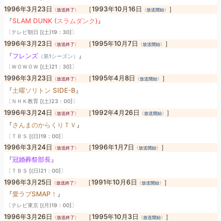
1996年3月23日
［1993年10月16日
］
〈放送終了〉
〈放送開始〉
『
SLAM DUNK (スラムダンク)
』
〔テレビ朝日 [(土)19：30]〕
1996年3月23日
［1995年10月7日
］
〈放送終了〉
〈放送開始〉
『
フレンズ
』
（第1シーズン）
〔ＷＯＷＯＷ [(土)21：30]〕
1996年3月23日
［1995年4月8日
］
〈放送終了〉
〈放送開始〉
『
土曜ソリトン SIDE-B
』
〔ＮＨＫ教育 [(土)23：00]〕
1996年3月24日
［1992年4月26日
］
〈放送終了〉
〈放送開始〉
『
さんまのからくりＴＶ
』
〔ＴＢＳ [(日)19：00]〕
1996年3月24日
［1996年1月7日
］
〈放送終了〉
〈放送開始〉
『
冠婚葬祭部長
』
〔ＴＢＳ [(日)21：00]〕
1996年3月25日
［1991年10月6日
］
〈放送終了〉
〈放送開始〉
『
愛ラブSMAP！
』
〔テレビ東京 [(月)19：00]〕
1996年3月26日
［1995年10月3日
］
〈放送終了〉
〈放送開始〉