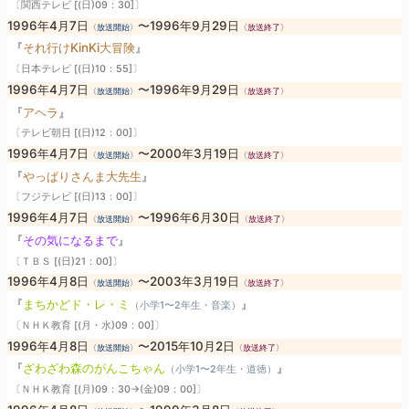
〔関西テレビ [(日)09：30]〕
1996年4月7日
〜1996年9月29日
〈放送開始〉
〈放送終了〉
『
それ行けKinKi大冒険
』
〔日本テレビ [(日)10：55]〕
1996年4月7日
〜1996年9月29日
〈放送開始〉
〈放送終了〉
『
アヘラ
』
〔テレビ朝日 [(日)12：00]〕
1996年4月7日
〜2000年3月19日
〈放送開始〉
〈放送終了〉
『
やっぱりさんま大先生
』
〔フジテレビ [(日)13：00]〕
1996年4月7日
〜1996年6月30日
〈放送開始〉
〈放送終了〉
『
その気になるまで
』
〔ＴＢＳ [(日)21：00]〕
1996年4月8日
〜2003年3月19日
〈放送開始〉
〈放送終了〉
『
まちかどド・レ・ミ
』
（小学1〜2年生・音楽）
〔ＮＨＫ教育 [(月・水)09：00]〕
1996年4月8日
〜2015年10月2日
〈放送開始〉
〈放送終了〉
『
ざわざわ森のがんこちゃん
』
（小学1〜2年生・道徳）
〔ＮＨＫ教育 [(月)09：30→(金)09：00]〕