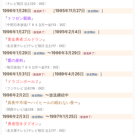
〔テレビ朝日 [(土)20：00]〕
1996年1月26日
［1995年11月27日
］
〈放送終了〉
〈放送開始〉
『
トツゼン親娘
』
〔中部日本放送/ＴＢＳ [(月〜金)13：30]〕
1996年1月27日
［1995年2月4日
］
〈放送終了〉
〈放送開始〉
『
黄金勇者ゴルドラン
』
〔名古屋テレビ/テレビ朝日 [(土)17：00]〕
1996年1月29日
〜1996年3月29日
〈放送開始〉
〈放送終了〉
『
愛の産科
』
〔毎日放送/ＴＢＳ [(月〜金)13：30]〕
1996年1月31日
［1989年4月26日
］
〈放送終了〉
〈放送開始〉
『
ドラゴンボールＺ
』
〔フジテレビ [(水)19：00]〕
1996年2月2日
〜放送継続中
〈放送開始〉
『
真夜中市場〜ハイヒールの眠れない夜〜
』
〔関西テレビ(金)26：30]〕
1996年2月3日
〜1997年1月25日
〈放送開始〉
〈放送終了〉
『
勇者指令ダグオン
』
〔名古屋テレビ/テレビ朝日 [(土)17：00]〕