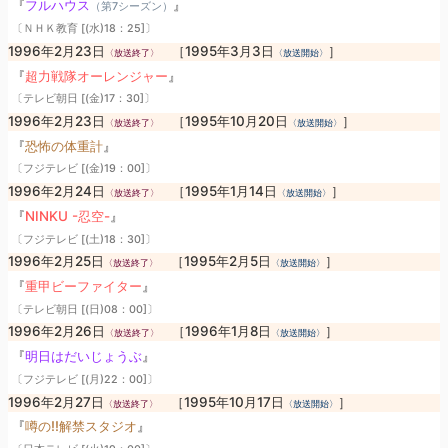
『
フルハウス
』
（第7シーズン）
〔ＮＨＫ教育 [(水)18：25]〕
1996年2月23日
［1995年3月3日
］
〈放送終了〉
〈放送開始〉
『
超力戦隊オーレンジャー
』
〔テレビ朝日 [(金)17：30]〕
1996年2月23日
［1995年10月20日
］
〈放送終了〉
〈放送開始〉
『
恐怖の体重計
』
〔フジテレビ [(金)19：00]〕
1996年2月24日
［1995年1月14日
］
〈放送終了〉
〈放送開始〉
『
NINKU -忍空-
』
〔フジテレビ [(土)18：30]〕
1996年2月25日
［1995年2月5日
］
〈放送終了〉
〈放送開始〉
『
重甲ビーファイター
』
〔テレビ朝日 [(日)08：00]〕
1996年2月26日
［1996年1月8日
］
〈放送終了〉
〈放送開始〉
『
明日はだいじょうぶ
』
〔フジテレビ [(月)22：00]〕
1996年2月27日
［1995年10月17日
］
〈放送終了〉
〈放送開始〉
『
噂の!!解禁スタジオ
』