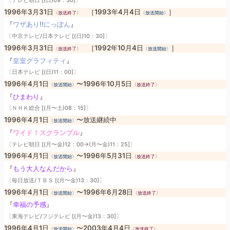
〔テレビ朝日 [(日)09：30]〕
1996年3月31日
［1993年4月4日
］
〈放送終了〉
〈放送開始〉
『
ワザあり!!にっぽん
』
〔中京テレビ/日本テレビ [(日)10：30]〕
1996年3月31日
［1992年10月4日
］
〈放送終了〉
〈放送開始〉
『
皇室グラフィティ
』
〔日本テレビ [(日)11：00]〕
1996年4月1日
〜1996年10月5日
〈放送開始〉
〈放送終了〉
『
ひまわり
』
〔ＮＨＫ総合 [(月〜土)08：15]〕
1996年4月1日
〜放送継続中
〈放送開始〉
『
ワイド！スクランブル
』
〔テレビ朝日 [(月〜金)12：00→(月〜金)11：25]〕
1996年4月1日
〜1996年5月31日
〈放送開始〉
〈放送終了〉
『
もう大人なんだから
』
〔毎日放送/ＴＢＳ [(月〜金)13：30]〕
1996年4月1日
〜1996年6月28日
〈放送開始〉
〈放送終了〉
『
幸福の予感
』
〔東海テレビ/フジテレビ [(月〜金)13：30]〕
1996年4月1日
〜2003年4月4日
〈放送開始〉
〈放送終了〉