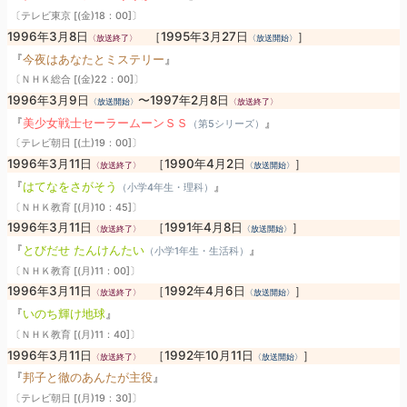
〔テレビ東京 [(金)18：00]〕
1996年3月8日
［1995年3月27日
］
〈放送終了〉
〈放送開始〉
『
今夜はあなたとミステリー
』
〔ＮＨＫ総合 [(金)22：00]〕
1996年3月9日
〜1997年2月8日
〈放送開始〉
〈放送終了〉
『
美少女戦士セーラームーンＳＳ
』
（第5シリーズ）
〔テレビ朝日 [(土)19：00]〕
1996年3月11日
［1990年4月2日
］
〈放送終了〉
〈放送開始〉
『
はてなをさがそう
』
（小学4年生・理科）
〔ＮＨＫ教育 [(月)10：45]〕
1996年3月11日
［1991年4月8日
］
〈放送終了〉
〈放送開始〉
『
とびだせ たんけんたい
』
（小学1年生・生活科）
〔ＮＨＫ教育 [(月)11：00]〕
1996年3月11日
［1992年4月6日
］
〈放送終了〉
〈放送開始〉
『
いのち輝け地球
』
〔ＮＨＫ教育 [(月)11：40]〕
1996年3月11日
［1992年10月11日
］
〈放送終了〉
〈放送開始〉
『
邦子と徹のあんたが主役
』
〔テレビ朝日 [(月)19：30]〕