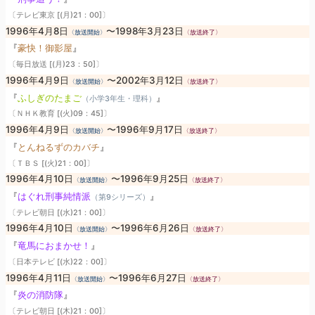
〔テレビ東京 [(月)21：00]〕
1996年4月8日
〜1998年3月23日
〈放送開始〉
〈放送終了〉
『
豪快！御影屋
』
〔毎日放送 [(月)23：50]〕
1996年4月9日
〜2002年3月12日
〈放送開始〉
〈放送終了〉
『
ふしぎのたまご
』
（小学3年生・理科）
〔ＮＨＫ教育 [(火)09：45]〕
1996年4月9日
〜1996年9月17日
〈放送開始〉
〈放送終了〉
『
とんねるずのカバチ
』
〔ＴＢＳ [(火)21：00]〕
1996年4月10日
〜1996年9月25日
〈放送開始〉
〈放送終了〉
『
はぐれ刑事純情派
』
（第9シリーズ）
〔テレビ朝日 [(水)21：00]〕
1996年4月10日
〜1996年6月26日
〈放送開始〉
〈放送終了〉
『
竜馬におまかせ！
』
〔日本テレビ [(水)22：00]〕
1996年4月11日
〜1996年6月27日
〈放送開始〉
〈放送終了〉
『
炎の消防隊
』
〔テレビ朝日 [(木)21：00]〕