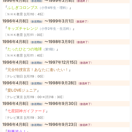
1996年4月8日
〜1999年3月8日
〈放送開始〉
〈放送終了〉
『
ふしぎコロンブス
』
（小学4年生・理科）
〔ＮＨＫ教育 [(月)10：45]〕
1996年4月8日
〜1999年3月1日
〈放送開始〉
〈放送終了〉
『
キッズチャレンジ
』
（小学2年生・生活科）
〔ＮＨＫ教育 [(月)11：00]〕
1996年4月8日
〜1998年3月9日
〈放送開始〉
〈放送終了〉
『
たったひとつの地球
』
（第1期）
〔ＮＨＫ教育 [(月)11：40]〕
1996年4月8日
〜1997年12月15日
〈放送開始〉
〈放送終了〉
『
完全特捜宣言！あなたに逢いたい！
』
〔テレビ朝日 [(月)19：00]〕
1996年4月8日
〜1998年9月28日
〈放送開始〉
〈放送終了〉
『
愛LOVEジュニア
』
〔テレビ東京 [(月)19：00→(月)18：30]〕
1996年4月8日
〜1996年9月30日
〈放送開始〉
〈放送終了〉
『
七星闘神ガイファード
』
〔テレビ東京 [(月)19：30]〕
1996年4月8日
〜1996年9月23日
〈放送開始〉
〈放送終了〉
『
刑事追う！
』