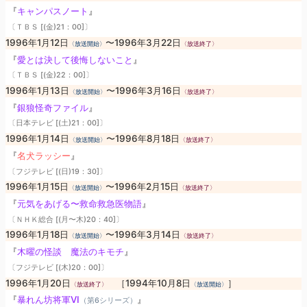
『
キャンパスノート
』
〔ＴＢＳ [(金)21：00]〕
1996年1月12日
〜1996年3月22日
〈放送開始〉
〈放送終了〉
『
愛とは決して後悔しないこと
』
〔ＴＢＳ [(金)22：00]〕
1996年1月13日
〜1996年3月16日
〈放送開始〉
〈放送終了〉
『
銀狼怪奇ファイル
』
〔日本テレビ [(土)21：00]〕
1996年1月14日
〜1996年8月18日
〈放送開始〉
〈放送終了〉
『
名犬ラッシー
』
〔フジテレビ [(日)19：30]〕
1996年1月15日
〜1996年2月15日
〈放送開始〉
〈放送終了〉
『
元気をあげる〜救命救急医物語
』
〔ＮＨＫ総合 [(月〜木)20：40]〕
1996年1月18日
〜1996年3月14日
〈放送開始〉
〈放送終了〉
『
木曜の怪談 魔法のキモチ
』
〔フジテレビ [(木)20：00]〕
1996年1月20日
［1994年10月8日
］
〈放送終了〉
〈放送開始〉
『
暴れん坊将軍VI
』
（第6シリーズ）