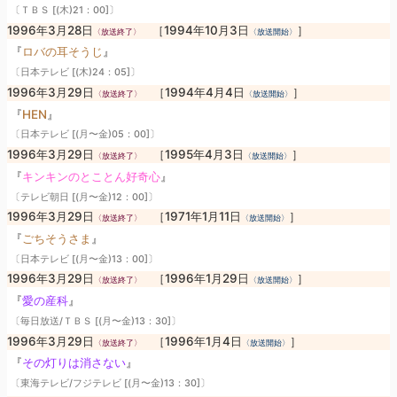
〔ＴＢＳ [(木)21：00]〕
1996年3月28日
［1994年10月3日
］
〈放送終了〉
〈放送開始〉
『
ロバの耳そうじ
』
〔日本テレビ [(木)24：05]〕
1996年3月29日
［1994年4月4日
］
〈放送終了〉
〈放送開始〉
『
HEN
』
〔日本テレビ [(月〜金)05：00]〕
1996年3月29日
［1995年4月3日
］
〈放送終了〉
〈放送開始〉
『
キンキンのとことん好奇心
』
〔テレビ朝日 [(月〜金)12：00]〕
1996年3月29日
［1971年1月11日
］
〈放送終了〉
〈放送開始〉
『
ごちそうさま
』
〔日本テレビ [(月〜金)13：00]〕
1996年3月29日
［1996年1月29日
］
〈放送終了〉
〈放送開始〉
『
愛の産科
』
〔毎日放送/ＴＢＳ [(月〜金)13：30]〕
1996年3月29日
［1996年1月4日
］
〈放送終了〉
〈放送開始〉
『
その灯りは消さない
』
〔東海テレビ/フジテレビ [(月〜金)13：30]〕