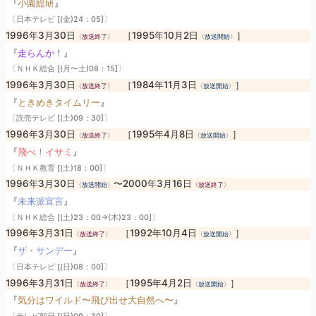
『
小園総研
』
〔日本テレビ [(金)24：05]〕
1996年3月30日
［1995年10月2日
］
〈放送終了〉
〈放送開始〉
『
走らんか！
』
〔ＮＨＫ総合 [(月〜土)08：15]〕
1996年3月30日
［1984年11月3日
］
〈放送終了〉
〈放送開始〉
『
ときめきタイムリー
』
〔読売テレビ [(土)09：30]〕
1996年3月30日
［1995年4月8日
］
〈放送終了〉
〈放送開始〉
『
飛べ！イサミ
』
〔ＮＨＫ教育 [(土)18：00]〕
1996年3月30日
〜2000年3月16日
〈放送開始〉
〈放送終了〉
『
未来派宣言
』
〔ＮＨＫ総合 [(土)23：00→(木)23：00]〕
1996年3月31日
［1992年10月4日
］
〈放送終了〉
〈放送開始〉
『
ザ・サンデー
』
〔日本テレビ [(日)08：00]〕
1996年3月31日
［1995年4月2日
］
〈放送終了〉
〈放送開始〉
『
気分はワイルド〜飛び出せ大自然へ〜
』