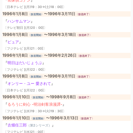
『
名探偵コナン
』
〔日本テレビ [(月)19：30→(土)18：00]〕
1996年1月8日
〜1996年3月11日
〈放送開始〉
〈放送終了〉
『
ハンサムマン
』
〔テレビ朝日 [(月)20：00]〕
1996年1月8日
〜1996年3月18日
〈放送開始〉
〈放送終了〉
『
ピュア
』
〔フジテレビ [(月)21：00]〕
1996年1月8日
〜1996年2月26日
〈放送開始〉
〈放送終了〉
『
明日はだいじょうぶ
』
〔フジテレビ [(月)22：00]〕
1996年1月8日
〜1996年3月11日
〈放送開始〉
〈放送終了〉
『
オンリー・ユー 愛されて
』
〔日本テレビ [(月)22：00]〕
1996年1月10日
〜1998年9月8日
〈放送開始〉
〈放送終了〉
『
るろうに剣心 -明治剣客浪漫譚-
』
〔フジテレビ [(水)19：30→(火)19：30]〕
1996年1月10日
〜1996年3月13日
〈放送開始〉
〈放送終了〉
『
古畑任三郎
』
（第2シリーズ）
〔フジテレビ [(水)21：00]〕