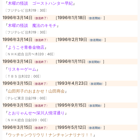
『
木曜の怪談 ゴーストハンター早紀
』
〔フジテレビ [(木)19：30]〕
1996年3月14日
［1996年1月18日
］
〈放送終了〉
〈放送開始〉
『
木曜の怪談 魔法のキモチ
』
〔フジテレビ [(木)19：30]〕
1996年3月14日
［1996年2月19日
］
〈放送終了〉
〈放送開始〉
『
ようこそ青春金物店
』
〔ＮＨＫ総合 [(月〜木)20：40]〕
1996年3月14日
［1996年1月11日
］
〈放送終了〉
〈放送開始〉
『
リスキーゲーム
』
〔ＴＢＳ [(木)22：00]〕
1996年3月15日
［1993年4月23日
］
〈放送終了〉
〈放送開始〉
『
山田邦子のおまかせ！山田商会
』
〔テレビ東京 [(金)19：00]〕
1996年3月15日
［1995年9月15日
］
〈放送終了〉
〈放送開始〉
『
とおりゃんせ〜深川人情澪通り
』
〔ＮＨＫ総合 [(金)20：00]〕
1996年3月15日
［1995年5月12日
］
〈放送終了〉
〈放送開始〉
『
ウッチャンウリウリ！ナンチャンナリナリ！！
』