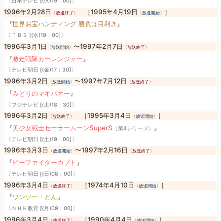
〔日本テレビ [(火)19：00]〕
1996年2月28日
［1995年4月19日
］
〈放送終了〉
〈放送開始〉
『
世界お宝ハンティング 勝負は目利き
』
〔ＴＢＳ [(水)19：00]〕
1996年3月1日
〜1997年2月7日
〈放送開始〉
〈放送終了〉
『
激走戦隊カーレンジャー
』
〔テレビ朝日 [(金)17：30]〕
1996年3月2日
〜1997年7月12日
〈放送開始〉
〈放送終了〉
『
みどりのマキバオー
』
〔フジテレビ [(土)18：30]〕
1996年3月2日
［1995年3月4日
］
〈放送終了〉
〈放送開始〉
『
美少女戦士セーラームーンSuperS
』
（第4シリーズ）
〔テレビ朝日 [(土)19：00]〕
1996年3月3日
〜1997年2月16日
〈放送開始〉
〈放送終了〉
『
ビーファイターカブト
』
〔テレビ朝日 [(日)08：00]〕
1996年3月4日
［1974年4月10日
］
〈放送終了〉
〈放送開始〉
『
ワンツー・どん
』
〔ＮＨＫ教育 [(月)09：00]〕
1996年3月4日
［1990年4月4日
］
〈放送終了〉
〈放送開始〉