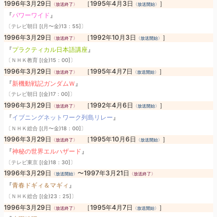
1996年3月29日
［1995年4月3日
］
〈放送終了〉
〈放送開始〉
『
パワーワイド
』
〔テレビ朝日 [(月〜金)13：55]〕
1996年3月29日
［1992年10月3日
］
〈放送終了〉
〈放送開始〉
『
プラクティカル日本語講座
』
〔ＮＨＫ教育 [(金)15：00]〕
1996年3月29日
［1995年4月7日
］
〈放送終了〉
〈放送開始〉
『
新機動戦記ガンダムＷ
』
〔テレビ朝日 [(金)17：00]〕
1996年3月29日
［1992年4月6日
］
〈放送終了〉
〈放送開始〉
『
イブニングネットワーク列島リレー
』
〔ＮＨＫ総合 [(月〜金)18：00]〕
1996年3月29日
［1995年10月6日
］
〈放送終了〉
〈放送開始〉
『
神秘の世界エルハザード
』
〔テレビ東京 [(金)18：30]〕
1996年3月29日
〜1997年3月21日
〈放送開始〉
〈放送終了〉
『
青春ドギィ＆マギィ
』
〔ＮＨＫ総合 [(金)23：25]〕
1996年3月29日
［1995年4月7日
］
〈放送終了〉
〈放送開始〉