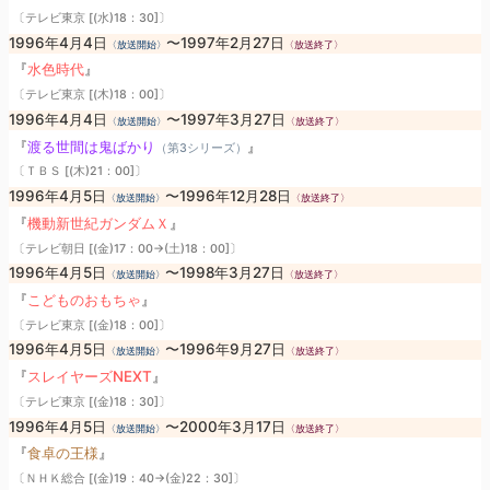
〔テレビ東京 [(水)18：30]〕
1996年4月4日
〜1997年2月27日
〈放送開始〉
〈放送終了〉
『
水色時代
』
〔テレビ東京 [(木)18：00]〕
1996年4月4日
〜1997年3月27日
〈放送開始〉
〈放送終了〉
『
渡る世間は鬼ばかり
』
（第3シリーズ）
〔ＴＢＳ [(木)21：00]〕
1996年4月5日
〜1996年12月28日
〈放送開始〉
〈放送終了〉
『
機動新世紀ガンダムＸ
』
〔テレビ朝日 [(金)17：00→(土)18：00]〕
1996年4月5日
〜1998年3月27日
〈放送開始〉
〈放送終了〉
『
こどものおもちゃ
』
〔テレビ東京 [(金)18：00]〕
1996年4月5日
〜1996年9月27日
〈放送開始〉
〈放送終了〉
『
スレイヤーズNEXT
』
〔テレビ東京 [(金)18：30]〕
1996年4月5日
〜2000年3月17日
〈放送開始〉
〈放送終了〉
『
食卓の王様
』
〔ＮＨＫ総合 [(金)19：40→(金)22：30]〕