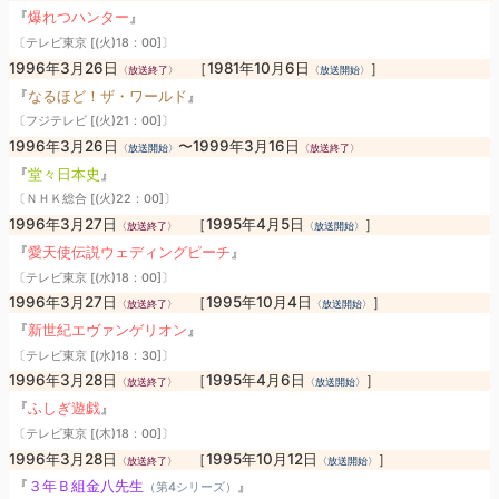
『
爆れつハンター
』
〔テレビ東京 [(火)18：00]〕
1996年3月26日
［1981年10月6日
］
〈放送終了〉
〈放送開始〉
『
なるほど！ザ・ワールド
』
〔フジテレビ [(火)21：00]〕
1996年3月26日
〜1999年3月16日
〈放送開始〉
〈放送終了〉
『
堂々日本史
』
〔ＮＨＫ総合 [(火)22：00]〕
1996年3月27日
［1995年4月5日
］
〈放送終了〉
〈放送開始〉
『
愛天使伝説ウェディングピーチ
』
〔テレビ東京 [(水)18：00]〕
1996年3月27日
［1995年10月4日
］
〈放送終了〉
〈放送開始〉
『
新世紀エヴァンゲリオン
』
〔テレビ東京 [(水)18：30]〕
1996年3月28日
［1995年4月6日
］
〈放送終了〉
〈放送開始〉
『
ふしぎ遊戯
』
〔テレビ東京 [(木)18：00]〕
1996年3月28日
［1995年10月12日
］
〈放送終了〉
〈放送開始〉
『
３年Ｂ組金八先生
』
（第4シリーズ）