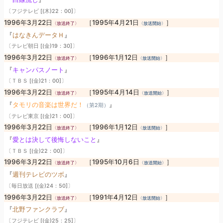
〔フジテレビ [(木)22：00]〕
1996年3月22日
［1995年4月21日
］
〈放送終了〉
〈放送開始〉
『
はなきんデータＨ
』
〔テレビ朝日 [(金)19：30]〕
1996年3月22日
［1996年1月12日
］
〈放送終了〉
〈放送開始〉
『
キャンパスノート
』
〔ＴＢＳ [(金)21：00]〕
1996年3月22日
［1995年4月14日
］
〈放送終了〉
〈放送開始〉
『
タモリの音楽は世界だ！
』
（第2期）
〔テレビ東京 [(金)21：00]〕
1996年3月22日
［1996年1月12日
］
〈放送終了〉
〈放送開始〉
『
愛とは決して後悔しないこと
』
〔ＴＢＳ [(金)22：00]〕
1996年3月22日
［1995年10月6日
］
〈放送終了〉
〈放送開始〉
『
週刊テレビのツボ
』
〔毎日放送 [(金)24：50]〕
1996年3月22日
［1991年4月12日
］
〈放送終了〉
〈放送開始〉
『
北野ファンクラブ
』
〔フジテレビ [(金)25：25]〕