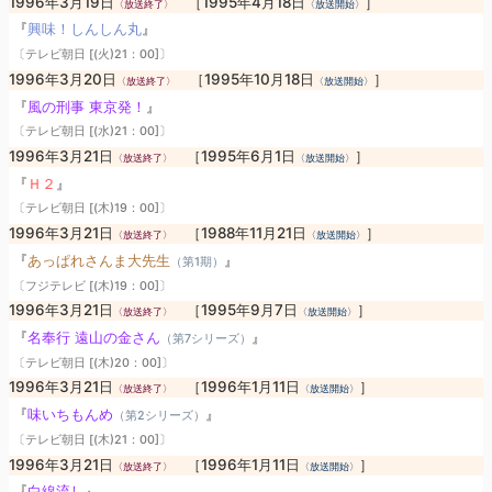
1996年3月19日
［1995年4月18日
］
〈放送終了〉
〈放送開始〉
『
興味！しんしん丸
』
〔テレビ朝日 [(火)21：00]〕
1996年3月20日
［1995年10月18日
］
〈放送終了〉
〈放送開始〉
『
風の刑事 東京発！
』
〔テレビ朝日 [(水)21：00]〕
1996年3月21日
［1995年6月1日
］
〈放送終了〉
〈放送開始〉
『
Ｈ２
』
〔テレビ朝日 [(木)19：00]〕
1996年3月21日
［1988年11月21日
］
〈放送終了〉
〈放送開始〉
『
あっぱれさんま大先生
』
（第1期）
〔フジテレビ [(木)19：00]〕
1996年3月21日
［1995年9月7日
］
〈放送終了〉
〈放送開始〉
『
名奉行 遠山の金さん
』
（第7シリーズ）
〔テレビ朝日 [(木)20：00]〕
1996年3月21日
［1996年1月11日
］
〈放送終了〉
〈放送開始〉
『
味いちもんめ
』
（第2シリーズ）
〔テレビ朝日 [(木)21：00]〕
1996年3月21日
［1996年1月11日
］
〈放送終了〉
〈放送開始〉
『
白線流し
』