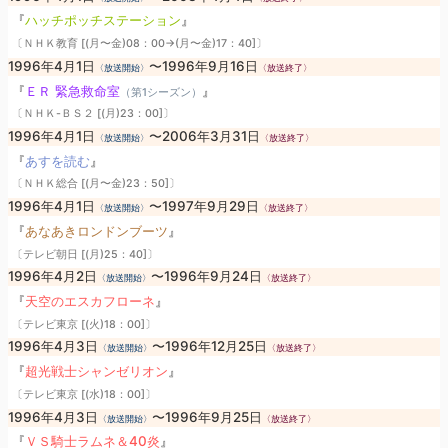
『
ハッチポッチステーション
』
〔ＮＨＫ教育 [(月〜金)08：00→(月〜金)17：40]〕
1996年4月1日
〜1996年9月16日
〈放送開始〉
〈放送終了〉
『
ＥＲ 緊急救命室
』
（第1シーズン）
〔ＮＨＫ-ＢＳ２ [(月)23：00]〕
1996年4月1日
〜2006年3月31日
〈放送開始〉
〈放送終了〉
『
あすを読む
』
〔ＮＨＫ総合 [(月〜金)23：50]〕
1996年4月1日
〜1997年9月29日
〈放送開始〉
〈放送終了〉
『
あなあきロンドンブーツ
』
〔テレビ朝日 [(月)25：40]〕
1996年4月2日
〜1996年9月24日
〈放送開始〉
〈放送終了〉
『
天空のエスカフローネ
』
〔テレビ東京 [(火)18：00]〕
1996年4月3日
〜1996年12月25日
〈放送開始〉
〈放送終了〉
『
超光戦士シャンゼリオン
』
〔テレビ東京 [(水)18：00]〕
1996年4月3日
〜1996年9月25日
〈放送開始〉
〈放送終了〉
『
ＶＳ騎士ラムネ＆40炎
』