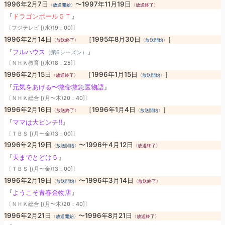
1996年2月7日
〜1997年11月19日
〈放送開始〉
〈放送終了〉
『
ドラゴンボールＧＴ
』
〔フジテレビ [(水)19：00]〕
1996年2月14日
［1995年8月30日
］
〈放送終了〉
〈放送開始〉
『
フルハウス
』
（第6シーズン）
〔ＮＨＫ教育 [(水)18：25]〕
1996年2月15日
［1996年1月15日
］
〈放送終了〉
〈放送開始〉
『
元気をあげる〜救命救急医物語
』
〔ＮＨＫ総合 [(月〜木)20：40]〕
1996年2月16日
［1996年1月4日
］
〈放送終了〉
〈放送開始〉
『
ママは大ピンチ!!
』
〔ＴＢＳ [(月〜金)13：00]〕
1996年2月19日
〜1996年4月12日
〈放送開始〉
〈放送終了〉
『
天までとどけ５
』
〔ＴＢＳ [(月〜金)13：00]〕
1996年2月19日
〜1996年3月14日
〈放送開始〉
〈放送終了〉
『
ようこそ青春金物店
』
〔ＮＨＫ総合 [(月〜木)20：40]〕
1996年2月21日
〜1996年8月21日
〈放送開始〉
〈放送終了〉