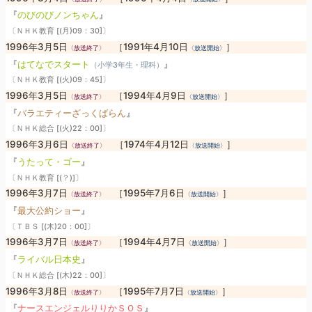
『
のびのびノンちゃん
』
〔ＮＨＫ教育 [(月)09：30]〕
1996年3月5日
［1991年4月10日
］
〈放送終了〉
〈放送開始〉
『
はてなでスタート
』
（小学3年生・理科）
〔ＮＨＫ教育 [(火)09：45]〕
1996年3月5日
［1994年4月9日
］
〈放送終了〉
〈放送開始〉
『
バラエティーざっくばらん
』
〔ＮＨＫ総合 [(火)22：00]〕
1996年3月6日
［1974年4月12日
］
〈放送終了〉
〈放送開始〉
『
うたって・ゴー
』
〔ＮＨＫ教育 [(？)]〕
1996年3月7日
［1995年7月6日
］
〈放送終了〉
〈放送開始〉
『
最大公約ショー
』
〔ＴＢＳ [(木)20：00]〕
1996年3月7日
［1994年4月7日
］
〈放送終了〉
〈放送開始〉
『
ライバル日本史
』
〔ＮＨＫ総合 [(木)22：00]〕
1996年3月8日
［1995年7月7日
］
〈放送終了〉
〈放送開始〉
『
ナースエンジェルりりかＳＯＳ
』