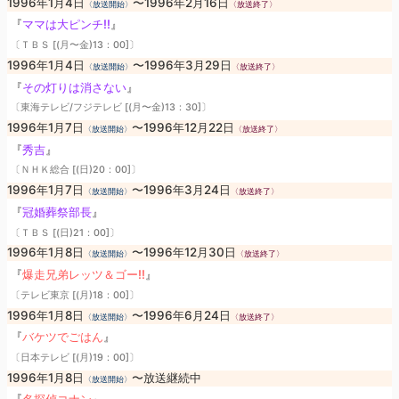
1996年1月4日
〜1996年2月16日
〈放送開始〉
〈放送終了〉
『
ママは大ピンチ!!
』
〔ＴＢＳ [(月〜金)13：00]〕
1996年1月4日
〜1996年3月29日
〈放送開始〉
〈放送終了〉
『
その灯りは消さない
』
〔東海テレビ/フジテレビ [(月〜金)13：30]〕
1996年1月7日
〜1996年12月22日
〈放送開始〉
〈放送終了〉
『
秀吉
』
〔ＮＨＫ総合 [(日)20：00]〕
1996年1月7日
〜1996年3月24日
〈放送開始〉
〈放送終了〉
『
冠婚葬祭部長
』
〔ＴＢＳ [(日)21：00]〕
1996年1月8日
〜1996年12月30日
〈放送開始〉
〈放送終了〉
『
爆走兄弟レッツ＆ゴー!!
』
〔テレビ東京 [(月)18：00]〕
1996年1月8日
〜1996年6月24日
〈放送開始〉
〈放送終了〉
『
バケツでごはん
』
〔日本テレビ [(月)19：00]〕
1996年1月8日
〜放送継続中
〈放送開始〉