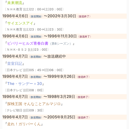
『
未来潮流
』
〔ＮＨＫ教育 [(土)22：00→(土)20：00]〕
1996年4月6日
〜2002年3月30日
〈放送開始〉
〈放送終了〉
『
サイエンスアイ
』
〔ＮＨＫ教育 [(土)23：00→(土)23：30]〕
1996年4月6日
〜1996年11月30日
〈放送開始〉
〈放送終了〉
『
ビバリーヒルズ青春白書
』
（第6シーズン）
〔ＮＨＫ-ＢＳ２ [(土)23：00]〕
1996年4月7日
〜放送継続中
〈放送開始〉
『
皇室日記
』
〔日本テレビ [(日)05：45→(日)06：00]〕
1996年4月7日
〜1999年9月26日
〈放送開始〉
〈放送終了〉
『
The・サンデー＋30
』
〔日本テレビ [(日)08：00]〕
1996年4月7日
〜1998年3月29日
〈放送開始〉
〈放送終了〉
『
探検王国 そんなことアルマジロ
』
〔テレビ朝日 [(日)09：30]〕
1996年4月7日
〜2005年9月25日
〈放送開始〉
〈放送終了〉
『
走れ！ガリバーくん
』