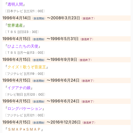
『
透明人間
』
〔日本テレビ [(土)21：00]〕
1996年4月14日
〜2008年3月23日
〈放送開始〉
〈放送終了〉
『
世界遺産
』
〔ＴＢＳ [(日)23：30]〕
1996年4月15日
〜1996年5月31日
〈放送開始〉
〈放送終了〉
『
ひよこたちの天使
』
〔ＴＢＳ [(月〜金)13：00]〕
1996年4月15日
〜1996年9月9日
〈放送開始〉
〈放送終了〉
『
クイズ！歌うぞ音楽王
』
〔フジテレビ [(月)19：00]〕
1996年4月15日
〜1996年6月24日
〈放送開始〉
〈放送終了〉
『
イグアナの娘
』
〔テレビ朝日 [(月)20：00]〕
1996年4月15日
〜1996年6月24日
〈放送開始〉
〈放送終了〉
『
ロングバケーション
』
〔フジテレビ [(月)21：00]〕
1996年4月15日
〜2016年12月26日
〈放送開始〉
〈放送終了〉
『
ＳＭＡＰ×ＳＭＡＰ
』