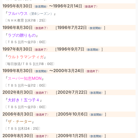
1995年8月30日
〜1996年2月14日
〈放送開始〉
〈放送終了〉
『
フルハウス
』
（第6シーズン）
〔ＮＨＫ教育 [(水)18：25]〕
1996年8月30日
［1996年7月22日
］
〈放送終了〉
〈放送開始〉
『
ラブの贈りもの
』
〔ＴＢＳ [(月〜金)13：00]〕
1997年8月30日
［1996年9月7日
］
〈放送終了〉
〈放送開始〉
『
ウルトラマンティガ
』
〔毎日放送/ＴＢＳ [(土)18：00]〕
1999年8月30日
〜2000年3月24日
〈放送開始〉
〈放送終了〉
『
スーパー知恵MON
』
〔ＴＢＳ [(月〜金)12：00]〕
2002年8月30日
［2002年7月22日
］
〈放送終了〉
〈放送開始〉
『
大好き！五つ子４
』
〔ＴＢＳ [(月〜金)13：00]〕
2006年8月30日
［2005年10月6日
］
〈放送終了〉
〈放送開始〉
『
ザ・チーター
』
〔ＴＢＳ [(木)24：25]〕
2009年8月30日
［2009年1月25日
］
〈放送終了〉
〈放送開始〉