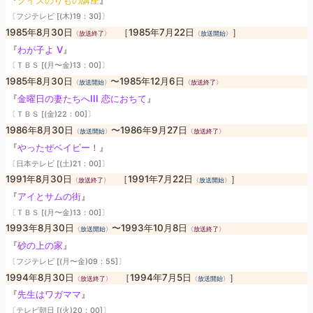
『
クイズのりもの講座
』
〔フジテレビ [(木)19：30]〕
1985年8月30日
［1985年7月22日
］
〈放送終了〉
〈放送開始〉
『
わが子よ V
』
〔ＴＢＳ [(月〜金)13：00]〕
1985年8月30日
〜1985年12月6日
〈放送開始〉
〈放送終了〉
『
金曜日の妻たちへIII 恋におちて
』
〔ＴＢＳ [(金)22：00]〕
1986年8月30日
〜1986年9月27日
〈放送開始〉
〈放送終了〉
『
やったぜベイビー！
』
〔日本テレビ [(土)21：00]〕
1991年8月30日
［1991年7月22日
］
〈放送終了〉
〈放送開始〉
『
アイとサムの街
』
〔ＴＢＳ [(月〜金)13：00]〕
1993年8月30日
〜1993年10月8日
〈放送開始〉
〈放送終了〉
『
砂の上の家
』
〔フジテレビ [(月〜金)09：55]〕
1994年8月30日
［1994年7月5日
］
〈放送終了〉
〈放送開始〉
『
先生はワガママ
』
〔テレビ朝日 [(火)20：00]〕