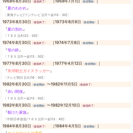
1968年8月30日
［1968年7月1日
］
〈放送終了〉
〈放送開始〉
『
夏のわかれ
』
〔東海テレビ/フジテレビ [(月〜金)13：30]〕
1973年8月30日
［1973年8月9日
］
〈放送終了〉
〈放送開始〉
『
夏の別れ
』
〔ＴＢＳ [(木)22：00]〕
1974年8月30日
［1974年7月8日
］
〈放送終了〉
〈放送開始〉
『
母の鈴
』
〔ＴＢＳ [(月〜金)13：00]〕
1977年8月30日
［1977年4月12日
］
〈放送終了〉
〈放送開始〉
『
氷河戦士ガイスラッガー
』
〔テレビ朝日 [(火)19：00]〕
1982年8月30日
〜1982年11月5日
〈放送開始〉
〈放送終了〉
『
赤い関係
』
〔ＴＢＳ [(月〜金)13：00]〕
1982年8月30日
〜1982年12月10日
〈放送開始〉
〈放送終了〉
『
裂けた家族
』
〔中部日本放送/ＴＢＳ [(月〜金)13：45]〕
1984年8月30日
［1984年4月5日
］
〈放送終了〉
〈放送開始〉