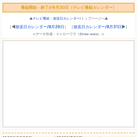
番組開始・終了が8月30日［テレビ番組カレンダー］
▲
テレビ番組・放送日カレンダー
/トップページへ▲
［◀
放送日カレンダー/8月29日
］
［
放送日カレンダー/8月31日
▶］
≪データ作成：ストローワラ（Straw-wara）≫