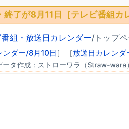
・終了が8月11日［テレビ番組カ
ビ番組・放送日カレンダー
/トップ
ンダー/8月10日
］
［
放送日カレンダー
データ作成：ストローワラ（Straw-wara