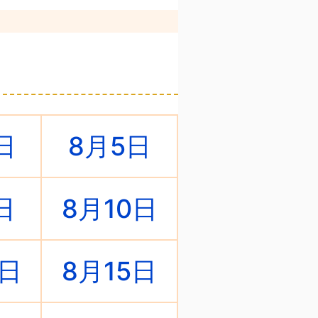
日
8月5日
日
8月10日
4日
8月15日