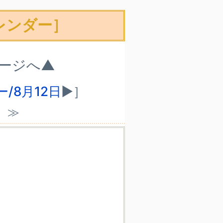
レンダー］
ページへ▲
/8月12日
▶］
）≫