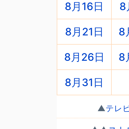
8月16日
8
8月21日
8
8月26日
8
8月31日
▲
テレ