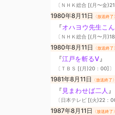
〔ＮＨＫ総合 [(月〜金)21
1980年8月11日
〈放送終了
『
オハヨウ先生こ
〔ＮＨＫ総合 [(月〜月)18
1980年8月11日
〈放送終了
『
江戸を斬るV
』
〔ＴＢＳ [(月)20：00]〕
1981年8月11日
〈放送終了
『
見まわせば二人
』
〔日本テレビ [(火)22：0
1987年8月11日
〈放送終了