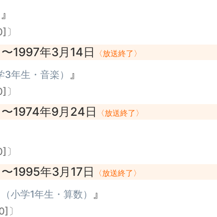
ト
』
0]〕
〜1997年3月14日
〉
〈放送終了〉
』
学3年生・音楽）
0]〕
〜1974年9月24日
〉
〈放送終了〉
0]〕
〜1995年3月17日
〉
〈放送終了〉
う
』
（小学1年生・算数）
0]〕