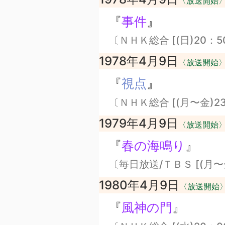
〈放送開始
『
事件
』
〔ＮＨＫ総合 [(日)20：5
1978年4月9日
〈放送開始
『
視点
』
〔ＮＨＫ総合 [(月〜金)23
1979年4月9日
〈放送開始
『
春の海鳴り
』
〔毎日放送/ＴＢＳ [(月〜金
1980年4月9日
〈放送開始
『
風神の門
』