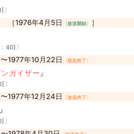
0]〕
［1976年4月5日
］
〉
〈放送開始〉
：40]〕
〜1977年10月22日
〉
〈放送終了〉
ギンガイザー
』
0]〕
〜1977年12月24日
〉
〈放送終了〉
』
0]〕
〜1978年4月30日