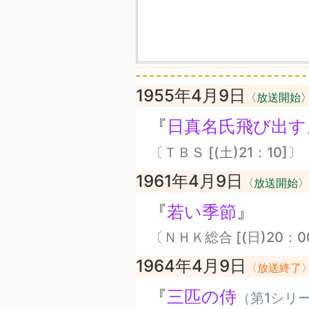
1955年4月9日
〈放送開始
『
日真名氏飛び出す
〔ＴＢＳ [(土)21：10]〕
1961年4月9日
〈放送開始〉
『
若い季節
』
〔ＮＨＫ総合 [(日)20：0
1964年4月9日
〈放送終了
『
三匹の侍
（第1シリ