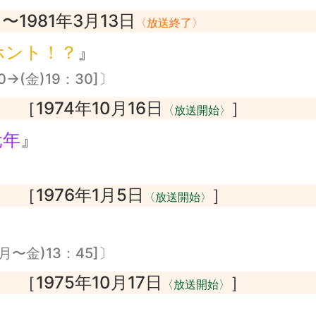
〜1981年3月13日
〉
〈放送終了〉
ホント！？
』
0→(金)19：30]〕
［1974年10月16日
］
〉
〈放送開始〉
元年
』
［1976年1月5日
］
〉
〈放送開始〉
月〜金)13：45]〕
［1975年10月17日
］
〉
〈放送開始〉