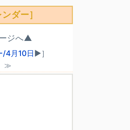
レンダー］
ページへ▲
/4月10日
▶］
）≫