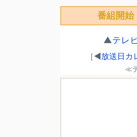
番組開始
▲
テレ
［◀
放送日カ
≪