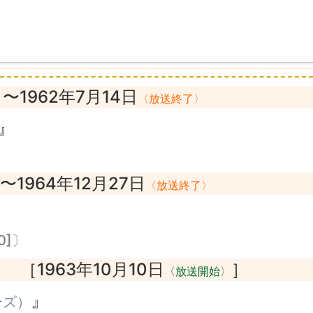
〜1962年7月14日
〉
〈放送終了〉
』
〜1964年12月27日
〈放送終了〉
0]〕
［1963年10月10日
］
〉
〈放送開始〉
』
ーズ）