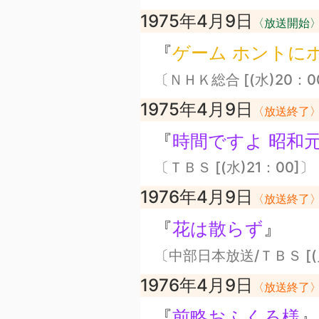
1975年4月9日
〈放送開始
『
ゲーム ホントに
〔ＮＨＫ総合 [(水)20：0
1975年4月9日
〈放送終了
『
時間ですよ 昭和
〔ＴＢＳ [(水)21：00]〕
1976年4月9日
〈放送終了
『
花は散らず
』
〔中部日本放送/ＴＢＳ [(
1976年4月9日
〈放送終了
『
前略おふくろ様
』