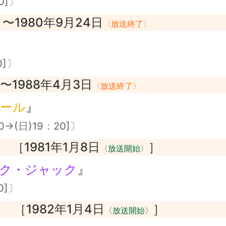
0]〕
〜1980年9月24日
〉
〈放送終了〉
0]〕
〜1988年4月3日
〈放送終了〉
ール
』
0→(日)19：20]〕
［1981年1月8日
］
〈放送開始〉
ク・ジャック
』
0]〕
［1982年1月4日
］
〉
〈放送開始〉