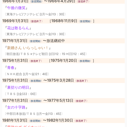
1966年1月31日
〜1966年4月29日
〈放送開始〉
〈放送終了〉
『
午後の微笑
』
〔東海テレビ/フジテレビ [(月〜金)13：30]〕
1969年1月31日
［1968年11月9日
］
〈放送終了〉
〈放送開始〉
『
花は散るらん
』
〔東海テレビ/フジテレビ [(月〜金)13：30]〕
1971年1月31日
〜放送継続中
〈放送開始〉
『
新婚さん いらっしゃい！
』
〔朝日放送/ＴＢＳ→テレビ朝日 [(日)12：15→(日)12：45]〕
1975年1月31日
［1975年1月20日
］
〈放送終了〉
〈放送開始〉
『
青春
』
〔ＮＨＫ総合 [(月〜金)21：40]〕
1975年1月31日
〜1975年3月28日
〈放送開始〉
〈放送終了〉
『
裏切りの明日
』
〔ＴＢＳ [(金)22：00]〕
1977年1月31日
〜1977年5月13日
〈放送開始〉
〈放送終了〉
『
女の十字路
』
〔中部日本放送/ＴＢＳ [(月〜金)13：45]〕
1981年1月31日
〜1982年1月30日
〈放送開始〉
〈放送終了〉