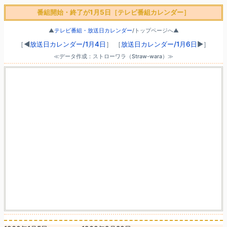
番組開始・終了が1月5日［テレビ番組カレンダー］
▲
テレビ番組・放送日カレンダー
/トップページへ▲
［◀
放送日カレンダー/1月4日
］
［
放送日カレンダー/1月6日
▶］
≪データ作成：ストローワラ（Straw-wara）≫