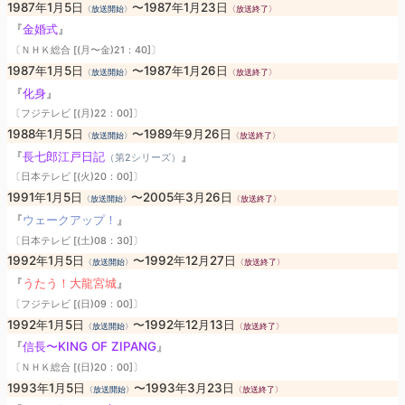
1987年1月5日
〜1987年1月23日
〈放送開始〉
〈放送終了〉
『
金婚式
』
〔ＮＨＫ総合 [(月〜金)21：40]〕
1987年1月5日
〜1987年1月26日
〈放送開始〉
〈放送終了〉
『
化身
』
〔フジテレビ [(月)22：00]〕
1988年1月5日
〜1989年9月26日
〈放送開始〉
〈放送終了〉
『
長七郎江戸日記
』
（第2シリーズ）
〔日本テレビ [(火)20：00]〕
1991年1月5日
〜2005年3月26日
〈放送開始〉
〈放送終了〉
『
ウェークアップ！
』
〔日本テレビ [(土)08：30]〕
1992年1月5日
〜1992年12月27日
〈放送開始〉
〈放送終了〉
『
うたう！大龍宮城
』
〔フジテレビ [(日)09：00]〕
1992年1月5日
〜1992年12月13日
〈放送開始〉
〈放送終了〉
『
信長〜KING OF ZIPANG
』
〔ＮＨＫ総合 [(日)20：00]〕
1993年1月5日
〜1993年3月23日
〈放送開始〉
〈放送終了〉