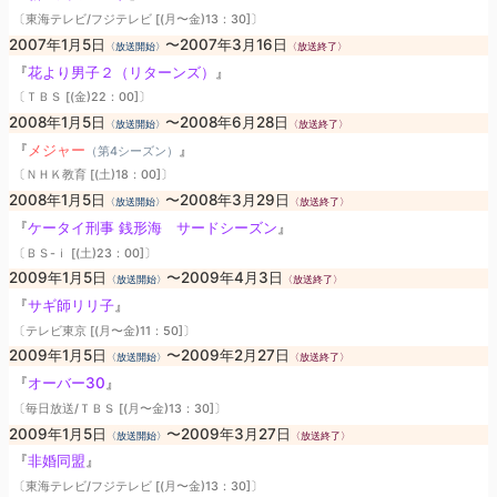
〔東海テレビ/フジテレビ [(月〜金)13：30]〕
2007年1月5日
〜2007年3月16日
〈放送開始〉
〈放送終了〉
『
花より男子２（リターンズ）
』
〔ＴＢＳ [(金)22：00]〕
2008年1月5日
〜2008年6月28日
〈放送開始〉
〈放送終了〉
『
メジャー
』
（第4シーズン）
〔ＮＨＫ教育 [(土)18：00]〕
2008年1月5日
〜2008年3月29日
〈放送開始〉
〈放送終了〉
『
ケータイ刑事 銭形海 サードシーズン
』
〔ＢＳ-ｉ [(土)23：00]〕
2009年1月5日
〜2009年4月3日
〈放送開始〉
〈放送終了〉
『
サギ師リリ子
』
〔テレビ東京 [(月〜金)11：50]〕
2009年1月5日
〜2009年2月27日
〈放送開始〉
〈放送終了〉
『
オーバー30
』
〔毎日放送/ＴＢＳ [(月〜金)13：30]〕
2009年1月5日
〜2009年3月27日
〈放送開始〉
〈放送終了〉
『
非婚同盟
』
〔東海テレビ/フジテレビ [(月〜金)13：30]〕