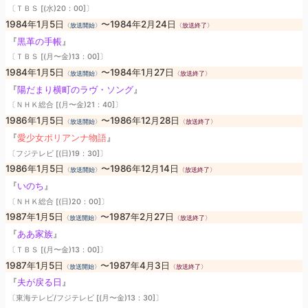
〔ＴＢＳ [(水)20：00]〕
1984年1月5日
〜1984年2月24日
〈放送開始〉
〈放送終了〉
『
黒革の手帳
』
〔ＴＢＳ [(月〜金)13：00]〕
1984年1月5日
〜1984年1月27日
〈放送開始〉
〈放送終了〉
『
陽だまり横町のラヴ・ソング
』
〔ＮＨＫ総合 [(月〜金)21：40]〕
1986年1月5日
〜1986年12月28日
〈放送開始〉
〈放送終了〉
『
愛少女ポリアンナ物語
』
〔フジテレビ [(日)19：30]〕
1986年1月5日
〜1986年12月14日
〈放送開始〉
〈放送終了〉
『
いのち
』
〔ＮＨＫ総合 [(日)20：00]〕
1987年1月5日
〜1987年2月27日
〈放送開始〉
〈放送終了〉
『
ああ家族
』
〔ＴＢＳ [(月〜金)13：00]〕
1987年1月5日
〜1987年4月3日
〈放送開始〉
〈放送終了〉
『
夫が戻る日
』
〔東海テレビ/フジテレビ [(月〜金)13：30]〕