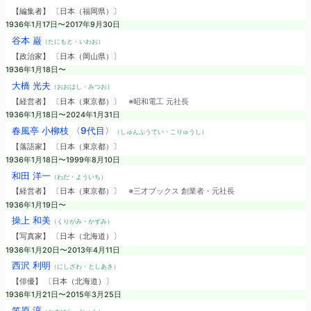
【編集者】 〔日本（福岡県）〕
1936年1月17日〜2017年9月30日
谷本 巌
（たにもと・いわお）
【政治家】 〔日本（岡山県）〕
1936年1月18日〜
大橋 光夫
（おおはし・みつお）
【経営者】 〔日本（東京都）〕
※昭和電工 元社長
1936年1月18日〜2024年1月31日
春風亭 小柳枝 〈9代目〉
（しゅんぷうてい・こりゅうし）
【落語家】 〔日本（東京都）〕
1936年1月18日〜1999年8月10日
和田 洋一
（わだ・よういち）
【経営者】 〔日本（東京都）〕
※三才ブックス 創業者・元社長
1936年1月19日〜
操上 和美
（くりがみ・かずみ）
【写真家】 〔日本（北海道）〕
1936年1月20日〜2013年4月11日
西沢 利明
（にしざわ・としあき）
【俳優】 〔日本（北海道）〕
1936年1月21日〜2015年3月25日
笠原 淳