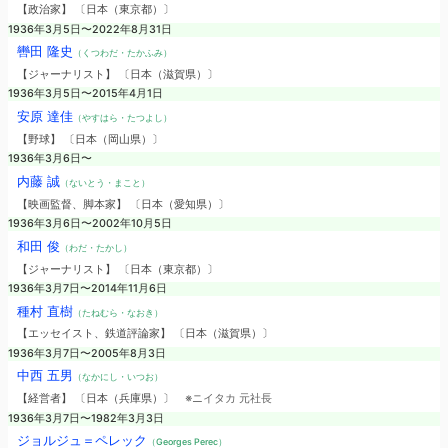
【政治家】 〔日本（東京都）〕
1936年3月5日〜2022年8月31日
轡田 隆史
（くつわだ・たかふみ）
【ジャーナリスト】 〔日本（滋賀県）〕
1936年3月5日〜2015年4月1日
安原 達佳
（やすはら・たつよし）
【野球】 〔日本（岡山県）〕
1936年3月6日〜
内藤 誠
（ないとう・まこと）
【映画監督、脚本家】 〔日本（愛知県）〕
1936年3月6日〜2002年10月5日
和田 俊
（わだ・たかし）
【ジャーナリスト】 〔日本（東京都）〕
1936年3月7日〜2014年11月6日
種村 直樹
（たねむら・なおき）
【エッセイスト、鉄道評論家】 〔日本（滋賀県）〕
1936年3月7日〜2005年8月3日
中西 五男
（なかにし・いつお）
【経営者】 〔日本（兵庫県）〕
※ニイタカ 元社長
1936年3月7日〜1982年3月3日
ジョルジュ＝ペレック
（Georges Perec）