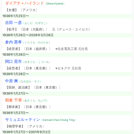
ダイアナ＝ハイランド
（Diana Hyland）
【女優】 〔アメリカ〕
1936年1月25日〜
吉田 一彦
（よしだ・かずひこ）
【歌手】 〔日本（大阪府）〕
元《デューク・エイセス》
1936年1月26日〜2026年3月26日
倉内 憲孝
（くらうち・のりたか）
【経営者】 〔日本（福井県）〕
※住友電気工業 元社長
1936年1月26日〜
関口 晃市
（せきぐち・こういち）
【経営者】 〔日本（東京都）〕
※セキグチ 元社長
1936年1月26日〜
中原 爽
（なかはら・そう）
【医師、政治家】 〔日本（東京都）〕
1936年1月27日〜
朝倉 千筆
（あさくら・ちふで）
【脚本家】 〔日本（東京都）〕
1936年1月27日〜
サミュエル＝ティン
（Samuel Chao Chung Ting）
【物理学者】 〔アメリカ〕
1936年1月27日〜2001年9月2日