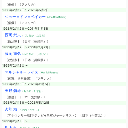
【俳優】 〔アメリカ〕
1936年2月12日〜2025年5月7日
ジョー＝ドン＝ベイカー
（Joe Don Baker）
【俳優】 〔アメリカ〕
1936年2月12日〜2011年11月5日
西岡 武夫
（にしおか・たけお）
【政治家】 〔日本（長崎県）〕
1936年2月12日〜2001年9月21日
藤岡 重弘
（ふじおか・しげひろ）
【政治家】 〔日本（兵庫県）〕
1936年2月12日〜
マルシャル＝レイス
（Martial Raysse）
【画家、造形作家】 〔フランス〕
1936年2月13日〜2023年11月5日
天野 鎮雄
（あまの・しずお）
【俳優】 〔日本（愛知県）〕
1936年2月13日〜2026年5月2日
久能 靖
（くのう・やすし）
【アナウンサー/日本テレビ→皇室ジャーナリスト】 〔日本（千葉県）〕
1936年2月13日〜
坂上 弘
（さかがみ・ひろし）