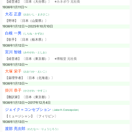
【経営者】 〔日本（大分県）〕
※カネボウ 元社長
1936年1月11日〜
大石 正彦
（おおいし・まさひこ）
【野球】 〔日本（山梨県）〕
1936年1月12日〜2025年10月10日
白根 一男
（しらね・かずお）
【歌手】 〔日本（栃木県）〕
1936年1月12日〜
宮川 智雄
（みやがわ・としお）
【経営者】 〔日本（東京都）〕
※博報堂 元社長
1936年1月13日〜
大塚 栄子
（おおつか・えいこ）
【薬理学者】 〔日本（北海道）〕
1936年1月13日〜
掛川 恭子
（かけがわ・やすこ）
【翻訳家】 〔日本（東京都）〕
1936年1月13日〜2017年12月4日
ジェイク＝コンセプション
（Jake H.Concepcion）
【ミュージシャン】 〔フィリピン〕
1936年1月13日〜
渡部 亮次郎
（わたなべ・りょうじろう）