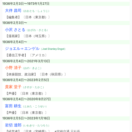
1936年2月3日〜1973年1月27日
大伴 昌司
（おおとも・しょうじ）
【編集者】 〔日本（東京都）〕
1936年2月3日〜
小沢 さとる
（おざわ・さとる）
【漫画家】 〔日本（埼玉県）〕
1936年2月4日〜
ジョエル＝エンゲル
（Joel Stanley Engel）
【通信工学者】 〔アメリカ〕
1936年2月4日〜2021年3月13日
小野 清子
（おの・きよこ）
【体操競技、政治家】 〔日本（秋田県）〕
1936年2月4日〜2023年2月5日
貴家 堂子
（さすが・たかこ）
【声優】 〔日本（東京都）〕
1936年2月4日〜2020年9月27日
富田 耕生
（とみた・こうせい）
【声優】 〔日本（東京都）〕
1936年2月5日〜2023年1月16日
岩切 達郎
（いわきり・たつろう）
【経営者】 〔日本（宮崎県）〕
※宮崎交通 元社長