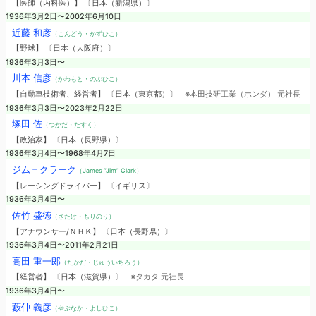
【医師（内科医）】 〔日本（新潟県）〕
1936年3月2日〜2002年6月10日
近藤 和彦
（こんどう・かずひこ）
【野球】 〔日本（大阪府）〕
1936年3月3日〜
川本 信彦
（かわもと・のぶひこ）
【自動車技術者、経営者】 〔日本（東京都）〕
※本田技研工業（ホンダ） 元社長
1936年3月3日〜2023年2月22日
塚田 佐
（つかだ・たすく）
【政治家】 〔日本（長野県）〕
1936年3月4日〜1968年4月7日
ジム＝クラーク
（James “Jim” Clark）
【レーシングドライバー】 〔イギリス〕
1936年3月4日〜
佐竹 盛徳
（さたけ・もりのり）
【アナウンサー/ＮＨＫ】 〔日本（長野県）〕
1936年3月4日〜2011年2月21日
高田 重一郎
（たかだ・じゅういちろう）
【経営者】 〔日本（滋賀県）〕
※タカタ 元社長
1936年3月4日〜
藪仲 義彦
（やぶなか・よしひこ）