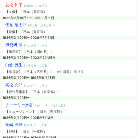
若松 和子
（わかまつ・かずこ）
【女優】 〔日本（東京都）〕
1936年2月19日〜1991年？月？日
伏見 扇太郎
（ふしみ・せんたろう）
【俳優】 〔日本（東京都）〕
1936年2月20日〜2026年7月11日
伊勢﨑 淳
（いせざき・じゅん）
【陶芸家】 〔日本（岡山県）〕
1936年2月20日〜2023年2月25日
白倉 茂生
（しらくら・しげお）
【経営者】 〔日本（広島県）〕
※中国電力 元社長
1936年2月20日〜1998年6月25日
高松 次郎
（たかまつ・じろう）
【現代美術家】 〔日本（東京都）〕
1936年2月20日〜
チャーリー永谷
（ちゃーりー・ながたに）
【ミュージシャン】 〔日本（熊本県）〕
1936年2月20日〜2025年6月3日
長嶋 茂雄
（ながしま・しげお）
【野球】 〔日本（千葉県）〕
1936年2月22日〜1970年10月28日