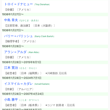
トロイ＝ドナヒュー
（Troy Donahue）
【俳優】 〔アメリカ〕
1936年1月27日〜
中島 章夫
（なかじま・あきお）
【文部官僚、政治家】 〔日本（大阪府）〕
1936年1月27日〜
バリー＝バリッシュ
（Barry Clark Barish）
【物理学者】 〔アメリカ〕
1936年1月28日〜
アラン＝アルダ
（Alan Alda）
【俳優】 〔アメリカ〕
1936年1月28日〜2015年9月1日
江本 寛治
（えもと・かんじ）
【経営者】 〔日本（福岡県）〕
※川崎製鉄 元社長
1936年1月28日〜2024年7月1日
イスマイル＝カダレ
（Ismail Kadare）
【作家】 〔アルバニア〕
1936年1月28日〜2007年4月24日
小島 勝平
（こじま・かつへい）
【経営者】 〔日本（栃木県）〕
※コジマ 創業者・元社長
1936年1月29日〜1983年8月2日