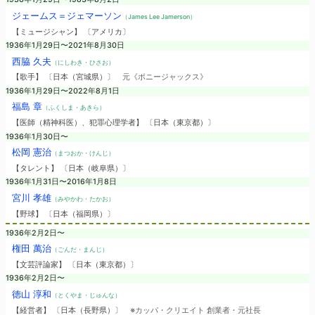
ジェームス＝ジェマーソン
（James Lee Jamerson）
【ミュージシャン】 〔アメリカ〕
1936年1月29日〜2021年8月30日
西脇 久夫
（にしわき・ひさお）
【歌手】 〔日本（宮城県）〕
元《ボニージャックス》
1936年1月29日〜2022年8月1日
福島 章
（ふくしま・あきら）
【医師（精神科医）、犯罪心理学者】 〔日本（東京都）〕
1936年1月30日〜
松岡 憲治
（まつおか・けんじ）
【タレント】 〔日本（岐阜県）〕
1936年1月31日〜2016年1月8日
宮川 孝雄
（みやかわ・たかお）
【野球】 〔日本（福岡県）〕
1936年2月2日〜
権田 萬治
（ごんだ・まんじ）
【文芸評論家】 〔日本（東京都）〕
1936年2月2日〜
徳山 淳和
（とくやま・じゅんな）
【経営者】 〔日本（長野県）〕
※カッパ・クリエイト 創業者・元社長