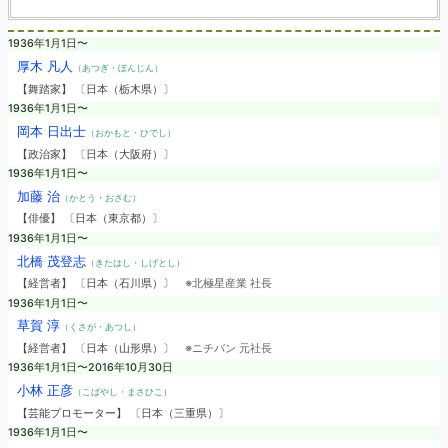
1936年1月1日〜
厚木 凡人
（あつぎ・ぼんじん）
【舞踏家】 〔日本（栃木県）〕
1936年1月1日〜
岡本 日出士
（おかもと・ひでし）
【政治家】 〔日本（大阪府）〕
1936年1月1日〜
加藤 治
（かとう・おさむ）
【俳優】 〔日本（東京都）〕
1936年1月1日〜
北橋 茂登志
（きたはし・しげとし）
【経営者】 〔日本（石川県）〕
※北極星産業 社長
1936年1月1日〜
草賀 淳
（くさが・あつし）
【経営者】 〔日本（山形県）〕
※ニチバン 元社長
1936年1月1日〜2016年10月30日
小林 正彦
（こばやし・まさひこ）
【芸能プロモーター】 〔日本（三重県）〕
1936年1月1日〜