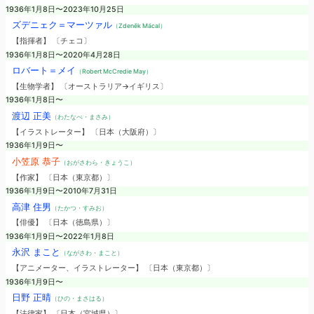
1936年1月8日〜2023年10月25日
ズデニェク＝マーツァル
（Zdeněk Mácal）
【指揮者】 〔チェコ〕
1936年1月8日〜2020年4月28日
ロバート＝メイ
（Robert McCredie May）
【生物学者】 〔オーストラリア→イギリス〕
1936年1月8日〜
渡辺 正美
（わたなべ・まさみ）
【イラストレーター】 〔日本（大阪府）〕
1936年1月9日〜
小笠原 恭子
（おがさわら・きょうこ）
【作家】 〔日本（東京都）〕
1936年1月9日〜2010年7月31日
高津 住男
（たかつ・すみお）
【俳優】 〔日本（徳島県）〕
1936年1月9日〜2022年1月8日
永沢 まこと
（ながさわ・まこと）
【アニメーター、イラストレーター】 〔日本（東京都）〕
1936年1月9日〜
日野 正晴
（ひの・まさはる）
【法律家】 〔日本（宮城県）〕