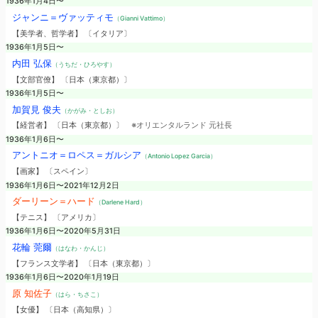
1936年1月4日〜
ジャンニ＝ヴァッティモ
（Gianni Vattimo）
【美学者、哲学者】 〔イタリア〕
1936年1月5日〜
内田 弘保
（うちだ・ひろやす）
【文部官僚】 〔日本（東京都）〕
1936年1月5日〜
加賀見 俊夫
（かがみ・としお）
【経営者】 〔日本（東京都）〕
※オリエンタルランド 元社長
1936年1月6日〜
アントニオ＝ロペス＝ガルシア
（Antonio Lopez Garcia）
【画家】 〔スペイン〕
1936年1月6日〜2021年12月2日
ダーリーン＝ハード
（Darlene Hard）
【テニス】 〔アメリカ〕
1936年1月6日〜2020年5月31日
花輪 莞爾
（はなわ・かんじ）
【フランス文学者】 〔日本（東京都）〕
1936年1月6日〜2020年1月19日
原 知佐子
（はら・ちさこ）
【女優】 〔日本（高知県）〕