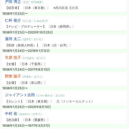
戸田 博之
（とだ・ひろゆき）
【経営者】 〔日本（東京都）〕
※西武鉄道 元社長
1936年1月23日〜
仁科 俊介
（にしな・しゅんすけ）
【テレビ・プロデューサー】 〔日本（静岡県）〕
1936年1月23日〜2020年10月25日
蓮田 太二
（はすだ・たいじ）
【医師（産婦人科医）】 〔日本（旧・台湾）〕
1936年1月24日〜2019年1月12日
市原 悦子
（いちはら・えつこ）
【女優】 〔日本（千葉県）〕
1936年1月24日〜2017年6月13日
野際 陽子
（のぎわ・ようこ）
【女優】 〔日本（富山県）〕
1936年1月25日〜
ジャイアント吉田
（じゃいあんと・よしだ）
【タレント】 〔日本（東京都）〕
元《ドンキーカルテット》
1936年1月25日〜2025年8月13日
中村 佑
（なかむら・たすく）
【政治家】 〔日本（愛媛県）〕
1936年1月25日〜1977年3月27日