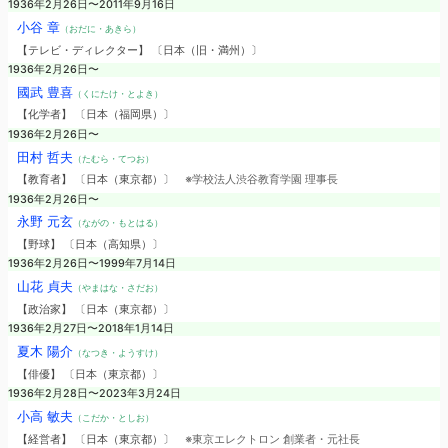
1936年2月26日〜2011年9月16日
小谷 章
（おだに・あきら）
【テレビ・ディレクター】 〔日本（旧・満州）〕
1936年2月26日〜
國武 豊喜
（くにたけ・とよき）
【化学者】 〔日本（福岡県）〕
1936年2月26日〜
田村 哲夫
（たむら・てつお）
【教育者】 〔日本（東京都）〕
※学校法人渋谷教育学園 理事長
1936年2月26日〜
永野 元玄
（ながの・もとはる）
【野球】 〔日本（高知県）〕
1936年2月26日〜1999年7月14日
山花 貞夫
（やまはな・さだお）
【政治家】 〔日本（東京都）〕
1936年2月27日〜2018年1月14日
夏木 陽介
（なつき・ようすけ）
【俳優】 〔日本（東京都）〕
1936年2月28日〜2023年3月24日
小高 敏夫
（こだか・としお）
【経営者】 〔日本（東京都）〕
※東京エレクトロン 創業者・元社長