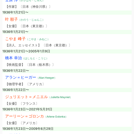
（かさはら・じゅん）
【作家】 〔日本（神奈川県）〕
1936年1月21日〜
叶 順子
（かのう・じゅんこ）
【女優】 〔日本（東京都）〕
1936年1月21日〜
こやま 峰子
（こやま・みねこ）
【詩人、エッセイスト】 〔日本（東京都）〕
1936年1月21日〜2005年1月9日
橋本 幸治
（はしもと・こうじ）
【映画監督】 〔日本（栃木県）〕
1936年1月22日〜
アラン＝ヒーガー
（Alan Heeger）
【物理学者】 〔アメリカ〕
1936年1月22日〜
ジュリエット＝メニエル
（Juliette Mayniel）
【女優】 〔フランス〕
1936年1月23日〜2021年5月31日
アーリーン＝ゴロンカ
（Arlene Golonka）
【女優】 〔アメリカ〕
1936年1月23日〜2009年6月29日