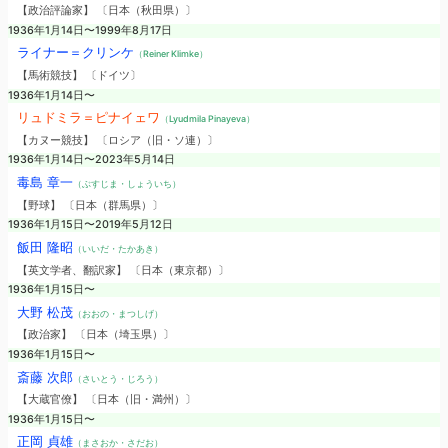
【政治評論家】 〔日本（秋田県）〕
1936年1月14日〜1999年8月17日
ライナー＝クリンケ
（Reiner Klimke）
【馬術競技】 〔ドイツ〕
1936年1月14日〜
リュドミラ＝ピナイェワ
（Lyudmila Pinayeva）
【カヌー競技】 〔ロシア（旧・ソ連）〕
1936年1月14日〜2023年5月14日
毒島 章一
（ぶすじま・しょういち）
【野球】 〔日本（群馬県）〕
1936年1月15日〜2019年5月12日
飯田 隆昭
（いいだ・たかあき）
【英文学者、翻訳家】 〔日本（東京都）〕
1936年1月15日〜
大野 松茂
（おおの・まつしげ）
【政治家】 〔日本（埼玉県）〕
1936年1月15日〜
斎藤 次郎
（さいとう・じろう）
【大蔵官僚】 〔日本（旧・満州）〕
1936年1月15日〜
正岡 貞雄
（まさおか・さだお）