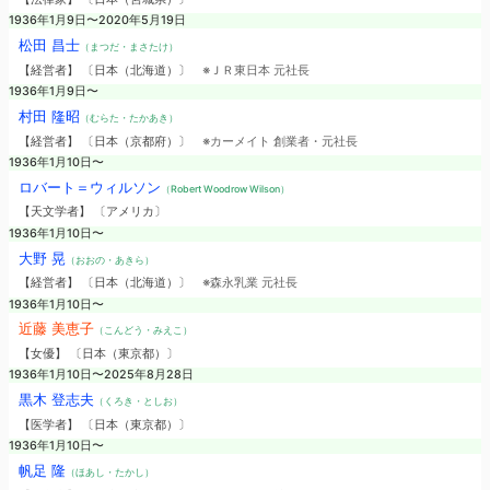
1936年1月9日〜2020年5月19日
松田 昌士
（まつだ・まさたけ）
【経営者】 〔日本（北海道）〕
※ＪＲ東日本 元社長
1936年1月9日〜
村田 隆昭
（むらた・たかあき）
【経営者】 〔日本（京都府）〕
※カーメイト 創業者・元社長
1936年1月10日〜
ロバート＝ウィルソン
（Robert Woodrow Wilson）
【天文学者】 〔アメリカ〕
1936年1月10日〜
大野 晃
（おおの・あきら）
【経営者】 〔日本（北海道）〕
※森永乳業 元社長
1936年1月10日〜
近藤 美恵子
（こんどう・みえこ）
【女優】 〔日本（東京都）〕
1936年1月10日〜2025年8月28日
黒木 登志夫
（くろき・としお）
【医学者】 〔日本（東京都）〕
1936年1月10日〜
帆足 隆
（ほあし・たかし）