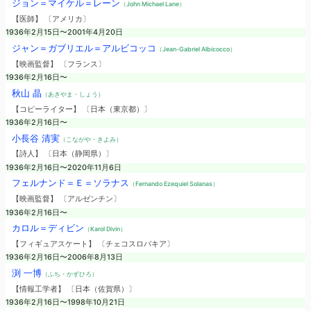
ジョン＝マイケル＝レーン
（John Michael Lane）
【医師】 〔アメリカ〕
1936年2月15日〜2001年4月20日
ジャン＝ガブリエル＝アルビコッコ
（Jean-Gabriel Albicocco）
【映画監督】 〔フランス〕
1936年2月16日〜
秋山 晶
（あきやま・しょう）
【コピーライター】 〔日本（東京都）〕
1936年2月16日〜
小長谷 清実
（こながや・きよみ）
【詩人】 〔日本（静岡県）〕
1936年2月16日〜2020年11月6日
フェルナンド＝Ｅ＝ソラナス
（Fernando Ezequiel Solanas）
【映画監督】 〔アルゼンチン〕
1936年2月16日〜
カロル＝ディビン
（Karol Divin）
【フィギュアスケート】 〔チェコスロバキア〕
1936年2月16日〜2006年8月13日
渕 一博
（ふち・かずひろ）
【情報工学者】 〔日本（佐賀県）〕
1936年2月16日〜1998年10月21日