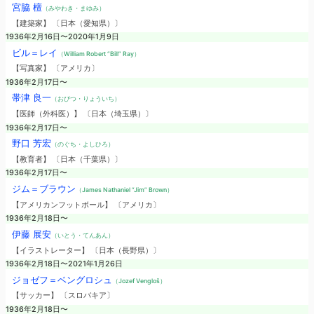
宮脇 檀
（みやわき・まゆみ）
【建築家】 〔日本（愛知県）〕
1936年2月16日〜2020年1月9日
ビル＝レイ
（William Robert “Bill” Ray）
【写真家】 〔アメリカ〕
1936年2月17日〜
帯津 良一
（おびつ・りょういち）
【医師（外科医）】 〔日本（埼玉県）〕
1936年2月17日〜
野口 芳宏
（のぐち・よしひろ）
【教育者】 〔日本（千葉県）〕
1936年2月17日〜
ジム＝ブラウン
（James Nathaniel “Jim” Brown）
【アメリカンフットボール】 〔アメリカ〕
1936年2月18日〜
伊藤 展安
（いとう・てんあん）
【イラストレーター】 〔日本（長野県）〕
1936年2月18日〜2021年1月26日
ジョゼフ＝ベングロシュ
（Jozef Vengloš）
【サッカー】 〔スロバキア〕
1936年2月18日〜