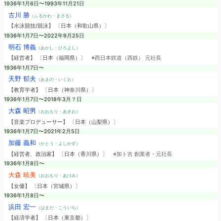
1936年1月6日〜1993年11月21日
古川 勝
（ふるかわ・まさる）
【水泳競技/競泳】 〔日本（和歌山県）〕
1936年1月7日〜2022年9月25日
明石 博義
（あかし・ひろよし）
【経営者】 〔日本（福岡県）〕
※西日本鉄道（西鉄） 元社長
1936年1月7日〜
天野 郁夫
（あまの・いくお）
【教育学者】 〔日本（神奈川県）〕
1936年1月7日〜2018年3月？日
大森 昭男
（おおもり・あきお）
【音楽プロデューサー】 〔日本（山梨県）〕
1936年1月7日〜2021年2月5日
加藤 義和
（かとう・よしかず）
【経営者、政治家】 〔日本（香川県）〕
※加ト吉 創業者・元社長
1936年1月8日〜
大森 暁美
（おおもり・あけみ）
【女優】 〔日本（宮城県）〕
1936年1月8日〜
浜田 宏一
（はまだ・こういち）
【経済学者】 〔日本（東京都）〕