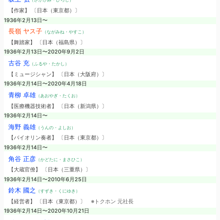
【作家】 〔日本（東京都）〕
1936年2月13日〜
長嶺 ヤス子
（ながみね・やすこ）
【舞踏家】 〔日本（福島県）〕
1936年2月13日〜2020年9月2日
古谷 充
（ふるや・たかし）
【ミュージシャン】 〔日本（大阪府）〕
1936年2月14日〜2020年4月18日
青柳 卓雄
（あおやぎ・たくお）
【医療機器技術者】 〔日本（新潟県）〕
1936年2月14日〜
海野 義雄
（うんの・よしお）
【バイオリン奏者】 〔日本（東京都）〕
1936年2月14日〜
角谷 正彦
（かどたに・まさひこ）
【大蔵官僚】 〔日本（三重県）〕
1936年2月14日〜2010年6月25日
鈴木 國之
（すずき・くにゆき）
【経営者】 〔日本（東京都）〕
※トクホン 元社長
1936年2月14日〜2020年10月21日