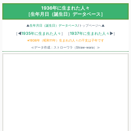
1936年に生まれた人々
［生年月日（誕生日）データベース］
▲
生年月日（誕生日）データベース
/トップページへ▲
［◀
1935年に生まれた人々
］
［
1937年に生まれた人々
▶］
※1936年（昭和11年）生まれの人々の干支は子年です
≪データ作成：ストローワラ（Straw-wara）≫