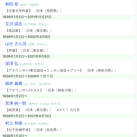
和田 登
（わだ・のぼる）
【児童文学作家】 〔日本（長野県）〕
1936年1月2日〜2011年11月21日
立川 談志
（たてかわ・だんし）
【落語家】 〔日本（東京都）〕
1936年1月2日〜2002年3月8日
はせ さん治
（はせ・さんじ）
【声優】 〔日本（東京都）〕
1936年1月2日〜2021年9月8日
深澤 弘
（ふかさわ・ひろし）
【アナウンサー/東北放送→ニッポン放送→フリー】 〔日本（神奈川県）〕
1936年1月2日〜2009年？月？日
福本 義典
（ふくもと・よしのり）
【アナウンサー/ＮＨＫ】 〔日本（神奈川県）〕
1936年1月2日〜
宮津 純一郎
（みやづ・じゅんいちろう）
【経営者】 〔日本（東京都）〕
※ＮＴＴ 元社長
1936年1月2日〜2021年4月13日
村上 和雄
（むらかみ・かずお）
【分子生物学者】 〔日本（奈良県）〕
1936年1月3日〜