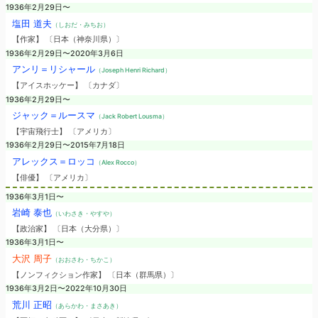
1936年2月29日〜
塩田 道夫
（しおだ・みちお）
【作家】 〔日本（神奈川県）〕
1936年2月29日〜2020年3月6日
アンリ＝リシャール
（Joseph Henri Richard）
【アイスホッケー】 〔カナダ〕
1936年2月29日〜
ジャック＝ルースマ
（Jack Robert Lousma）
【宇宙飛行士】 〔アメリカ〕
1936年2月29日〜2015年7月18日
アレックス＝ロッコ
（Alex Rocco）
【俳優】 〔アメリカ〕
1936年3月1日〜
岩崎 泰也
（いわさき・やすや）
【政治家】 〔日本（大分県）〕
1936年3月1日〜
大沢 周子
（おおさわ・ちかこ）
【ノンフィクション作家】 〔日本（群馬県）〕
1936年3月2日〜2022年10月30日
荒川 正昭
（あらかわ・まさあき）