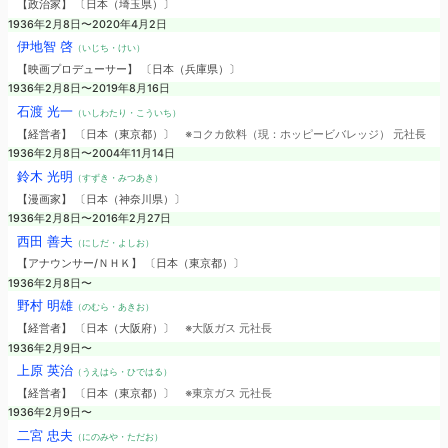
【政治家】 〔日本（埼玉県）〕
1936年2月8日〜2020年4月2日
伊地智 啓
（いじち・けい）
【映画プロデューサー】 〔日本（兵庫県）〕
1936年2月8日〜2019年8月16日
石渡 光一
（いしわたり・こういち）
【経営者】 〔日本（東京都）〕
※コクカ飲料（現：ホッピービバレッジ） 元社長
1936年2月8日〜2004年11月14日
鈴木 光明
（すずき・みつあき）
【漫画家】 〔日本（神奈川県）〕
1936年2月8日〜2016年2月27日
西田 善夫
（にしだ・よしお）
【アナウンサー/ＮＨＫ】 〔日本（東京都）〕
1936年2月8日〜
野村 明雄
（のむら・あきお）
【経営者】 〔日本（大阪府）〕
※大阪ガス 元社長
1936年2月9日〜
上原 英治
（うえはら・ひではる）
【経営者】 〔日本（東京都）〕
※東京ガス 元社長
1936年2月9日〜
二宮 忠夫
（にのみや・ただお）