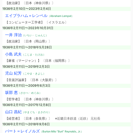
【政治家】 〔日本（神奈川県）〕
1936年2月10日〜2023年2月4日
エイブラハム＝レンペル
（Abraham Lempel）
【コンピューター工学者】 〔イスラエル〕
1936年2月11日〜2023年10月31日
一井 淳治
（いちい・じゅんじ）
【政治家】 〔日本（岡山県）〕
1936年2月11日〜2018年5月28日
小島 武夫
（こじま・たけお）
【麻雀（マージャン）】 〔日本（福岡県）〕
1936年2月11日〜2019年2月3日
児山 紀芳
（こやま・きよし）
【音楽評論家】 〔日本（大阪府）〕
1936年2月11日〜2009年6月3日
坂部 恵
（さかべ・めぐみ）
【哲学者】 〔日本（神奈川県）〕
1936年2月11日〜2017年12月8日
山口 昌紀
（やまぐち・まさのり）
【経営者】 〔日本（奈良県）〕
※近畿日本鉄道（近鉄） 元社長
1936年2月11日〜2018年9月6日
バート＝レイノルズ
（Burton Milo “Burt” Reynolds, Jr.）