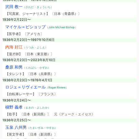
沢田 教一
（さわだ・きょういち）
【写真家、ジャーナリスト】 〔日本（青森県）〕
1936年2月22日〜
マイケル＝ビショップ
（John Michael Bishop）
【医学者】 〔アメリカ〕
1936年2月23日〜1997年10月6日
内海 好江
（うつみ・よしえ）
【漫才師】 〔日本（東京都）〕
1936年2月23日〜2023年8月10日
桑原 和男
（くわばら・かずお）
【タレント】 〔日本（兵庫県）〕
1936年2月23日〜1976年4月1日
ロジェ＝リヴィエール
（Roger Riviere）
【自転車レーサー】 〔フランス〕
1936年2月24日〜
槇野 義孝
（まきの・よしたか）
【歌手】 〔日本（新潟県）〕
元《デューク・エイセス》
1936年2月25日〜
玉泉 八州男
（たまいずみ・やすお）
【英文学者】 〔日本（新潟県）〕