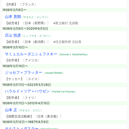
【作家】 〔フランス〕
1936年3月8日〜
山本 恵朗
（やまもと・よしろう）
【経営者】 〔日本（長野県）〕
※富士銀行 元頭取
1936年3月9日〜2020年6月5日
庄山 悦彦
（しょうやま・えつひこ）
【経営者】 〔日本（新潟県）〕
※日立製作所 元社長
1936年3月10日〜
サミュエル＝ダニシェフスキー
（Samuel J. Danishefsky）
【化学者】 〔アメリカ〕
1936年3月10日〜
ジョセフ＝ブラッター
（Joseph Blatter）
【サッカー】 〔スイス〕
1936年3月11日〜2023年5月28日
ハラルド＝ツア＝ハウゼン
（Harald zur Hausen）
【医学者】 〔ドイツ〕
1936年3月11日〜2012年4月15日
山本 正
（やまもと・ただし）
【国際交流活動家】 〔日本（東京都）〕
1936年3月12日〜1987年8月9日
ホルスト＝ダスラー
（Horst Dassler）