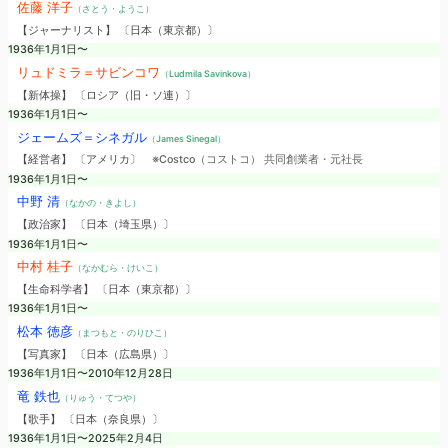
佐藤 洋子
（さとう・ようこ）
【ジャーナリスト】 〔日本（東京都）〕
1936年1月1日〜
リュドミラ＝サビンコワ
（Ludmila Savinkova）
【新体操】 〔ロシア（旧・ソ連）〕
1936年1月1日〜
ジェームズ＝シネガル
（James Sinegal）
【経営者】 〔アメリカ〕
※Costco（コストコ） 共同創業者・元社長
1936年1月1日〜
中野 清
（なかの・きよし）
【政治家】 〔日本（埼玉県）〕
1936年1月1日〜
中村 桂子
（なかむら・けいこ）
【生命科学者】 〔日本（東京都）〕
1936年1月1日〜
松本 徳彦
（まつもと・のりひこ）
【写真家】 〔日本（広島県）〕
1936年1月1日〜2010年12月28日
竜 鉄也
（りゅう・てつや）
【歌手】 〔日本（奈良県）〕
1936年1月1日〜2025年2月4日