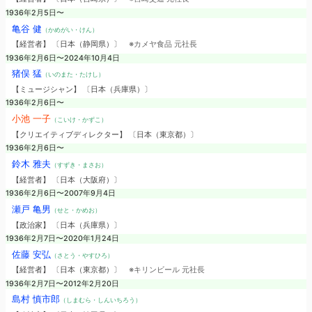
1936年2月5日〜
亀谷 健
（かめがい・けん）
【経営者】 〔日本（静岡県）〕
※カメヤ食品 元社長
1936年2月6日〜2024年10月4日
猪俣 猛
（いのまた・たけし）
【ミュージシャン】 〔日本（兵庫県）〕
1936年2月6日〜
小池 一子
（こいけ・かずこ）
【クリエイティブディレクター】 〔日本（東京都）〕
1936年2月6日〜
鈴木 雅夫
（すずき・まさお）
【経営者】 〔日本（大阪府）〕
1936年2月6日〜2007年9月4日
瀬戸 亀男
（せと・かめお）
【政治家】 〔日本（兵庫県）〕
1936年2月7日〜2020年1月24日
佐藤 安弘
（さとう・やすひろ）
【経営者】 〔日本（東京都）〕
※キリンビール 元社長
1936年2月7日〜2012年2月20日
島村 慎市郎
（しまむら・しんいちろう）