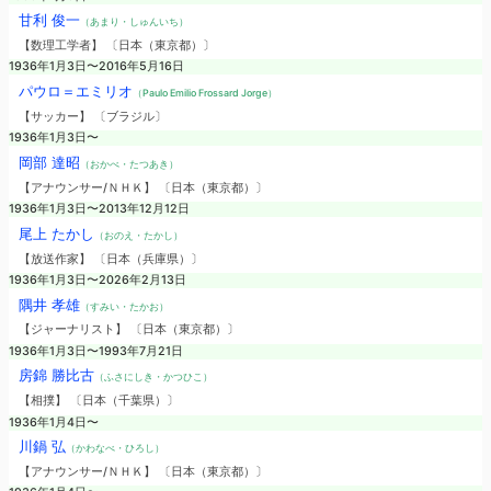
甘利 俊一
（あまり・しゅんいち）
【数理工学者】 〔日本（東京都）〕
1936年1月3日〜2016年5月16日
パウロ＝エミリオ
（Paulo Emilio Frossard Jorge）
【サッカー】 〔ブラジル〕
1936年1月3日〜
岡部 達昭
（おかべ・たつあき）
【アナウンサー/ＮＨＫ】 〔日本（東京都）〕
1936年1月3日〜2013年12月12日
尾上 たかし
（おのえ・たかし）
【放送作家】 〔日本（兵庫県）〕
1936年1月3日〜2026年2月13日
隅井 孝雄
（すみい・たかお）
【ジャーナリスト】 〔日本（東京都）〕
1936年1月3日〜1993年7月21日
房錦 勝比古
（ふさにしき・かつひこ）
【相撲】 〔日本（千葉県）〕
1936年1月4日〜
川鍋 弘
（かわなべ・ひろし）
【アナウンサー/ＮＨＫ】 〔日本（東京都）〕