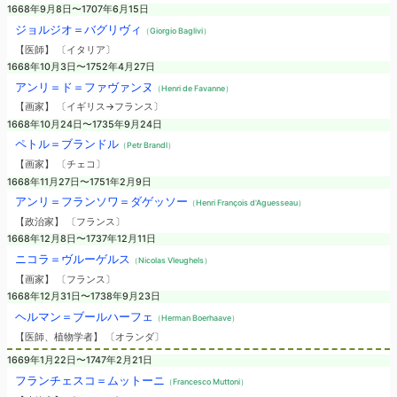
1668年9月8日〜1707年6月15日
ジョルジオ＝バグリヴィ
（Giorgio Baglivi）
【医師】 〔イタリア〕
1668年10月3日〜1752年4月27日
アンリ＝ド＝ファヴァンヌ
（Henri de Favanne）
【画家】 〔イギリス→フランス〕
1668年10月24日〜1735年9月24日
ペトル＝ブランドル
（Petr Brandl）
【画家】 〔チェコ〕
1668年11月27日〜1751年2月9日
アンリ＝フランソワ＝ダゲッソー
（Henri François d'Aguesseau）
【政治家】 〔フランス〕
1668年12月8日〜1737年12月11日
ニコラ＝ヴルーゲルス
（Nicolas Vleughels）
【画家】 〔フランス〕
1668年12月31日〜1738年9月23日
ヘルマン＝ブールハーフェ
（Herman Boerhaave）
【医師、植物学者】 〔オランダ〕
1669年1月22日〜1747年2月21日
フランチェスコ＝ムットーニ
（Francesco Muttoni）