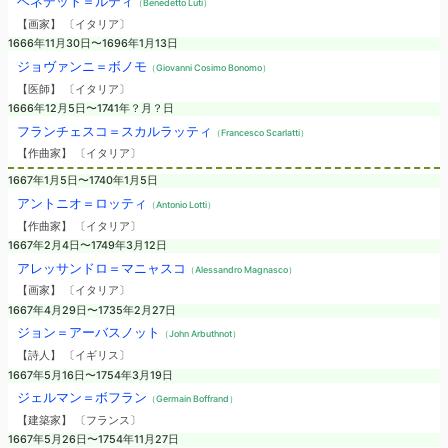
ベネデット＝ルティ
（Benedetto Luti）
【画家】 〔イタリア〕
1666年11月30日〜1696年1月13日
ジョヴァンニ＝ボノモ
（Giovanni Cosimo Bonomo）
【医師】 〔イタリア〕
1666年12月5日〜1741年？月？日
フランチェスコ＝スカルラッティ
（Francesco Scarlatti）
【作曲家】 〔イタリア〕
1667年1月5日〜1740年1月5日
アントニオ＝ロッティ
（Antonio Lotti）
【作曲家】 〔イタリア〕
1667年2月4日〜1749年3月12日
アレッサンドロ＝マニャスコ
（Alessandro Magnasco）
【画家】 〔イタリア〕
1667年4月29日〜1735年2月27日
ジョン＝アーバスノット
（John Arbuthnot）
【詩人】 〔イギリス〕
1667年5月16日〜1754年3月19日
ジェルマン＝ボフラン
（Germain Boffrand）
【建築家】 〔フランス〕
1667年5月26日〜1754年11月27日