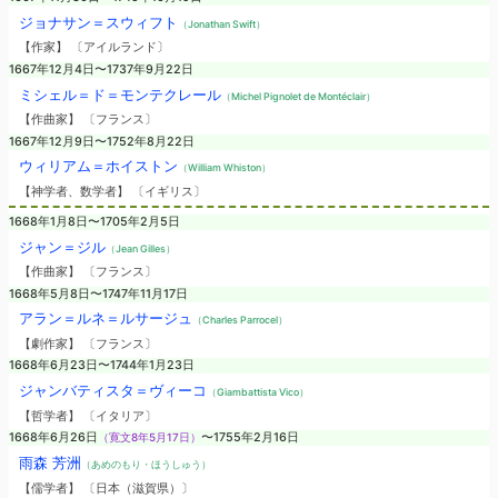
ジョナサン＝スウィフト
（Jonathan Swift）
【作家】 〔アイルランド〕
1667年12月4日〜1737年9月22日
ミシェル＝ド＝モンテクレール
（Michel Pignolet de Montéclair）
【作曲家】 〔フランス〕
1667年12月9日〜1752年8月22日
ウィリアム＝ホイストン
（William Whiston）
【神学者、数学者】 〔イギリス〕
1668年1月8日〜1705年2月5日
ジャン＝ジル
（Jean Gilles）
【作曲家】 〔フランス〕
1668年5月8日〜1747年11月17日
アラン＝ルネ＝ルサージュ
（Charles Parrocel）
【劇作家】 〔フランス〕
1668年6月23日〜1744年1月23日
ジャンバティスタ＝ヴィーコ
（Giambattista Vico）
【哲学者】 〔イタリア〕
1668年6月26日
（寛文8年5月17日）
〜1755年2月16日
雨森 芳洲
（あめのもり・ほうしゅう）
【儒学者】 〔日本（滋賀県）〕