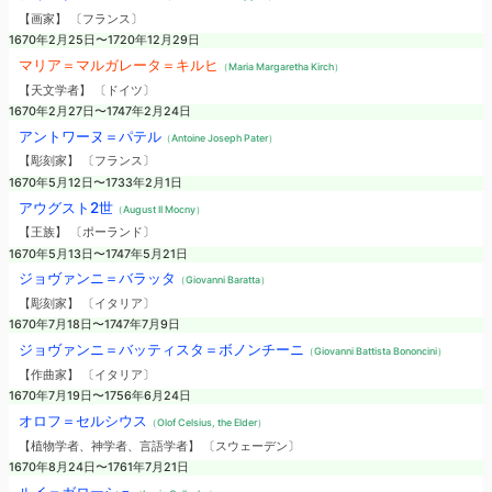
【画家】 〔フランス〕
1670年2月25日〜1720年12月29日
マリア＝マルガレータ＝キルヒ
（Maria Margaretha Kirch）
【天文学者】 〔ドイツ〕
1670年2月27日〜1747年2月24日
アントワーヌ＝パテル
（Antoine Joseph Pater）
【彫刻家】 〔フランス〕
1670年5月12日〜1733年2月1日
アウグスト2世
（August II Mocny）
【王族】 〔ポーランド〕
1670年5月13日〜1747年5月21日
ジョヴァンニ＝バラッタ
（Giovanni Baratta）
【彫刻家】 〔イタリア〕
1670年7月18日〜1747年7月9日
ジョヴァンニ＝バッティスタ＝ボノンチーニ
（Giovanni Battista Bononcini）
【作曲家】 〔イタリア〕
1670年7月19日〜1756年6月24日
オロフ＝セルシウス
（Olof Celsius, the Elder）
【植物学者、神学者、言語学者】 〔スウェーデン〕
1670年8月24日〜1761年7月21日
ルイ＝ガローシュ