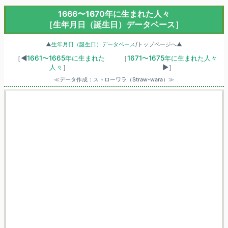
1666〜1670年に生まれた人々
［生年月日（誕生日）データベース］
▲
生年月日（誕生日）データベース
/トップページへ▲
［◀
1661〜1665年に生まれた
［
1671〜1675年に生まれた人々
人々
］
▶］
≪データ作成：ストローワラ（Straw-wara）≫