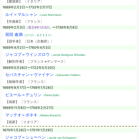
【建築家】 〔イタリア〕
1669年2月2日〜1732年2月17日
ルイ＝マルシャン
（Louis Marchand）
【作曲家】 〔フランス〕
1669年2月3日
（寛文9年1月3日）
〜1736年8月8日
荷田 春満
（かだの・あずままろ）
【国学者】 〔日本（京都府）〕
1669年4月2日〜1760年4月3日
ジャコブ＝ウインズロウ
（Jacob Benignus Winsløw）
【解剖学者】 〔フランス→デンマーク〕
1669年5月26日〜1722年5月20日
セバスチャン＝ヴァイヤン
（Sebastien Vaillant）
【植物学者】 〔フランス〕
1669年9月17日〜1748年1月28日
ピエール＝デュリン
（Pierre Dulin）
【画家】 〔フランス〕
1669年11月8日〜1756年2月27日
マッテオ＝ボネキ
（Matteo Bonechi）
【画家】 〔イタリア〕
1670年1月26日〜1751年1月29日
ジャコブ＝シューペン
（Jacob van Schuppen）