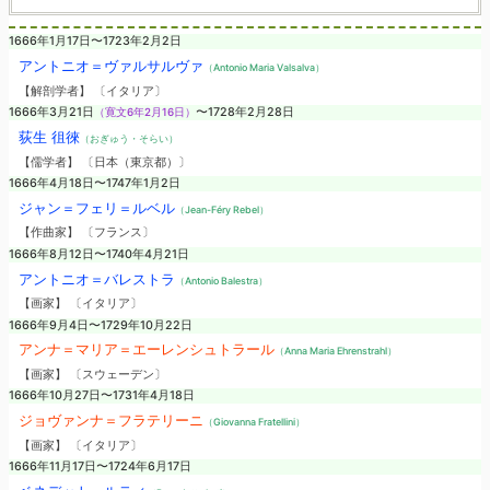
1666年1月17日〜1723年2月2日
アントニオ＝ヴァルサルヴァ
（Antonio Maria Valsalva）
【解剖学者】 〔イタリア〕
1666年3月21日
（寛文6年2月16日）
〜1728年2月28日
荻生 徂徠
（おぎゅう・そらい）
【儒学者】 〔日本（東京都）〕
1666年4月18日〜1747年1月2日
ジャン＝フェリ＝ルベル
（Jean-Féry Rebel）
【作曲家】 〔フランス〕
1666年8月12日〜1740年4月21日
アントニオ＝バレストラ
（Antonio Balestra）
【画家】 〔イタリア〕
1666年9月4日〜1729年10月22日
アンナ＝マリア＝エーレンシュトラール
（Anna Maria Ehrenstrahl）
【画家】 〔スウェーデン〕
1666年10月27日〜1731年4月18日
ジョヴァンナ＝フラテリーニ
（Giovanna Fratellini）
【画家】 〔イタリア〕
1666年11月17日〜1724年6月17日