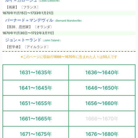
（Louis Galloche）
【画家】 〔フランス〕
1670年11月15日〜1733年1月21日
バーナード＝マンデヴィル
（Bernard Mandeville）
【医師、思想家】 〔オランダ〕
1670年11月30日〜1722年3月11日
ジョン＝トーランド
（John Toland）
【哲学者】 〔アイルランド〕
※このページに収録の1666〜1670年に生まれた人々は50人です
1631〜1635年
1636〜1640年
1641〜1645年
1646〜1650年
1651〜1655年
1656〜1660年
1661〜1665年
1666〜1670年
1671〜1675年
1676〜1680年