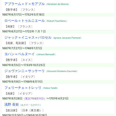
アブラーム＝ド＝モアブル
（Abraham de Moivre）
【数学者】 〔フランス〕
1667年6月17日〜1752年5月18日
ロベール＝トゥルニエール
（Robert Tournières）
【画家】 〔フランス〕
1667年6月27日〜1722年？月？日
ジャック＝イニャス＝パロセル
（Ignace Jacques Parrocel）
【画家、彫刻家】 〔フランス〕
1667年7月27日〜1748年1月1日
ヨハン＝ベルヌーイ
（Johann Bernoulli）
【数学者】 〔スイス〕
1667年9月5日〜1733年10月25日
ジョヴァンニ＝サッケーリ
（Giovanni Girolamo Saccheri）
【数学者】 〔イタリア〕
1667年9月9日〜1748年6月11日
フェリーチェ＝トレッリ
（Felice Torelli）
【画家】 〔イタリア〕
1667年9月28日
（寛文7年8月11日）
〜1701年4月21日
浅野 長矩
（あさの・ながのり）
【政治家】 〔日本（東京都）〕
1667年11月30日〜1745年10月19日