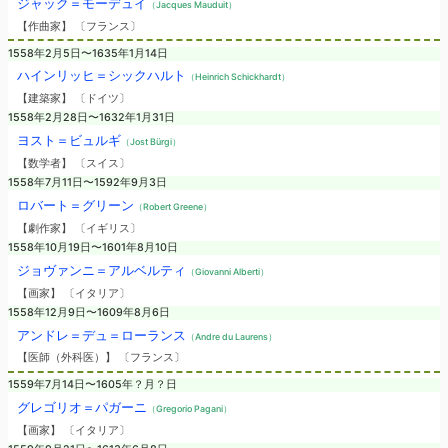
ジャック＝モーデュイ
（Jacques Mauduit）
【作曲家】 〔フランス〕
1558年2月5日〜1635年1月14日
ハインリッヒ＝シックハルト
（Heinrich Schickhardt）
【建築家】 〔ドイツ〕
1558年2月28日〜1632年1月31日
ヨスト＝ビュルギ
（Jost Bürgi）
【数学者】 〔スイス〕
1558年7月11日〜1592年9月3日
ロバート＝グリーン
（Robert Greene）
【劇作家】 〔イギリス〕
1558年10月19日〜1601年8月10日
ジョヴァンニ＝アルベルティ
（Giovanni Alberti）
【画家】 〔イタリア〕
1558年12月9日〜1609年8月6日
アンドレ＝デュ＝ローランス
（Andre du Laurens）
【医師（外科医）】 〔フランス〕
1559年7月14日〜1605年？月？日
グレゴリオ＝パガーニ
（Gregorio Pagani）
【画家】 〔イタリア〕