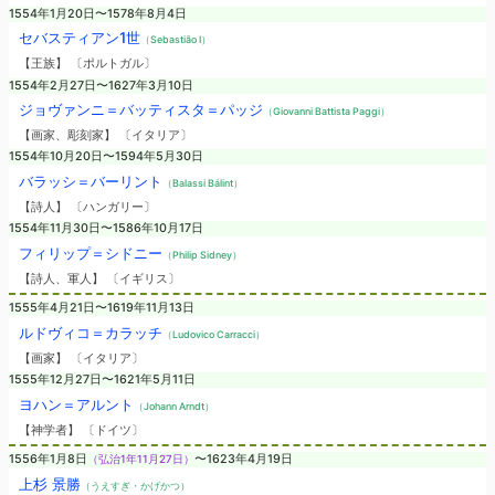
1554年1月20日〜1578年8月4日
セバスティアン1世
（Sebastião I）
【王族】 〔ポルトガル〕
1554年2月27日〜1627年3月10日
ジョヴァンニ＝バッティスタ＝パッジ
（Giovanni Battista Paggi）
【画家、彫刻家】 〔イタリア〕
1554年10月20日〜1594年5月30日
バラッシ＝バーリント
（Balassi Bálint）
【詩人】 〔ハンガリー〕
1554年11月30日〜1586年10月17日
フィリップ＝シドニー
（Philip Sidney）
【詩人、軍人】 〔イギリス〕
1555年4月21日〜1619年11月13日
ルドヴィコ＝カラッチ
（Ludovico Carracci）
【画家】 〔イタリア〕
1555年12月27日〜1621年5月11日
ヨハン＝アルント
（Johann Arndt）
【神学者】 〔ドイツ〕
1556年1月8日
（弘治1年11月27日）
〜1623年4月19日
上杉 景勝
（うえすぎ・かげかつ）