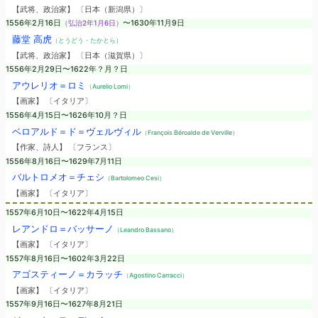
【武将、政治家】 〔日本（新潟県）〕
1556年2月16日
（弘治2年1月6日）
〜1630年11月9日
藤堂 高虎
（とうどう・たかとら）
【武将、政治家】 〔日本（滋賀県）〕
1556年2月29日〜1622年？月？日
アウレリオ＝ロミ
（Aurelio Lomi）
【画家】 〔イタリア〕
1556年4月15日〜1626年10月？日
ベロアルド＝ド＝ヴェルヴィル
（François Béroalde de Verville）
【作家、詩人】 〔フランス〕
1556年8月16日〜1629年7月11日
バルトロメオ＝チェシ
（Bartolomeo Cesi）
【画家】 〔イタリア〕
1557年6月10日〜1622年4月15日
レアンドロ＝バッサーノ
（Leandro Bassano）
【画家】 〔イタリア〕
1557年8月16日〜1602年3月22日
アゴスティーノ＝カラッチ
（Agostino Carracci）
【画家】 〔イタリア〕
1557年9月16日〜1627年8月21日