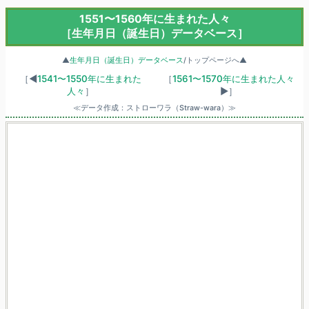
1551〜1560年に生まれた人々
［生年月日（誕生日）データベース］
▲
生年月日（誕生日）データベース
/トップページへ▲
［◀
1541〜1550年に生まれた
［
1561〜1570年に生まれた人々
人々
］
▶］
≪データ作成：ストローワラ（Straw-wara）≫