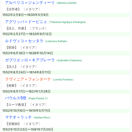
アルベリコ＝ジェンティーリ
（Alberico Gentili）
【法学者】 〔イタリア〕
1552年2月8日〜1630年5月9日
アグリッパ＝ドービニェ
（Théodore Agrippa d'Aubigné）
【詩人、作家】 〔フランス〕
1552年2月27日〜1633年9月12日
ルドヴィコ＝セッタラ
（Ludovico Settala）
【医師】 〔イタリア〕
1552年6月18日〜1638年10月14日
ガブリエッロ＝キアブレーラ
（Gabriello Chiabrera）
【詩人】 〔イタリア〕
1552年8月24日〜1614年8月11日
ラヴィニア＝フォンターナ
（Lavinia Fontana）
【画家】 〔イタリア〕
1552年9月17日〜1621年1月28日
パウルス5世
（Pope Paulus V）
【ローマ教皇】 〔イタリア〕
1552年10月6日〜1610年5月11日
マテオ＝リッチ
（Matteo Ricci）
【宣教師】 〔イタリア〕
1552年10月23日〜1581年7月20日