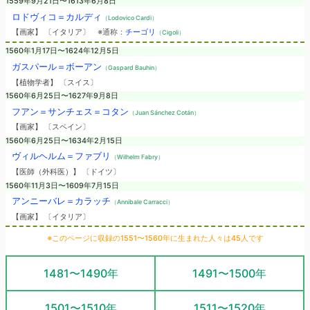
1559年9月21日〜1613年6月8日
ロドヴィコ＝カルディ
（Lodovico Cardi）
【画家】 〔イタリア〕
※通称：
チーゴリ
（Cigoli）
1560年1月17日〜1624年12月5日
ガスパール＝ボーアン
（Gaspard Bauhin）
【植物学者】 〔スイス〕
1560年6月25日〜1627年9月8日
フアン＝サンチェス＝コタン
（Juan Sánchez Cotán）
【画家】 〔スペイン〕
1560年6月25日〜1634年2月15日
ヴィルヘルム＝ファブリ
（Wilhelm Fabry）
【医師（外科医）】 〔ドイツ〕
1560年11月3日〜1609年7月15日
アンニーバレ＝カラッチ
（Annibale Carracci）
【画家】 〔イタリア〕
※このページに収録の1551〜1560年に生まれた人々は45人です
1481〜1490年
1491〜1500年
1501〜1510年
1511〜1520年