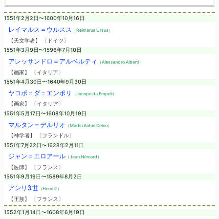
1551年2月2日〜1600年10月16日
レイマルス＝ウルスス
（Reimarus Ursus）
【天文学者】 〔ドイツ〕
1551年3月9日〜1596年7月10日
アレッサンドロ＝アルベルティ
（Alessandro Alberti）
【画家】 〔イタリア〕
1551年4月30日〜1640年9月30日
ヤコポ＝ダ＝エンポリ
（Jacopo da Empoli）
【画家】 〔イタリア〕
1551年5月17日〜1608年10月19日
マルタン＝デルリオ
（Martin Anton Delrio）
【神学者】 〔フランドル〕
1551年7月22日〜1628年2月11日
ジャン＝エロアール
（Jean Héroard）
【医師】 〔フランス〕
1551年9月19日〜1589年8月2日
アンリ3世
（Henri III）
【王族】 〔フランス〕
1552年1月14日〜1608年6月19日