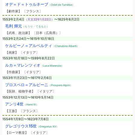
オデ＝ド＝トゥルネーブ
（Odet de Turnèbe）
【劇作家】 〔フランス〕
1553年2月4日
（天文22年1月22日）
〜1625年6月2日
毛利 輝元
（もうり・てるもと）
【武将、政治家】 〔日本（広島県）〕
1553年2月24日〜1615年10月18日
ケルビーノ＝アルベルティ
（Cherubino Alberti）
【画家】 〔イタリア〕
1553年10月18日〜1599年8月22日
ルカ＝マレンツィオ
（Luca Marenzio）
【作曲家】 〔イタリア〕
1553年11月23日〜1617年2月6日
プロスペロ＝アルピーニ
（Prospero Alpini）
【医師、植物学者】 〔イタリア〕
1553年12月13日〜1610年5月14日
アンリ4世
（Henri IV）
【王族】 〔フランス〕
1554年1月9日〜1623年7月8日
グレゴリウス15世
（Gregorius XV）
【ローマ教皇】 〔イタリア〕