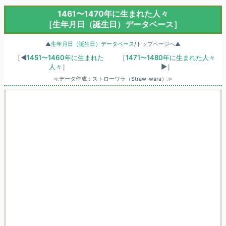
1461〜1470年に生まれた人々
［生年月日（誕生日）データベース］
▲
生年月日（誕生日）データベース
/トップページへ▲
［◀
1451〜1460年に生まれた
［
1471〜1480年に生まれた人々
人々
］
▶］
≪データ作成：ストローワラ（Straw-wara）≫