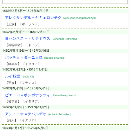
1461年8月5日〜1506年8月19日
アレクサンデル＝ヤギェロンチク
（Aleksander Jagiellończyk）
【王族】 〔ポーランド〕
1462年2月1日〜1516年12月13日
ヨハンネス＝トリテミウス
（Johannes Trithemius）
【神秘学者】 〔ドイツ〕
1462年5月19日〜1543年3月6日
バッチョ＝ダーニョロ
（Baccio d'Agnolo）
【建築家】 〔イタリア〕
1462年6月27日〜1515年1月1日
ルイ12世
（Louis XII）
【王族】 〔フランス〕
1462年9月16日〜1525年5月18日
ピエトロ＝ポンポナッツィ
（Pietro Pomponazzi）
【哲学者】 〔イタリア〕
1462年11月5日〜1537年11月2日
アントニオ＝テバルデオ
（Antonio Tebaldeo）
【詩人】 〔イタリア〕
1463年1月17日〜1525年5月5日