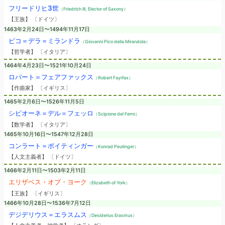
フリードリヒ3世
（Friedrich III, Elector of Saxony）
【王族】 〔ドイツ〕
1463年2月24日〜1494年11月17日
ピコ＝デラ＝ミランドラ
（Giovanni Pico della Mirandola）
【哲学者】 〔イタリア〕
1464年4月23日〜1521年10月24日
ロバート＝フェアファックス
（Robert Fayrfax）
【作曲家】 〔イギリス〕
1465年2月6日〜1526年11月5日
シピオーネ＝デル＝フェッロ
（Scipione del Ferro）
【数学者】 〔イタリア〕
1465年10月16日〜1547年12月28日
コンラート＝ポイティンガー
（Konrad Peutinger）
【人文主義者】 〔ドイツ〕
1466年2月11日〜1503年2月11日
エリザベス・オブ・ヨーク
（Elizabeth of York）
【王族】 〔イギリス〕
1466年10月28日〜1536年7月12日
デジデリウス＝エラスムス
（Desiderius Erasmus）