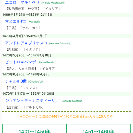
ニコロ＝マキャベリ
（Nicolo Machiavelli）
【政治思想家、外交官】 〔イタリア〕
1469年5月31日〜1521年12月13日
マヌエル1世
（Manuel I）
【王族】 〔ポルトガル〕
1470年4月1日〜1532年7月8日
アンドレア＝ブリオスコ
（Andrea Briosco）
【彫刻家】 〔イタリア〕
1470年5月20日〜1547年1月18日
ピエトロ＝ベンボ
（Pietro Bembo）
【詩人、人文主義者】 〔イタリア〕
1470年6月30日〜1498年4月8日
シャルル8世
（Charles VIII）
【王族】 〔フランス〕
1470年11月17日〜1553年10月30日
ジョアン＝デ＝カスティーリョ
（João de Castilho）
【建築家】 〔ポルトガル〕
※このページに収録の1461〜1470年に生まれた人々は25人です
1401〜1450年
1451〜1460年