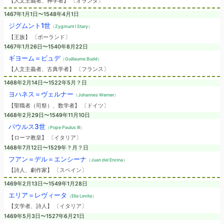
【人文主義者、神学者】 〔オランダ〕
1467年1月1日〜1548年4月1日
ジグムント1世
（Zygmunt I Stary）
【王族】 〔ポーランド〕
1467年1月26日〜1540年8月22日
ギヨーム＝ビュデ
（Guillaume Budé）
【人文主義者、古典学者】 〔フランス〕
1468年2月14日〜1522年5月？日
ヨハネス＝ヴェルナー
（Johannes Werner）
【聖職者（司祭）、数学者】 〔ドイツ〕
1468年2月29日〜1549年11月10日
パウルス3世
（Pope Paulus III）
【ローマ教皇】 〔イタリア〕
1468年7月12日〜1529年？月？日
フアン＝デル＝エンシーナ
（Juan del Encina）
【詩人、劇作家】 〔スペイン〕
1469年2月13日〜1549年1月28日
エリア＝レヴィータ
（Elia Levita）
【文学者、詩人】 〔イタリア〕
1469年5月3日〜1527年6月21日